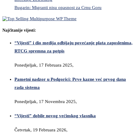
Bugarin: Migranti nisu opasnost za Crnu Goru
Najčitanije vijesti:
“Vijesti” i dio medija odbijaju povećanje plata zaposlenima,
RTCG spremna za potpis
Ponedjeljak, 17 Februara 2025,
Pametni nadzor u Podgorici: Prve kazne već prvog dana
rada sistema
Ponedjeljak, 17 Novembra 2025,
“Vijesti” dobile novog većinskog vlasnika
Četvrtak, 19 Februara 2026,