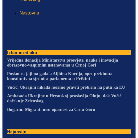
Naslovna
Izbor urednika
Vrijedna donacija Ministarstva prosvjete, nauke i inovacija
obrazovno-vaspitnim ustanovama u Crnoj Gori
Poslanica jajima gađala Aljbina Kurtija, opet prekinuta
konstitutivna sjednica parlamenta u Prištini
Vučić: Ukrajini nikada nećemo praviti problem na putu ka EU
Ambasada Ukrajine u Hrvatskoj proslavlja Oluju, dok Vučić
dočekuje Zelenskog
Bugarin: Migranti nisu opasnost za Crnu Goru
Najnovije