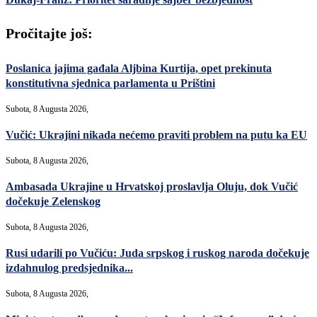
Pročitajte još:
Poslanica jajima gađala Aljbina Kurtija, opet prekinuta
konstitutivna sjednica parlamenta u Prištini
Subota, 8 Augusta 2026,
Vučić: Ukrajini nikada nećemo praviti problem na putu ka EU
Subota, 8 Augusta 2026,
Ambasada Ukrajine u Hrvatskoj proslavlja Oluju, dok Vučić
dočekuje Zelenskog
Subota, 8 Augusta 2026,
Rusi udarili po Vučiću: Juda srpskog i ruskog naroda dočekuje
izdahnulog predsjednika...
Subota, 8 Augusta 2026,