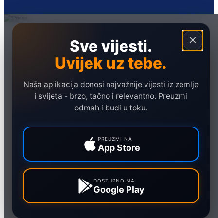
Naslovna
×
Sve vijesti.
Politika
Uvijek uz tebe.
Društvo
Hronika
Naša aplikacija donosi najvažnije vijesti iz zemlje
Ekonomija
i svijeta - brzo, tačno i relevantno. Preuzmi
odmah i budi u toku.
Sport
Marketing
PREUZMI NA
App Store
DOSTUPNO NA
Google Play