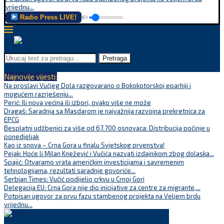
vrijednu...
Radio Press LIVE!
Pretraga
Najnovije vijesti:
Na proslavi Vučjeg Dola razgovarano o Bokokotorskoj eparhiji i
mogućem razrješenju...
Perić: Ili nova većina ili izbori, ovako više ne može
Dragaš: Saradnja sa Masdarom je najvažnija razvojna prekretnica za
EPCG
Besplatni udžbenici za više od 67.700 osnovaca: Distribucija počinje u
ponedjeljak
Kao iz snova – Crna Gora u finalu Svjetskog prvenstva!
Pejak: Hoće li Milan Knežević i Vučića nazvati izdajnikom zbog dolaska...
Spajić: Otvaramo vrata američkim investicijama i savremenim
tehnologijama, rezultati saradnje govoriće...
Serbian Times: Vučić podijelio crkvu u Crnoj Gori
Delegacija EU: Crna Gora nije dio inicijative za centre za migrante,...
Potpisan ugovor za prvu fazu stambenog projekta na Veljem brdu
vrijednu...