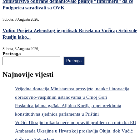
Ministarstvo odbrane demantovalo pisanje “Informera” da će
Podgorica sarađivati sa OVK
Subota, 8 Augusta 2026,
Vulin: Posjeta Zelenskog je pritisak Brisela na Vučića; Srbi vole
Rusiju iako...
Subota, 8 Augusta 2026,
Pretraga
Pretraga
Najnovije vijesti
Vrijedna donacija Ministarstva prosvjete, nauke i inovacija
obrazovno-vaspitnim ustanovama u Crnoj Gori
Poslanica jajima gađala Aljbina Kurtija, opet prekinuta
konstitutivna sjednica parlamenta u Prištini
Vučić: Ukrajini nikada nećemo praviti problem na putu ka EU
Ambasada Ukrajine u Hrvatskoj proslavlja Oluju, dok Vučić
dočekuje Zelenskog