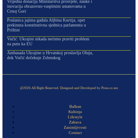
Vrijedna donacija Ministarstva prosvjete, nauke i
inovacija obrazovno-vaspitnim ustanovama u
Crnoj Gori
Poslanica jajima gađala Aljbina Kurtija, opet
prekinuta konstitutivna sjednica parlamenta u
Prištini
Vučić: Ukrajini nikada nećemo praviti problem
na putu ka EU
Ambasada Ukrajine u Hrvatskoj proslavlja Oluju,
dok Vučić dočekuje Zelenskog
@2026.All Right Reserved. Designed and Developed by Press.co.me
Balkan
Kuhinja
Lifestyle
Zabava
Zanimljivosti
Contact