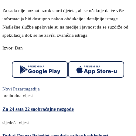
Za sada nije poznat uzrok smrti djeteta, ali se očekuje da će više
informacija biti dostupno nakon obdukcije i detaljnije istrage.
Nadležne službe apelovale su na medije i javnost da se suzdrže od
spekulacija dok se ne završi zvanična istraga.
Izvor: Dan
PREUZMI NA
PREUZMI NA
Google Play
App Store-u
Novi Pazar
tragedija
prethodna vijest
Za 24 sata 22 saobraćajne nezgode
sljedeća vijest
Dukaj-Franz: Prioritet saradnje sajber bezbjednost