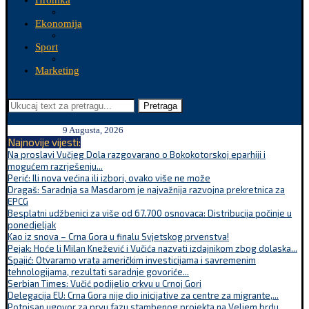
Hronika
Ekonomija
Sport
Marketing
Pretraga
9 Augusta, 2026
Najnovije vijesti:
Na proslavi Vučjeg Dola razgovarano o Bokokotorskoj eparhiji i
mogućem razrješenju...
Perić: Ili nova većina ili izbori, ovako više ne može
Dragaš: Saradnja sa Masdarom je najvažnija razvojna prekretnica za
EPCG
Besplatni udžbenici za više od 67.700 osnovaca: Distribucija počinje u
ponedjeljak
Kao iz snova – Crna Gora u finalu Svjetskog prvenstva!
Pejak: Hoće li Milan Knežević i Vučića nazvati izdajnikom zbog dolaska...
Spajić: Otvaramo vrata američkim investicijama i savremenim
tehnologijama, rezultati saradnje govoriće...
Serbian Times: Vučić podijelio crkvu u Crnoj Gori
Delegacija EU: Crna Gora nije dio inicijative za centre za migrante,...
Potpisan ugovor za prvu fazu stambenog projekta na Veljem brdu