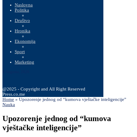
Naslovna
Politika
Društvo
Hronika
Ekonomija
Sport
Marketing
8 Augusta, 2026
@2025 - Copyright and All Right Reserved
Press.co.me
Home
»
Upozorenje jednog od “kumova vještačke inteligencije”
Nauka
Upozorenje jednog od “kumova
vještačke inteligencije”