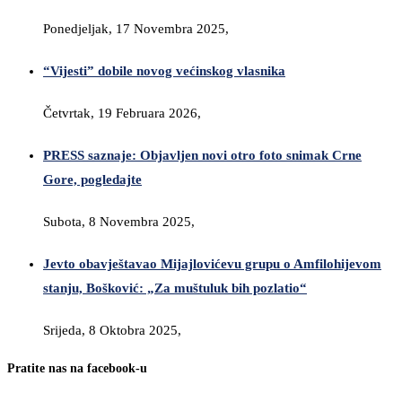
Ponedjeljak, 17 Novembra 2025,
“Vijesti” dobile novog većinskog vlasnika
Četvrtak, 19 Februara 2026,
PRESS saznaje: Objavljen novi otro foto snimak Crne
Gore, pogledajte
Subota, 8 Novembra 2025,
Jevto obavještavao Mijajlovićevu grupu o Amfilohijevom
stanju, Bošković: „Za muštuluk bih pozlatio“
Srijeda, 8 Oktobra 2025,
Pratite nas na facebook-u