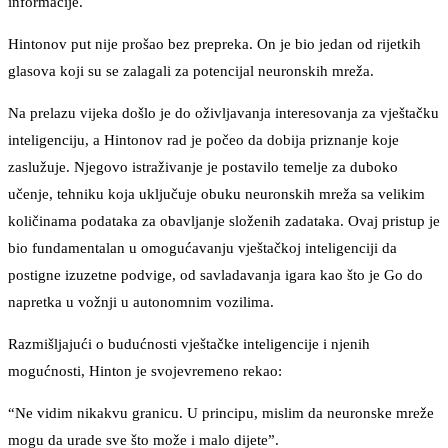
informacije.
Hintonov put nije prošao bez prepreka. On je bio jedan od rijetkih
glasova koji su se zalagali za potencijal neuronskih mreža.
Na prelazu vijeka došlo je do oživljavanja interesovanja za vještačku
inteligenciju, a Hintonov rad je počeo da dobija priznanje koje
zaslužuje. Njegovo istraživanje je postavilo temelje za duboko
učenje, tehniku koja uključuje obuku neuronskih mreža sa velikim
količinama podataka za obavljanje složenih zadataka. Ovaj pristup je
bio fundamentalan u omogućavanju vještačkoj inteligenciji da
postigne izuzetne podvige, od savladavanja igara kao što je Go do
napretka u vožnji u autonomnim vozilima.
Razmišljajući o budućnosti vještačke inteligencije i njenih
mogućnosti, Hinton je svojevremeno rekao:
“Ne vidim nikakvu granicu. U principu, mislim da neuronske mreže
mogu da urade sve što može i malo dijete”.