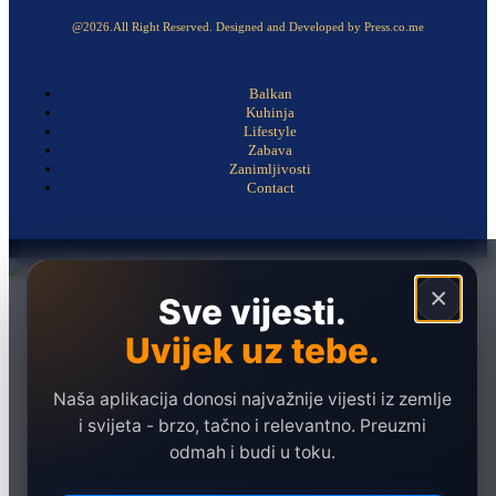
@2026.All Right Reserved. Designed and Developed by Press.co.me
Balkan
Kuhinja
Lifestyle
Zabava
Zanimljivosti
Contact
×
Sve vijesti.
Naslovna
Politika
Uvijek uz tebe.
Društvo
Hronika
Naša aplikacija donosi najvažnije vijesti iz zemlje
i svijeta - brzo, tačno i relevantno. Preuzmi
Ekonomija
odmah i budi u toku.
Sport