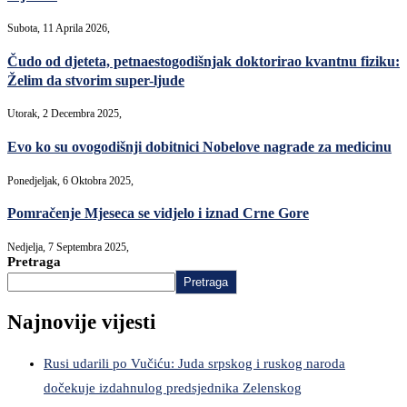
Subota, 11 Aprila 2026,
Čudo od djeteta, petnaestogodišnjak doktorirao kvantnu fiziku:
Želim da stvorim super-ljude
Utorak, 2 Decembra 2025,
Evo ko su ovogodišnji dobitnici Nobelove nagrade za medicinu
Ponedjeljak, 6 Oktobra 2025,
Pomračenje Mjeseca se vidjelo i iznad Crne Gore
Nedjelja, 7 Septembra 2025,
Pretraga
Pretraga
Najnovije vijesti
Rusi udarili po Vučiću: Juda srpskog i ruskog naroda
dočekuje izdahnulog predsjednika Zelenskog