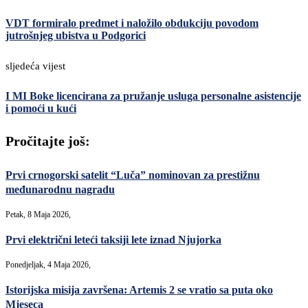
VDT formiralo predmet i naložilo obdukciju povodom
jutrošnjeg ubistva u Podgorici
sljedeća vijest
I MI Boke licencirana za pružanje usluga personalne asistencije
i pomoći u kući
Pročitajte još:
Prvi crnogorski satelit “Luča” nominovan za prestižnu
međunarodnu nagradu
Petak, 8 Maja 2026,
Prvi električni leteći taksiji lete iznad Njujorka
Ponedjeljak, 4 Maja 2026,
Istorijska misija završena: Artemis 2 se vratio sa puta oko
Mjeseca