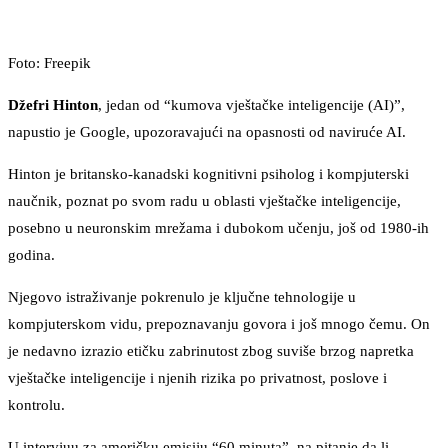
Foto: Freepik
Džefri Hinton
, jedan od “kumova vještačke inteligencije (AI)”,
napustio je Google, upozoravajući na opasnosti od naviruće AI.
Hinton je britansko-kanadski kognitivni psiholog i kompjuterski
naučnik, poznat po svom radu u oblasti vještačke inteligencije,
posebno u neuronskim mrežama i dubokom učenju, još od 1980-ih
godina.
Njegovo istraživanje pokrenulo je ključne tehnologije u
kompjuterskom vidu, prepoznavanju govora i još mnogo čemu. On
je nedavno izrazio etičku zabrinutost zbog suviše brzog napretka
vještačke inteligencije i njenih rizika po privatnost, poslove i
kontrolu.
U intervjuu za američku emisiju “60 minuta”, na pitanje da li