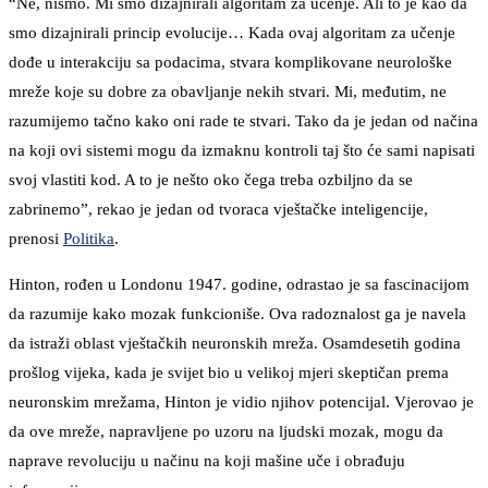
“Ne, nismo. Mi smo dizajnirali algoritam za učenje. Ali to je kao da
smo dizajnirali princip evolucije… Kada ovaj algoritam za učenje
dođe u interakciju sa podacima, stvara komplikovane neurološke
mreže koje su dobre za obavljanje nekih stvari. Mi, međutim, ne
razumijemo tačno kako oni rade te stvari. Tako da je jedan od načina
na koji ovi sistemi mogu da izmaknu kontroli taj što će sami napisati
svoj vlastiti kod. A to je nešto oko čega treba ozbiljno da se
zabrinemo”, rekao je jedan od tvoraca vještačke inteligencije,
prenosi
Politika
.
Hinton, rođen u Londonu 1947. godine, odrastao je sa fascinacijom
da razumije kako mozak funkcioniše. Ova radoznalost ga je navela
da istraži oblast vještačkih neuronskih mreža. Osamdesetih godina
prošlog vijeka, kada je svijet bio u velikoj mjeri skeptičan prema
neuronskim mrežama, Hinton je vidio njihov potencijal. Vjerovao je
da ove mreže, napravljene po uzoru na ljudski mozak, mogu da
naprave revoluciju u načinu na koji mašine uče i obrađuju