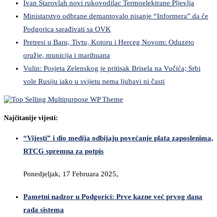
Ivan Starovlah novi rukovodilac Termoelektrane Pljevlja
Ministarstvo odbrane demantovalo pisanje “Informera” da će
Podgorica sarađivati sa OVK
Pretresi u Baru, Tivtu, Kotoru i Herceg Novom: Oduzeto
oružje, municija i marihuana
Vulin: Posjeta Zelenskog je pritisak Brisela na Vučića; Srbi
vole Rusiju iako u svijetu nema ljubavi ni časti
Najčitanije vijesti:
“Vijesti” i dio medija odbijaju povećanje plata zaposlenima,
RTCG spremna za potpis
Ponedjeljak, 17 Februara 2025,
Pametni nadzor u Podgorici: Prve kazne već prvog dana
rada sistema