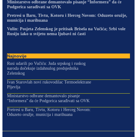
Ministarstvo odbrane demantovalo pisanje “Informera” da će
Podgorica sarađivati sa OVK
Pretresi u Baru, Tivtu, Kotoru i Herceg Novom: Oduzeto oružje,
municija i marihuana
Vulin: Posjeta Zelenskog je pritisak Brisela na Vučića; Srbi vole
Rusiju iako u svijetu nema ljubavi ni časti
Najnovije
Rusi udarili po Vučiću: Juda srpskog i ruskog
naroda dočekuje izdahnulog predsjednika
Zelenskog
Ivan Starovlah novi rukovodilac Termoelektrane
Pljevlja
Ministarstvo odbrane demantovalo pisanje
“Informera” da će Podgorica sarađivati sa OVK
Pretresi u Baru, Tivtu, Kotoru i Herceg Novom:
Oduzeto oružje, municija i marihuana