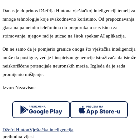
Danas je doprinos Džefrija Hintona vještačkoj inteligenciji temelj za
mnoge tehnologije koje svakodnevno koristimo. Od prepoznavanja
glasa na pametnim telefonima do preporuka u servisima za
strimovanje, njegov rad je uticao na širok spektar AI aplikacija.
On ne samo da je pomjerio granice onoga što vještačka inteligencija
može da postigne, već je i inspirisao generacije istraživača da istraže
neiskorišćene potencijale neuronskih mreža. Izgleda da je sada
promijenio mišljenje.
Izvor: Nezavisne
PREUZMI NA
PREUZMI NA
Google Play
App Store-u
Džefri Hinton
Vještačka inteligencija
prethodna vijest