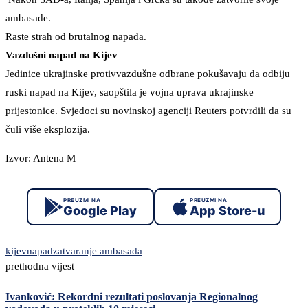
ambasade.
Raste strah od brutalnog napada.
Vazdušni napad na Kijev
Jedinice ukrajinske protivvazdušne odbrane pokušavaju da odbiju
ruski napad na Kijev, saopštila je vojna uprava ukrajinske
prijestonice. Svjedoci su novinskoj agenciji Reuters potvrdili da su
čuli više eksplozija.
Izvor: Antena M
PREUZMI NA
PREUZMI NA
Google Play
App Store-u
kijev
napad
zatvaranje ambasada
prethodna vijest
Ivanković: Rekordni rezultati poslovanja Regionalnog