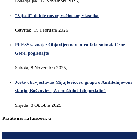
Ponedjeljak, 17 Novembra 2025,
“Vijesti” dobile novog većinskog vlasnika
Četvrtak, 19 Februara 2026,
PRESS saznaje: Objavljen novi otro foto snimak Crne
Gore, pogledajte
Subota, 8 Novembra 2025,
Jevto obavještavao Mijajlovićevu grupu o Amfilohijevom
stanju, Bošković: „Za muštuluk bih pozlatio“
Srijeda, 8 Oktobra 2025,
Pratite nas na facebook-u