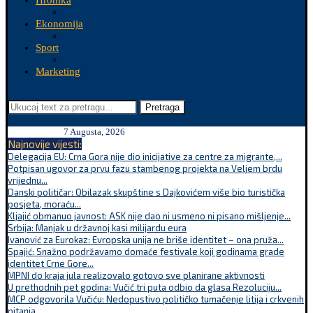
Hronika
Ekonomija
Sport
Marketing
Pretraga
7 Augusta, 2026
Najnovije vijesti:
Delegacija EU: Crna Gora nije dio inicijative za centre za migrante,...
Potpisan ugovor za prvu fazu stambenog projekta na Veljem brdu
vrijednu...
Danski političar: Obilazak skupštine s Dajkovićem više bio turistička
posjeta, moraću...
Kljajić obmanuo javnost: ASK nije dao ni usmeno ni pisano mišljenje...
Srbija: Manjak u državnoj kasi milijardu eura
Ivanović za Eurokaz: Evropska unija ne briše identitet – ona pruža...
Spajić: Snažno podržavamo domaće festivale koji godinama grade
identitet Crne Gore...
MPNI do kraja jula realizovalo gotovo sve planirane aktivnosti
U prethodnih pet godina: Vučić tri puta odbio da glasa Rezoluciju...
MCP odgovorila Vučiću: Nedopustivo političko tumačenje litija i crkvenih
pitanja