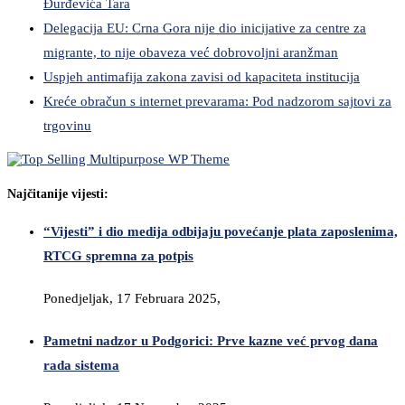
Đurđevića Tara
Delegacija EU: Crna Gora nije dio inicijative za centre za
migrante, to nije obaveza već dobrovoljni aranžman
Uspjeh antimafija zakona zavisi od kapaciteta institucija
Kreće obračun s internet prevarama: Pod nadzorom sajtovi za
trgovinu
Najčitanije vijesti:
“Vijesti” i dio medija odbijaju povećanje plata zaposlenima,
RTCG spremna za potpis
Ponedjeljak, 17 Februara 2025,
Pametni nadzor u Podgorici: Prve kazne već prvog dana
rada sistema