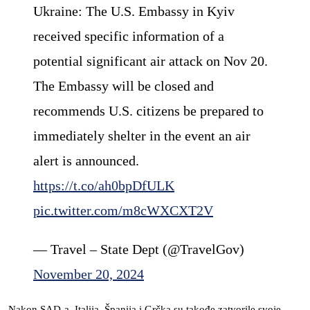
Ukraine: The U.S. Embassy in Kyiv
received specific information of a
potential significant air attack on Nov 20.
The Embassy will be closed and
recommends U.S. citizens be prepared to
immediately shelter in the event an air
alert is announced.
https://t.co/ah0bpDfULK
pic.twitter.com/m8cWXCXT2V
— Travel – State Dept (@TravelGov)
November 20, 2024
Nakon SAD-a, Italija, Španija i Grčka su takođe zatvorile svoje