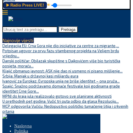
▶️ Radio Press LIVE!
🔊
Pretraga
Najnovije vijesti:
Delegacija EU: Crna Gora nije dio inicijative za centre za migrante,...
Potpisan ugovor za prvu fazu stambenog projekta na Veljem brdu
vrijednu...
Danski političar: Obilazak skupštine s Dajkovićem više bio turistička
posjeta, moraću...
Kljajić obmanuo javnost: ASK nije dao ni usmeno ni pisano mišljenje...
Srbija: Manjak u državnoj kasi milijardu eura
Ivanović za Eurokaz: Evropska unija ne briše identitet – ona pruža...
Spajić: Snažno podržavamo domaće festivale koji godinama grade
identitet Crne Gore...
MPNI do kraja jula realizovalo gotovo sve planirane aktivnosti
U prethodnih pet godina: Vučić tri puta odbio da glasa Rezoluciju...
MCP odgovorila Vučiću: Nedopustivo političko tumačenje litija i crkvenih
pitanja
Naslovna
Politika