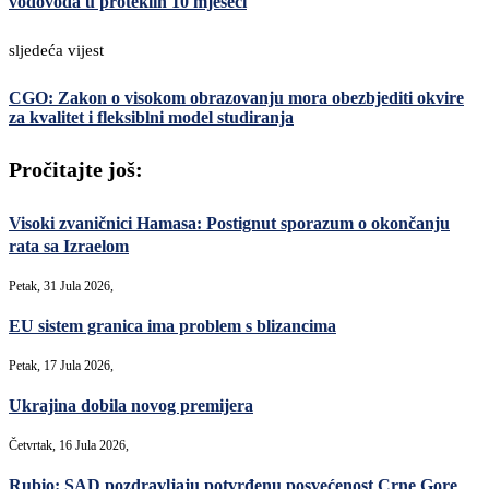
vodovoda u proteklih 10 mjeseci
sljedeća vijest
CGO: Zakon o visokom obrazovanju mora obezbjediti okvire
za kvalitet i fleksiblni model studiranja
Pročitajte još:
Visoki zvaničnici Hamasa: Postignut sporazum o okončanju
rata sa Izraelom
Petak, 31 Jula 2026,
EU sistem granica ima problem s blizancima
Petak, 17 Jula 2026,
Ukrajina dobila novog premijera
Četvrtak, 16 Jula 2026,
Rubio: SAD pozdravljaju potvrđenu posvećenost Crne Gore