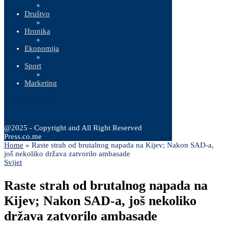
Društvo
Hronika
Ekonomija
Sport
Marketing
7 Augusta, 2026
@2025 - Copyright and All Right Reserved
Press.co.me
Home
»
Raste strah od brutalnog napada na Kijev; Nakon SAD-a,
još nekoliko država zatvorilo ambasade
Svijet
Raste strah od brutalnog napada na
Kijev; Nakon SAD-a, još nekoliko
država zatvorilo ambasade