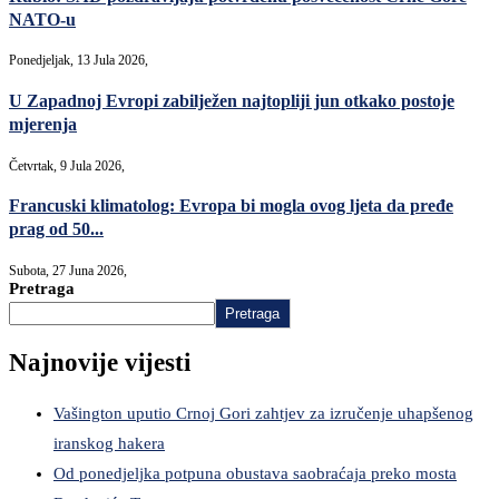
NATO-u
Ponedjeljak, 13 Jula 2026,
U Zapadnoj Evropi zabilježen najtopliji jun otkako postoje
mjerenja
Četvrtak, 9 Jula 2026,
Francuski klimatolog: Evropa bi mogla ovog ljeta da pređe
prag od 50...
Subota, 27 Juna 2026,
Pretraga
Pretraga
Najnovije vijesti
Vašington uputio Crnoj Gori zahtjev za izručenje uhapšenog
iranskog hakera
Od ponedjeljka potpuna obustava saobraćaja preko mosta