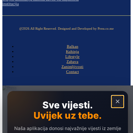
institucija
@2026.All Right Reserved. Designed and Developed by Press.co.me
Balkan
Kuhinja
Lifestyle
Zabava
Zanimljivosti
Contact
Naslovna
×
Sve vijesti.
Politika
Uvijek uz tebe.
Društvo
Hronika
Naša aplikacija donosi najvažnije vijesti iz zemlje
Ekonomija