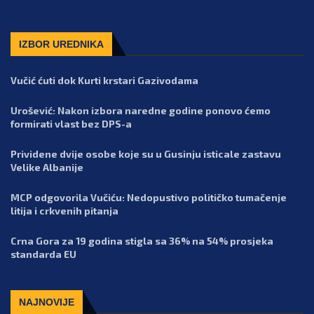
IZBOR UREDNIKA
Vučić ćuti dok Kurti krstari Gazivodama
Urošević: Nakon izbora naredne godine ponovo ćemo
formirati vlast bez DPS-a
Prividene dvije osobe koje su u Gusinju isticale zastavu
Velike Albanije
MCP odgovorila Vučiću: Nedopustivo političko tumačenje
litija i crkvenih pitanja
Crna Gora za 19 godina stigla sa 36% na 54% prosjeka
standarda EU
NAJNOVIJE