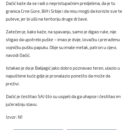
Dačić kaže da se radi o nepristupačnim predjelima, da je tu
granica Crne Gore, BiH i Srbije i da nisu mogli da koriste sve te
puteve, jer bi ušli na teritoriju druge države.
Zatečen je, kako kaže, na spavanju, samo je digao ruke, nije
stigao da upotrebi puške – imao je dvije, lovačku i prerađenu
vojničku pušku papuku. Obje su imale metak, patron u cijevi,
navodi Dačić.
Istakao je da je Balijagić jako dobro poznavao teren, ulazio u
napuštene kuće gdje je pronalazio ponešto da može da
preživi.
Dačić je čestitao SAJ što su uspjeli da ga uhapse i čestitao im
jučerašnju slavu.
Izvor: N1