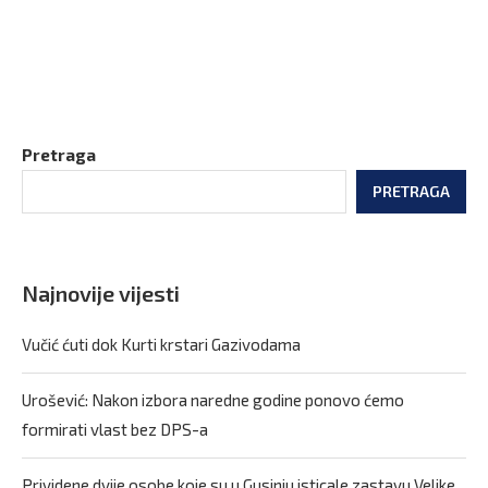
Pretraga
PRETRAGA
Najnovije vijesti
Vučić ćuti dok Kurti krstari Gazivodama
Urošević: Nakon izbora naredne godine ponovo ćemo
formirati vlast bez DPS-a
Prividene dvije osobe koje su u Gusinju isticale zastavu Velike