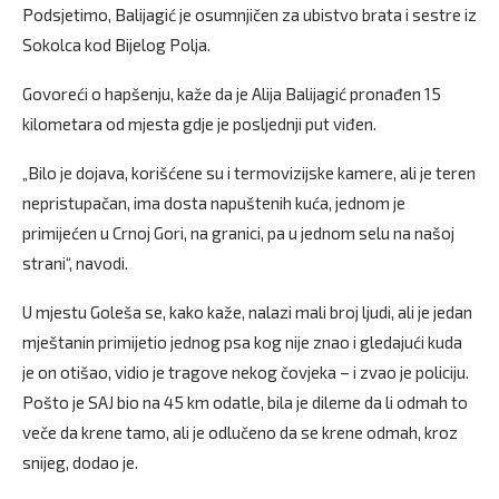
Podsjetimo, Balijagić je osumnjičen za ubistvo brata i sestre iz
Sokolca kod Bijelog Polja.
Govoreći o hapšenju, kaže da je Alija Balijagić pronađen 15
kilometara od mjesta gdje je posljednji put viđen.
„Bilo je dojava, korišćene su i termovizijske kamere, ali je teren
nepristupačan, ima dosta napuštenih kuća, jednom je
primijećen u Crnoj Gori, na granici, pa u jednom selu na našoj
strani“, navodi.
U mjestu Goleša se, kako kaže, nalazi mali broj ljudi, ali je jedan
mještanin primijetio jednog psa kog nije znao i gledajući kuda
je on otišao, vidio je tragove nekog čovjeka – i zvao je policiju.
Pošto je SAJ bio na 45 km odatle, bila je dileme da li odmah to
veče da krene tamo, ali je odlučeno da se krene odmah, kroz
snijeg, dodao je.