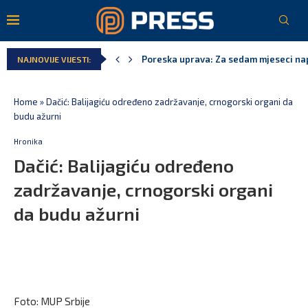
Poreska uprava: Za sedam mjeseci napl
NAJNOVIJE VIJESTI:
Laković: Crna Gora nije dobila zvaničn
Crna Gora neće biti domaćin migrants
Aerodromi Crne Gore za sedam mjeseci
EPCG: Sistem stabilan, Termoelektran
Spajić: Crna Gora neće prihvatiti cent
Home
»
Dačić: Balijagiću određeno zadržavanje, crnogorski organi da
budu ažurni
Hronika
Dačić: Balijagiću određeno
zadržavanje, crnogorski organi
da budu ažurni
Foto: MUP Srbije