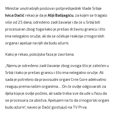
Ministar unutrašnjih poslova i potpredsjednik Vlade Srbije
Ivica Dačić
rekao je da je
Aliji Balijagiću
, za kojim se tragalo
više od 25 dana, određeno zadržavanje i da će u Srbiji biti
procesuiran zbog toga kako je prešao državnu granicu i što
ima nelegalno oružje, ali da se očekuje reakcija crnogorskih
organa i apeluje na njih da budu ažurni.
Kako je rekao, policijska faza je završena.
„Njemu je određeno zadržavanje zbog ovoga što je zatečen u
Srbiji i kako je prešao granicu i što ima nelegalno oružje. Ali
sada je potrebno da pravosudni organi Crne Gore adekvatno
reaguju prema našim organima… On će ovdje odgovarati za
djela koja je ovdje počinio, ali sada treba sve da uđe u fazu da
se procesuira za ubistva. Apelujem na to da crnogorski organi
budu ažurni“, naveo je Dačić gostujući na TV Prva.