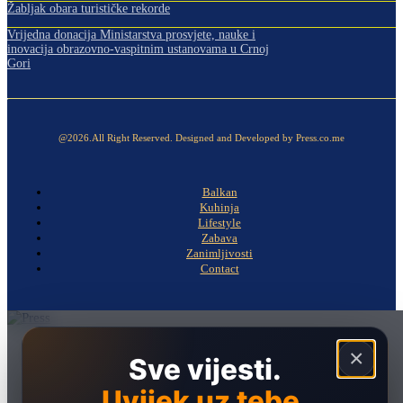
Žabljak obara turističke rekorde
Vrijedna donacija Ministarstva prosvjete, nauke i
inovacija obrazovno-vaspitnim ustanovama u Crnoj
Gori
@2026.All Right Reserved. Designed and Developed by Press.co.me
Balkan
Kuhinja
Lifestyle
Zabava
Zanimljivosti
Contact
Naslovna
×
Sve vijesti.
Politika
Uvijek uz tebe.
Društvo