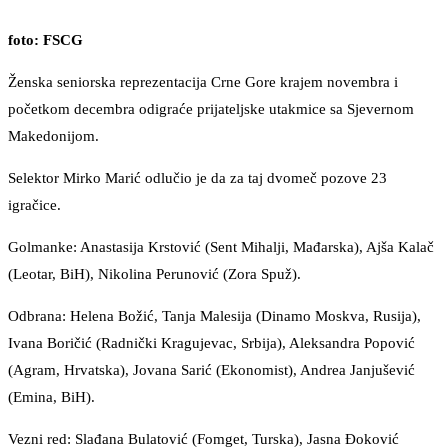
foto: FSCG
Ženska seniorska reprezentacija Crne Gore krajem novembra i
početkom decembra odigraće prijateljske utakmice sa Sjevernom
Makedonijom.
Selektor Mirko Marić odlučio je da za taj dvomeč pozove 23
igračice.
Golmanke: Anastasija Krstović (Sent Mihalji, Mađarska), Ajša Kalač
(Leotar, BiH), Nikolina Perunović (Zora Spuž).
Odbrana: Helena Božić, Tanja Malesija (Dinamo Moskva, Rusija),
Ivana Boričić (Radnički Kragujevac, Srbija), Aleksandra Popović
(Agram, Hrvatska), Jovana Sarić (Ekonomist), Andrea Janjušević
(Emina, BiH).
Vezni red: Slađana Bulatović (Fomget, Turska), Jasna Đoković