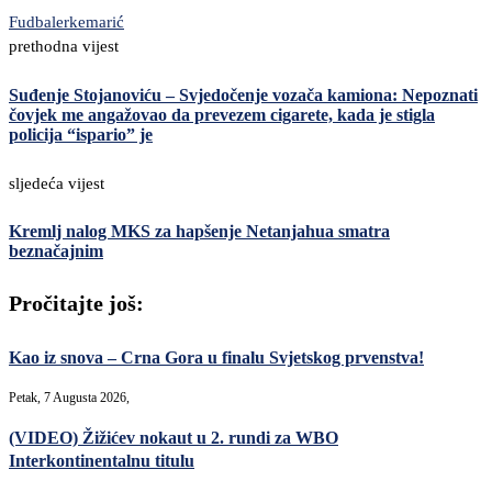
Fudbalerke
marić
prethodna vijest
Suđenje Stojanoviću – Svjedočenje vozača kamiona: Nepoznati
čovjek me angažovao da prevezem cigarete, kada je stigla
policija “ispario” je
sljedeća vijest
Kremlj nalog MKS za hapšenje Netanjahua smatra
beznačajnim
Pročitajte još:
Kao iz snova – Crna Gora u finalu Svjetskog prvenstva!
Petak, 7 Augusta 2026,
(VIDEO) Žižićev nokaut u 2. rundi za WBO
Interkontinentalnu titulu