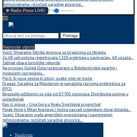
tehnologijama, rezultati saradnje govoriće...
▶️ Radio Press LIVE!
🔊
Pretraga
Najnovije vijesti:
Vučić: Otvaramo fabriku dronova sa Izraelcima za Ukrajinu
Za 48 sati policija registrovala 1.320 prekršaja u saobraćaju, 48 vozača...
Žabljak obara turističke rekorde
Na proslavi Vučjeg Dola razgovarano o Bokokotorskoj eparhiji i
mogućem razrješenju...
Perić: Ili nova većina ili izbori, ovako više ne može
Dragaš: Saradnja sa Masdarom je najvažnija razvojna prekretnica za
EPCG
Besplatni udžbenici za više od 67.700 osnovaca: Distribucija počinje u
ponedjeljak
Kao iz snova – Crna Gora u finalu Svjetskog prvenstva!
Pejak: Hoće li Milan Knežević i Vučića nazvati izdajnikom zbog dolaska...
Spajić: Otvaramo vrata američkim investicijama i savremenim
tehnologijama, rezultati saradnje govoriće...
Naslovna