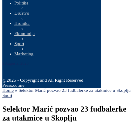
Politika
Društvo
Hronika
Ekonomija
Sport
Marketing
9 Augusta, 2026
@2025 - Copyright and All Right Reserved
Press.co.me
Home
»
Selektor Marić pozvao 23 fudbalerke za utakmice u Skoplju
Sport
Selektor Marić pozvao 23 fudbalerke
za utakmice u Skoplju