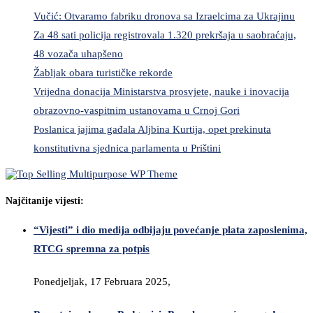
Vučić: Otvaramo fabriku dronova sa Izraelcima za Ukrajinu
Za 48 sati policija registrovala 1.320 prekršaja u saobraćaju,
48 vozača uhapšeno
Žabljak obara turističke rekorde
Vrijedna donacija Ministarstva prosvjete, nauke i inovacija
obrazovno-vaspitnim ustanovama u Crnoj Gori
Poslanica jajima gađala Aljbina Kurtija, opet prekinuta
konstitutivna sjednica parlamenta u Prištini
Najčitanije vijesti:
“Vijesti” i dio medija odbijaju povećanje plata zaposlenima,
RTCG spremna za potpis
Ponedjeljak, 17 Februara 2025,