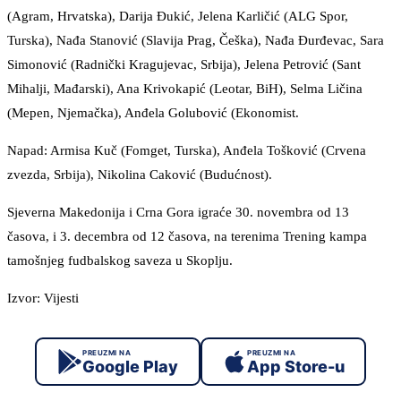
(Agram, Hrvatska), Darija Đukić, Jelena Karličić (ALG Spor,
Turska), Nađa Stanović (Slavija Prag, Češka), Nađa Đurđevac, Sara
Simonović (Radnički Kragujevac, Srbija), Jelena Petrović (Sant
Mihalji, Mađarski), Ana Krivokapić (Leotar, BiH), Selma Ličina
(Mepen, Njemačka), Anđela Golubović (Ekonomist.
Napad: Armisa Kuč (Fomget, Turska), Anđela Tošković (Crvena
zvezda, Srbija), Nikolina Caković (Budućnost).
Sjeverna Makedonija i Crna Gora igraće 30. novembra od 13
časova, i 3. decembra od 12 časova, na terenima Trening kampa
tamošnjeg fudbalskog saveza u Skoplju.
Izvor: Vijesti
PREUZMI NA
PREUZMI NA
Google Play
App Store-u