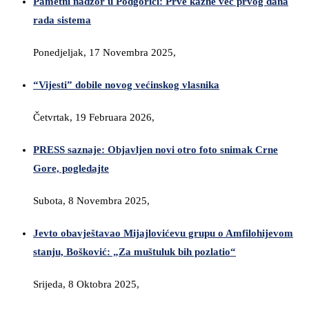
Pametni nadzor u Podgorici: Prve kazne već prvog dana
rada sistema
Ponedjeljak, 17 Novembra 2025,
“Vijesti” dobile novog većinskog vlasnika
Četvrtak, 19 Februara 2026,
PRESS saznaje: Objavljen novi otro foto snimak Crne
Gore, pogledajte
Subota, 8 Novembra 2025,
Jevto obavještavao Mijajlovićevu grupu o Amfilohijevom
stanju, Bošković: „Za muštuluk bih pozlatio“
Srijeda, 8 Oktobra 2025,