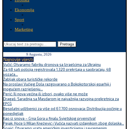
Hronika
Ekonomija
Sport
Marketing
Pretraga
9 Augusta, 2026
Najnovije vijesti:
Vučić: Otvaramo fabriku dronova sa Izraelcima za Ukrajinu
Za 48 sati policija registrovala 1.320 prekršaja u saobraćaju, 48
vozača...
Žabljak obara turističke rekorde
Na proslavi Vučjeg Dola razgovarano o Bokokotorskoj eparhiji i
mogućem razrješenju...
Perić: Ili nova većina ili izbori, ovako više ne može
Dragaš: Saradnja sa Masdarom je najvažnija razvojna prekretnica za
EPCG
Besplatni udžbenici za više od 67.700 osnovaca: Distribucija počinje u
ponedjeljak
Kao iz snova – Crna Gora u finalu Svjetskog prvenstva!
Pejak: Hoće li Milan Knežević i Vučića nazvati izdajnikom zbog dolaska...
Spajić: Otvaramo vrata američkim investicijama i savremenim