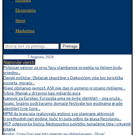
Hronika
Ekonomija
Sport
Marketing
Pretraga
7 Augusta, 2026
Najnovije vijesti:
Potpisan ugovor za prvu fazu stambenog projekta na Veljem brdu
vrijednu...
Danski političar: Obilazak skupštine s Dajkovićem više bio turistička
posjeta, moraću...
Kljajić obmanuo javnost: ASK nije dao ni usmeno ni pisano mišljenje...
Srbija: Manjak u državnoj kasi milijardu eura
Ivanović za Eurokaz: Evropska unija ne briše identitet – ona pruža...
Spajić: Snažno podržavamo domaće festivale koji godinama grade
identitet Crne Gore...
MPNI do kraja jula realizovalo gotovo sve planirane aktivnosti
U prethodnih pet godina: Vučić tri puta odbio da glasa Rezoluciju...
MCP odgovorila Vučiću: Nedopustivo političko tumačenje litija i crkvenih
pitanja
Andrić: Crnoj Gori nije bilo mjesto na obilježavanju „Oluje“