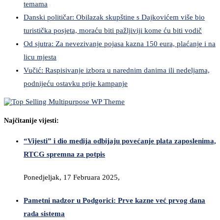
temama
Danski političar: Obilazak skupštine s Dajkovićem više bio
turistička posjeta, moraću biti pažljiviji kome ću biti vodič
Od sjutra: Za nevezivanje pojasa kazna 150 eura, plaćanje i na
licu mjesta
Vučić: Raspisivanje izbora u narednim danima ili nedeljama,
podnijeću ostavku prije kampanje
Najčitanije vijesti:
“Vijesti” i dio medija odbijaju povećanje plata zaposlenima,
RTCG spremna za potpis
Ponedjeljak, 17 Februara 2025,
Pametni nadzor u Podgorici: Prve kazne već prvog dana
rada sistema