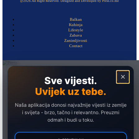
@2026.All Right Reserved. Designed and Developed by Press.co.me
Balkan
Kuhinja
Lifestyle
Zabava
Zanimljivosti
Contact
Naslovna
×
Sve vijesti.
Politika
Uvijek uz tebe.
Društvo
Hronika
Naša aplikacija donosi najvažnije vijesti iz zemlje
Ekonomija
i svijeta - brzo, tačno i relevantno. Preuzmi
odmah i budi u toku.
Sport
Marketing