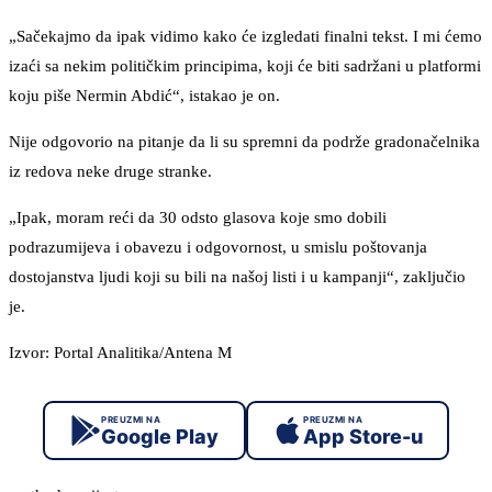
„Sačekajmo da ipak vidimo kako će izgledati finalni tekst. I mi ćemo
izaći sa nekim političkim principima, koji će biti sadržani u platformi
koju piše Nermin Abdić“, istakao je on.
Nije odgovorio na pitanje da li su spremni da podrže gradonačelnika
iz redova neke druge stranke.
„Ipak, moram reći da 30 odsto glasova koje smo dobili
podrazumijeva i obavezu i odgovornost, u smislu poštovanja
dostojanstva ljudi koji su bili na našoj listi i u kampanji“, zaključio
je.
Izvor: Portal Analitika/Antena M
PREUZMI NA
PREUZMI NA
Google Play
App Store-u