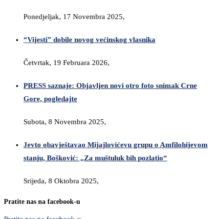
Ponedjeljak, 17 Novembra 2025,
“Vijesti” dobile novog većinskog vlasnika
Četvrtak, 19 Februara 2026,
PRESS saznaje: Objavljen novi otro foto snimak Crne
Gore, pogledajte
Subota, 8 Novembra 2025,
Jevto obavještavao Mijajlovićevu grupu o Amfilohijevom
stanju, Bošković: „Za muštuluk bih pozlatio“
Srijeda, 8 Oktobra 2025,
Pratite nas na facebook-u