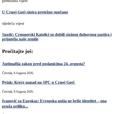
prethodna vijest
U Crnoj Gori sjutra pretežno sunčano
sljedeća vijest
Spajić: Crnogorski Katolici su dobili sjajnog duhovnog pastira i
prijatelja naše zemlje
Pročitajte još:
Antimafija zakon pred poslanicima 24. avgusta?
Četvrtak, 6 Augusta 2026,
Pejak: Kreće napad na SPC u Crnoj Gori
Četvrtak, 6 Augusta 2026,
Ivanović za Eurokaz: Evropska unija ne briše identitet – ona
pruža priliku...