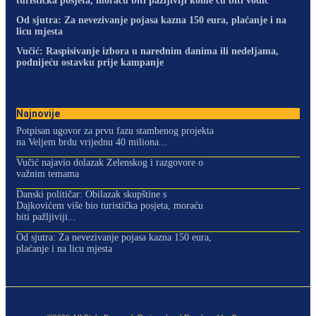
turistička posjeta, moraću biti pažljiviji kome ću biti vodič
Od sjutra: Za nevezivanje pojasa kazna 150 eura, plaćanje i na
licu mjesta
Vučić: Raspisivanje izbora u narednim danima ili nedeljama,
podnijeću ostavku prije kampanje
Najnovije
Potpisan ugovor za prvu fazu stambenog projekta
na Veljem brdu vrijednu 40 miliona...
Vučić najavio dolazak Zelenskog i razgovore o
važnim temama
Danski političar: Obilazak skupštine s
Dajkovićem više bio turistička posjeta, moraću
biti pažljiviji...
Od sjutra: Za nevezivanje pojasa kazna 150 eura,
plaćanje i na licu mjesta