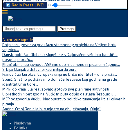
Radio Press LIVE!
Pretraga
Najnovije vijesti:
Potpisan ugovor za prvu fazu stambenog projekta na Veljem brdu
vrijednu...
Danski političar: Obilazak skupštine s Dajkovićem više bio turistička
posjeta, moraću...
Kljajić obmanuo javnost: ASK nije dao ni usmeno ni pisano mišljenje...
Srbija: Manjak u državnoj kasi milijardu eura
Ivanović za Eurokaz: Evropska unija ne briše identitet – ona pruža...
Spajić: Snažno podržavamo domaće festivale koji godinama grade
identitet Crne Gore...
MPNI do kraja jula realizovalo gotovo sve planirane aktivnosti
U prethodnih pet godina: Vučić tri puta odbio da glasa Rezoluciju...
MCP odgovorila Vučiću: Nedopustivo političko tumačenje litija i crkvenih
pitanja
Andrić: Crnoj Gori nije bilo mjesto na obilježavanju „Oluje“
Naslovna
Politika