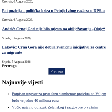
Četvrtak, 6 Augusta 2026,
Pat pozicija – politička kriza u Petnjici zbog razlaza u DPS-u
Četvrtak, 6 Augusta 2026,
Andrić: Crnoj Gori nije bilo mjesto na obilježavanju „Oluje“
Srijeda, 5 Augusta 2026,
Laković: Crna Gora nije dobila zvaničnu inicijativu za centre
za migrante
Srijeda, 5 Augusta 2026,
Pretraga
Pretraga
Najnovije vijesti
Potpisan ugovor za prvu fazu stambenog projekta na Veljem
brdu vrijednu 40 miliona eura
Vučić najavio dolazak Zelenskog i razgovore o važnim