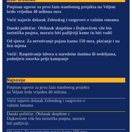
Potpisan ugovor za prvu fazu stambenog projekta na Veljem
brdu vrijednu 40 miliona eura
Vučić najavio dolazak Zelenskog i razgovore o važnim temama
Danski političar: Obilazak skupštine s Dajkovićem više bio
turistička posjeta, moraću biti pažljiviji kome ću biti vodič
Od sjutra: Za nevezivanje pojasa kazna 150 eura, plaćanje i na
licu mjesta
Vučić: Raspisivanje izbora u narednim danima ili nedeljama,
podnijeću ostavku prije kampanje
Najnovije
Potpisan ugovor za prvu fazu stambenog projekta
na Veljem brdu vrijednu 40 miliona...
Vučić najavio dolazak Zelenskog i razgovore o
važnim temama
Danski političar: Obilazak skupštine s
Dajkovićem više bio turistička posjeta, moraću
biti pažljiviji...
Od sjutra: Za nevezivanje pojasa kazna 150 eura,