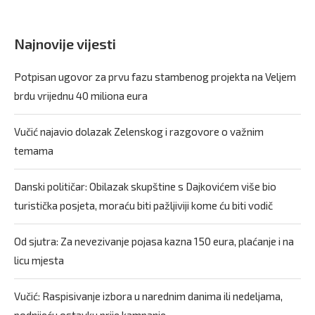
Najnovije vijesti
Potpisan ugovor za prvu fazu stambenog projekta na Veljem
brdu vrijednu 40 miliona eura
Vučić najavio dolazak Zelenskog i razgovore o važnim
temama
Danski političar: Obilazak skupštine s Dajkovićem više bio
turistička posjeta, moraću biti pažljiviji kome ću biti vodič
Od sjutra: Za nevezivanje pojasa kazna 150 eura, plaćanje i na
licu mjesta
Vučić: Raspisivanje izbora u narednim danima ili nedeljama,
podnijeću ostavku prije kampanje