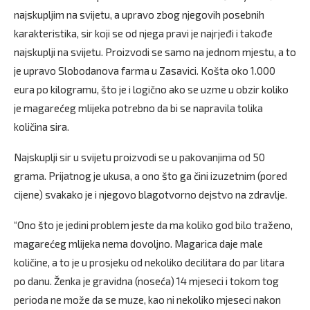
najskupljim na svijetu, a upravo zbog njegovih posebnih
karakteristika, sir koji se od njega pravi je najrjeđi i takođe
najskuplji na svijetu. Proizvodi se samo na jednom mjestu, a to
je upravo Slobodanova farma u Zasavici. Košta oko 1.000
eura po kilogramu, što je i logično ako se uzme u obzir koliko
je magarećeg mlijeka potrebno da bi se napravila tolika
količina sira.
Najskuplji sir u svijetu proizvodi se u pakovanjima od 50
grama. Prijatnog je ukusa, a ono što ga čini izuzetnim (pored
cijene) svakako je i njegovo blagotvorno dejstvo na zdravlje.
“Ono što je jedini problem jeste da ma koliko god bilo traženo,
magarećeg mlijeka nema dovoljno. Magarica daje male
količine, a to je u prosjeku od nekoliko decilitara do par litara
po danu. Ženka je gravidna (noseća) 14 mjeseci i tokom tog
perioda ne može da se muze, kao ni nekoliko mjeseci nakon