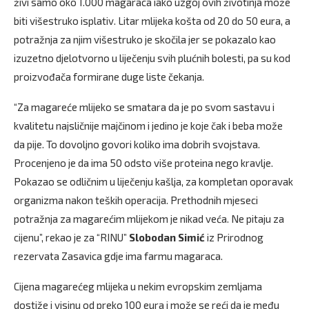
živi samo oko 1.000 magaraca iako uzgoj ovih životinja može
biti višestruko isplativ. Litar mlijeka košta od 20 do 50 eura, a
potražnja za njim višestruko je skočila jer se pokazalo kao
izuzetno djelotvorno u liječenju svih plućnih bolesti, pa su kod
proizvođača formirane duge liste čekanja.
“Za magareće mlijeko se smatara da je po svom sastavu i
kvalitetu najsličnije majčinom i jedino je koje čak i beba može
da pije. To dovoljno govori koliko ima dobrih svojstava.
Procenjeno je da ima 50 odsto više proteina nego kravlje.
Pokazao se odličnim u liječenju kašlja, za kompletan oporavak
organizma nakon teških operacija. Prethodnih mjeseci
potražnja za magarećim mlijekom je nikad veća. Ne pitaju za
cijenu”, rekao je za “RINU”
Slobodan Simić
iz Prirodnog
rezervata Zasavica gdje ima farmu magaraca.
Cijena magarećeg mlijeka u nekim evropskim zemljama
dostiže i visinu od preko 100 eura i može se reći da je među