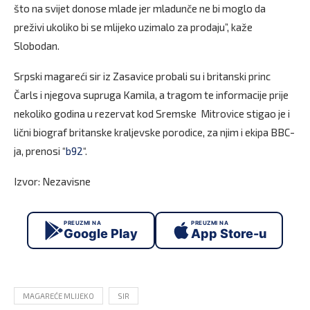
što na svijet donose mlade jer mladunče ne bi moglo da
preživi ukoliko bi se mlijeko uzimalo za prodaju”, kaže
Slobodan.
Srpski magareći sir iz Zasavice probali su i britanski princ
Čarls i njegova supruga Kamila, a tragom te informacije prije
nekoliko godina u rezervat kod Sremske Mitrovice stigao je i
lični biograf britanske kraljevske porodice, za njim i ekipa BBC-
ja, prenosi “
b92
“.
Izvor: Nezavisne
PREUZMI NA
PREUZMI NA
Google Play
App Store-u
MAGAREĆE MLIJEKO
SIR