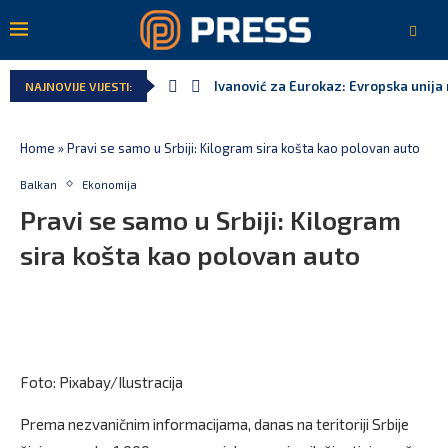
Ivanović za Eurokaz: Evropska unija n
NAJNOVIJE VIJESTI:
Spajić: Snažno podržavamo domaće fe
MPNI do kraja jula realizovalo gotov
U prethodnih pet godina: Vučić tri pu
MCP odgovorila Vučiću: Nedopustivo p
Andrić: Crnoj Gori nije bilo mjesto na
Home
»
Pravi se samo u Srbiji: Kilogram sira košta kao polovan auto
Balkan
Ekonomija
Pravi se samo u Srbiji: Kilogram
sira košta kao polovan auto
Foto: Pixabay/Ilustracija
​Prema nezvaničnim informacijama, danas na teritoriji Srbije