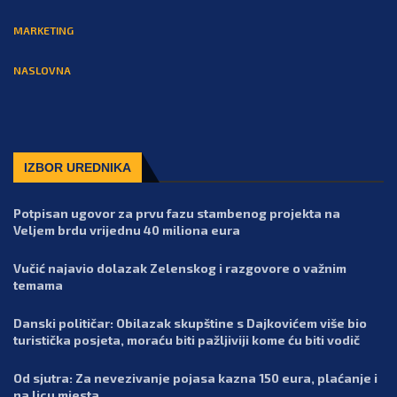
MARKETING
NASLOVNA
IZBOR UREDNIKA
Potpisan ugovor za prvu fazu stambenog projekta na
Veljem brdu vrijednu 40 miliona eura
Vučić najavio dolazak Zelenskog i razgovore o važnim
temama
Danski političar: Obilazak skupštine s Dajkovićem više bio
turistička posjeta, moraću biti pažljiviji kome ću biti vodič
Od sjutra: Za nevezivanje pojasa kazna 150 eura, plaćanje i
na licu mjesta