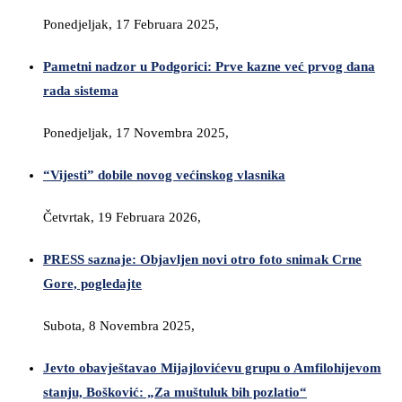
Ponedjeljak, 17 Februara 2025,
Pametni nadzor u Podgorici: Prve kazne već prvog dana
rada sistema
Ponedjeljak, 17 Novembra 2025,
“Vijesti” dobile novog većinskog vlasnika
Četvrtak, 19 Februara 2026,
PRESS saznaje: Objavljen novi otro foto snimak Crne
Gore, pogledajte
Subota, 8 Novembra 2025,
Jevto obavještavao Mijajlovićevu grupu o Amfilohijevom
stanju, Bošković: „Za muštuluk bih pozlatio“