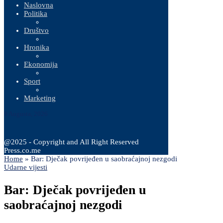
Naslovna
Politika
Društvo
Hronika
Ekonomija
Sport
Marketing
9 Augusta, 2026
@2025 - Copyright and All Right Reserved
Press.co.me
Home
»
Bar: Dječak povrijeđen u saobraćajnoj nezgodi
Udarne vijesti
Bar: Dječak povrijeđen u
saobraćajnoj nezgodi