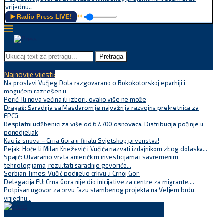
vrijednu...
▶️ Radio Press LIVE!
🔊
Pretraga
Najnovije vijesti:
Na proslavi Vučjeg Dola razgovarano o Bokokotorskoj eparhiji i
mogućem razrješenju...
Perić: Ili nova većina ili izbori, ovako više ne može
Dragaš: Saradnja sa Masdarom je najvažnija razvojna prekretnica za
EPCG
Besplatni udžbenici za više od 67.700 osnovaca: Distribucija počinje u
ponedjeljak
Kao iz snova – Crna Gora u finalu Svjetskog prvenstva!
Pejak: Hoće li Milan Knežević i Vučića nazvati izdajnikom zbog dolaska...
Spajić: Otvaramo vrata američkim investicijama i savremenim
tehnologijama, rezultati saradnje govoriće...
Serbian Times: Vučić podijelio crkvu u Crnoj Gori
Delegacija EU: Crna Gora nije dio inicijative za centre za migrante,...
Potpisan ugovor za prvu fazu stambenog projekta na Veljem brdu
vrijednu...