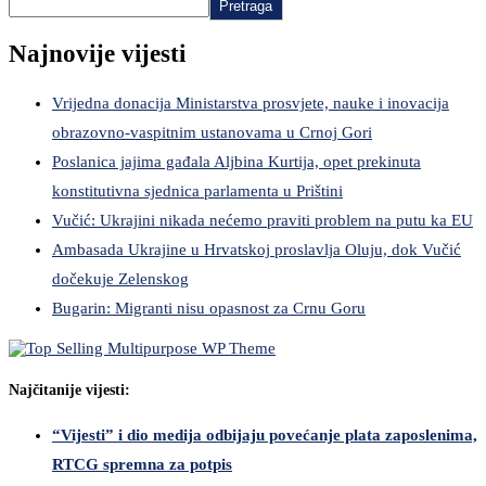
Pretraga
Najnovije vijesti
Vrijedna donacija Ministarstva prosvjete, nauke i inovacija
obrazovno-vaspitnim ustanovama u Crnoj Gori
Poslanica jajima gađala Aljbina Kurtija, opet prekinuta
konstitutivna sjednica parlamenta u Prištini
Vučić: Ukrajini nikada nećemo praviti problem na putu ka EU
Ambasada Ukrajine u Hrvatskoj proslavlja Oluju, dok Vučić
dočekuje Zelenskog
Bugarin: Migranti nisu opasnost za Crnu Goru
Najčitanije vijesti:
“Vijesti” i dio medija odbijaju povećanje plata zaposlenima,
RTCG spremna za potpis