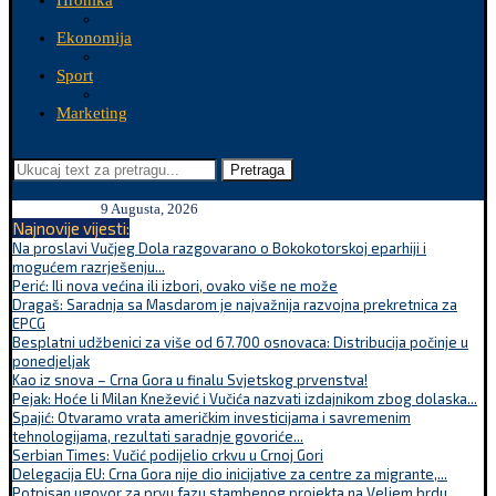
Hronika
Ekonomija
Sport
Marketing
Pretraga
9 Augusta, 2026
Najnovije vijesti:
Na proslavi Vučjeg Dola razgovarano o Bokokotorskoj eparhiji i
mogućem razrješenju...
Perić: Ili nova većina ili izbori, ovako više ne može
Dragaš: Saradnja sa Masdarom je najvažnija razvojna prekretnica za
EPCG
Besplatni udžbenici za više od 67.700 osnovaca: Distribucija počinje u
ponedjeljak
Kao iz snova – Crna Gora u finalu Svjetskog prvenstva!
Pejak: Hoće li Milan Knežević i Vučića nazvati izdajnikom zbog dolaska...
Spajić: Otvaramo vrata američkim investicijama i savremenim
tehnologijama, rezultati saradnje govoriće...
Serbian Times: Vučić podijelio crkvu u Crnoj Gori
Delegacija EU: Crna Gora nije dio inicijative za centre za migrante,...
Potpisan ugovor za prvu fazu stambenog projekta na Veljem brdu