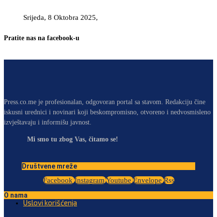
Srijeda, 8 Oktobra 2025,
Pratite nas na facebook-u
Press.co.me je profesionalan, odgovoran portal sa stavom. Redakciju čine
iskusni urednici i novinari koji beskompromisno, otvoreno i nedvosmisleno
izvještavaju i informišu javnost.
Mi smo tu zbog Vas, čitamo se!
Društvene mreže
Facebook
Instagram
Youtube
Envelope
Rss
O nama
Uslovi korišćenja