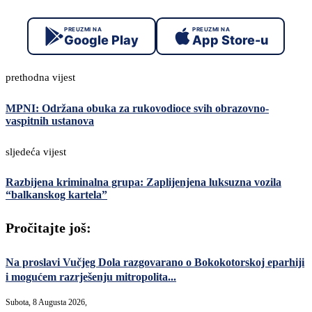
PREUZMI NA
PREUZMI NA
Google Play
App Store-u
prethodna vijest
MPNI: Održana obuka za rukovodioce svih obrazovno-
vaspitnih ustanova
sljedeća vijest
Razbijena kriminalna grupa: Zaplijenjena luksuzna vozila
“balkanskog kartela”
Pročitajte još:
Na proslavi Vučjeg Dola razgovarano o Bokokotorskoj eparhiji
i mogućem razrješenju mitropolita...
Subota, 8 Augusta 2026,