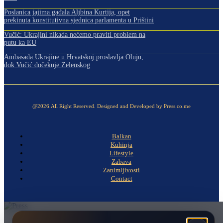
Poslanica jajima gađala Aljbina Kurtija, opet
prekinuta konstitutivna sjednica parlamenta u Prištini
Vučić: Ukrajini nikada nećemo praviti problem na
putu ka EU
Ambasada Ukrajine u Hrvatskoj proslavlja Oluju,
dok Vučić dočekuje Zelenskog
@2026.All Right Reserved. Designed and Developed by Press.co.me
Balkan
Kuhinja
Lifestyle
Zabava
Zanimljivosti
Contact
Naslovna