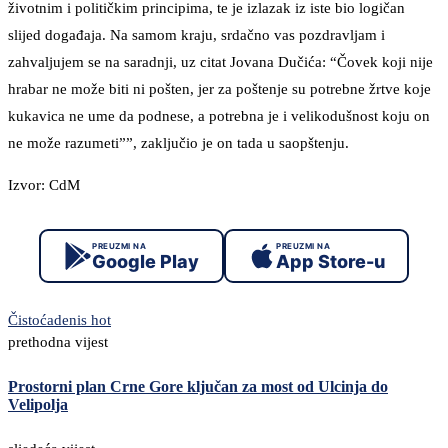
životnim i političkim principima, te je izlazak iz iste bio logičan
slijed događaja. Na samom kraju, srdačno vas pozdravljam i
zahvaljujem se na saradnji, uz citat Jovana Dučića: “Čovek koji nije
hrabar ne može biti ni pošten, jer za poštenje su potrebne žrtve koje
kukavica ne ume da podnese, a potrebna je i velikodušnost koju on
ne može razumeti””, zaključio je on tada u saopštenju.
Izvor: CdM
PREUZMI NA
PREUZMI NA
Google Play
App Store-u
Čistoća
denis hot
prethodna vijest
Prostorni plan Crne Gore ključan za most od Ulcinja do
Velipolja