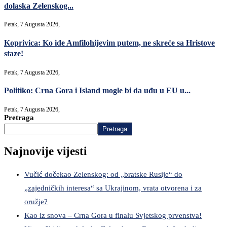
dolaska Zelenskog...
Petak, 7 Augusta 2026,
Koprivica: Ko ide Amfilohijevim putem, ne skreće sa Hristove
staze!
Petak, 7 Augusta 2026,
Politiko: Crna Gora i Island mogle bi da uđu u EU u...
Petak, 7 Augusta 2026,
Pretraga
Pretraga
Najnovije vijesti
Vučić dočekao Zelenskog: od „bratske Rusije“ do
„zajedničkih interesa“ sa Ukrajinom, vrata otvorena i za
oružje?
Kao iz snova – Crna Gora u finalu Svjetskog prvenstva!