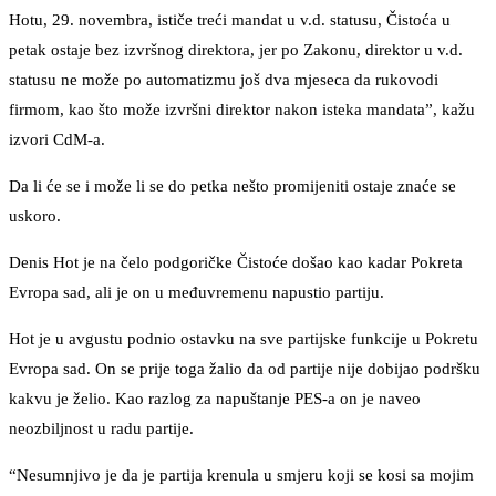
Hotu, 29. novembra, ističe treći mandat u v.d. statusu, Čistoća u
petak ostaje bez izvršnog direktora, jer po Zakonu, direktor u v.d.
statusu ne može po automatizmu još dva mjeseca da rukovodi
firmom, kao što može izvršni direktor nakon isteka mandata”, kažu
izvori CdM-a.
Da li će se i može li se do petka nešto promijeniti ostaje znaće se
uskoro.
Denis Hot je na čelo podgoričke Čistoće došao kao kadar Pokreta
Evropa sad, ali je on u međuvremenu napustio partiju.
Hot je u avgustu podnio ostavku na sve partijske funkcije u Pokretu
Evropa sad. On se prije toga žalio da od partije nije dobijao podršku
kakvu je želio. Kao razlog za napuštanje PES-a on je naveo
neozbiljnost u radu partije.
“Nesumnjivo je da je partija krenula u smjeru koji se kosi sa mojim