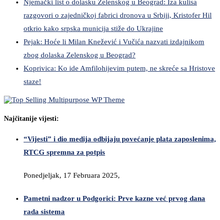
Njemački list o dolasku Zelenskog u Beograd: Iza kulisa
razgovori o zajedničkoj fabrici dronova u Srbiji, Kristofer Hil
otkrio kako srpska municija stiže do Ukrajine
Pejak: Hoće li Milan Knežević i Vučića nazvati izdajnikom
zbog dolaska Zelenskog u Beograd?
Koprivica: Ko ide Amfilohijevim putem, ne skreće sa Hristove
staze!
Najčitanije vijesti:
“Vijesti” i dio medija odbijaju povećanje plata zaposlenima,
RTCG spremna za potpis
Ponedjeljak, 17 Februara 2025,
Pametni nadzor u Podgorici: Prve kazne već prvog dana
rada sistema