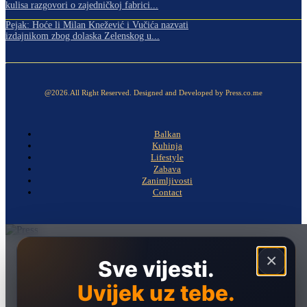
kulisa razgovori o zajedničkoj fabrici...
Pejak: Hoće li Milan Knežević i Vučića nazvati
izdajnikom zbog dolaska Zelenskog u...
@2026.All Right Reserved. Designed and Developed by Press.co.me
Balkan
Kuhinja
Lifestyle
Zabava
Zanimljivosti
Contact
Naslovna
×
Sve vijesti.
Politika
Uvijek uz tebe.
Društvo