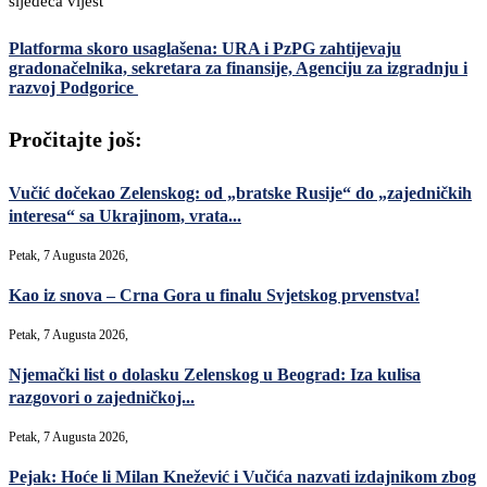
sljedeća vijest
Platforma skoro usaglašena: URA i PzPG zahtijevaju
gradonačelnika, sekretara za finansije, Agenciju za izgradnju i
razvoj Podgorice
Pročitajte još:
Vučić dočekao Zelenskog: od „bratske Rusije“ do „zajedničkih
interesa“ sa Ukrajinom, vrata...
Petak, 7 Augusta 2026,
Kao iz snova – Crna Gora u finalu Svjetskog prvenstva!
Petak, 7 Augusta 2026,
Njemački list o dolasku Zelenskog u Beograd: Iza kulisa
razgovori o zajedničkoj...
Petak, 7 Augusta 2026,
Pejak: Hoće li Milan Knežević i Vučića nazvati izdajnikom zbog