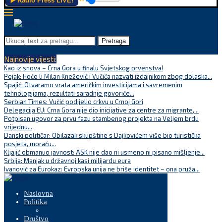
▶️ Radio Press LIVE!
Pretraga
Najnovije vijesti:
Kao iz snova – Crna Gora u finalu Svjetskog prvenstva!
Pejak: Hoće li Milan Knežević i Vučića nazvati izdajnikom zbog dolaska...
Spajić: Otvaramo vrata američkim investicijama i savremenim
tehnologijama, rezultati saradnje govoriće...
Serbian Times: Vučić podijelio crkvu u Crnoj Gori
Delegacija EU: Crna Gora nije dio inicijative za centre za migrante,...
Potpisan ugovor za prvu fazu stambenog projekta na Veljem brdu
vrijednu...
Danski političar: Obilazak skupštine s Dajkovićem više bio turistička
posjeta, moraću...
Kljajić obmanuo javnost: ASK nije dao ni usmeno ni pisano mišljenje...
Srbija: Manjak u državnoj kasi milijardu eura
Ivanović za Eurokaz: Evropska unija ne briše identitet – ona pruža...
Naslovna
Politika
Društvo