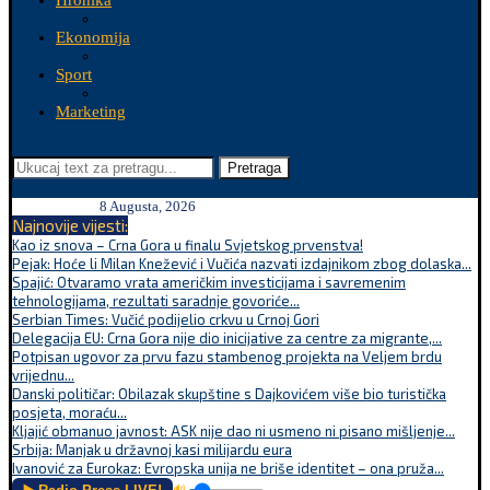
Hronika
Ekonomija
Sport
Marketing
Pretraga
8 Augusta, 2026
Najnovije vijesti:
Kao iz snova – Crna Gora u finalu Svjetskog prvenstva!
Pejak: Hoće li Milan Knežević i Vučića nazvati izdajnikom zbog dolaska...
Spajić: Otvaramo vrata američkim investicijama i savremenim
tehnologijama, rezultati saradnje govoriće...
Serbian Times: Vučić podijelio crkvu u Crnoj Gori
Delegacija EU: Crna Gora nije dio inicijative za centre za migrante,...
Potpisan ugovor za prvu fazu stambenog projekta na Veljem brdu
vrijednu...
Danski političar: Obilazak skupštine s Dajkovićem više bio turistička
posjeta, moraću...
Kljajić obmanuo javnost: ASK nije dao ni usmeno ni pisano mišljenje...
Srbija: Manjak u državnoj kasi milijardu eura
Ivanović za Eurokaz: Evropska unija ne briše identitet – ona pruža...
🔊