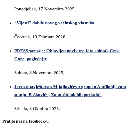
Ponedjeljak, 17 Novembra 2025,
“Vijesti” dobile novog većinskog vlasnika
Četvrtak, 19 Februara 2026,
PRESS saznaje: Objavljen novi otro foto snimak Crne
Gore, pogledajte
Subota, 8 Novembra 2025,
Jevto obavještavao Mijajlovićevu grupu o Amfilohijevom
stanju, Bošković: „Za muštuluk bih pozlatio“
Srijeda, 8 Oktobra 2025,
Pratite nas na facebook-u