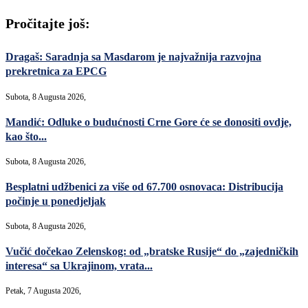
Pročitajte još:
Dragaš: Saradnja sa Masdarom je najvažnija razvojna
prekretnica za EPCG
Subota, 8 Augusta 2026,
Mandić: Odluke o budućnosti Crne Gore će se donositi ovdje,
kao što...
Subota, 8 Augusta 2026,
Besplatni udžbenici za više od 67.700 osnovaca: Distribucija
počinje u ponedjeljak
Subota, 8 Augusta 2026,
Vučić dočekao Zelenskog: od „bratske Rusije“ do „zajedničkih
interesa“ sa Ukrajinom, vrata...
Petak, 7 Augusta 2026,