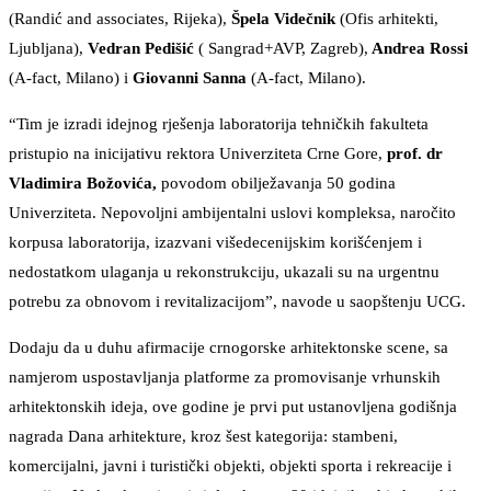
(Randić and associates, Rijeka),
Špela
Videčnik
(Ofis arhitekti,
Ljubljana),
Vedran Pedišić
( Sangrad+AVP, Zagreb),
Andrea Rossi
(A-fact, Milano) i
Giovanni Sanna
(A-fact, Milano).
“Tim je izradi idejnog rješenja laboratorija tehničkih fakulteta
pristupio na inicijativu rektora Univerziteta Crne Gore,
prof. dr
Vladimira Božovića,
povodom obilježavanja 50 godina
Univerziteta. Nepovoljni ambijentalni uslovi kompleksa, naročito
korpusa laboratorija, izazvani višedecenijskim korišćenjem i
nedostatkom ulaganja u rekonstrukciju, ukazali su na urgentnu
potrebu za obnovom i revitalizacijom”, navode u saopštenju UCG.
Dodaju da u duhu afirmacije crnogorske arhitektonske scene, sa
namjerom uspostavljanja platforme za promovisanje vrhunskih
arhitektonskih ideja, ove godine je prvi put ustanovljena godišnja
nagrada Dana arhitekture, kroz šest kategorija: stambeni,
komercijalni, javni i turistički objekti, objekti sporta i rekreacije i