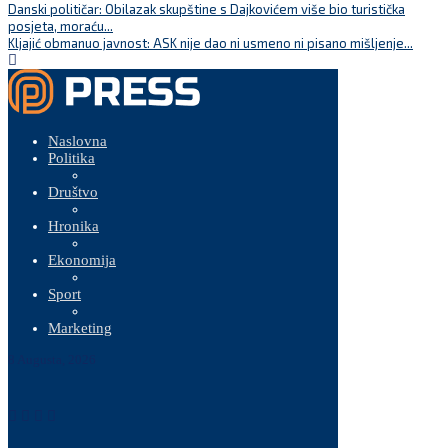
Danski političar: Obilazak skupštine s Dajkovićem više bio turistička
posjeta, moraću...
Kljajić obmanuo javnost: ASK nije dao ni usmeno ni pisano mišljenje...
Naslovna
Politika
Društvo
Hronika
Ekonomija
Sport
Marketing
8 Augusta, 2026