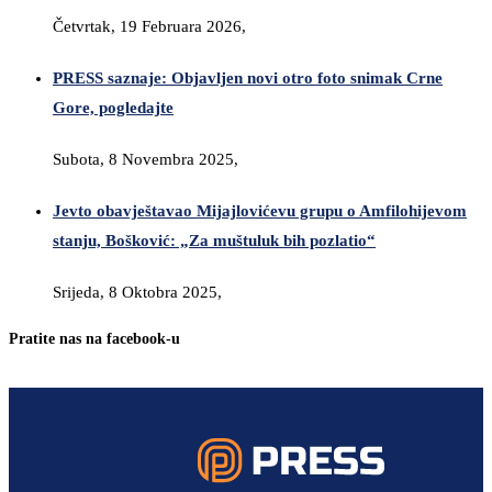
Četvrtak, 19 Februara 2026,
PRESS saznaje: Objavljen novi otro foto snimak Crne
Gore, pogledajte
Subota, 8 Novembra 2025,
Jevto obavještavao Mijajlovićevu grupu o Amfilohijevom
stanju, Bošković: „Za muštuluk bih pozlatio“
Srijeda, 8 Oktobra 2025,
Pratite nas na facebook-u