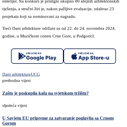
enterijer. Na konkurs je pristiglo ukupno 80 idejnih arhitektonskih
rješenja, a stručni žiri je, nakon pažljive evaluacije, odabrao 23
projekata koji su nominovani za nagradu.
Treći Dani arhitekture održani su od 22. do 24. novembra 2024.
godine, u Muzičkom centru Crne Gore, u PodgoricI.
PREUZMI NA
PREUZMI NA
Google Play
App Store-u
Dani arhitekture
UCG
prethodna vijest
Zašto je poskupila kafa na svjetskom tržištu?
sljedeća vijest
U Savjetu EU pripreme za zatvaranje poglavlja sa Crnom
Gorom