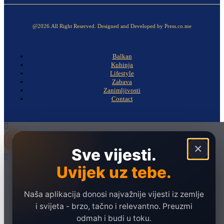
@2026.All Right Reserved. Designed and Developed by Press.co.me
Balkan
Kuhinja
Lifestyle
Zabava
Zanimljivosti
Contact
×
Sve vijesti.
Uvijek uz tebe.
Naslovna
Politika
Naša aplikacija donosi najvažnije vijesti iz zemlje
Društvo
i svijeta - brzo, tačno i relevantno. Preuzmi
Hronika
odmah i budi u toku.