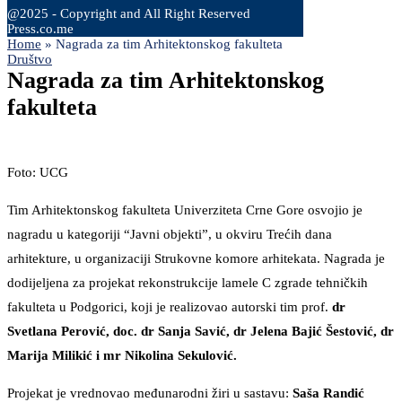
@2025 - Copyright and All Right Reserved
Press.co.me
Home
»
Nagrada za tim Arhitektonskog fakulteta
Društvo
Nagrada za tim Arhitektonskog
fakulteta
Foto: UCG
Tim Arhitektonskog fakulteta Univerziteta Crne Gore osvojio je
nagradu u kategoriji “Javni objekti”, u okviru Trećih dana
arhitekture, u organizaciji Strukovne komore arhitekata. Nagrada je
dodijeljena za projekat rekonstrukcije lamele C zgrade tehničkih
fakulteta u Podgorici, koji je realizovao autorski tim prof.
dr
Svetlana Perović, doc. dr Sanja Savić, dr Jelena Bajić Šestović, dr
Marija Milikić i mr Nikolina Sekulović.
Projekat je vrednovao međunarodni žiri u sastavu:
Saša Randić