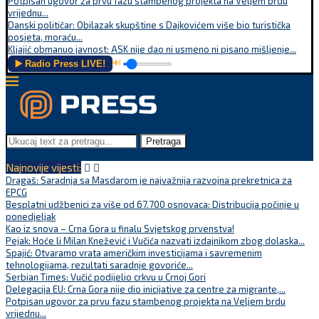
Potpisan ugovor za prvu fazu stambenog projekta na Veljem brdu
vrijednu...
Danski političar: Obilazak skupštine s Dajkovićem više bio turistička
posjeta, moraću...
Kljajić obmanuo javnost: ASK nije dao ni usmeno ni pisano mišljenje...
▶️ Radio Press LIVE!
🔊
Pretraga
Najnovije vijesti:
Dragaš: Saradnja sa Masdarom je najvažnija razvojna prekretnica za
EPCG
Besplatni udžbenici za više od 67.700 osnovaca: Distribucija počinje u
ponedjeljak
Kao iz snova – Crna Gora u finalu Svjetskog prvenstva!
Pejak: Hoće li Milan Knežević i Vučića nazvati izdajnikom zbog dolaska...
Spajić: Otvaramo vrata američkim investicijama i savremenim
tehnologijama, rezultati saradnje govoriće...
Serbian Times: Vučić podijelio crkvu u Crnoj Gori
Delegacija EU: Crna Gora nije dio inicijative za centre za migrante,...
Potpisan ugovor za prvu fazu stambenog projekta na Veljem brdu
vrijednu...