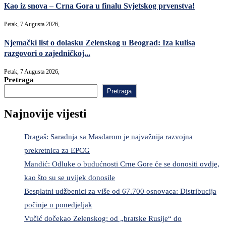
Kao iz snova – Crna Gora u finalu Svjetskog prvenstva!
Petak, 7 Augusta 2026,
Njemački list o dolasku Zelenskog u Beograd: Iza kulisa
razgovori o zajedničkoj...
Petak, 7 Augusta 2026,
Pretraga
Pretraga
Najnovije vijesti
Dragaš: Saradnja sa Masdarom je najvažnija razvojna
prekretnica za EPCG
Mandić: Odluke o budućnosti Crne Gore će se donositi ovdje,
kao što su se uvijek donosile
Besplatni udžbenici za više od 67.700 osnovaca: Distribucija
počinje u ponedjeljak
Vučić dočekao Zelenskog: od „bratske Rusije“ do