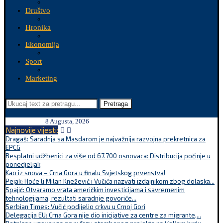
Društvo
Hronika
Ekonomija
Sport
Marketing
Pretraga
8 Augusta, 2026
Najnovije vijesti:
Dragaš: Saradnja sa Masdarom je najvažnija razvojna prekretnica za
EPCG
Besplatni udžbenici za više od 67.700 osnovaca: Distribucija počinje u
ponedjeljak
Kao iz snova – Crna Gora u finalu Svjetskog prvenstva!
Pejak: Hoće li Milan Knežević i Vučića nazvati izdajnikom zbog dolaska...
Spajić: Otvaramo vrata američkim investicijama i savremenim
tehnologijama, rezultati saradnje govoriće...
Serbian Times: Vučić podijelio crkvu u Crnoj Gori
Delegacija EU: Crna Gora nije dio inicijative za centre za migrante,...