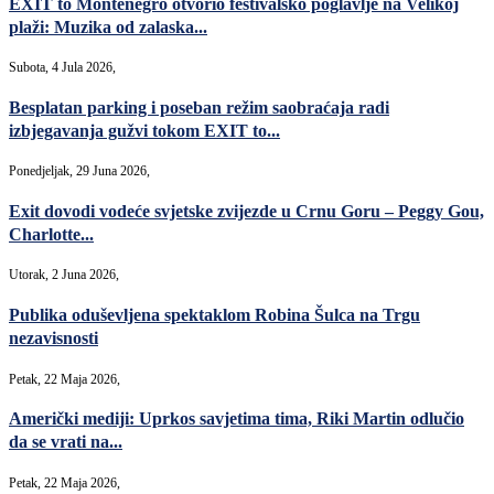
EXIT to Montenegro otvorio festivalsko poglavlje na Velikoj
plaži: Muzika od zalaska...
Subota, 4 Jula 2026,
Besplatan parking i poseban režim saobraćaja radi
izbjegavanja gužvi tokom EXIT to...
Ponedjeljak, 29 Juna 2026,
Exit dovodi vodeće svjetske zvijezde u Crnu Goru – Peggy Gou,
Charlotte...
Utorak, 2 Juna 2026,
Publika oduševljena spektaklom Robina Šulca na Trgu
nezavisnosti
Petak, 22 Maja 2026,
Američki mediji: Uprkos savjetima tima, Riki Martin odlučio
da se vrati na...
Petak, 22 Maja 2026,