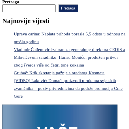
Pretraga
Pretraga
Najnovije vijesti
Uprava carina: Naplata prihoda porasla 5,5 odsto u odnosu na
prošlu godinu
Vladimir Čađenović izabran za generalnog direktora CEDIS-a
Milovićevom saradniku, Harisu Moniću, produžen pritvor
zbog šverca više od četiri tone kokaina
Grubač: Krik skretanja pažnje s predatog Kosmeta
(VIDEO) Laković: Domaći proizvodi u rukama svjetskih
zvaničnika – poziv privrednicima da podrže promociju Crne
Gore