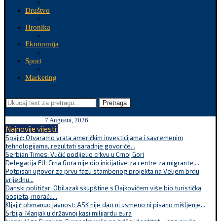
Društvo
Hronika
Ekonomija
Sport
Marketing
Pretraga
7 Augusta, 2026
Najnovije vijesti:
Spajić: Otvaramo vrata američkim investicijama i savremenim
tehnologijama, rezultati saradnje govoriće...
Serbian Times: Vučić podijelio crkvu u Crnoj Gori
Delegacija EU: Crna Gora nije dio inicijative za centre za migrante,...
Potpisan ugovor za prvu fazu stambenog projekta na Veljem brdu
vrijednu...
Danski političar: Obilazak skupštine s Dajkovićem više bio turistička
posjeta, moraću...
Kljajić obmanuo javnost: ASK nije dao ni usmeno ni pisano mišljenje...
Srbija: Manjak u državnoj kasi milijardu eura