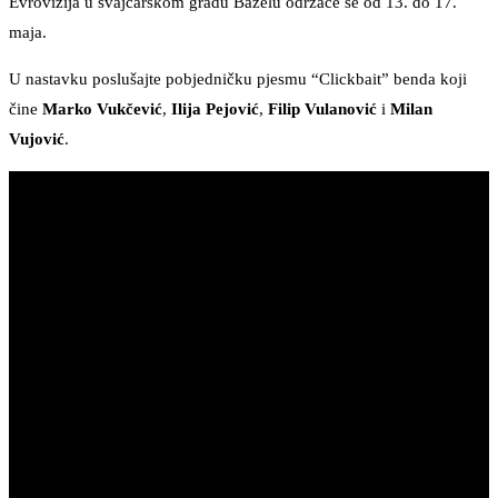
Evrovizija u švajcarskom gradu Bazelu održaće se od 13. do 17.
maja.
U nastavku poslušajte pobjedničku pjesmu “Clickbait” benda koji
čine
Marko Vukčević
,
Ilija Pejović
,
Filip Vulanović
i
Milan
Vujović
.