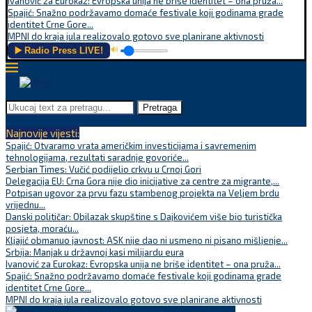
Ivanović za Eurokaz: Evropska unija ne briše identitet – ona pruža...
Spajić: Snažno podržavamo domaće festivale koji godinama grade
identitet Crne Gore...
MPNI do kraja jula realizovalo gotovo sve planirane aktivnosti
▶️ Radio Press LIVE!
🔊
Pretraga
Najnovije vijesti:
Spajić: Otvaramo vrata američkim investicijama i savremenim
tehnologijama, rezultati saradnje govoriće...
Serbian Times: Vučić podijelio crkvu u Crnoj Gori
Delegacija EU: Crna Gora nije dio inicijative za centre za migrante,...
Potpisan ugovor za prvu fazu stambenog projekta na Veljem brdu
vrijednu...
Danski političar: Obilazak skupštine s Dajkovićem više bio turistička
posjeta, moraću...
Kljajić obmanuo javnost: ASK nije dao ni usmeno ni pisano mišljenje...
Srbija: Manjak u državnoj kasi milijardu eura
Ivanović za Eurokaz: Evropska unija ne briše identitet – ona pruža...
Spajić: Snažno podržavamo domaće festivale koji godinama grade
identitet Crne Gore...
MPNI do kraja jula realizovalo gotovo sve planirane aktivnosti