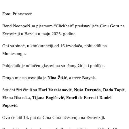
Foto: Printscreen
Bend NeonoeN sa pjesmom “Clickbait” predstavljaće Crnu Goru na
Evroviziji u Bazelu u maju 2025. godine.
Oni su sinoć, u konkurenciji od 16 izvođača, pobijedili na
Montesongu.
Pobjednik je odlučen glasovima stručnog žirija i publike.
Drugo mjesto osvojila je
Nina Žižić
, a treće Baryak.
Stručni žiri činili su
Hari Varešanović
,
Nuša Derenda
,
Dado Topić
,
Elena Risteska
,
Tijana Bogićević
,
Emeli de Forest
i
Daniel
Popović
.
Ovo će biti 13. put da Crna Gora učestvuju na Evroviziji.