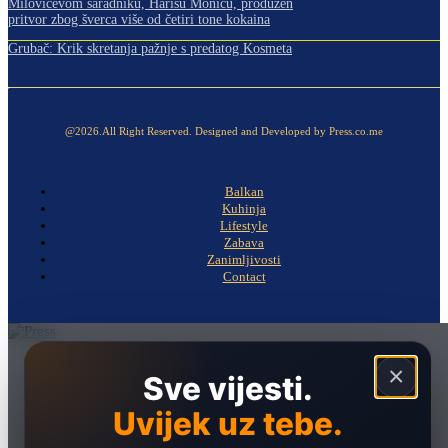
Milovićevom saradniku, Harisu Moniću, produžen
pritvor zbog šverca više od četiri tone kokaina
Grubač: Krik skretanja pažnje s predatog Kosmeta
@2026.All Right Reserved. Designed and Developed by Press.co.me
Balkan
Kuhinja
Lifestyle
Zabava
Zanimljivosti
Contact
Naslovna
×
Sve vijesti.
Politika
Uvijek uz tebe.
Društvo