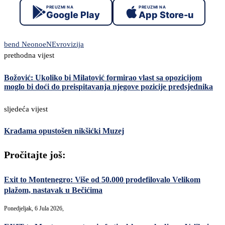
PREUZMI NA
PREUZMI NA
Google Play
App Store-u
bend NeonoeN
Evrovizija
prethodna vijest
Božović: Ukoliko bi Milatović formirao vlast sa opozicijom
moglo bi doći do preispitavanja njegove pozicije predsjednika
sljedeća vijest
Krađama opustošen nikšićki Muzej
Pročitajte još:
Exit to Montenegro: Više od 50.000 prodefilovalo Velikom
plažom, nastavak u Bečićima
Ponedjeljak, 6 Jula 2026,