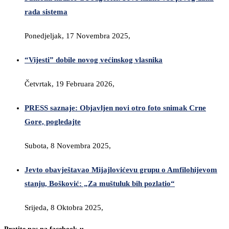
rada sistema
Ponedjeljak, 17 Novembra 2025,
“Vijesti” dobile novog većinskog vlasnika
Četvrtak, 19 Februara 2026,
PRESS saznaje: Objavljen novi otro foto snimak Crne
Gore, pogledajte
Subota, 8 Novembra 2025,
Jevto obavještavao Mijajlovićevu grupu o Amfilohijevom
stanju, Bošković: „Za muštuluk bih pozlatio“
Srijeda, 8 Oktobra 2025,