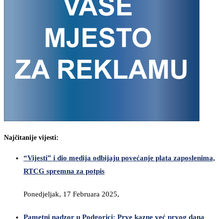
Najčitanije vijesti:
“Vijesti” i dio medija odbijaju povećanje plata zaposlenima,
RTCG spremna za potpis
Ponedjeljak, 17 Februara 2025,
Pametni nadzor u Podgorici: Prve kazne već prvog dana