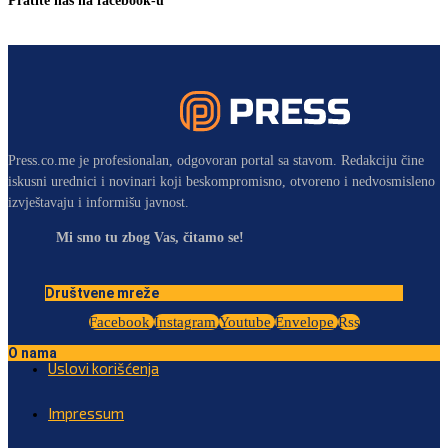
Pratite nas na facebook-u
Press.co.me je profesionalan, odgovoran portal sa stavom. Redakciju čine
iskusni urednici i novinari koji beskompromisno, otvoreno i nedvosmisleno
izvještavaju i informišu javnost.
Mi smo tu zbog Vas, čitamo se!
Društvene mreže
Facebook
Instagram
Youtube
Envelope
Rss
O nama
Uslovi korišćenja
Impressum