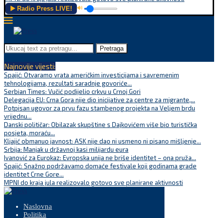
▶️ Radio Press LIVE!
🔊
Pretraga
Najnovije vijesti:
Spajić: Otvaramo vrata američkim investicijama i savremenim
tehnologijama, rezultati saradnje govoriće...
Serbian Times: Vučić podijelio crkvu u Crnoj Gori
Delegacija EU: Crna Gora nije dio inicijative za centre za migrante,...
Potpisan ugovor za prvu fazu stambenog projekta na Veljem brdu
vrijednu...
Danski političar: Obilazak skupštine s Dajkovićem više bio turistička
posjeta, moraću...
Kljajić obmanuo javnost: ASK nije dao ni usmeno ni pisano mišljenje...
Srbija: Manjak u državnoj kasi milijardu eura
Ivanović za Eurokaz: Evropska unija ne briše identitet – ona pruža...
Spajić: Snažno podržavamo domaće festivale koji godinama grade
identitet Crne Gore...
MPNI do kraja jula realizovalo gotovo sve planirane aktivnosti
Naslovna
Politika