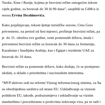
Turske, Kine i Rusije, kojima je bezvizni režim omogućen tokom
cijele godine, za boravak do 30 ili 90 dana”, saopštili su CdM-u iz
resora
Ervina Ibrahimovića.
Kako pojašnjavaju, tokom ljetnje turističke sezone, Crna Gora
privremeno, na period od šest mjeseci, proširuje bezvizni režim, pa
je do 31. oktobra ove godine, osim pomenutih država, imala i
privremeni bezvizni režim za boravak do 30 dana za Jermeniju,
Kazahstan i Saudijsku Arabiju, kao i Egipat i rezidente UAE za
boravak do 10 dana.
Bezvizni režim za pomenute države, kako dodaju, će se postepeno
ukidati, u skladu s prioritetima i nacionalnim interesima.
“MVP aktivno radi na reformi Viznog informacionog sistema, za šta
su obezbijeđena sredstva od strane EU. Usklađivanje sa viznom
politikom EU, takođe, podrazumijeva i usklađivanje sa viznim
standardima i procedurama u poslovima izdavanja viza, pa se radi i