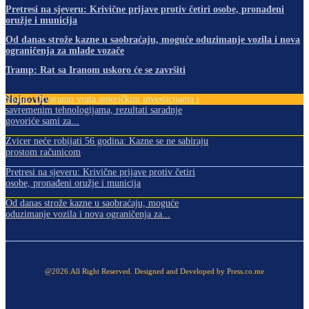
Pretresi na sjeveru: Krivične prijave protiv četiri osobe, pronađeni
oružje i municija
Od danas strože kazne u saobraćaju, moguće oduzimanje vozila i nova
ograničenja za mlade vozače
Tramp: Rat sa Iranom uskoro će se završiti
Najnovije
Spajić: Otvaramo vrata američkim investicijama i
savremenim tehnologijama, rezultati saradnje
govoriće sami za...
Zvicer neće robijati 56 godina: Kazne se ne sabiraju
prostom računicom
Pretresi na sjeveru: Krivične prijave protiv četiri
osobe, pronađeni oružje i municija
Od danas strože kazne u saobraćaju, moguće
oduzimanje vozila i nova ograničenja za...
@2026.All Right Reserved. Designed and Developed by Press.co.me