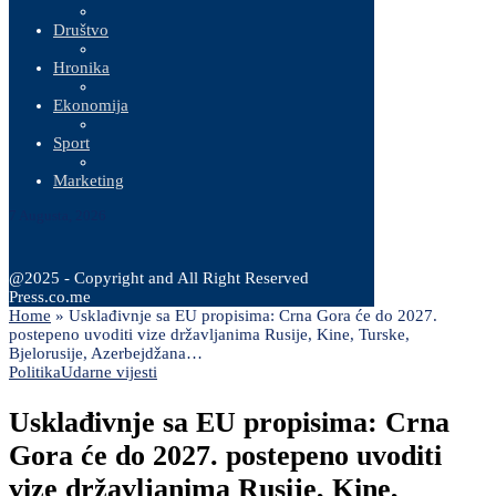
Društvo
Hronika
Ekonomija
Sport
Marketing
7 Augusta, 2026
@2025 - Copyright and All Right Reserved
Press.co.me
Home
»
Usklađivnje sa EU propisima: Crna Gora će do 2027.
postepeno uvoditi vize državljanima Rusije, Kine, Turske,
Bjelorusije, Azerbejdžana…
Politika
Udarne vijesti
Usklađivnje sa EU propisima: Crna
Gora će do 2027. postepeno uvoditi
vize državljanima Rusije, Kine,