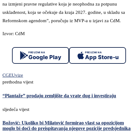
na izmjeni pravne regulative koja je neophodna za potpunu
usklađenost, koja se očekuje da kraja 2027. godine, u skladu sa
Reformskom agendom”, poručuju iz MVP-a u izjavi za CdM.
Izvor: CdM
PREUZMI NA
PREUZMI NA
Google Play
App Store-u
CG
EU
vize
prethodna vijest
“Plantaže” prodaju zemljište da vrate dug i investiraju
sljedeća vijest
Božović: Ukoliko bi Milatović formirao vlast sa opozicijom
moglo bi doći do preispitavanja njegove pozicije predsjednika