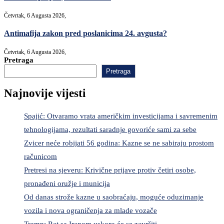
Četvrtak, 6 Augusta 2026,
Antimafija zakon pred poslanicima 24. avgusta?
Četvrtak, 6 Augusta 2026,
Pretraga
Pretraga
Najnovije vijesti
Spajić: Otvaramo vrata američkim investicijama i savremenim
tehnologijama, rezultati saradnje govoriće sami za sebe
Zvicer neće robijati 56 godina: Kazne se ne sabiraju prostom
računicom
Pretresi na sjeveru: Krivične prijave protiv četiri osobe,
pronađeni oružje i municija
Od danas strože kazne u saobraćaju, moguće oduzimanje
vozila i nova ograničenja za mlade vozače
Tramp: Rat sa Iranom uskoro će se završiti