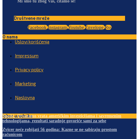
Mi smo tu zbog Vas, čitamo se!
Društvene mreže
Facebook
Instagram
Youtube
Envelope
Rss
O nama
Uslovi korišćenja
Impressum
Privacy policy
Marketing
Naslovna
Izbor urednika
Spajić: Otvaramo vrata američkim investicijama i savremenim
tehnologijama, rezultati saradnje govoriće sami za sebe
Zvicer neće robijati 56 godina: Kazne se ne sabiraju prostom
računicom