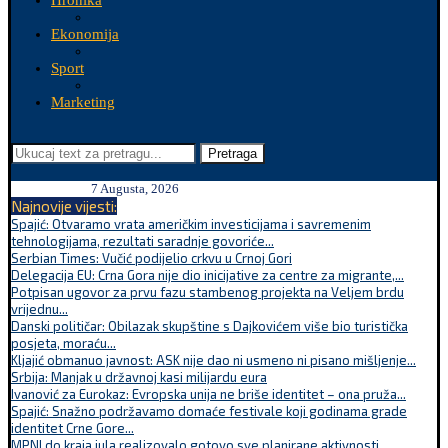
Hronika
Ekonomija
Sport
Marketing
Pretraga
7 Augusta, 2026
Najnovije vijesti:
Spajić: Otvaramo vrata američkim investicijama i savremenim
tehnologijama, rezultati saradnje govoriće...
Serbian Times: Vučić podijelio crkvu u Crnoj Gori
Delegacija EU: Crna Gora nije dio inicijative za centre za migrante,...
Potpisan ugovor za prvu fazu stambenog projekta na Veljem brdu
vrijednu...
Danski političar: Obilazak skupštine s Dajkovićem više bio turistička
posjeta, moraću...
Kljajić obmanuo javnost: ASK nije dao ni usmeno ni pisano mišljenje...
Srbija: Manjak u državnoj kasi milijardu eura
Ivanović za Eurokaz: Evropska unija ne briše identitet – ona pruža...
Spajić: Snažno podržavamo domaće festivale koji godinama grade
identitet Crne Gore...
MPNI do kraja jula realizovalo gotovo sve planirane aktivnosti