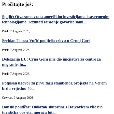
Pročitajte još:
Spajić: Otvaramo vrata američkim investicijama i savremenim
tehnologijama, rezultati saradnje govoriće sami...
Petak, 7 Augusta 2026,
Serbian Times: Vučić podijelio crkvu u Crnoj Gori
Petak, 7 Augusta 2026,
Delegacija EU: Crna Gora nije dio inicijative za centre za
migrante, to...
Petak, 7 Augusta 2026,
Potpisan ugovor za prvu fazu stambenog projekta na Veljem
brdu vrijednu 40...
Četvrtak, 6 Augusta 2026,
Danski političar: Obilazak skupštine s Dajkovićem više bio
turistička posjeta, moraću biti...