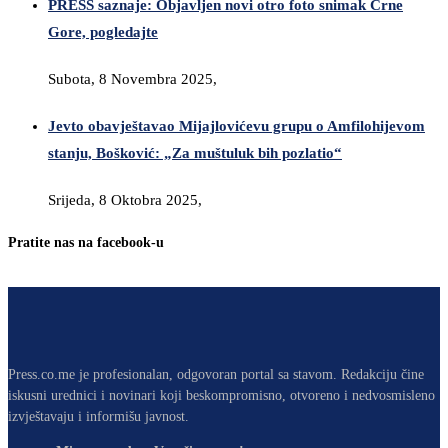
PRESS saznaje: Objavljen novi otro foto snimak Crne
Gore, pogledajte
Subota, 8 Novembra 2025,
Jevto obavještavao Mijajlovićevu grupu o Amfilohijevom
stanju, Bošković: „Za muštuluk bih pozlatio“
Srijeda, 8 Oktobra 2025,
Pratite nas na facebook-u
Press.co.me je profesionalan, odgovoran portal sa stavom. Redakciju čine
iskusni urednici i novinari koji beskompromisno, otvoreno i nedvosmisleno
izvještavaju i informišu javnost.