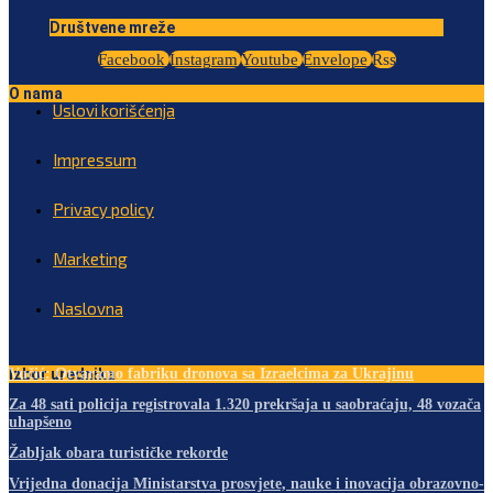
Društvene mreže
Facebook
Instagram
Youtube
Envelope
Rss
O nama
Uslovi korišćenja
Impressum
Privacy policy
Marketing
Naslovna
Izbor urednika
Vučić: Otvaramo fabriku dronova sa Izraelcima za Ukrajinu
Za 48 sati policija registrovala 1.320 prekršaja u saobraćaju, 48 vozača
uhapšeno
Žabljak obara turističke rekorde
Vrijedna donacija Ministarstva prosvjete, nauke i inovacija obrazovno-