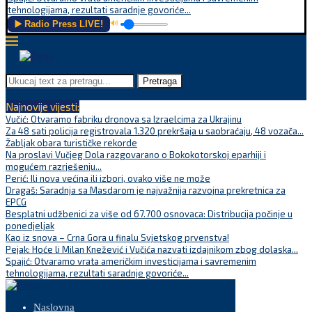
tehnologijama, rezultati saradnje govoriće...
▶️ Radio Press LIVE!
🔊
Pretraga
Najnovije vijesti:
Vučić: Otvaramo fabriku dronova sa Izraelcima za Ukrajinu
Za 48 sati policija registrovala 1.320 prekršaja u saobraćaju, 48 vozača...
Žabljak obara turističke rekorde
Na proslavi Vučjeg Dola razgovarano o Bokokotorskoj eparhiji i
mogućem razrješenju...
Perić: Ili nova većina ili izbori, ovako više ne može
Dragaš: Saradnja sa Masdarom je najvažnija razvojna prekretnica za
EPCG
Besplatni udžbenici za više od 67.700 osnovaca: Distribucija počinje u
ponedjeljak
Kao iz snova – Crna Gora u finalu Svjetskog prvenstva!
Pejak: Hoće li Milan Knežević i Vučića nazvati izdajnikom zbog dolaska...
Spajić: Otvaramo vrata američkim investicijama i savremenim
tehnologijama, rezultati saradnje govoriće...
Naslovna