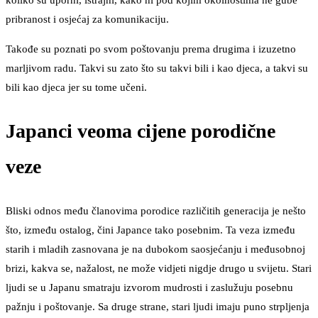
koliko su uporni, istrajni, kako ni pod kojim okolnostima ne gube
pribranost i osjećaj za komunikaciju.
Takođe su poznati po svom poštovanju prema drugima i izuzetno
marljivom radu. Takvi su zato što su takvi bili i kao djeca, a takvi su
bili kao djeca jer su tome učeni.
Japanci veoma cijene porodične
veze
Bliski odnos među članovima porodice različitih generacija je nešto
što, između ostalog, čini Japance tako posebnim. Ta veza između
starih i mladih zasnovana je na dubokom saosjećanju i međusobnoj
brizi, kakva se, nažalost, ne može vidjeti nigdje drugo u svijetu. Stari
ljudi se u Japanu smatraju izvorom mudrosti i zaslužuju posebnu
pažnju i poštovanje. Sa druge strane, stari ljudi imaju puno strpljenja