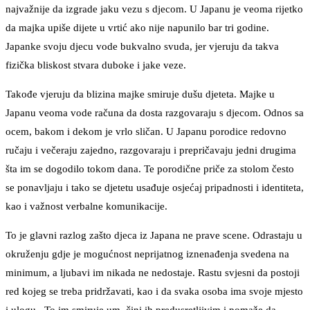
najvažnije da izgrade jaku vezu s djecom. U Japanu je veoma rijetko
da majka upiše dijete u vrtić ako nije napunilo bar tri godine.
Japanke svoju djecu vode bukvalno svuda, jer vjeruju da takva
fizička bliskost stvara duboke i jake veze.
Takođe vjeruju da blizina majke smiruje dušu djeteta. Majke u
Japanu veoma vode računa da dosta razgovaraju s djecom. Odnos sa
ocem, bakom i dekom je vrlo sličan. U Japanu porodice redovno
ručaju i večeraju zajedno, razgovaraju i prepričavaju jedni drugima
šta im se dogodilo tokom dana. Te porodične priče za stolom često
se ponavljaju i tako se djetetu usađuje osjećaj pripadnosti i identiteta,
kao i važnost verbalne komunikacije.
To je glavni razlog zašto djeca iz Japana ne prave scene. Odrastaju u
okruženju gdje je mogućnost neprijatnog iznenađenja svedena na
minimum, a ljubavi im nikada ne nedostaje. Rastu svjesni da postoji
red kojeg se treba pridržavati, kao i da svaka osoba ima svoje mjesto
i ulogu. To im smiruje um, čini ih predusretljivim i pomaže da