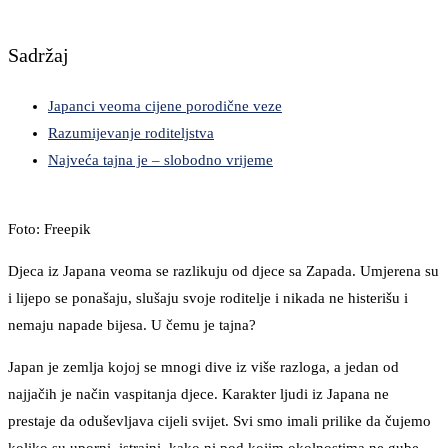
Sadržaj
Japanci veoma cijene porodične veze
Razumijevanje roditeljstva
Najveća tajna je – slobodno vrijeme
Foto: Freepik
Djeca iz Japana veoma se razlikuju od djece sa Zapada. Umjerena su
i lijepo se ponašaju, slušaju svoje roditelje i nikada ne histerišu i
nemaju napade bijesa. U čemu je tajna?
Japan je zemlja kojoj se mnogi dive iz više razloga, a jedan od
najjačih je način vaspitanja djece. Karakter ljudi iz Japana ne
prestaje da oduševljava cijeli svijet. Svi smo imali prilike da čujemo