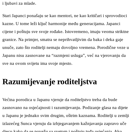
i ljubavi za mlade.
Stari Japanci ponašaju se kao mentori, ne kao kritičari i sprovodioci
kazne. U tome leži ključ harmonije među generacijama. Japanci
cijene i poštuju sve svoje rođake. Istovremeno, imaju veoma striktne
granice. Na primjer, smatra se neprihvatljivim da baka i deka gaje
unuče, zato što roditelji nemaju dovoljno vremena. Porodične veze u
Japanu nisu zasnovane na “razmjeni usluga”, već na vjerovanju da
sve na ovom svijetu ima svoje mjesto.
Razumijevanje roditeljstva
Većina porodica u Japanu vjeruje da roditeljstvo treba da bude
zasnovano na osjećajnosti i razumijevanju. Podizanje glasa na dijete
u Japanu je jednako svim drugim, oštrim kaznama. Roditelji u zemlji
izlazećeg Sunca vjeruju da izbjegavanjem kažnjavanja zapravo uče
djecu kako da se povežu sa svetom i poštuju tuđa osjećanja. Ako