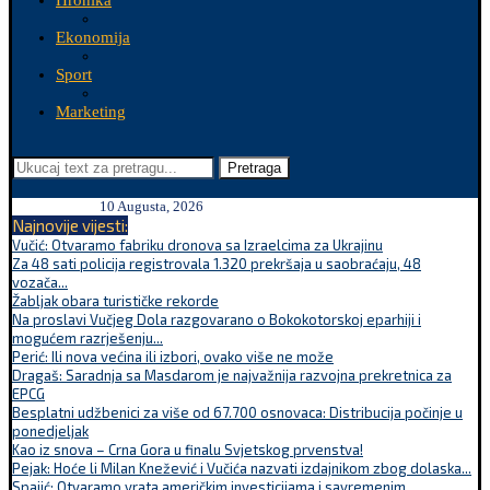
Hronika
Ekonomija
Sport
Marketing
Pretraga
10 Augusta, 2026
Najnovije vijesti:
Vučić: Otvaramo fabriku dronova sa Izraelcima za Ukrajinu
Za 48 sati policija registrovala 1.320 prekršaja u saobraćaju, 48
vozača...
Žabljak obara turističke rekorde
Na proslavi Vučjeg Dola razgovarano o Bokokotorskoj eparhiji i
mogućem razrješenju...
Perić: Ili nova većina ili izbori, ovako više ne može
Dragaš: Saradnja sa Masdarom je najvažnija razvojna prekretnica za
EPCG
Besplatni udžbenici za više od 67.700 osnovaca: Distribucija počinje u
ponedjeljak
Kao iz snova – Crna Gora u finalu Svjetskog prvenstva!
Pejak: Hoće li Milan Knežević i Vučića nazvati izdajnikom zbog dolaska...
Spajić: Otvaramo vrata američkim investicijama i savremenim