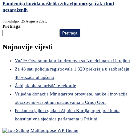
Pandemija kovida naštetila zdravlju mozga, čak i kod
nezaraženih
Ponedjeljak, 25 Augusta 2025,
Pretraga
Pretraga
Najnovije vijesti
Vučić: Otvaramo fabriku dronova sa Izraelcima za Ukrajinu
Za 48 sati policija registrovala 1.320 prekršaja u saobraćaju,
48 vozača uhapšeno
Žabljak obara turističke rekorde
Vrijedna donacija Ministarstva prosvjete, nauke i inovacija
obrazovno-vaspitnim ustanovama u Crnoj Gori
Poslanica jajima gađala Aljbina Kurtija, opet prekinuta
konstitutivna sjednica parlamenta u Prištini