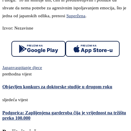
shvate da nema potrebe za agresivnim ispoljavanjem emocija, što je
jedna od japanskih odlika, prenosi
Superžena
.
Izvor: Nezavisne
PREUZMI NA
PREUZMI NA
Google Play
App Store-u
Japan
vaspitanje djece
prethodna vijest
Objavljen konkurs za doktorske studije u drugom roku
sljedeća vijest
Podgorica: Zaplijenjena garderoba čija je vrijednost na tržištu
preko 100.000