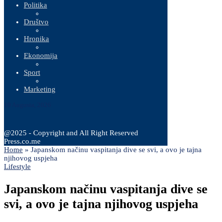
Politika
Društvo
Hronika
Ekonomija
Sport
Marketing
10 Augusta, 2026
@2025 - Copyright and All Right Reserved
Press.co.me
Home
»
Japanskom načinu vaspitanja dive se svi, a ovo je tajna
njihovog uspjeha
Lifestyle
Japanskom načinu vaspitanja dive se
svi, a ovo je tajna njihovog uspjeha