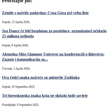
Pročitajte još:
Zemlje s najviše padavina: Crna Gora pri vrhu liste
Srijeda, 15 Aprila 2026,
Sea Dance će biti besplatan za posjetioce, organizatori očekuju
25 miliona prihoda
Srijeda, 8 Aprila 2026,
Aktuelna Miss Glamour Universe na konferenciji o liderstvu:
Znanje i komunikacija su...
Četvrtak, 2 Aprila 2026,
Ova četiri znaka najveće su misterije Zodijaka
Srijeda, 10 Septembra 2025,
Tri horoskopska znaka koja ne slušaju tuđe savjete
Ponedjeljak, 8 Septembra 2025,