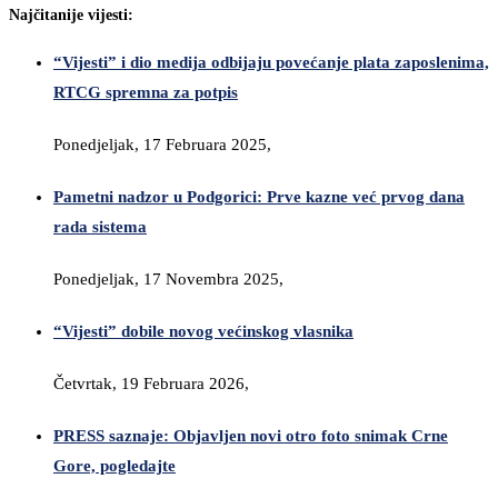
Najčitanije vijesti:
“Vijesti” i dio medija odbijaju povećanje plata zaposlenima,
RTCG spremna za potpis
Ponedjeljak, 17 Februara 2025,
Pametni nadzor u Podgorici: Prve kazne već prvog dana
rada sistema
Ponedjeljak, 17 Novembra 2025,
“Vijesti” dobile novog većinskog vlasnika
Četvrtak, 19 Februara 2026,
PRESS saznaje: Objavljen novi otro foto snimak Crne
Gore, pogledajte