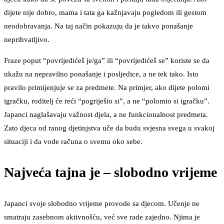
dijete nije dobro, mama i tata ga kažnjavaju pogledom ili gestom
neodobravanja. Na taj način pokazuju da je takvo ponašanje
neprihvatljivo.
Fraze poput “povrijedićeš je/ga” ili “povrijedićeš se” koriste se da
ukažu na nepravilno ponašanje i posljedice, a ne tek tako. Isto
pravilo primijenjuje se za predmete. Na primjer, ako dijete polomi
igračku, roditelj će reći “pogriješio si”, a ne “polomio si igračku”.
Japanci naglašavaju važnost djela, a ne funkcionalnost predmeta.
Zato djeca od ranog djetinjstva uče da budu svjesna svega u svakoj
situaciji i da vode računa o svemu oko sebe.
Najveća tajna je – slobodno vrijeme
Japanci svoje slobodno vrijeme provode sa djecom. Učenje ne
smatraju zasebnom aktivnošću, već sve rade zajedno. Njima je