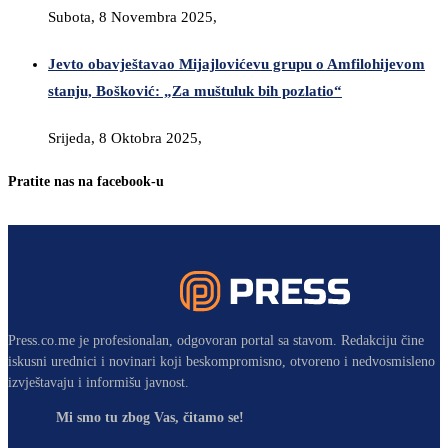
Subota, 8 Novembra 2025,
Jevto obavještavao Mijajlovićevu grupu o Amfilohijevom
stanju, Bošković: „Za muštuluk bih pozlatio“
Srijeda, 8 Oktobra 2025,
Pratite nas na facebook-u
Press.co.me je profesionalan, odgovoran portal sa stavom. Redakciju čine
iskusni urednici i novinari koji beskompromisno, otvoreno i nedvosmisleno
izvještavaju i informišu javnost.
Mi smo tu zbog Vas, čitamo se!