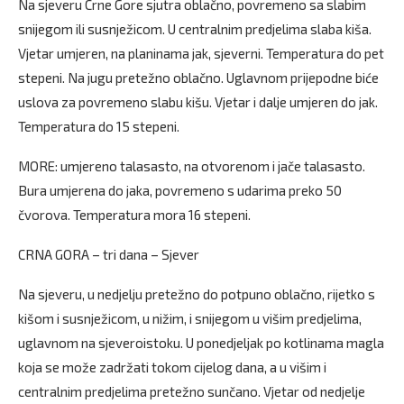
Na sjeveru Crne Gore sjutra oblačno, povremeno sa slabim
snijegom ili susnježicom. U centralnim predjelima slaba kiša.
Vjetar umjeren, na planinama jak, sjeverni. Temperatura do pet
stepeni. Na jugu pretežno oblačno. Uglavnom prijepodne biće
uslova za povremeno slabu kišu. Vjetar i dalje umjeren do jak.
Temperatura do 15 stepeni.
MORE: umjereno talasasto, na otvorenom i jače talasasto.
Bura umjerena do jaka, povremeno s udarima preko 50
čvorova. Temperatura mora 16 stepeni.
CRNA GORA – tri dana – Sjever
Na sjeveru, u nedjelju pretežno do potpuno oblačno, rijetko s
kišom i susnježicom, u nižim, i snijegom u višim predjelima,
uglavnom na sjeveroistoku. U ponedjeljak po kotlinama magla
koja se može zadržati tokom cijelog dana, a u višim i
centralnim predjelima pretežno sunčano. Vjetar od nedjelje