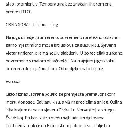
slab i promjenljiv. Temperatura bez značajnijih promjena,
prenosi RTCG.
CRNA GORA – tri dana – Jug
Na jugu u nedjelju umjereno, povremeno i pretežno oblačno,
samo mjestimično može biti uslova za slabu kišu. Sjeverni
vjetar umjeren, prema noći u slabljenju. U ponedjeljak sunčano,
povremeno s malom oblačnošću. Na krajnjem jugoistoku
umjerena do pojačana bura. Od nedjelje malo toplije.
Evropa:
Ciklon iznad Jadrana polako se premješta prema Jonskom
moru, donoseći Balkanu kišu, a višim predjelima snijeg. Obilna
kiša krajem dana na sjeveru Grčke, i u Norveškoj, a snijeg u
Švedskoj. Balkan sjutra među najhladnijim djelovima
kontinenta, dok će na Pirinejskom poluostrvu i dalje biti