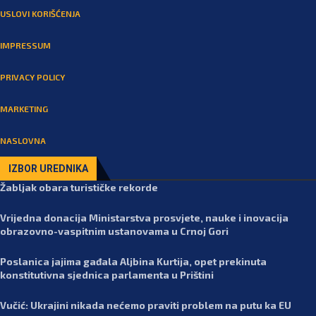
USLOVI KORIŠĆENJA
IMPRESSUM
PRIVACY POLICY
MARKETING
NASLOVNA
IZBOR UREDNIKA
Žabljak obara turističke rekorde
Vrijedna donacija Ministarstva prosvjete, nauke i inovacija
obrazovno-vaspitnim ustanovama u Crnoj Gori
Poslanica jajima gađala Aljbina Kurtija, opet prekinuta
konstitutivna sjednica parlamenta u Prištini
Vučić: Ukrajini nikada nećemo praviti problem na putu ka EU