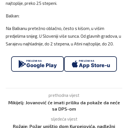
najtoplije, preko 25 stepeni.
Balkan:
Na Balkanu pretežno oblačno, često s kišom, u višim
predjelima snijeg. U Sloveniji više sunca. Od glavnih gradova, u
Sarajevu najhladnije, do 2 stepena, u Atini najtoplije, do 20.
PREUZMI NA
PREUZMI NA
Google Play
App Store-u
prethodna vijest
Mikijelj: Jovanović će imati priliku da pokaže da neće
sa DPS-om
sljedeća vijest
Rožaje: Požar uništio dom Kurpejovića, nadležni