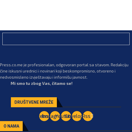
Press.co.me je profesionalan, odgovoran portal sa stavom. Redakciju
čine iskusni urednici i novinari koji beskompromisno, otvoreno i
nedvosmisleno izvještavaju i informišu javnost.
Mi smo tu zbog Vas, čitamo se!
DRUŠTVENE MREŽE
Facebook
Instagram
Youtube
Envelope
Rss
O NAMA