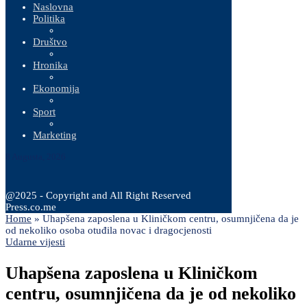
Naslovna
Politika
Društvo
Hronika
Ekonomija
Sport
Marketing
8 Augusta, 2026
@2025 - Copyright and All Right Reserved
Press.co.me
Home
»
Uhapšena zaposlena u Kliničkom centru, osumnjičena da je
od nekoliko osoba otuđila novac i dragocjenosti
Udarne vijesti
Uhapšena zaposlena u Kliničkom
centru, osumnjičena da je od nekoliko