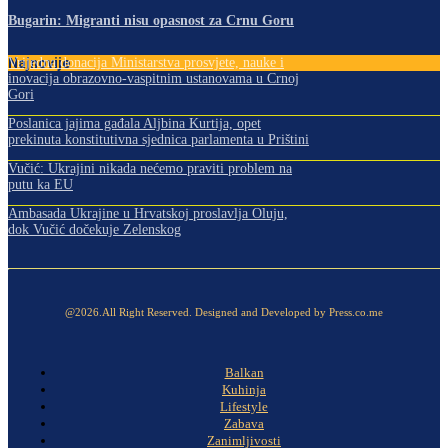
Bugarin: Migranti nisu opasnost za Crnu Goru
Najnovije
Vrijedna donacija Ministarstva prosvjete, nauke i
inovacija obrazovno-vaspitnim ustanovama u Crnoj
Gori
Poslanica jajima gađala Aljbina Kurtija, opet
prekinuta konstitutivna sjednica parlamenta u Prištini
Vučić: Ukrajini nikada nećemo praviti problem na
putu ka EU
Ambasada Ukrajine u Hrvatskoj proslavlja Oluju,
dok Vučić dočekuje Zelenskog
@2026.All Right Reserved. Designed and Developed by Press.co.me
Balkan
Kuhinja
Lifestyle
Zabava
Zanimljivosti