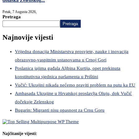
dolaska Zelenskog...
Petak, 7 Augusta 2026,
Pretraga
Pretraga
Najnovije vijesti
Vrijedna donacija Ministarstva prosvjete, nauke i inovacija
obrazovno-vaspitnim ustanovama u Crnoj Gori
Poslanica jajima gađala Aljbina Kurtija, opet prekinuta
konstitutivna sjednica parlamenta u Prištini
Vučić: Ukrajini nikada nećemo praviti problem na putu ka EU
Ambasada Ukrajine u Hrvatskoj proslavlja Oluju, dok Vučić
dočekuje Zelenskog
Bugarin: Migranti nisu opasnost za Crnu Goru
Najčitanije vijesti: