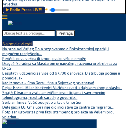
vrijednu...
▶️ Radio Press LIVE!
🔊
Pretraga
Najnovije vijesti:
Na proslavi Vučjeg Dola razgovarano o Bokokotorskoj eparhiji i
mogućem razrješenju...
Perić: Ili nova većina ili izbori, ovako više ne može
Dragaš: Saradnja sa Masdarom je najvažnija razvojna prekretnica za
EPCG
Besplatni udžbenici za više od 67.700 osnovaca: Distribucija počinje u
ponedjeljak
Kao iz snova – Crna Gora u finalu Svjetskog prvenstva!
Pejak: Hoće li Milan Knežević i Vučića nazvati izdajnikom zbog dolaska...
Spajić: Otvaramo vrata američkim investicijama i savremenim
tehnologijama, rezultati saradnje govoriće...
Serbian Times: Vučić podijelio crkvu u Crnoj Gori
Delegacija EU: Crna Gora nije dio inicijative za centre za migrante,...
Potpisan ugovor za prvu fazu stambenog projekta na Veljem brdu
vrijednu...