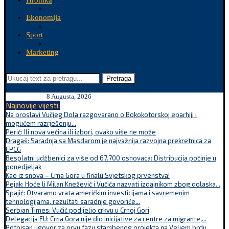
Hronika
Ekonomija
Sport
Marketing
Pretraga
8 Augusta, 2026
Najnovije vijesti:
Na proslavi Vučjeg Dola razgovarano o Bokokotorskoj eparhiji i
mogućem razrješenju...
Perić: Ili nova većina ili izbori, ovako više ne može
Dragaš: Saradnja sa Masdarom je najvažnija razvojna prekretnica za
EPCG
Besplatni udžbenici za više od 67.700 osnovaca: Distribucija počinje u
ponedjeljak
Kao iz snova – Crna Gora u finalu Svjetskog prvenstva!
Pejak: Hoće li Milan Knežević i Vučića nazvati izdajnikom zbog dolaska...
Spajić: Otvaramo vrata američkim investicijama i savremenim
tehnologijama, rezultati saradnje govoriće...
Serbian Times: Vučić podijelio crkvu u Crnoj Gori
Delegacija EU: Crna Gora nije dio inicijative za centre za migrante,...
Potpisan ugovor za prvu fazu stambenog projekta na Veljem brdu