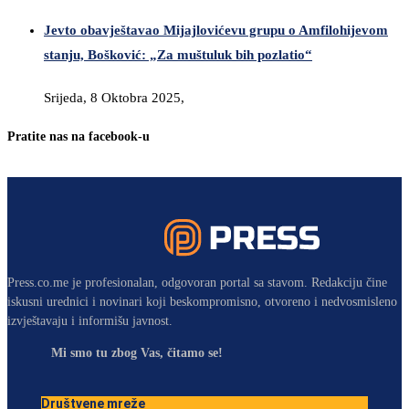
Jevto obavještavao Mijajlovićevu grupu o Amfilohijevom
stanju, Bošković: „Za muštuluk bih pozlatio“
Srijeda, 8 Oktobra 2025,
Pratite nas na facebook-u
Press.co.me je profesionalan, odgovoran portal sa stavom. Redakciju čine
iskusni urednici i novinari koji beskompromisno, otvoreno i nedvosmisleno
izvještavaju i informišu javnost.
Mi smo tu zbog Vas, čitamo se!
Društvene mreže