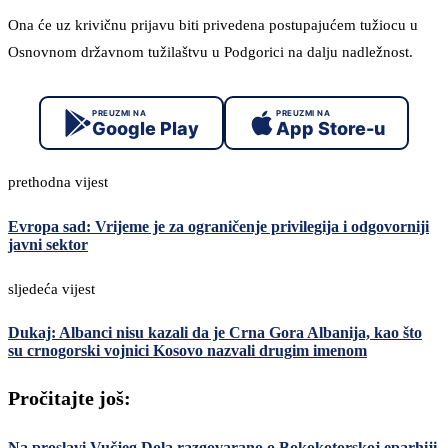
Ona će uz krivičnu prijavu biti privedena postupajućem tužiocu u
Osnovnom državnom tužilaštvu u Podgorici na dalju nadležnost.
PREUZMI NA
PREUZMI NA
Google Play
App Store-u
prethodna vijest
Evropa sad: Vrijeme je za ograničenje privilegija i odgovorniji
javni sektor
sljedeća vijest
Dukaj: Albanci nisu kazali da je Crna Gora Albanija, kao što
su crnogorski vojnici Kosovo nazvali drugim imenom
Pročitajte još:
Na proslavi Vučjeg Dola razgovarano o Bokokotorskoj eparhiji