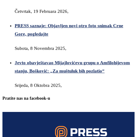
Četvrtak, 19 Februara 2026,
PRESS saznaje: Objavljen novi otro foto snimak Crne
Gore, pogledajte
Subota, 8 Novembra 2025,
Jevto obavještavao Mijajlovićevu grupu o Amfilohijevom
stanju, Bošković: „Za muštuluk bih pozlatio“
Srijeda, 8 Oktobra 2025,
Pratite nas na facebook-u