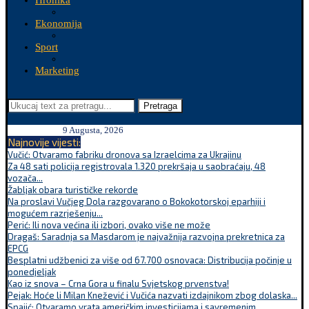
Hronika
Ekonomija
Sport
Marketing
Pretraga
9 Augusta, 2026
Najnovije vijesti:
Vučić: Otvaramo fabriku dronova sa Izraelcima za Ukrajinu
Za 48 sati policija registrovala 1.320 prekršaja u saobraćaju, 48
vozača...
Žabljak obara turističke rekorde
Na proslavi Vučjeg Dola razgovarano o Bokokotorskoj eparhiji i
mogućem razrješenju...
Perić: Ili nova većina ili izbori, ovako više ne može
Dragaš: Saradnja sa Masdarom je najvažnija razvojna prekretnica za
EPCG
Besplatni udžbenici za više od 67.700 osnovaca: Distribucija počinje u
ponedjeljak
Kao iz snova – Crna Gora u finalu Svjetskog prvenstva!
Pejak: Hoće li Milan Knežević i Vučića nazvati izdajnikom zbog dolaska...
Spajić: Otvaramo vrata američkim investicijama i savremenim