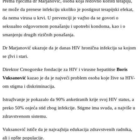
Prema riječima dr Marjanović, osoba koja redovno koristi terapiju,
ne može da prenese infekciju ukoliko je postignut terapijski efekat,
da nema virusa u krvi. U prevenciji je vaẓ̌no da se govori o
seksualno odgovornom ponašanju i upotrebi kondoma, kao i o
smanjenju drugih rizičnih ponašanja.
Dr Marjanović ukazuje da je danas HIV hronična infekcija sa kojom
se ẓ̌ivi i stari.
Direktor Crnogorske fondacije za HIV i virusne hepatitise
Boris
Vuksanović
kazao je da je najveći problem osoba koje žive sa HIV-
om stigma i diskriminacija.
Istraẓ̌ivanje je pokazalo da 90% anketiranih krije svoj HIV status, a
preko 50% osjeća stid zbog infekcije. Stigme ima svuda, a najviše u
zdravstvenom sistemu.
Vuksanović ističe da je najvaẓ̌nija edukacija zdravstvenih radnika,
ali i opšte populacije.