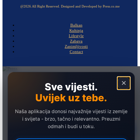
@2026.All Right Reserved. Designed and Developed by Press.co.me
Balkan
Kuhinja
Lifestyle
Zabava
Zanimljivosti
Contact
Naslovna
×
Sve vijesti.
Politika
Uvijek uz tebe.
Društvo
Hronika
Naša aplikacija donosi najvažnije vijesti iz zemlje
Ekonomija
i svijeta - brzo, tačno i relevantno. Preuzmi
odmah i budi u toku.
Sport
Marketing