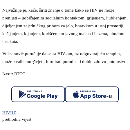
Najvažnije je, kaže, širiti znanje o tome kako se HIV ne moẓ̌e
prenijeti – uobičajenim socijalnim kontaktom, grljenjem, ljubljenjem,
dijeljenjem zajedničkog pribora za jelo, boravkom u istoj prostoriji,
kašljanjem, kijanjem, korišćenjem javnog toaleta i bazena, ubodom
insekata.
Vuksanović poručuje da se sa HIV-om, uz odgovarajuću terapiju,
može kvalitetno ẓ̌ivjeti, formirati porodica i dobiti zdravo potomstvo.
Izvor: RTCG
PREUZMI NA
PREUZMI NA
Google Play
App Store-u
HIV
IJZ
prethodna vijest