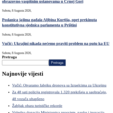
obrazovno-vaspitnim ustanovama u Crnoj Gori
Subota, 8 Augusta 2026,
Poslanica jajima gađala Aljbina Kurtija, opet prekinuta
konstitutivna sjednica parlamenta u Prištini
Subota, 8 Augusta 2026,
Vučić: Ukrajini nikada nećemo praviti problem na putu ka EU
Subota, 8 Augusta 2026,
Pretraga
Pretraga
Najnovije vijesti
Vučić: Otvaramo fabriku dronova sa Izraelcima za Ukrajinu
Za 48 sati policija registrovala 1.320 prekršaja u saobraćaju,
48 vozača uhapšeno
Žabljak obara turističke rekorde
Vrijedna donacija Ministarstva prosvjete, nauke i inovacija