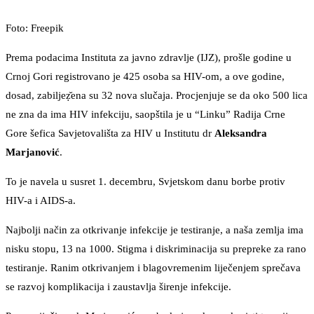
Foto: Freepik
Prema podacima Instituta za javno zdravlje (IJZ), prošle godine u
Crnoj Gori registrovano je 425 osoba sa HIV-om, a ove godine,
dosad, zabiljeẓ̌ena su 32 nova slučaja. Procjenjuje se da oko 500 lica
ne zna da ima HIV infekciju, saopštila je u “Linku” Radija Crne
Gore šefica Savjetovališta za HIV u Institutu dr
Aleksandra
Marjanović
.
To je navela u susret 1. decembru, Svjetskom danu borbe protiv
HIV-a i AIDS-a.
Najbolji način za otkrivanje infekcije je testiranje, a naša zemlja ima
nisku stopu, 13 na 1000. Stigma i diskriminacija su prepreke za rano
testiranje. Ranim otkrivanjem i blagovremenim liječenjem sprečava
se razvoj komplikacija i zaustavlja širenje infekcije.