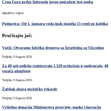
Crna Gora preko Interpola javno potražuje šest osoba
sljedeća vijest
Podgorica: Od 1. januara voda ipak skuplja 15 centi po kubiku
Pročitajte još:
Vučić: Otvaramo fabriku dronova sa Izraelcima za Ukrajinu
Nedjelja, 9 Augusta 2026,
Za 48 sati policija registrovala 1.320 prekršaja u saobraćaju, 48
vozača uhapšeno
Nedjelja, 9 Augusta 2026,
Žabljak obara turističke rekorde
Nedjelja, 9 Augusta 2026,
Vrijedna donacija Ministarstva prosvjete, nauke i inovacija