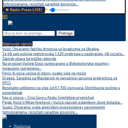
tehnologijama, rezultati saradnje govoriće...
▶️ Radio Press LIVE!
🔊
Pretraga
Najnovije vijesti:
Vučić: Otvaramo fabriku dronova sa Izraelcima za Ukrajinu
Za 48 sati policija registrovala 1.320 prekršaja u saobraćaju, 48 vozača...
Žabljak obara turističke rekorde
Na proslavi Vučjeg Dola razgovarano o Bokokotorskoj eparhiji i
mogućem razrješenju...
Perić: Ili nova većina ili izbori, ovako više ne može
Dragaš: Saradnja sa Masdarom je najvažnija razvojna prekretnica za
EPCG
Besplatni udžbenici za više od 67.700 osnovaca: Distribucija počinje u
ponedjeljak
Kao iz snova – Crna Gora u finalu Svjetskog prvenstva!
Pejak: Hoće li Milan Knežević i Vučića nazvati izdajnikom zbog dolaska...
Spajić: Otvaramo vrata američkim investicijama i savremenim
tehnologijama, rezultati saradnje govoriće...
Naslovna