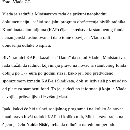
Foto: Vlada CG
Vlada je zadužila Ministarstvo rada da prikupi neophodnu
dokumentaciju i sačini socijalni program obeštećenja bivših radnika
Kombinata aluminijuma (KAP) čija su sredstva iz stambenog fonda
nenamjenski rashodovana i da o tome obavijesti Vladu radi
donošenja odluke o isplati.
Bivši radnici KAP-a kazali su “Danu” da su od Vlade i Ministarstva
rada tražili da radnici koji imaju pravo na novac iz stambenog fonda
dobiju po 177 eura po godini staža, kako je i bilo predviđeno
sporazumom između KAP-a i Sindikata, dok su izdvajali po tri odsto
od plate za stambeni fond. To je, sudeći po informaciji koju je Vlada
usvojila, prihvatljivo i izvršnoj vlasti.
Ipak, kakvi će biti uslovi socijalnog programa i na koliko će novca
imati pravo bivši radnici KAP-a i koliko njih, Ministarstvo rada, na
čijem je čelu
Naida Nišić
, treba da odluči u narednom periodu.