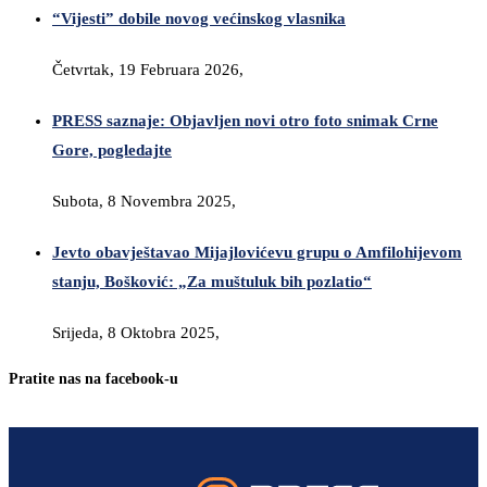
“Vijesti” dobile novog većinskog vlasnika
Četvrtak, 19 Februara 2026,
PRESS saznaje: Objavljen novi otro foto snimak Crne
Gore, pogledajte
Subota, 8 Novembra 2025,
Jevto obavještavao Mijajlovićevu grupu o Amfilohijevom
stanju, Bošković: „Za muštuluk bih pozlatio“
Srijeda, 8 Oktobra 2025,
Pratite nas na facebook-u