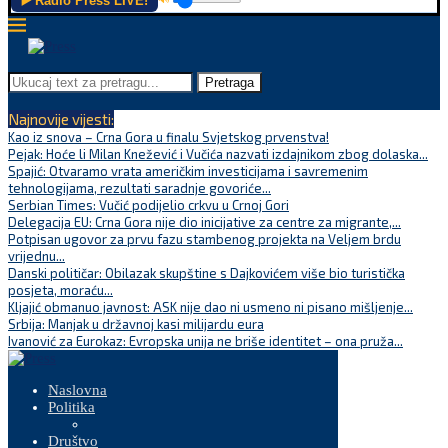
▶️ Radio Press LIVE!
Pretraga
Najnovije vijesti:
Kao iz snova – Crna Gora u finalu Svjetskog prvenstva!
Pejak: Hoće li Milan Knežević i Vučića nazvati izdajnikom zbog dolaska...
Spajić: Otvaramo vrata američkim investicijama i savremenim
tehnologijama, rezultati saradnje govoriće...
Serbian Times: Vučić podijelio crkvu u Crnoj Gori
Delegacija EU: Crna Gora nije dio inicijative za centre za migrante,...
Potpisan ugovor za prvu fazu stambenog projekta na Veljem brdu
vrijednu...
Danski političar: Obilazak skupštine s Dajkovićem više bio turistička
posjeta, moraću...
Kljajić obmanuo javnost: ASK nije dao ni usmeno ni pisano mišljenje...
Srbija: Manjak u državnoj kasi milijardu eura
Ivanović za Eurokaz: Evropska unija ne briše identitet – ona pruža...
Naslovna
Politika
Društvo