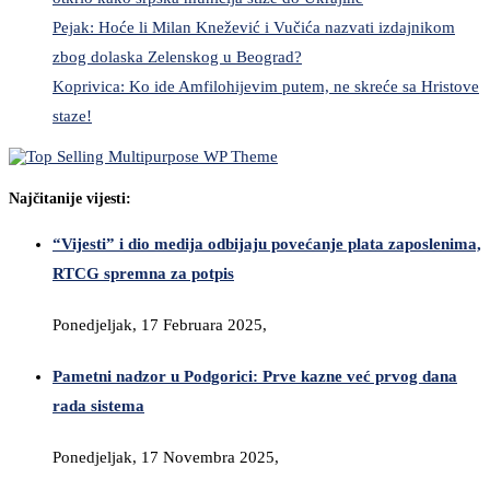
Pejak: Hoće li Milan Knežević i Vučića nazvati izdajnikom
zbog dolaska Zelenskog u Beograd?
Koprivica: Ko ide Amfilohijevim putem, ne skreće sa Hristove
staze!
Najčitanije vijesti:
“Vijesti” i dio medija odbijaju povećanje plata zaposlenima,
RTCG spremna za potpis
Ponedjeljak, 17 Februara 2025,
Pametni nadzor u Podgorici: Prve kazne već prvog dana
rada sistema
Ponedjeljak, 17 Novembra 2025,