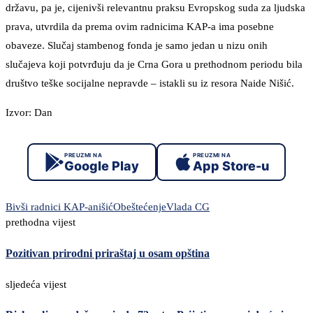
državu, pa je, cijenivši relevantnu praksu Evropskog suda za ljudska
prava, utvrdila da prema ovim radnicima KAP-a ima posebne
obaveze. Slučaj stambenog fonda je samo jedan u nizu onih
slučajeva koji potvrđuju da je Crna Gora u prethodnom periodu bila
društvo teške socijalne nepravde – istakli su iz resora Naide Nišić.
Izvor: Dan
PREUZMI NA
PREUZMI NA
Google Play
App Store-u
Bivši radnici KAP-a
nišić
Obeštećenje
Vlada CG
prethodna vijest
Pozitivan prirodni priraštaj u osam opština
sljedeća vijest