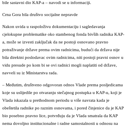
bile sastavni dio KAP-a – navodi se u informaciji.
Crna Gora bila društvo socijalne nepravde
Nakon uvida u raspoloživu dokumentaciju i sagledavanja
cjelokupne problematike oko stambenog fonda bivših radnika KAP-
a, može se izvesti zaključak da ne postoji osnovano pravno
potraživanje države prema ovim radnicima, budući da država nije
bila direktni poslodavac ovim radnicima, niti postoji pravni osnov u
vidu presude po kom bi se ovi radnici mogli naplatiti od države,
navveli su iz Ministarstva rada.
– Međutim, društveno odgovoran odnos Vlade prema posljedicama
koje su uslijedile po otvaranju stečajnog postupka u KAP-u, koji je
Vlada iskazala u prethodnom periodu u više navrata kada je
obeštetila radnike po raznim osnovama, i pored činjenice da je KAP
bio posebno pravno lice, potvrđuju da je Vlada smatrala da KAP
nema dovoljno institucionalne i radne samostalnosti u odnosu na