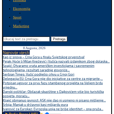
Hronika
Ekonomija
Sport
Marketing
Pretraga
8 Augusta, 2026
Najnovije vijesti:
Kao iz snova – Crna Gora u finalu Svjetskog prvenstva!
Pejak: Hoće li Milan Knežević i Vučića nazvati izdajnikom zbog dolaska...
Spajić: Otvaramo vrata američkim investicijama i savremenim
tehnologijama, rezultati saradnje govoriće...
Serbian Times: Vučić podijelio crkvu u Crnoj Gori
Delegacija EU: Crna Gora nije dio inicijative za centre za migrante,...
Potpisan ugovor za prvu fazu stambenog projekta na Veljem brdu
vrijednu...
Danski političar: Obilazak skupštine s Dajkovićem više bio turistička
posjeta, moraću...
Kljajić obmanuo javnost: ASK nije dao ni usmeno ni pisano mišljenje...
Srbija: Manjak u državnoj kasi milijardu eura
Ivanović za Eurokaz: Evropska unija ne briše identitet – ona pruža...
🔊