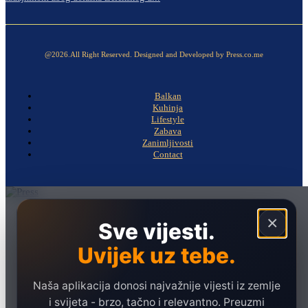
@2026.All Right Reserved. Designed and Developed by Press.co.me
Balkan
Kuhinja
Lifestyle
Zabava
Zanimljivosti
Contact
Naslovna
×
Sve vijesti.
Politika
Uvijek uz tebe.
Društvo
Hronika
Naša aplikacija donosi najvažnije vijesti iz zemlje
Ekonomija
i svijeta - brzo, tačno i relevantno. Preuzmi