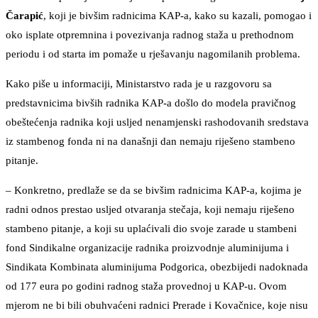
Čarapić
, koji je bivšim radnicima KAP-a, kako su kazali, pomogao i
oko isplate otpremnina i povezivanja radnog staža u prethodnom
periodu i od starta im pomaže u rješavanju nagomilanih problema.
Kako piše u informaciji, Ministarstvo rada je u razgovoru sa
predstavnicima bivših radnika KAP-a došlo do modela pravičnog
obeštećenja radnika koji usljed nenamjenski rashodovanih sredstava
iz stambenog fonda ni na današnji dan nemaju riješeno stambeno
pitanje.
– Konkretno, predlaže se da se bivšim radnicima KAP-a, kojima je
radni odnos prestao usljed otvaranja stečaja, koji nemaju riješeno
stambeno pitanje, a koji su uplaćivali dio svoje zarade u stambeni
fond Sindikalne organizacije radnika proizvodnje aluminijuma i
Sindikata Kombinata aluminijuma Podgorica, obezbijedi nadoknada
od 177 eura po godini radnog staža provednoj u KAP-u. Ovom
mjerom ne bi bili obuhvaćeni radnici Prerade i Kovačnice, koje nisu