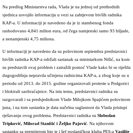
Na predlog Ministarstva rada, Vlada je na jednoj od prethodnih
sjednica usvojilo informaciju u vezi sa zahtjevom bivših radnika
KAP-a. U informaciji je navedeno da je iz stambenog fonda
rashodovano 4,841 milion eura, od čega namjenski samo 93 hiljade,
a nenamjenski 4,75 miliona.
U informaciji je navedeno da su polovinom septembra predstavnici
bivših radnika KAP-a održali sastanak sa ministarkom Nišić, na kom
su predstavili ovaj problem i zatražili pomoć Vlade kako bi se riješila
dugogodišnja nepravda učinjena radnicima KAP-a, a zbog koje su u
periodu od 2013. do 2015. godine organizovali proteste u Podgorici
i blokirali saobraćajnice. Na istu temu, predstavnici radnika su
razgovarali i sa predsjednikom Vlade Milojkom Spajićem polovinom
juna, i na tom sastanku je data načelna saglasnost da Vlada pristupi
rješavanju ovog problema. Predstavnici radnika su
Slobodan
Tripković, Milorad Stanišić i Željko Pajović
. Na njihovom
sastanku sa premijerom bio je i šef poslaničkog kluba PES-a
Vasilije