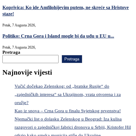
Koprivica: Ko ide Amfilohijevim putem, ne skreće sa Hristove
staze!
Petak, 7 Augusta 2026,
Politiko: Crna Gora i Island mogle bi da uđu u EU u...
Petak, 7 Augusta 2026,
Pretraga
Pretraga
Najnovije vijesti
Vučić dočekao Zelenskog: od „bratske Rusije“ do
„zajedničkih interesa“ sa Ukrajinom, vrata otvorena i za
oružje?
Kao iz snova – Crna Gora u finalu Svjetskog prvenstva!
Njemački list o dolasku Zelenskog u Beograd: Iza kulisa
razgovori o zajedničkoj fabrici dronova u Srbiji, Kristofer Hil
otkrio kako srpska municija stiže do Ukrajine