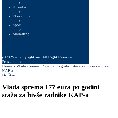
Hronika
Ekonomija
Sport
Marketing
8 Augusta, 2026
@2025 - Copyright and All Right Reserved
Press.co.me
Home
»
Vlada sprema 177 eura po godini staža za bivše radnike
KAP-a
Društvo
Vlada sprema 177 eura po godini
staža za bivše radnike KAP-a