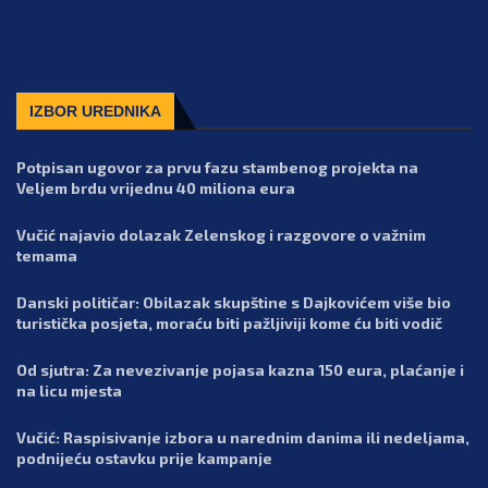
IZBOR UREDNIKA
Potpisan ugovor za prvu fazu stambenog projekta na
Veljem brdu vrijednu 40 miliona eura
Vučić najavio dolazak Zelenskog i razgovore o važnim
temama
Danski političar: Obilazak skupštine s Dajkovićem više bio
turistička posjeta, moraću biti pažljiviji kome ću biti vodič
Od sjutra: Za nevezivanje pojasa kazna 150 eura, plaćanje i
na licu mjesta
Vučić: Raspisivanje izbora u narednim danima ili nedeljama,
podnijeću ostavku prije kampanje