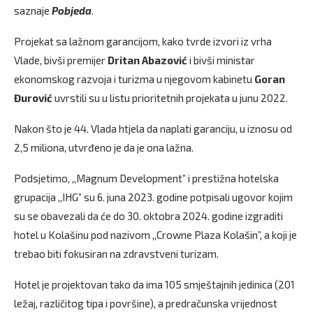
saznaje
Pobjeda
.
Projekat sa lažnom garancijom, kako tvrde izvori iz vrha
Vlade, bivši premijer
Dritan Abazović
i bivši ministar
ekonomskog razvoja i turizma u njegovom kabinetu
Goran
Đurović
uvrstili su u listu prioritetnih projekata u junu 2022.
Nakon što je 44. Vlada htjela da naplati garanciju, u iznosu od
2,5 miliona, utvrđeno je da je ona lažna.
Podsjetimo, ,,Magnum Development” i prestižna hotelska
grupacija ,,IHG” su 6. juna 2023. godine potpisali ugovor kojim
su se obavezali da će do 30. oktobra 2024. godine izgraditi
hotel u Kolašinu pod nazivom ,,Crowne Plaza Kolašin”, a koji je
trebao biti fokusiran na zdravstveni turizam.
Hotel je projektovan tako da ima 105 smještajnih jedinica (201
ležaj, različitog tipa i površine), a predračunska vrijednost