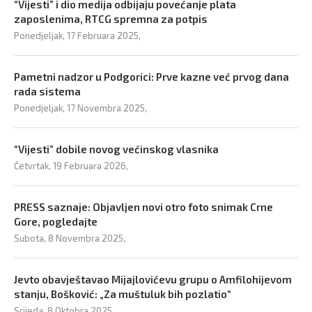
“Vijesti” i dio medija odbijaju povećanje plata
zaposlenima, RTCG spremna za potpis
Ponedjeljak, 17 Februara 2025,
Pametni nadzor u Podgorici: Prve kazne već prvog dana
rada sistema
Ponedjeljak, 17 Novembra 2025,
“Vijesti” dobile novog većinskog vlasnika
Četvrtak, 19 Februara 2026,
PRESS saznaje: Objavljen novi otro foto snimak Crne
Gore, pogledajte
Subota, 8 Novembra 2025,
Jevto obavještavao Mijajlovićevu grupu o Amfilohijevom
stanju, Bošković: „Za muštuluk bih pozlatio“
Srijeda, 8 Oktobra 2025,