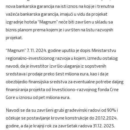
nova bankarska garancija na isti iznos na koji je i trenutna
važeća bankarska garancija, imajući u vidu da projekat
izgradnje hotela “Magnum” neće biti završen u skladu sa
biznis planom prema kojem je i uvršten na listu razvojnih
projekat.
“Magnum” 7. 11. 2024. godine uputilo je dopis Ministarstvu
regionalno-investicionog razvoja u kojem, između ostalog
navodi, da je investitor izvršio ulaganja iz sopstvenih
sredstava i prodaje preko šest miliona eura, kao i da je
obezbijedio finansijska sredstva za eventualne potrebe daljeg
finansiranja projekta od Investiciono-razvojnog fonda Crne
Gore u iznosu od pet miliona eura.
Navodi se da su završeni grubi građevinski radovi od 90% i
očekuje se postavljanje krovne konstrukcije do 20.12.2024.
godine, a da je krajnji rok za završetak radova 31.12. 2025.