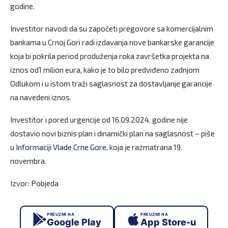
godine.
Investitor navodi da su započeti pregovore sa komercijalnim
bankama u Crnoj Gori radi izdavanja nove bankarske garancije
koja bi pokrila period produženja roka završetka projekta na
iznos od1 milion eura, kako je to bilo predviđeno zadnjom
Odlukom i u istom traži saglasnost za dostavljanje garancije
na navedeni iznos.
Investitor i pored urgencije od 16.09.2024. godine nije
dostavio novi biznis plan i dinamički plan na saglasnost – piše
u
Informaciji Vlade Crne Gore
, koja je razmatrana 19.
novembra.
Izvor: Pobjeda
PREUZMI NA
PREUZMI NA
Google Play
App Store-u