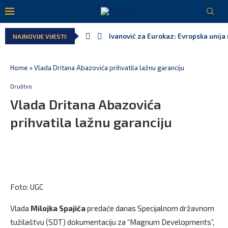
Ivanović za Eurokaz: Evropska unija n
NAJNOVIJE VIJESTI:
Spajić: Snažno podržavamo domaće fe
MPNI do kraja jula realizovalo gotov
U prethodnih pet godina: Vučić tri pu
MCP odgovorila Vučiću: Nedopustivo p
Andrić: Crnoj Gori nije bilo mjesto na
Home
»
Vlada Dritana Abazovića prihvatila lažnu garanciju
Društvo
Vlada Dritana Abazovića
prihvatila lažnu garanciju
Foto: UGC
Vlada
Milojka Spajića
predaće danas Specijalnom državnom
tužilaštvu (SDT) dokumentaciju za “Magnum Developments”,