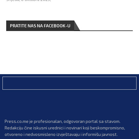
PRATITE NAS NA FACEBOOK-U
Press.co.me je profesionalan, odgovoran portal sa stavom.
Redakciju čine iskusni urednici i novinari koji beskompromisno,
otvoreno i nedvosmisleno izvještavaju i informišu javnost.