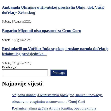
Ambasada Ukrajine u Hrvatskoj proslavlja Oluju, dok Vučić
dočekuje Zelenskog
Subota, 8 Augusta 2026,
Bugarin: Migranti nisu opasnost za Crnu Goru
Subota, 8 Augusta 2026,
Rusi udarili po Vučiću: Juda srpskog i ruskog naroda dočekuje
izdahnulog predsjednika...
Subota, 8 Augusta 2026,
Pretraga
Pretraga
Najnovije vijesti
Vrijedna donacija Ministarstva prosvjete, nauke i inovacija
obrazovno-vaspitnim ustanovama u Crnoj Gori
Poslanica jajima gađala Aljbina Kurtija, opet prekinuta