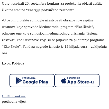
Gore, raspisali 20. septembra konkurs za projekat iz oblasti zaštite
životne sredine “Energija podvučeno zelenom”.
-U ovom projektu su mogle učestvovati obrazovno-vaspitne
ustanove koje sprovode Međunarodni program “Eko-škole”,
odnosno one koje su nosioci međunarodnog priznanja “Zelena
zastava”, kao i ustanove koje su se prijavile za pilotiranje programa
“Eko-škole”. Fond za nagrade iznosio je 15 hiljada eura – zaključuju
oni.
Izvor: Pobjeda
PREUZMI NA
PREUZMI NA
Google Play
App Store-u
CEDIS
Konkurs
prethodna vijest