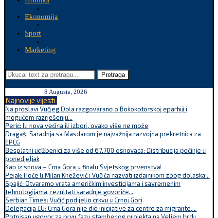
Hronika
Ekonomija
Sport
Marketing
Pretraga
8 Augusta, 2026
Najnovije vijesti:
Na proslavi Vučjeg Dola razgovarano o Bokokotorskoj eparhiji i
mogućem razrješenju...
Perić: Ili nova većina ili izbori, ovako više ne može
Dragaš: Saradnja sa Masdarom je najvažnija razvojna prekretnica za
EPCG
Besplatni udžbenici za više od 67.700 osnovaca: Distribucija počinje u
ponedjeljak
Kao iz snova – Crna Gora u finalu Svjetskog prvenstva!
Pejak: Hoće li Milan Knežević i Vučića nazvati izdajnikom zbog dolaska...
Spajić: Otvaramo vrata američkim investicijama i savremenim
tehnologijama, rezultati saradnje govoriće...
Serbian Times: Vučić podijelio crkvu u Crnoj Gori
Delegacija EU: Crna Gora nije dio inicijative za centre za migrante,...
Potpisan ugovor za prvu fazu stambenog projekta na Veljem brdu