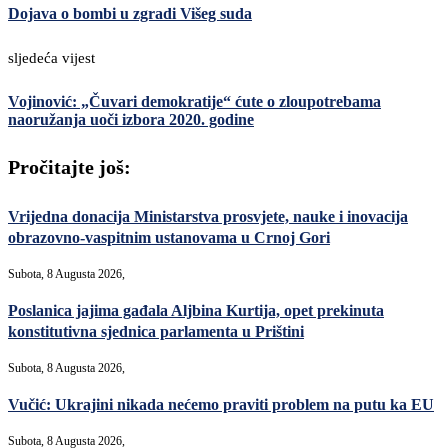
Dojava o bombi u zgradi Višeg suda
sljedeća vijest
Vojinović: „Čuvari demokratije“ ćute o zloupotrebama
naoružanja uoči izbora 2020. godine
Pročitajte još:
Vrijedna donacija Ministarstva prosvjete, nauke i inovacija
obrazovno-vaspitnim ustanovama u Crnoj Gori
Subota, 8 Augusta 2026,
Poslanica jajima gađala Aljbina Kurtija, opet prekinuta
konstitutivna sjednica parlamenta u Prištini
Subota, 8 Augusta 2026,
Vučić: Ukrajini nikada nećemo praviti problem na putu ka EU
Subota, 8 Augusta 2026,