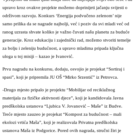
upravo kroz ovakve projekte možemo doprinijeti jačanju svijesti o
održivom razvoju. Konkurs ‘Energija podvučeno zelenom’ nije
samo prilika da se nagrade najbolji, već i poziv da svi mladi već od
ranog uzrasta shvate koliko je važno čuvati našu planetu za buduće
generacije. Kroz edukaciju i zajednički rad, možemo stvoriti temelje
za bolju i zeleniju budućnost, a upravo mladima pripada ključna
uloga u toj misiji – kazao je Ivanović.
Prvu nagradu na konkursu, dodaju, osvojio je projekat “Sortiraj i
spasi”, koji je pripremila JU OŠ “Mirko Srzentić” iz Petrovca.
-Drugo mjesto pripalo je projektu “Mobilijar od reciklažnog
materijala za fizičke aktivnosti djece”, koji je kandidovala Javna
predškolska ustanova “Ljubica V. Jovanović – Maše” iz Budve.
Treće mjesto zauzeo je projekat “Kompost za budućnost – mali
ekolozi vrtića Maša”, koji je realizovala Privatna predškolska
ustanova Maša iz Podgorice. Pored ovih nagrada, stručni žiri je