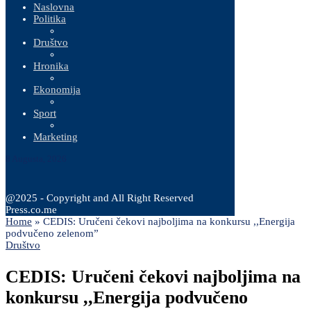
Naslovna
Politika
Društvo
Hronika
Ekonomija
Sport
Marketing
8 Augusta, 2026
@2025 - Copyright and All Right Reserved
Press.co.me
Home
»
CEDIS: Uručeni čekovi najboljima na konkursu ,,Energija
podvučeno zelenom”
Društvo
CEDIS: Uručeni čekovi najboljima na
konkursu ,,Energija podvučeno