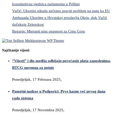
konstitutivna sjednica parlamenta u Prištini
Vučić: Ukrajini nikada nećemo praviti problem na putu ka EU
Ambasada Ukrajine u Hrvatskoj proslavlja Oluju, dok Vučić
dočekuje Zelenskog
Bugarin: Migranti nisu opasnost za Crnu Goru
Najčitanije vijesti:
“Vijesti” i dio medija odbijaju povećanje plata zaposlenima,
RTCG spremna za potpis
Ponedjeljak, 17 Februara 2025,
Pametni nadzor u Podgorici: Prve kazne već prvog dana
rada sistema
Ponedjeljak, 17 Novembra 2025,