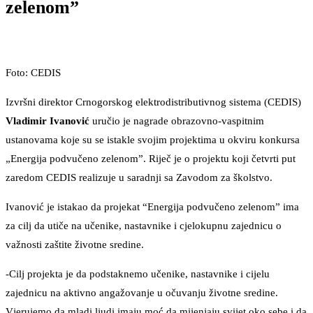
zelenom”
Foto: CEDIS
Izvršni direktor Crnogorskog elektrodistributivnog sistema (CEDIS)
Vladimir Ivanović
uručio je nagrade obrazovno-vaspitnim
ustanovama koje su se istakle svojim projektima u okviru konkursa
„Energija podvučeno zelenom”. Riječ je o projektu koji četvrti put
zaredom CEDIS realizuje u saradnji sa Zavodom za školstvo.
Ivanović je istakao da projekat “Energija podvučeno zelenom” ima
za cilj da utiče na učenike, nastavnike i cjelokupnu zajednicu o
važnosti zaštite životne sredine.
-Cilj projekta je da podstaknemo učenike, nastavnike i cijelu
zajednicu na aktivno angažovanje u očuvanju životne sredine.
Vjerujemo da mladi ljudi imaju moć da mijenjaju svijet oko sebe i da