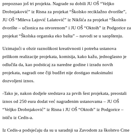
prepoznao još tri projekta. Nagrade su dobili JU OŠ “Veljko
Drobnjaković” iz Risna za projekat “Školsko reciklažno dvorište”,
JU OŠ “Mileva Lajović Lalatović” iz Nikšića za projekat “Školsko
dvorište – učionica na otvorenom” i JU OŠ “Oktoih” iz Podgorice za
projekat “Školska organska eko bašta” – navodi se u saopštenju.
Uzimajući u obzir raznolikost kreativnosti i potreba ustanova
prilikom realizacije projekata, komisija, kako kažu, jednoglasno je
odlučila da, kao podsticaj za naredne godine i izradu novih
projekata, nagradi one čiji budžet nije dostigao maksimalni
dozvoljeni iznos.
-Tako je, nakon dodjele sredstava za prvih šest projekata, preostali
iznos od 250 eura dodat već nagrađenim ustanovama – JU OŠ
“Veljko Drobnjaković” iz Risna i JU OŠ “Oktoih” iz Podgorice –
ističu iz Cedis-a.
Iz Cedis-a podsjećaju da su u saradnji sa Zavodom za školstvo Crne