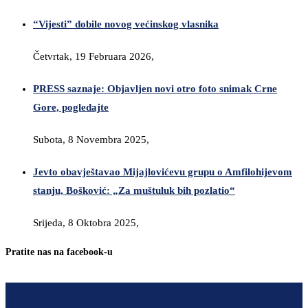
“Vijesti” dobile novog većinskog vlasnika
Četvrtak, 19 Februara 2026,
PRESS saznaje: Objavljen novi otro foto snimak Crne
Gore, pogledajte
Subota, 8 Novembra 2025,
Jevto obavještavao Mijajlovićevu grupu o Amfilohijevom
stanju, Bošković: „Za muštuluk bih pozlatio“
Srijeda, 8 Oktobra 2025,
Pratite nas na facebook-u