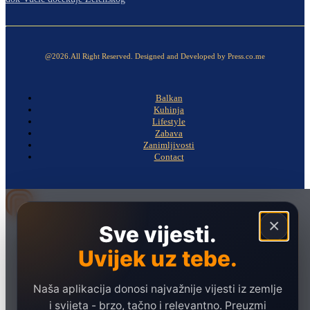
@2026.All Right Reserved. Designed and Developed by Press.co.me
Balkan
Kuhinja
Lifestyle
Zabava
Zanimljivosti
Contact
×
Sve vijesti.
Naslovna
Politika
Uvijek uz tebe.
Društvo
Naša aplikacija donosi najvažnije vijesti iz zemlje
Hronika
i svijeta - brzo, tačno i relevantno. Preuzmi