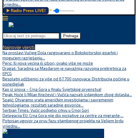
vrijednu...
▶️ Radio Press LIVE!
🔊
Pretraga
Najnovije vijesti:
Na proslavi Vučjeg Dola razgovarano o Bokokotorskoj eparhiji i
mogućem razrješenju...
Perić: Ili nova većina ili izbori, ovako više ne može
Dragaš: Saradnja sa Masdarom je najvažnija razvojna prekretnica za
EPCG
Besplatni udžbenici za više od 67.700 osnovaca: Distribucija počinje u
ponedjeljak
Kao iz snova – Crna Gora u finalu Svjetskog prvenstva!
Pejak: Hoće li Milan Knežević i Vučića nazvati izdajnikom zbog dolaska...
Spajić: Otvaramo vrata američkim investicijama i savremenim
tehnologijama, rezultati saradnje govoriće...
Serbian Times: Vučić podijelio crkvu u Crnoj Gori
Delegacija EU: Crna Gora nije dio inicijative za centre za migrante,...
Potpisan ugovor za prvu fazu stambenog projekta na Veljem brdu
vrijednu...