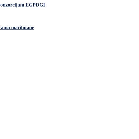
io konzorcijum EGPDGI
grama marihuane