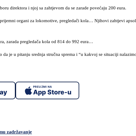
boru direktora i njoj sa zahtjevom da se zarade povećaju 200 eura.
-prijemni organi za lokomotive, pregledači kola… Njihovi zahtjevi apso
ura, zarada pregledača kola od 814 do 992 eura…
o da je u pitanju srednja stručna sprema i “u kakvoj se situaciji nalazim
PREUZMI NA
lay
App Store-u
 mu zadržavanje