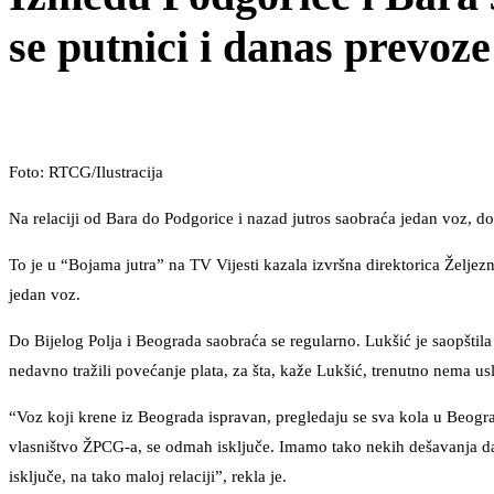
se putnici i danas prevo
Foto: RTCG/Ilustracija
Na relaciji od Bara do Podgorice i nazad jutros saobraća jedan voz, 
To je u “Bojama jutra” na TV Vijesti kazala izvršna direktorica Želje
jedan voz.
Do Bijelog Polja i Beograda saobraća se regularno. Lukšić je saopštil
nedavno tražili povećanje plata, za šta, kaže Lukšić, trenutno nema us
“Voz koji krene iz Beograda ispravan, pregledaju se sva kola u Beogra
vlasništvo ŽPCG-a, se odmah isključe. Imamo tako nekih dešavanja da
isključe, na tako maloj relaciji”, rekla je.