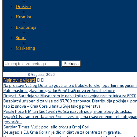
Društvo
Hronika
Ekonomija
Sport
Marketing
Pretraga
8 Augusta, 2026
Najnovije vijesti:
Na proslavi Vučjeg Dola razgovarano o Bokokotorskoj eparhiji i mogućem r
Pale maske u glavnom gradu: Perić traži novu većinu ili izbore
Dragaš: Saradnja sa Masdarom je najvažnija razvojna prekretnica za EPCG
Besplatni udžbenici za više od 67.700 osnovaca: Distribucija počinje u po
Kao iz snova – Crna Gora u finalu Svjetskog prvenstva!
Pejak: Hoće li Milan Knežević i Vučića nazvati izdajnikom zbog dolaska...
Spajić: Otvaramo vrata američkim investicijama i savremenim tehnologijam
govoriće...
Serbian Times: Vučić podijelio crkvu u Crnoj Gori
Delegacija EU: Crna Gora nije dio inicijative za centre za migrante,...