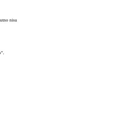
lutno nisu
o”.