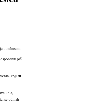
lja autobusom.
 osposobiti još
lenih, koji su
sva kola,
rici se odmah