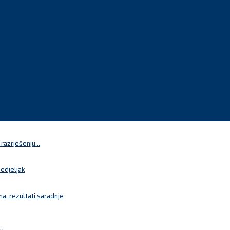
azrješenju...
nedjeljak
a, rezultati saradnje