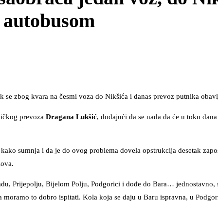
ze autobusom
dok se zbog kvara na česmi voza do Nikšića i danas prevoz putnika obav
zničkog prevoza
Dragana Lukšić
, dodajući da se nada da će u toku dana
a kako sumnja i da je do ovog problema dovela opstrukcija desetak zapos
lova.
du, Prijepolju, Bijelom Polju, Podgorici i dođe do Bara… jednostavno, 
 moramo to dobro ispitati. Kola koja se daju u Baru ispravna, u Podgo