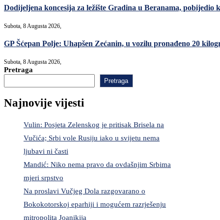
Dodijeljena koncesija za ležište Gradina u Beranama, pobijed
Subota, 8 Augusta 2026,
GP Šćepan Polje: Uhapšen Zećanin, u vozilu pronađeno 20 kilo
Subota, 8 Augusta 2026,
Pretraga
Pretraga
Najnovije vijesti
Vulin: Posjeta Zelenskog je pritisak Brisela na
Vučića; Srbi vole Rusiju iako u svijetu nema
ljubavi ni časti
Mandić: Niko nema pravo da ovdašnjim Srbima
mjeri srpstvo
Na proslavi Vučjeg Dola razgovarano o
Bokokotorskoj eparhiji i mogućem razrješenju
mitropolita Joanikija