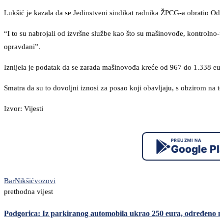
Lukšić je kazala da se Jedinstveni sindikat radnika ŽPCG-a obratio Od
“I to su nabrojali od izvršne službe kao što su mašinovođe, kontrolno
opravdani”.
Iznijela je podatak da se zarada mašinovođa kreće od 967 do 1.338 e
Smatra da su to dovoljni iznosi za posao koji obavljaju, s obzirom na t
Izvor: Vijesti
PREUZMI NA
Google P
Bar
Nikšić
vozovi
prethodna vijest
Podgorica: Iz parkiranog automobila ukrao 250 eura, određeno