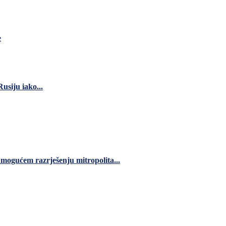
e
usiju iako...
 mogućem razrješenju mitropolita...