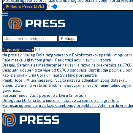
Potpisan ugovor za prvu fazu stambenog projekta na Veljem brdu vrijednu
▶️ Radio Press LIVE!
🔊
Pretraga
Najnovije vijesti:
Na proslavi Vučjeg Dola razgovarano o Bokokotorskoj eparhiji i mogućem r
Pale maske u glavnom gradu: Perić traži novu većinu ili izbore
Dragaš: Saradnja sa Masdarom je najvažnija razvojna prekretnica za EPCG
Besplatni udžbenici za više od 67.700 osnovaca: Distribucija počinje u pon
Kao iz snova – Crna Gora u finalu Svjetskog prvenstva!
Pejak: Hoće li Milan Knežević i Vučića nazvati izdajnikom zbog dolaska...
Spajić: Otvaramo vrata američkim investicijama i savremenim tehnologijam
govoriće...
Serbian Times: Vučić podijelio crkvu u Crnoj Gori
Delegacija EU: Crna Gora nije dio inicijative za centre za migrante,...
Potpisan ugovor za prvu fazu stambenog projekta na Veljem brdu vrijednu