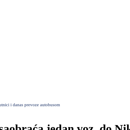
utnici i danas prevoze autobusom
saobraća jedan voz, do Ni