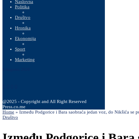
Naslovna
Politika
Društvo
Hronika
Ekonomija
Sport
Marketing
8 Augusta, 2026
@2025 - Copyright and All Right Reserved
Press.co.me
Home
»
Između Podgorice i Bara saobraća jedan voz, do Nikšića se p
Društvo
Između Podgorice i Bara 