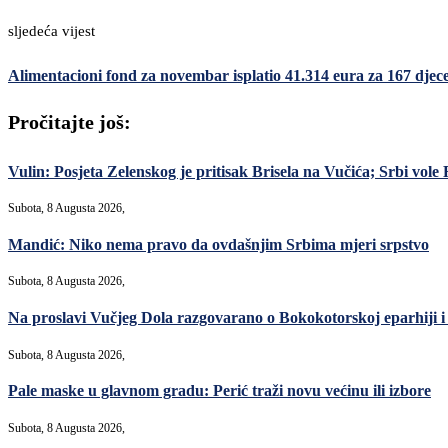
sljedeća vijest
Alimentacioni fond za novembar isplatio 41.314 eura za 167 djec
Pročitajte još:
Vulin: Posjeta Zelenskog je pritisak Brisela na Vučića; Srbi vole R
Subota, 8 Augusta 2026,
Mandić: Niko nema pravo da ovdašnjim Srbima mjeri srpstvo
Subota, 8 Augusta 2026,
Na proslavi Vučjeg Dola razgovarano o Bokokotorskoj eparhiji i
Subota, 8 Augusta 2026,
Pale maske u glavnom gradu: Perić traži novu većinu ili izbore
Subota, 8 Augusta 2026,