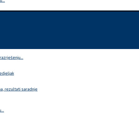
...
azrješenju...
edjeljak
a, rezultati saradnje
...