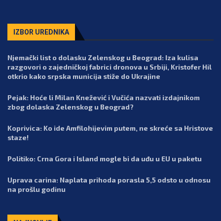
IZBOR UREDNIKA
Njemački list o dolasku Zelenskog u Beograd: Iza kulisa
razgovori o zajedničkoj fabrici dronova u Srbiji, Kristofer Hil
otkrio kako srpska municija stiže do Ukrajine
Pejak: Hoće li Milan Knežević i Vučića nazvati izdajnikom
zbog dolaska Zelenskog u Beograd?
Koprivica: Ko ide Amfilohijevim putem, ne skreće sa Hristove
staze!
Politiko: Crna Gora i Island mogle bi da uđu u EU u paketu
Uprava carina: Naplata prihoda porasla 5,5 odsto u odnosu
na prošlu godinu