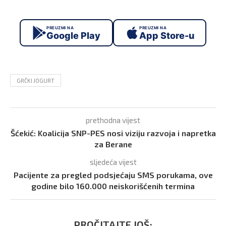
PREUZMI NA
PREUZMI NA
Google Play
App Store-u
GRČKI JOGURT
prethodna vijest
Šćekić: Koalicija SNP-PES nosi viziju razvoja i napretka
za Berane
sljedeća vijest
Pacijente za pregled podsjećaju SMS porukama, ove
godine bilo 160.000 neiskorišćenih termina
PROČITAJTE JOŠ: