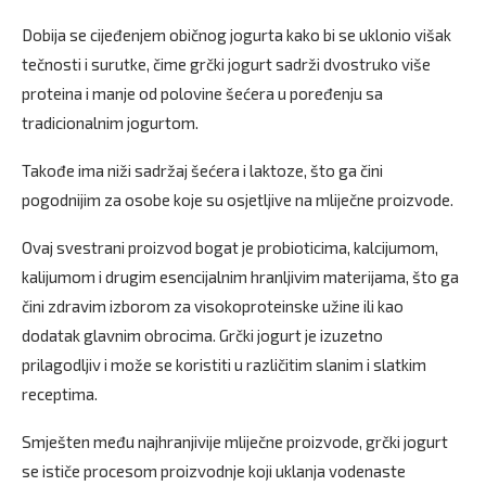
Dobija se cijeđenjem običnog jogurta kako bi se uklonio višak
tečnosti i surutke, čime grčki jogurt sadrži dvostruko više
proteina i manje od polovine šećera u poređenju sa
tradicionalnim jogurtom.
Takođe ima niži sadržaj šećera i laktoze, što ga čini
pogodnijim za osobe koje su osjetljive na mliječne proizvode.
Ovaj svestrani proizvod bogat je probioticima, kalcijumom,
kalijumom i drugim esencijalnim hranljivim materijama, što ga
čini zdravim izborom za visokoproteinske užine ili kao
dodatak glavnim obrocima. Grčki jogurt je izuzetno
prilagodljiv i može se koristiti u različitim slanim i slatkim
receptima.
Smješten među najhranjivije mliječne proizvode, grčki jogurt
se ističe procesom proizvodnje koji uklanja vodenaste