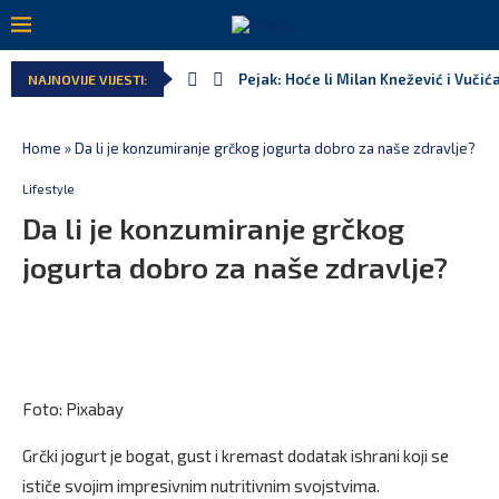
Pejak: Hoće li Milan Knežević i Vučić
NAJNOVIJE VIJESTI:
Home
»
Da li je konzumiranje grčkog jogurta dobro za naše zdravlje?
Lifestyle
Da li je konzumiranje grčkog
jogurta dobro za naše zdravlje?
Foto: Pixabay
Grčki jogurt je bogat, gust i kremast dodatak ishrani koji se
ističe svojim impresivnim nutritivnim svojstvima.