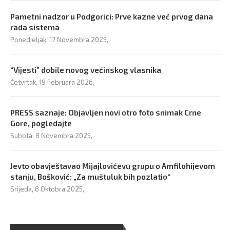
Pametni nadzor u Podgorici: Prve kazne već prvog dana
rada sistema
Ponedjeljak, 17 Novembra 2025,
“Vijesti” dobile novog većinskog vlasnika
Četvrtak, 19 Februara 2026,
PRESS saznaje: Objavljen novi otro foto snimak Crne
Gore, pogledajte
Subota, 8 Novembra 2025,
Jevto obavještavao Mijajlovićevu grupu o Amfilohijevom
stanju, Bošković: „Za muštuluk bih pozlatio“
Srijeda, 8 Oktobra 2025,