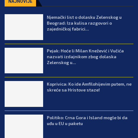
NAJNOVIJE
Njemački list o dolasku Zelenskog u
Beograd: Iza kulisa razgovori o
zajedničkoj fabrici...
Pejak: Hoće li Milan Knežević i Vučića
nazvati izdajnikom zbog dolaska
Zelenskog u...
Koprivica: Ko ide Amfilohijevim putem, ne
skreće sa Hristove staze!
Politiko: Crna Gora i Island mogle bi da
uđu u EU u paketu