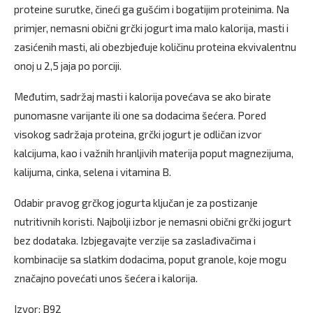
proteine surutke, čineći ga gušćim i bogatijim proteinima. Na
primjer, nemasni obični grčki jogurt ima malo kalorija, masti i
zasićenih masti, ali obezbjeđuje količinu proteina ekvivalentnu
onoj u 2,5 jaja po porciji.
Međutim, sadržaj masti i kalorija povećava se ako birate
punomasne varijante ili one sa dodacima šećera. Pored
visokog sadržaja proteina, grčki jogurt je odličan izvor
kalcijuma, kao i važnih hranljivih materija poput magnezijuma,
kalijuma, cinka, selena i vitamina B.
Odabir pravog grčkog jogurta ključan je za postizanje
nutritivnih koristi. Najbolji izbor je nemasni obični grčki jogurt
bez dodataka. Izbjegavajte verzije sa zaslađivačima i
kombinacije sa slatkim dodacima, poput granole, koje mogu
značajno povećati unos šećera i kalorija.
Izvor: B92