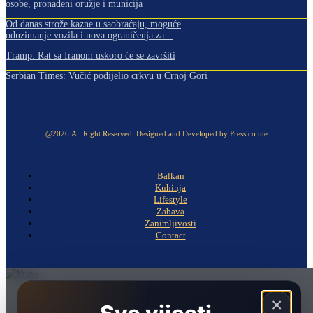
osobe, pronađeni oružje i municija
Od danas strože kazne u saobraćaju, moguće
oduzimanje vozila i nova ograničenja za...
Tramp: Rat sa Iranom uskoro će se završiti
Serbian Times: Vučić podijelio crkvu u Crnoj Gori
@2026.All Right Reserved. Designed and Developed by Press.co.me
Balkan
Kuhinja
Lifestyle
Zabava
Zanimljivosti
Contact
Naslovna
×
Politika