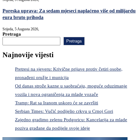
Poreska uprava: Za sedam mjeseci naplaćeno više od milijardu
eura bruto prihoda
Srijeda, 5 Augusta 2026,
Pretraga
Pretraga
Najnovije vijesti
Pretresi na sjeveru: Krivične prijave protiv četiri osobe,
pronađeni oružje i municija
Od danas strože kazne u saobraćaju, moguće oduzimanje
vozila i nova ograničenja za mlade vozače
Tramp: Rat sa Iranom uskoro će se završiti
Serbian Times: Vučić podijelio crkvu u Crnoj Gori
Zajedno gradimo zelenu Podgoricu: Kancelarija za mlade
poziva građane da podijele svoje ideje