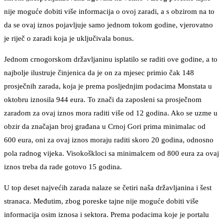
nije moguće dobiti više informacija o ovoj zaradi, a s obzirom na to
da se ovaj iznos pojavljuje samo jednom tokom godine, vjerovatno
je riječ o zaradi koja je uključivala bonus.
Jednom crnogorskom državljaninu isplatilo se raditi ove godine, a to
najbolje ilustruje činjenica da je on za mjesec primio čak 148
prosječnih zarada, koja je prema posljednjim podacima Monstata u
oktobru iznosila 944 eura. To znači da zaposleni sa prosječnom
zaradom za ovaj iznos mora raditi više od 12 godina. Ako se uzme u
obzir da značajan broj građana u Crnoj Gori prima minimalac od
600 eura, oni za ovaj iznos moraju raditi skoro 20 godina, odnosno
pola radnog vijeka. Visokoškloci sa minimalcem od 800 eura za ovaj
iznos treba da rade gotovo 15 godina.
U top deset najvećih zarada nalaze se četiri naša državljanina i šest
stranaca. Međutim, zbog poreske tajne nije moguće dobiti više
informacija osim iznosa i sektora. Prema podacima koje je portalu