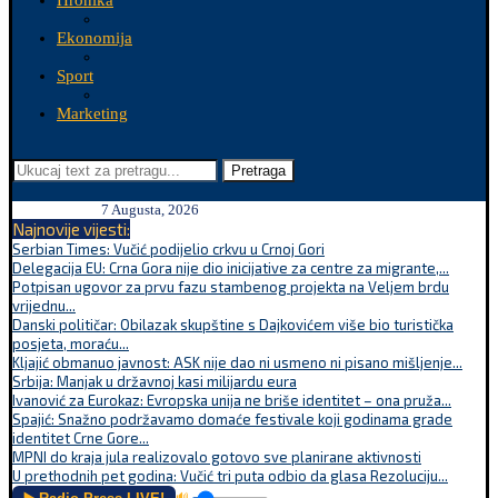
Hronika
Ekonomija
Sport
Marketing
Pretraga
7 Augusta, 2026
Najnovije vijesti:
Serbian Times: Vučić podijelio crkvu u Crnoj Gori
Delegacija EU: Crna Gora nije dio inicijative za centre za migrante,...
Potpisan ugovor za prvu fazu stambenog projekta na Veljem brdu
vrijednu...
Danski političar: Obilazak skupštine s Dajkovićem više bio turistička
posjeta, moraću...
Kljajić obmanuo javnost: ASK nije dao ni usmeno ni pisano mišljenje...
Srbija: Manjak u državnoj kasi milijardu eura
Ivanović za Eurokaz: Evropska unija ne briše identitet – ona pruža...
Spajić: Snažno podržavamo domaće festivale koji godinama grade
identitet Crne Gore...
MPNI do kraja jula realizovalo gotovo sve planirane aktivnosti
U prethodnih pet godina: Vučić tri puta odbio da glasa Rezoluciju...
🔊