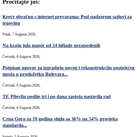
Pročitajte još:
Kreće obračun s internet prevarama: Pod nadzorom sajtovi za
trgovinu
Petak, 7 Augusta 2026,
Na kraju jula manje od 24 hiljade nezaposlenih
Četvrtak, 6 Augusta 2026,
Potpisan ugovor za izgradnju novog i rekonstrukciju postojećeg
mosta u produžetku Bulevara...
Četvrtak, 6 Augusta 2026,
TE Pljevlja poslije tri i po dana zastoja nastavila rad
Četvrtak, 6 Augusta 2026,
Crna Gora za 19 godina stigla sa 36% na 54% prosjeka
standarda...
Srijeda, 5 Augusta 2026,