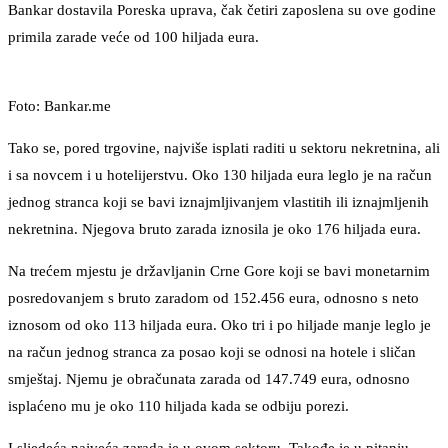
Bankar dostavila Poreska uprava, čak četiri zaposlena su ove godine
primila zarade veće od 100 hiljada eura.
Foto: Bankar.me
Tako se, pored trgovine, najviše isplati raditi u sektoru nekretnina, ali
i sa novcem i u hotelijerstvu. Oko 130 hiljada eura leglo je na račun
jednog stranca koji se bavi iznajmljivanjem vlastitih ili iznajmljenih
nekretnina. Njegova bruto zarada iznosila je oko 176 hiljada eura.
Na trećem mjestu je državljanin Crne Gore koji se bavi monetarnim
posredovanjem s bruto zaradom od 152.456 eura, odnosno s neto
iznosom od oko 113 hiljada eura. Oko tri i po hiljade manje leglo je
na račun jednog stranca za posao koji se odnosi na hotele i sličan
smještaj. Njemu je obračunata zarada od 147.749 eura, odnosno
isplaćeno mu je oko 110 hiljada kada se odbiju porezi.