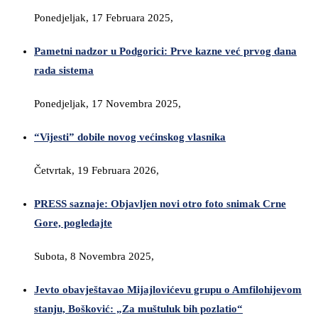
Ponedjeljak, 17 Februara 2025,
Pametni nadzor u Podgorici: Prve kazne već prvog dana
rada sistema
Ponedjeljak, 17 Novembra 2025,
“Vijesti” dobile novog većinskog vlasnika
Četvrtak, 19 Februara 2026,
PRESS saznaje: Objavljen novi otro foto snimak Crne
Gore, pogledajte
Subota, 8 Novembra 2025,
Jevto obavještavao Mijajlovićevu grupu o Amfilohijevom
stanju, Bošković: „Za muštuluk bih pozlatio“