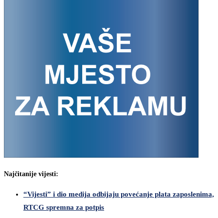
Najčitanije vijesti:
“Vijesti” i dio medija odbijaju povećanje plata zaposlenima,
RTCG spremna za potpis