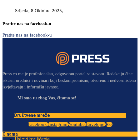
Srijeda, 8 Oktobra 2025,
Pratite nas na facebook-u
Pratite nas na facebook-u
Press.co.me je profesionalan, odgovoran portal sa stavom. Redakciju čine
iskusni urednici i novinari koji beskompromisno, otvoreno i nedvosmisleno
izvještavaju i informišu javnost.
Mi smo tu zbog Vas, čitamo se!
Društvene mreže
Facebook
Instagram
Youtube
Envelope
Rss
O nama
Uslovi korišćenja