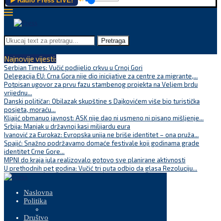
▶️ Radio Press LIVE!
Pretraga
Najnovije vijesti:
Serbian Times: Vučić podijelio crkvu u Crnoj Gori
Delegacija EU: Crna Gora nije dio inicijative za centre za migrante,...
Potpisan ugovor za prvu fazu stambenog projekta na Veljem brdu
vrijednu...
Danski političar: Obilazak skupštine s Dajkovićem više bio turistička
posjeta, moraću...
Kljajić obmanuo javnost: ASK nije dao ni usmeno ni pisano mišljenje...
Srbija: Manjak u državnoj kasi milijardu eura
Ivanović za Eurokaz: Evropska unija ne briše identitet – ona pruža...
Spajić: Snažno podržavamo domaće festivale koji godinama grade
identitet Crne Gore...
MPNI do kraja jula realizovalo gotovo sve planirane aktivnosti
U prethodnih pet godina: Vučić tri puta odbio da glasa Rezoluciju...
Naslovna
Politika
Društvo