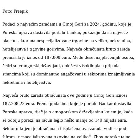
Foto: Freepik
Podaci o najvećim zaradama u Crnoj Gori za 2024. godinu, koje je
Poreska uprava dostavila portalu Bankar, pokazuju da su najveće
plate u sektorima nespecijalizovane trgovine na veliko, nekretnina,
hotelijerstva i trgovine gorivima. Najveća obračunata bruto zarada
premašila je iznos od 187.000 eura. Među deset najplaćenijih osoba,
četiri su crnogorski državljani, dok šest visokih plata pripada
strancima koji su dominantno angažovani u sektorima iznajmljivanja
nekretnina i hotelijerstva.
Najveća bruto zarada obračunata ove godine u Crnoj Gori iznosi
187.308,22 eura. Prema podacima koje je portalu Bankar dostavila
Poreska uprava, riječ je o crnogorskom državljaninu kojem je, kada
se odbiju porezi, na račun leglo nešto manje od 140 hiljada eura.
Sektor u kojem je obračunata i isplaćena ova zarada vodi se pod
šifrom „nespecijalizovana trgovina na veliko“. Zbog poreske tajne