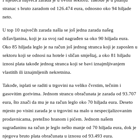
I sljedeća najveća zarada je u ovom sektoru. Takođe je u pitanju
stranac s bruto zaradom od 126.474 eura, odnosno oko 94 hiljade
neto.
U top 10 najvećih zarada našla se još jedna zarada našeg
državljanina, koji je za svoj rad nagrađen sa oko 90 hiljada eura.
Oko 85 hiljada leglo je na račun još jednog stranca koji je zaposlen u
sektoru koji se odnosi na hotele i sličan smještaj, a oko 81 hiljadu
iznosi plata takođe jednog stranca koji se bavi iznajmljivanjem
vlastitih ili iznajmljenih nekretnina.
Takođe, isplati se raditi u trgovini na veliko čvrstim, tečnim i
gasovitim gorivima. Jednom strancu obračunata je zarada od 93.707
eura, što znači da mu je na račun leglo oko 70 hiljada eura. Deseto
mjesto po visini zarada je u trgovini na malo u nespecijalizovanim
prodavnicama, pretežno hranom i pićem. Jednom našem
sugrađaninu na račun je leglo nešto manje od 70 hiljada eura, dok je
njegova bruto plata obračunata u iznosu od 93.493 eura.