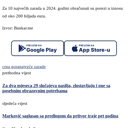
Za 10 najvećih zarada u 2024. godini obračunati su porezi u iznosu
od oko 200 hiljada eura.
Izvor: Bankar.me
PREUZMI NA
PREUZMI NA
Google Play
App Store-u
crna gora
najveće zarade
prethodna vijest
Za dva mjeseca 29 slučajeva nasilja, zlostavljaju i one sa
posebnim obrazovnim potrebama
sljedeća vijest
Marković saglasan sa predlogom da pritvor traje pet godina