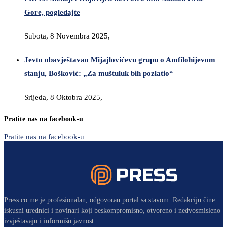
Gore, pogledajte
Subota, 8 Novembra 2025,
Jevto obavještavao Mijajlovićevu grupu o Amfilohijevom
stanju, Bošković: „Za muštuluk bih pozlatio“
Srijeda, 8 Oktobra 2025,
Pratite nas na facebook-u
Pratite nas na facebook-u
Press.co.me je profesionalan, odgovoran portal sa stavom. Redakciju čine
iskusni urednici i novinari koji beskompromisno, otvoreno i nedvosmisleno
izvještavaju i informišu javnost.