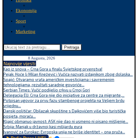
Hronika
Ekonomija
Sport
Marketing
Pretraga
8 Augusta, 2026
Najnovije vijesti:
Kao iz snova – Crna Gora u finalu Svjetskog prvenstva!
Pejak: Hoće li Milan Knežević i Vučića nazvati izdajnikom zbog dolaska...
Spajić: Otvaramo vrata američkim investicijama i savremenim
tehnologijama, rezultati saradnje govoriće...
Serbian Times: Vučić podijelio crkvu u Crnoj Gori
Delegacija EU: Crna Gora nije dio inicijative za centre za migrante,...
Potpisan ugovor za prvu fazu stambenog projekta na Veljem brdu
vrijednu...
Danski političar: Obilazak skupštine s Dajkovićem više bio turistička
posjeta, moraću...
Kljajić obmanuo javnost: ASK nije dao ni usmeno ni pisano mišljenje...
Srbija: Manjak u državnoj kasi milijardu eura
Ivanović za Eurokaz: Evropska unija ne briše identitet – ona pruža...
🔊