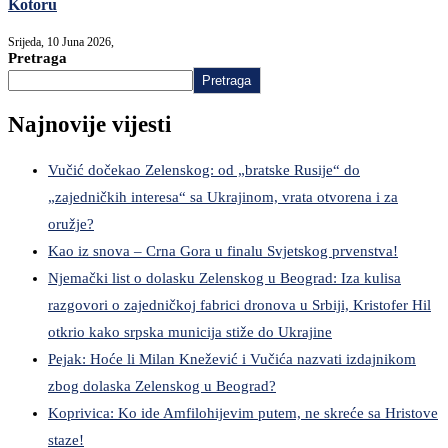
Kotoru
Srijeda, 10 Juna 2026,
Pretraga
Pretraga
Najnovije vijesti
Vučić dočekao Zelenskog: od „bratske Rusije“ do
„zajedničkih interesa“ sa Ukrajinom, vrata otvorena i za
oružje?
Kao iz snova – Crna Gora u finalu Svjetskog prvenstva!
Njemački list o dolasku Zelenskog u Beograd: Iza kulisa
razgovori o zajedničkoj fabrici dronova u Srbiji, Kristofer Hil
otkrio kako srpska municija stiže do Ukrajine
Pejak: Hoće li Milan Knežević i Vučića nazvati izdajnikom
zbog dolaska Zelenskog u Beograd?
Koprivica: Ko ide Amfilohijevim putem, ne skreće sa Hristove
staze!