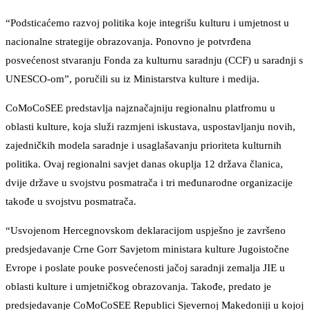
“Podsticaćemo razvoj politika koje integrišu kulturu i umjetnost u
nacionalne strategije obrazovanja. Ponovno je potvrđena
posvećenost stvaranju Fonda za kulturnu saradnju (CCF) u saradnji s
UNESCO-om”, poručili su iz Ministarstva kulture i medija.
CoMoCoSEE predstavlja najznačajniju regionalnu platfromu u
oblasti kulture, koja služi razmjeni iskustava, uspostavljanju novih,
zajedničkih modela saradnje i usaglašavanju prioriteta kulturnih
politika. Ovaj regionalni savjet danas okuplja 12 država članica,
dvije države u svojstvu posmatrača i tri međunarodne organizacije
takođe u svojstvu posmatrača.
“Usvojenom Hercegnovskom deklaracijom uspješno je završeno
predsjedavanje Crne Gorr Savjetom ministara kulture Jugoistočne
Evrope i poslate pouke posvećenosti jačoj saradnji zemalja JIE u
oblasti kulture i umjetničkog obrazovanja. Takođe, predato je
predsjedavanje CoMoCoSEE Republici Sjevernoj Makedoniji u kojoj