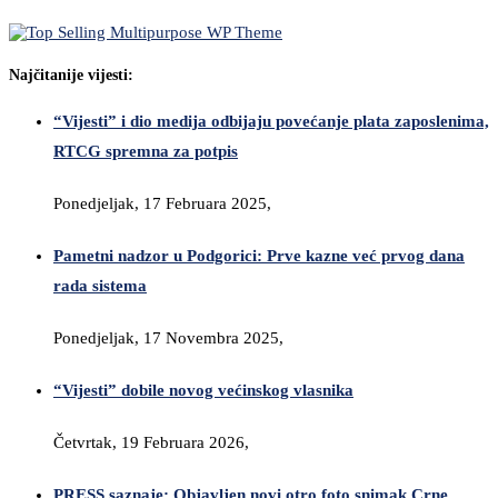
Najčitanije vijesti:
“Vijesti” i dio medija odbijaju povećanje plata zaposlenima,
RTCG spremna za potpis
Ponedjeljak, 17 Februara 2025,
Pametni nadzor u Podgorici: Prve kazne već prvog dana
rada sistema
Ponedjeljak, 17 Novembra 2025,
“Vijesti” dobile novog većinskog vlasnika
Četvrtak, 19 Februara 2026,
PRESS saznaje: Objavljen novi otro foto snimak Crne