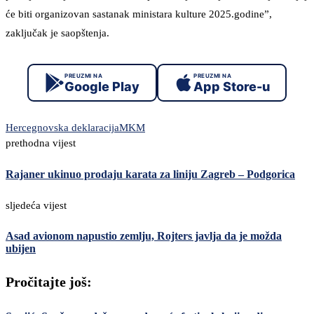
će biti organizovan sastanak ministara kulture 2025.godine”,
zaključak je saopštenja.
PREUZMI NA
PREUZMI NA
Google Play
App Store-u
Hercegnovska deklaracija
MKM
prethodna vijest
Rajaner ukinuo prodaju karata za liniju Zagreb – Podgorica
sljedeća vijest
Asad avionom napustio zemlju, Rojters javlja da je možda
ubijen
Pročitajte još: