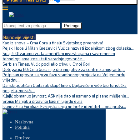
▶️ Radio Press LIVE!
Pretraga
Najnovije vijesti:
Kao iz snova – Crna Gora u finalu Svjetskog prvenstva!
Pejak: Hoće li Milan Knežević i Vučića nazvati izdajnikom zbog dolaska...
Spajić: Otvaramo vrata američkim investicijama i savremenim
tehnologijama, rezultati saradnje govoriće...
Serbian Times: Vučić podijelio crkvu u Crnoj Gori
Delegacija EU: Crna Gora nije dio inicijative za centre za migrante,...
Potpisan ugovor za prvu fazu stambenog projekta na Veljem brdu
vrijednu...
Danski političar: Obilazak skupštine s Dajkovićem više bio turistička
posjeta, moraću...
Kljajić obmanuo javnost: ASK nije dao ni usmeno ni pisano mišljenje...
Srbija: Manjak u državnoj kasi milijardu eura
Ivanović za Eurokaz: Evropska unija ne briše identitet – ona pruža...
Naslovna
Politika
Društvo