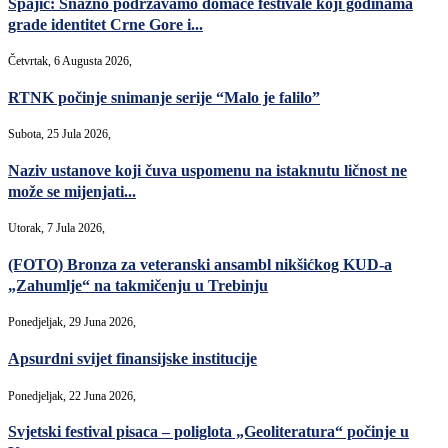
Spajić: Snažno podržavamo domaće festivale koji godinama
grade identitet Crne Gore i...
Četvrtak, 6 Augusta 2026,
RTNK počinje snimanje serije “Malo je falilo”
Subota, 25 Jula 2026,
Naziv ustanove koji čuva uspomenu na istaknutu ličnost ne
može se mijenjati...
Utorak, 7 Jula 2026,
(FOTO) Bronza za veteranski ansambl nikšićkog KUD-a
„Zahumlje“ na takmičenju u Trebinju
Ponedjeljak, 29 Juna 2026,
Apsurdni svijet finansijske institucije
Ponedjeljak, 22 Juna 2026,
Svjetski festival pisaca – poliglota „Geoliteratura“ počinje u