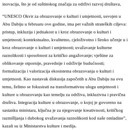
inovacija, što je od suštinskog značaja za održivi razvoj društava,
“UNESCO Okvir za obrazovanje o kulturi i umjetnosti, usvojen u
Abu Dabiju u februaru ove godine, ima pet važnih strateških ciljeva:
pristup, inkluzija i jednakost u i kroz obrazovanje o kulturi i
umjetnosti; kontekstualno, kvalitetno, cjeloživotno i široko učenje u i
kroz obrazovanje o kulturi i umjetnosti; uvažavanje kulturne
raznolikosti i sposobnost za kritičko angažovanje; vještine za
oblikovanje otpornije, pravednije i održivije budućnosti;
formalizacija i valorizacija ekosistema obrazovanja o kulturi i
umjetnosti. Kao nastavak diskusija započetih u Abu Dabiju na ovu
temu, želimo se fokusirati na transformativnu ulogu umjetnosti i
kulture u obrazovanju kao temelju za održiva, inkluzivna i pravična
društva. Integracija kulture u obrazovanje, o kojoj je govoreno na
sastanku ministara, ključna je za njegovanje kreativnosti, kritičkog
razmišljanja i dubokog uvažavanja raznolikosti kod naše omladine”,
kazali su iz Ministarstva kulture i medija.