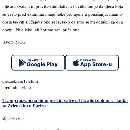
nije adekvatan, ni previše stimulativan i evidentno je da djeca koja
su često pred ekranima imaju neke promjene u ponašanju. Imamo
dosta takvih slučajeva oko sebe, tako da smo se mi odlučili za ovu
opciju. Nije lako, ali borimo se“, priča ona.
Izvor: RTCG
PREUZMI NA
PREUZMI NA
Google Play
App Store-u
djeca
ekrani
Telefoni
prethodna vijest
Tramp pozvao na hitan prekid vatre u Ukrajini nakon sastanka
sa Zelenskim u Parizu
sljedeća vijest