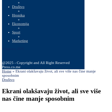
Društvo
Hronika
Ekonomija
Sport
Marketing
6 Augusta, 2026
@2025 - Copyright and All Right Reserved
Press.co.me
Home
»
Ekrani olakšavaju život, ali sve više nas čine manje
sposobnim
Društvo
Ekrani olakšavaju život, ali sve više
nas čine manje sposobnim