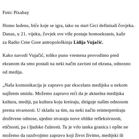
Foto: Pixabay
Homo ludens, biće koje se igra, tako su stari Grci definisali čovjeka.
Danas, u 21. vijeku, čovjek sve više postaje homoekranis, kaže
za Radio Crne Gore antropološkinja
Lidija Vujačić.
Kako navodi Vujačić, toliko puno vremena provodimo pred
ekranom da smo postali na neki način zavisni od ekrana, odnosno
od medija.
„Naša komunikacija je zapravo par ekscelans medijska u nekom
najširem smislu. Možemo zapravo reći da je aktuelna medijska
kultura, mediji, pa kultura koju kreiraju, diriguje našim odnosom
prema stvarnosti. U skladu sa tim, na neki način reinterpretiraju
društvene odnose, ujedno stvaraju nove oblike refleksivnosti,
etičnosti, pa i ljudske čulnosti. Tu je vrlo tanka granica i opšte ne
možemo da razdvojimo zapravo koji život živimo, medijski ili