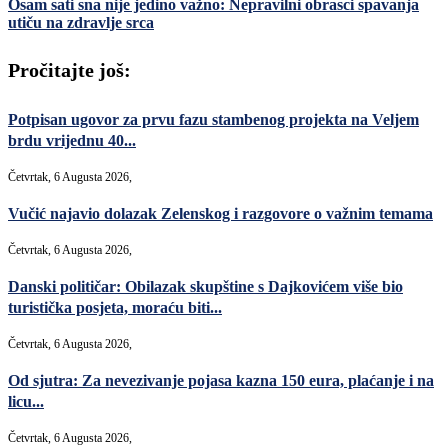
Osam sati sna nije jedino važno: Nepravilni obrasci spavanja
utiču na zdravlje srca
Pročitajte još:
Potpisan ugovor za prvu fazu stambenog projekta na Veljem
brdu vrijednu 40...
Četvrtak, 6 Augusta 2026,
Vučić najavio dolazak Zelenskog i razgovore o važnim temama
Četvrtak, 6 Augusta 2026,
Danski političar: Obilazak skupštine s Dajkovićem više bio
turistička posjeta, moraću biti...
Četvrtak, 6 Augusta 2026,
Od sjutra: Za nevezivanje pojasa kazna 150 eura, plaćanje i na
licu...
Četvrtak, 6 Augusta 2026,