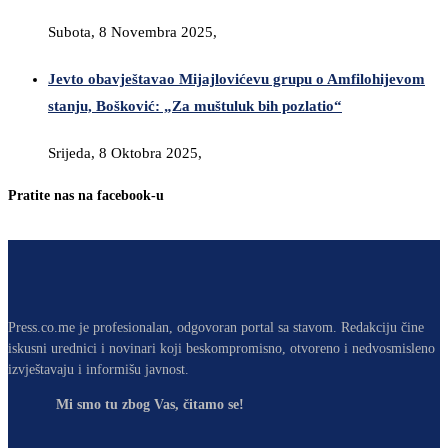
Subota, 8 Novembra 2025,
Jevto obavještavao Mijajlovićevu grupu o Amfilohijevom
stanju, Bošković: „Za muštuluk bih pozlatio“
Srijeda, 8 Oktobra 2025,
Pratite nas na facebook-u
Press.co.me je profesionalan, odgovoran portal sa stavom. Redakciju čine
iskusni urednici i novinari koji beskompromisno, otvoreno i nedvosmisleno
izvještavaju i informišu javnost.
Mi smo tu zbog Vas, čitamo se!