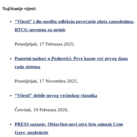
Najčitanije vijesti:
“Vijesti” i dio medija odbijaju povećanje plata zaposlenima,
RTCG spremna za potpis
Ponedjeljak, 17 Februara 2025,
Pametni nadzor u Podgorici: Prve kazne već prvog dana
rada sistema
Ponedjeljak, 17 Novembra 2025,
“Vijesti” dobile novog većinskog vlasnika
Četvrtak, 19 Februara 2026,
PRESS saznaje: Objavljen novi otro foto snimak Crne
Gore, pogledajte