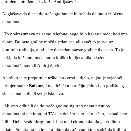
problema otuđenosti“, kaže Andrijašević.
Naglašava da djeca do treće godine ne bi trebala da budu izložena
ekranima.
„To podrazumeva ne samo telefone, nego bilo kakav uređaj koji ima
ekran. Do pete godine možda jedan sat, ali znači to je sve uz
kontrolu roditelja, a od pete do sedamnaeste godine dva sata. To je
neki, da kažemo, maksimum koliko bi djeca bila izložena
ekranima“, navodi Andrijašević.
A koliko je te preporuke teško sprovesti u djelo, najbolje svjedoči
primjer majke
Bobane
, koja držeći u naručiju jedno i po godišnjeg
sina sa nama dijeli svoje iskustvo.
„Mi smo odlučili da do treće godine sigurno nema pristupa
ekranima, ni telefonu, ni TV-u, s tim što je to jako teško, jer sad smo
bili u Delti, svaki drugi butik ima neki ekran, tako da ga vodimo
odatle. Smatramo da je jako bitno da sačuvamo tog sadržaja koji im