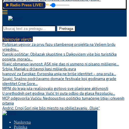
▶️ Radio Press LIVE!
🔊
Pretraga
Najnovije vijesti:
Potpisan ugovor za prvu fazu stambenog projekta na Veljem brdu
vrijednu...
Danski političar: Obilazak skupštine s Dajkovićem više bio turistička
posjeta, moraću...
Kljajić obmanuo javnost: ASK nije dao ni usmeno ni pisano mišljenje...
Srbija: Manjak u državnoj kasi milijardu eura
Ivanović za Eurokaz: Evropska unija ne briše identitet – ona pruža...
Spajić: Snažno podržavamo domaće festivale koji godinama grade
identitet Crne Gore...
MPNI do kraja jula realizovalo gotovo sve planirane aktivnosti
U prethodnih pet godina: Vučić tri puta odbio da glasa Rezoluciju...
MCP odgovorila Vučiću: Nedopustivo političko tumačenje litija i crkvenih
pitanja
Andrić: Crnoj Gori nije bilo mjesto na obilježavanju „Oluje“
Naslovna
Politika