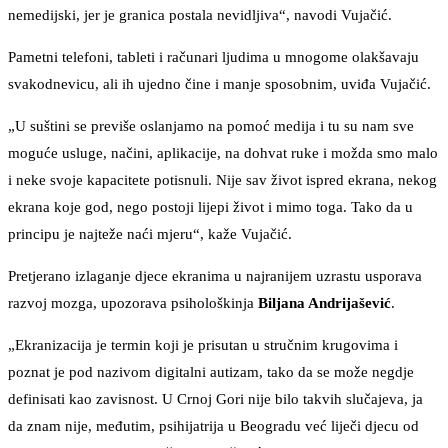
nemedijski, jer je granica postala nevidljiva“, navodi Vujačić.
Pametni telefoni, tableti i računari ljudima u mnogome olakšavaju
svakodnevicu, ali ih ujedno čine i manje sposobnim, uviđa Vujačić.
„U suštini se previše oslanjamo na pomoć medija i tu su nam sve
moguće usluge, načini, aplikacije, na dohvat ruke i možda smo malo
i neke svoje kapacitete potisnuli. Nije sav život ispred ekrana, nekog
ekrana koje god, nego postoji lijepi život i mimo toga. Tako da u
principu je najteže naći mjeru“, kaže Vujačić.
Pretjerano izlaganje djece ekranima u najranijem uzrastu usporava
razvoj mozga, upozorava psihološkinja
Biljana Andrijašević
.
„Ekranizacija je termin koji je prisutan u stručnim krugovima i
poznat je pod nazivom digitalni autizam, tako da se može negdje
definisati kao zavisnost. U Crnoj Gori nije bilo takvih slučajeva, ja
da znam nije, međutim, psihijatrija u Beogradu već liječi djecu od