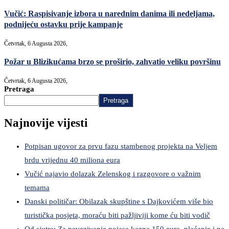
Vučić: Raspisivanje izbora u narednim danima ili nedeljama,
podnijeću ostavku prije kampanje
Četvrtak, 6 Augusta 2026,
Požar u Blizikućama brzo se proširio, zahvatio veliku površinu
Četvrtak, 6 Augusta 2026,
Pretraga
Pretraga
Najnovije vijesti
Potpisan ugovor za prvu fazu stambenog projekta na Veljem
brdu vrijednu 40 miliona eura
Vučić najavio dolazak Zelenskog i razgovore o važnim
temama
Danski političar: Obilazak skupštine s Dajkovićem više bio
turistička posjeta, moraću biti pažljiviji kome ću biti vodič
Od sjutra: Za nevezivanje pojasa kazna 150 eura, plaćanje i na