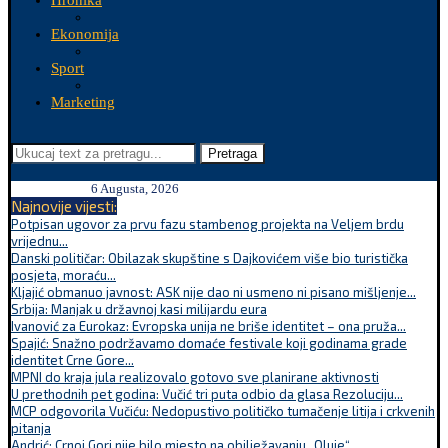
Hronika
Ekonomija
Sport
Marketing
Pretraga
6 Augusta, 2026
Najnovije vijesti:
Potpisan ugovor za prvu fazu stambenog projekta na Veljem brdu
vrijednu...
Danski političar: Obilazak skupštine s Dajkovićem više bio turistička
posjeta, moraću...
Kljajić obmanuo javnost: ASK nije dao ni usmeno ni pisano mišljenje...
Srbija: Manjak u državnoj kasi milijardu eura
Ivanović za Eurokaz: Evropska unija ne briše identitet – ona pruža...
Spajić: Snažno podržavamo domaće festivale koji godinama grade
identitet Crne Gore...
MPNI do kraja jula realizovalo gotovo sve planirane aktivnosti
U prethodnih pet godina: Vučić tri puta odbio da glasa Rezoluciju...
MCP odgovorila Vučiću: Nedopustivo političko tumačenje litija i crkvenih
pitanja
Andrić: Crnoj Gori nije bilo mjesto na obilježavanju „Oluje“