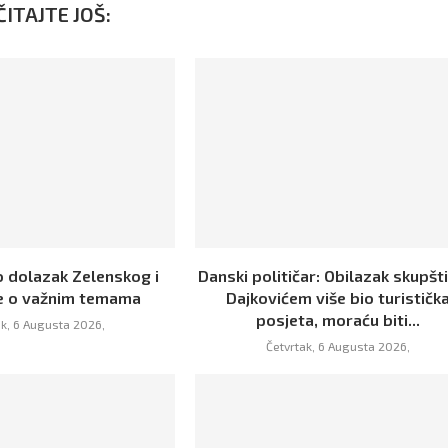
ITAJTE JOŠ:
o dolazak Zelenskog i
Danski političar: Obilazak skupšt
e o važnim temama
Dajkovićem više bio turističk
posjeta, moraću biti...
ak, 6 Augusta 2026,
Četvrtak, 6 Augusta 2026,