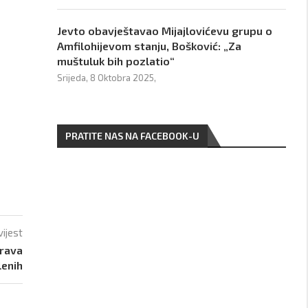
Jevto obavještavao Mijajlovićevu grupu o
Amfilohijevom stanju, Bošković: „Za
muštuluk bih pozlatio“
Srijeda, 8 Oktobra 2025,
PRATITE NAS NA FACEBOOK-U
vijest
prava
enih