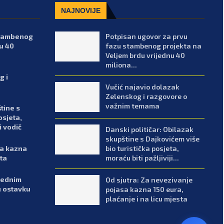
NAJNOVIJE
stambenog
Potpisan ugovor za prvu
u 40
fazu stambenog projekta na
Veljem brdu vrijednu 40
miliona...
g i
Vučić najavio dolazak
Zelenskog i razgovore o
važnim temama
tine s
osjeta,
i vodič
Danski političar: Obilazak
skupštine s Dajkovićem više
bio turistička posjeta,
sa kazna
moraću biti pažljiviji...
sta
arednim
Od sjutra: Za nevezivanje
u ostavku
pojasa kazna 150 eura,
plaćanje i na licu mjesta