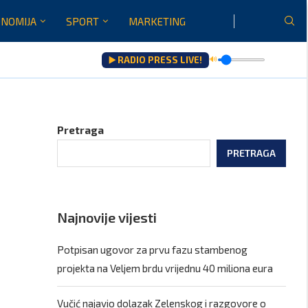
NOMIJA
SPORT
MARKETING
▶️ RADIO PRESS LIVE!
🔊
Pretraga
PRETRAGA
Najnovije vijesti
Potpisan ugovor za prvu fazu stambenog
projekta na Veljem brdu vrijednu 40 miliona eura
Vučić najavio dolazak Zelenskog i razgovore o