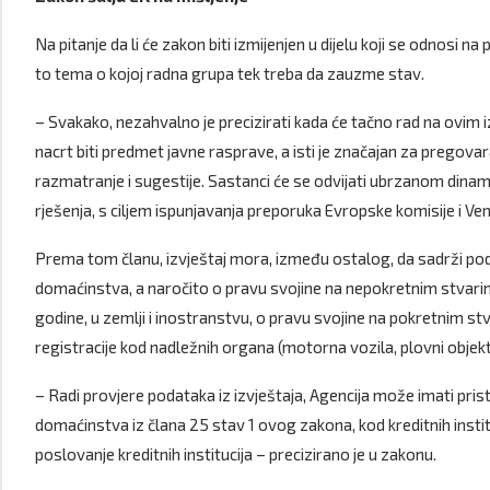
Na pitanje da li će zakon biti izmijenjen u dijelu koji se odnosi n
to tema o kojoj radna grupa tek treba da zauzme stav.
– Svakako, nezahvalno je precizirati kada će tačno rad na ovim 
nacrt biti predmet javne rasprave, a isti je značajan za pregovar
razmatranje i sugestije. Sastanci će se odvijati ubrzanom di
rješenja, s ciljem ispunjavanja preporuka Evropske komisije i Ven
Prema tom članu, izvještaj mora, između ostalog, da sadrži pod
domaćinstva, a naročito o pravu svojine na nepokretnim stvari
godine, u zemlji i inostranstvu, o pravu svojine na pokretnim stv
registracije kod nadležnih organa (motorna vozila, plovni objekti,
– Radi provjere podataka iz izvještaja, Agencija može imati pr
domaćinstva iz člana 25 stav 1 ovog zakona, kod kreditnih institu
poslovanje kreditnih institucija – precizirano je u zakonu.