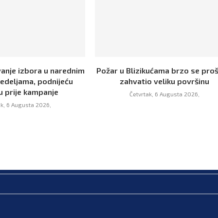
vanje izbora u narednim
Požar u Blizikućama brzo se proš
nedeljama, podnijeću
zahvatio veliku površinu
u prije kampanje
Četvrtak, 6 Augusta 2026,
ak, 6 Augusta 2026,