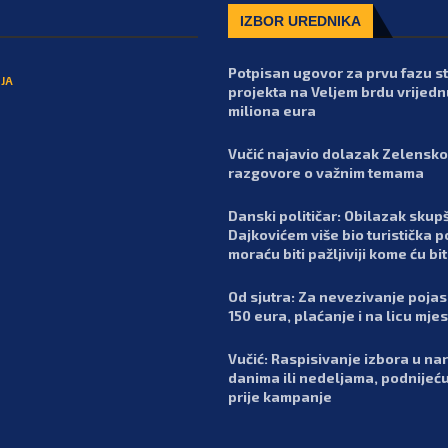
IZBOR UREDNIKA
Potpisan ugovor za prvu fazu 
JA
projekta na Veljem brdu vrijedn
miliona eura
Vučić najavio dolazak Zelensko
razgovore o važnim temama
Danski političar: Obilazak skupš
Dajkovićem više bio turistička p
moraću biti pažljiviji kome ću bit
Od sjutra: Za nevezivanje poja
150 eura, plaćanje i na licu mje
Vučić: Raspisivanje izbora u n
danima ili nedeljama, podnijeć
prije kampanje