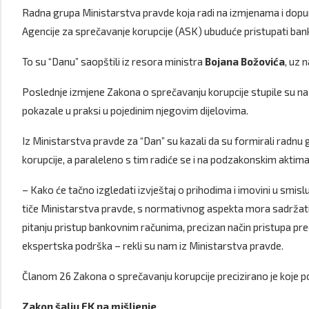
Radna grupa Ministarstva pravde koja radi na izmjenama i dopu
Agencije za sprečavanje korupcije (ASK) ubuduće pristupati ba
To su “Danu” saopštili iz resora ministra
Bojana Božovića
, uz 
Poslednje izmjene Zakona o sprečavanju korupcije stupile su na
pokazale u praksi u pojedinim njegovim dijelovima.
Iz Ministarstva pravde za “Dan” su kazali da su formirali radn
korupcije, a paraleleno s tim radiće se i na podzakonskim aktima
– Kako će tačno izgledati izvještaj o prihodima i imovini u smis
tiče Ministarstva pravde, s normativnog aspekta mora sadržati
pitanju pristup bankovnim računima, precizan način pristupa pre
ekspertska podrška – rekli su nam iz Ministarstva pravde.
Članom 26 Zakona o sprečavanju korupcije precizirano je koje pod
Zakon šalju EK na mišljenje