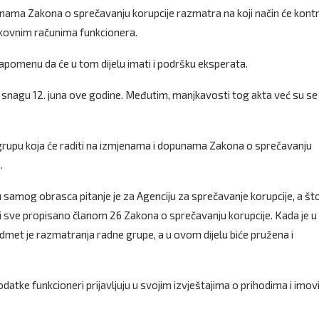
nama Zakona o sprečavanju korupcije razmatra na koji način će kontr
nkovnim računima funkcionera.
napomenu da će u tom dijelu imati i podršku eksperata.
 snagu 12. juna ove godine. Međutim, manjkavosti tog akta već su se
u grupu koja će raditi na izmjenama i dopunama Zakona o sprečavanju
.
lu samog obrasca pitanje je za Agenciju za sprečavanje korupcije, a št
 sve propisano članom 26 Zakona o sprečavanju korupcije. Kada je u
dmet je razmatranja radne grupe, a u ovom dijelu biće pružena i
atke funkcioneri prijavljuju u svojim izvještajima o prihodima i imovi