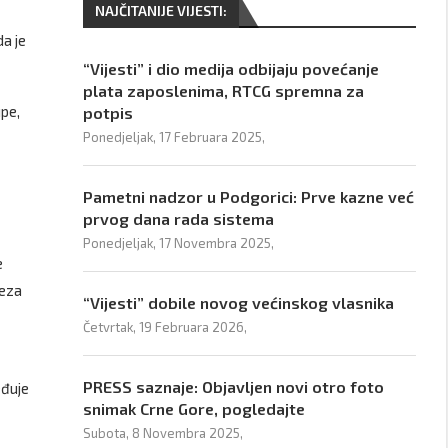
NAJČITANIJE VIJESTI:
da je
“Vijesti” i dio medija odbijaju povećanje
plata zaposlenima, RTCG spremna za
upe,
potpis
Ponedjeljak, 17 Februara 2025,
Pametni nadzor u Podgorici: Prve kazne već
prvog dana rada sistema
Ponedjeljak, 17 Novembra 2025,
e
veza
“Vijesti” dobile novog većinskog vlasnika
Četvrtak, 19 Februara 2026,
PRESS saznaje: Objavljen novi otro foto
eđuje
snimak Crne Gore, pogledajte
Subota, 8 Novembra 2025,