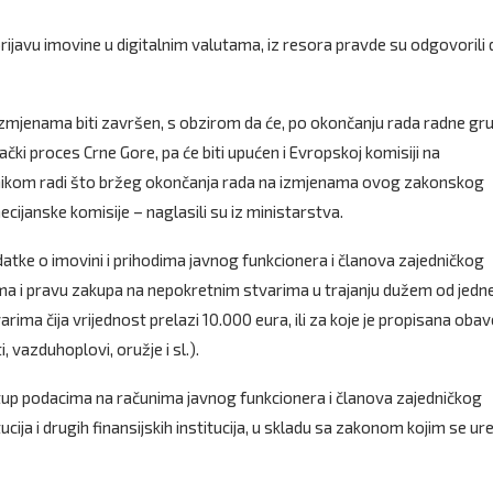
a prijavu imovine u digitalnim valutama, iz resora pravde su odgovorili 
izmjenama biti završen, s obzirom da će, po okončanju rada radne gr
ački proces Crne Gore, pa će biti upućen i Evropskoj komisiji na
namikom radi što bržeg okončanja rada na izmjenama ovog zakonskog
ecijanske komisije – naglasili su iz ministarstva.
atke o imovini i prihodima javnog funkcionera i članova zajedničkog
ma i pravu zakupa na nepokretnim stvarima u trajanju dužem od jedn
arima čija vrijednost prelazi 10.000 eura, ili za koje je propisana oba
 vazduhoplovi, oružje i sl.).
istup podacima na računima javnog funkcionera i članova zajedničkog
cija i drugih finansijskih institucija, u skladu sa zakonom kojim se ur