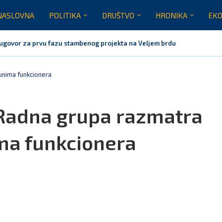
NASLOVNA
POLITIKA
DRUŠTVO
HRONIKA
EKO
ugovor za prvu fazu stambenog projekta na Veljem brdu vrijednu...
unima funkcionera
 Radna grupa razmatra
ma funkcionera