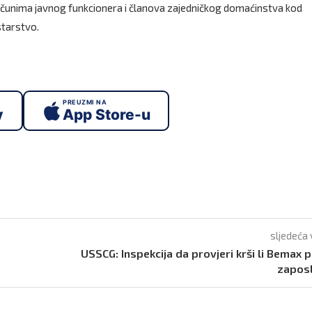
računima javnog funkcionera i članova zajedničkog domaćinstva kod
istarstvo.
PREUZMI NA
y
App Store-u
sljedeća 
USSCG: Inspekcija da provjeri krši li Bemax 
zaposl