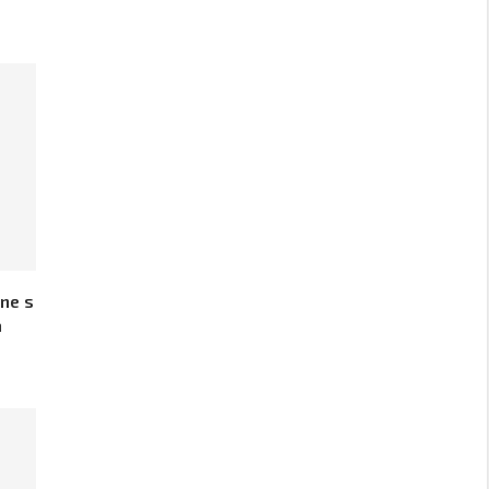
ine s
a