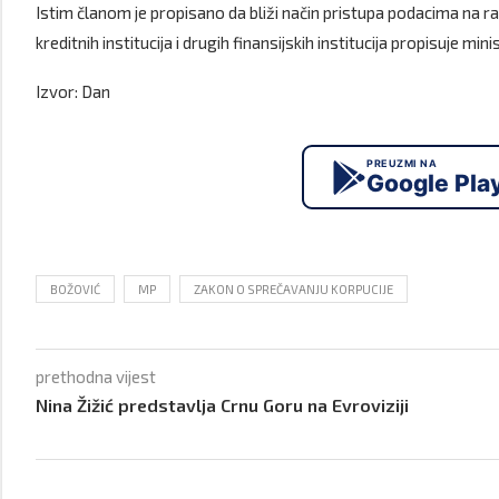
Istim članom je propisano da bliži način pristupa podacima na 
kreditnih institucija i drugih finansijskih institucija propisuje min
Izvor: Dan
PREUZMI NA
Google Pla
BOŽOVIĆ
MP
ZAKON O SPREČAVANJU KORPUCIJE
prethodna vijest
Nina Žižić predstavlja Crnu Goru na Evroviziji