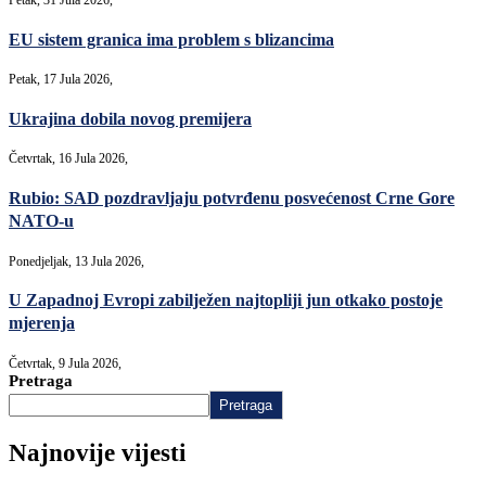
Petak, 31 Jula 2026,
EU sistem granica ima problem s blizancima
Petak, 17 Jula 2026,
Ukrajina dobila novog premijera
Četvrtak, 16 Jula 2026,
Rubio: SAD pozdravljaju potvrđenu posvećenost Crne Gore
NATO-u
Ponedjeljak, 13 Jula 2026,
U Zapadnoj Evropi zabilježen najtopliji jun otkako postoje
mjerenja
Četvrtak, 9 Jula 2026,
Pretraga
Pretraga
Najnovije vijesti