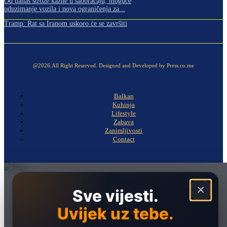
Od danas strože kazne u saobraćaju, moguće
oduzimanje vozila i nova ograničenja za...
Tramp: Rat sa Iranom uskoro će se završiti
@2026.All Right Reserved. Designed and Developed by Press.co.me
Balkan
Kuhinja
Lifestyle
Zabava
Zanimljivosti
Contact
Naslovna
×
Sve vijesti.
Politika
Uvijek uz tebe.
Društvo
Hronika