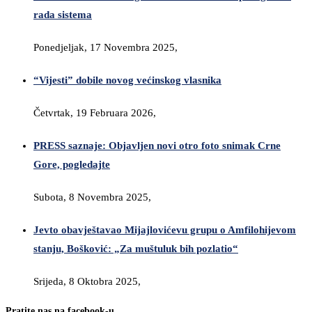
rada sistema
Ponedjeljak, 17 Novembra 2025,
“Vijesti” dobile novog većinskog vlasnika
Četvrtak, 19 Februara 2026,
PRESS saznaje: Objavljen novi otro foto snimak Crne
Gore, pogledajte
Subota, 8 Novembra 2025,
Jevto obavještavao Mijajlovićevu grupu o Amfilohijevom
stanju, Bošković: „Za muštuluk bih pozlatio“
Srijeda, 8 Oktobra 2025,
Pratite nas na facebook-u