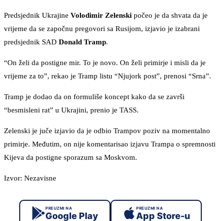
Predsjednik Ukrajine
Volodimir Zelenski
počeo je da shvata da je
vrijeme da se započnu pregovori sa Rusijom, izjavio je izabrani
predsjednik SAD
Donald Tramp
.
“On želi da postigne mir. To je novo. On želi primirje i misli da je
vrijeme za to”, rekao je Tramp listu “Njujork post”, prenosi “Srna”.
Tramp je dodao da on formuliše koncept kako da se završi
“besmisleni rat” u Ukrajini, prenio je TASS.
Zelenski je juče izjavio da je odbio Trampov poziv na momentalno
primirje. Međutim, on nije komentarisao izjavu Trampa o spremnosti
Kijeva da postigne sporazum sa Moskvom.
Izvor: Nezavisne
PREUZMI NA
PREUZMI NA
Google Play
App Store-u