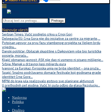
▶️ Radio Press LIVE!
Pretraga
Najnovije vijesti:
Serbian Times: Vučić podijelio crkvu u Crnoj Gori
Delegacija EU: Crna Gora nije dio inicijative za centre za migrante,...
Potpisan ugovor za prvu fazu stambenog projekta na Veljem brdu
vrijednu...
Danski političar: Obilazak skupštine s Dajkovićem više bio turistička
posjeta, moraću...
Kljajić obmanuo javnost: ASK nije dao ni usmeno ni pisano mišljenje...
Srbija: Manjak u državnoj kasi milijardu eura
Ivanović za Eurokaz: Evropska unija ne briše identitet – ona pruža...
Spajić: Snažno podržavamo domaće festivale koji godinama grade
identitet Crne Gore...
MPNI do kraja jula realizovalo gotovo sve planirane aktivnosti
U prethodnih pet godina: Vučić tri puta odbio da glasa Rezoluciju...
Naslovna
Politika
Društvo