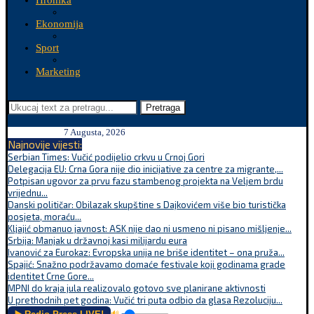
Hronika
Ekonomija
Sport
Marketing
Pretraga
7 Augusta, 2026
Najnovije vijesti:
Serbian Times: Vučić podijelio crkvu u Crnoj Gori
Delegacija EU: Crna Gora nije dio inicijative za centre za migrante,...
Potpisan ugovor za prvu fazu stambenog projekta na Veljem brdu
vrijednu...
Danski političar: Obilazak skupštine s Dajkovićem više bio turistička
posjeta, moraću...
Kljajić obmanuo javnost: ASK nije dao ni usmeno ni pisano mišljenje...
Srbija: Manjak u državnoj kasi milijardu eura
Ivanović za Eurokaz: Evropska unija ne briše identitet – ona pruža...
Spajić: Snažno podržavamo domaće festivale koji godinama grade
identitet Crne Gore...
MPNI do kraja jula realizovalo gotovo sve planirane aktivnosti
U prethodnih pet godina: Vučić tri puta odbio da glasa Rezoluciju...
🔊