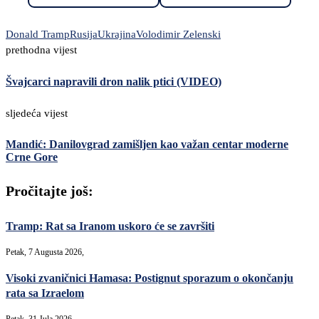
Donald Tramp
Rusija
Ukrajina
Volodimir Zelenski
prethodna vijest
Švajcarci napravili dron nalik ptici (VIDEO)
sljedeća vijest
Mandić: Danilovgrad zamišljen kao važan centar moderne
Crne Gore
Pročitajte još:
Tramp: Rat sa Iranom uskoro će se završiti
Petak, 7 Augusta 2026,
Visoki zvaničnici Hamasa: Postignut sporazum o okončanju
rata sa Izraelom