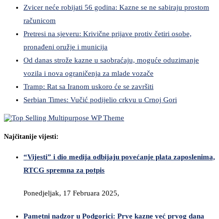
Zvicer neće robijati 56 godina: Kazne se ne sabiraju prostom
računicom
Pretresi na sjeveru: Krivične prijave protiv četiri osobe,
pronađeni oružje i municija
Od danas strože kazne u saobraćaju, moguće oduzimanje
vozila i nova ograničenja za mlade vozače
Tramp: Rat sa Iranom uskoro će se završiti
Serbian Times: Vučić podijelio crkvu u Crnoj Gori
Najčitanije vijesti:
“Vijesti” i dio medija odbijaju povećanje plata zaposlenima,
RTCG spremna za potpis
Ponedjeljak, 17 Februara 2025,
Pametni nadzor u Podgorici: Prve kazne već prvog dana