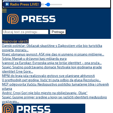
Radio Press LIVE!
Pretraga
Najnovije vijesti:
Danski političar: Obilazak skupštine s Dajkovićem više bio turistička
posjeta, moraću...
Kljajić obmanuo javnost: ASK nije dao ni usmeno ni pisano mišljenje...
Srbija: Manjak u državnoj kasi milijardu eura
Ivanović za Eurokaz: Evropska unija ne briše identitet – ona pruža...
Spajić: Snažno podržavamo domaće festivale koji godinama grade
identitet Crne Gore...
MPNI do kraja jula realizovalo gotovo sve planirane aktivnosti
U prethodnih pet godina: Vučić tri puta odbio da glasa Rezoluciju...
MCP odgovorila Vučiću: Nedopustivo političko tumačenje litija i crkvenih
pitanja
Andrić: Crnoj Gori nije bilo mjesto na obilježavanju „Oluje“
Spajić: Gusinje primjer sredine u kojoj se različiti identiteti međusobno
uvažavaju...