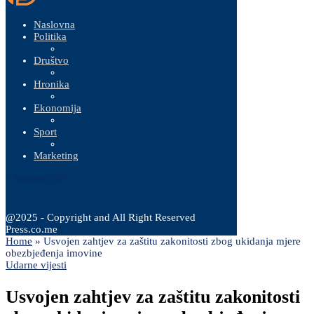
Naslovna
Politika
Društvo
Hronika
Ekonomija
Sport
Marketing
6 Augusta, 2026
@2025 - Copyright and All Right Reserved
Press.co.me
Home
»
Usvojen zahtjev za zaštitu zakonitosti zbog ukidanja mjere
obezbjeđenja imovine
Udarne vijesti
Usvojen zahtjev za zaštitu zakonitosti