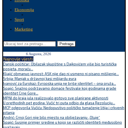
Hronika
Ekonomija
Sport
Marketing
Pretraga
6 Augusta, 2026
Najnovije vijesti:
Danski političar: Obilazak skupštine s Dajkovićem više bio turistička
posjeta, moraću...
Kljajić obmanuo javnost: ASK nije dao ni usmeno ni pisano mišljenje...
Srbija: Manjak u državnoj kasi milijardu eura
Ivanović za Eurokaz: Evropska unija ne briše identitet – ona pruža...
Spajić: Snažno podržavamo domaće festivale koji godinama grade
identitet Crne Gore...
MPNI do kraja jula realizovalo gotovo sve planirane aktivnosti
U prethodnih pet godina: Vučić tri puta odbio da glasa Rezoluciju...
MCP odgovorila Vučiću: Nedopustivo političko tumačenje litija i crkvenih
pitanja
Andrić: Crnoj Gori nije bilo mjesto na obilježavanju „Oluje“
Spajić: Gusinje primjer sredine u kojoj se različiti identiteti međusobno
uvažavaju...