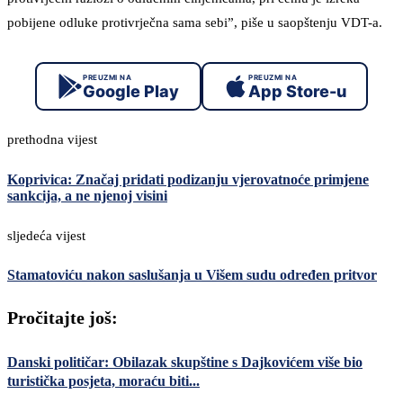
pobijene odluke protivrječna sama sebi”, piše u saopštenju VDT-a.
PREUZMI NA
PREUZMI NA
Google Play
App Store-u
prethodna vijest
Koprivica: Značaj pridati podizanju vjerovatnoće primjene
sankcija, a ne njenoj visini
sljedeća vijest
Stamatoviću nakon saslušanja u Višem sudu određen pritvor
Pročitajte još:
Danski političar: Obilazak skupštine s Dajkovićem više bio
turistička posjeta, moraću biti...