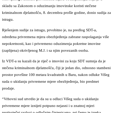
skladu sa Zakonom o oduzimanju imovinske koristi stečene
kriminalnom djelatnošću, 8. decembra prošle godine, donio sudija za
istragu.
Rješenjem sudije za istragu, prvobitno je, na predlog SDT-a,
određena privremena mjera obezbjeđenja zabrane raspolaganja više
nepokretnosti, kao i privremeno oduzimenja pokretne imovine
(zaplijena) okrivljenog M.J. i sa njim povezanih osoba.
Iz VDT-a su kazali da je riječ o imovini za koju SDT sumnja da je
stečena kriminalnom djelatnošću, čiji je jedan dio, odnosno stambeni
prostor površine 100 metara kvadratnih u Baru, nakon odluke Višeg
suda o ukidanju privremene mjere obezbjeđenja, bio predmet
prodaje.
“Vrhovni sud utvrdio je da su u odluci Višeg suda o ukidanju
privremene mjere iznijeti potpuno nejasni i u znatnoj mjeri
protivrječni razlozi o odlučnim činjenicama, pri čemu je izreka