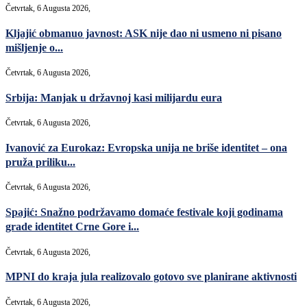
Četvrtak, 6 Augusta 2026,
Kljajić obmanuo javnost: ASK nije dao ni usmeno ni pisano
mišljenje o...
Četvrtak, 6 Augusta 2026,
Srbija: Manjak u državnoj kasi milijardu eura
Četvrtak, 6 Augusta 2026,
Ivanović za Eurokaz: Evropska unija ne briše identitet – ona
pruža priliku...
Četvrtak, 6 Augusta 2026,
Spajić: Snažno podržavamo domaće festivale koji godinama
grade identitet Crne Gore i...
Četvrtak, 6 Augusta 2026,
MPNI do kraja jula realizovalo gotovo sve planirane aktivnosti
Četvrtak, 6 Augusta 2026,