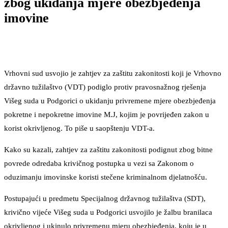
zbog ukidanja mjere obezbjeđenja
imovine
Vrhovni sud usvojio je zahtjev za zaštitu zakonitosti koji je Vrhovno
državno tužilaštvo (VDT) podiglo protiv pravosnažnog rješenja
Višeg suda u Podgorici o ukidanju privremene mjere obezbjeđenja
pokretne i nepokretne imovine M.J, kojim je povrijeđen zakon u
korist okrivljenog. To piše u saopštenju VDT-a.
Kako su kazali, zahtjev za zaštitu zakonitosti podignut zbog bitne
povrede odredaba krivičnog postupka u vezi sa Zakonom o
oduzimanju imovinske koristi stečene kriminalnom djelatnošću.
Postupajući u predmetu Specijalnog državnog tužilaštva (SDT),
krivično vijeće Višeg suda u Podgorici usvojilo je žalbu branilaca
okrivljenog i ukinulo privremenu mjeru obezbjeđenja, koju je u