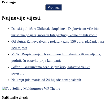
Pretraga
Pretraga
Najnovije vijesti
Danski političar: Obilazak skupštine s Dajkovićem više bio
turistička posjeta, moraću biti pažljiviji kome ću biti vodič
Od sjutra: Za nevezivanje pojasa kazna 150 eura, plaćanje i na
licu mjesta
Vučić: Raspisivanje izbora u narednim danima ili nedeljama,
podnijeću ostavku prije kampanje
Požar u Blizikućama brzo se proširio, zahvatio veliku
površinu
Na kraju jula manje od 24 hiljade nezaposlenih
Najčitanije vijesti: