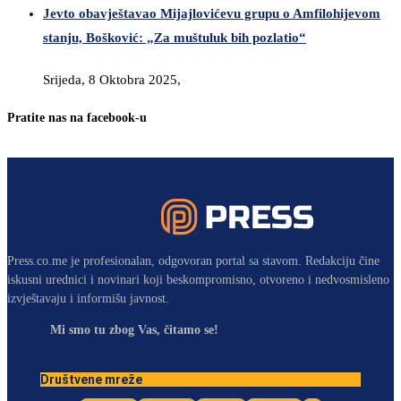
Jevto obavještavao Mijajlovićevu grupu o Amfilohijevom
stanju, Bošković: „Za muštuluk bih pozlatio“
Srijeda, 8 Oktobra 2025,
Pratite nas na facebook-u
Press.co.me je profesionalan, odgovoran portal sa stavom. Redakciju čine
iskusni urednici i novinari koji beskompromisno, otvoreno i nedvosmisleno
izvještavaju i informišu javnost.
Mi smo tu zbog Vas, čitamo se!
Društvene mreže