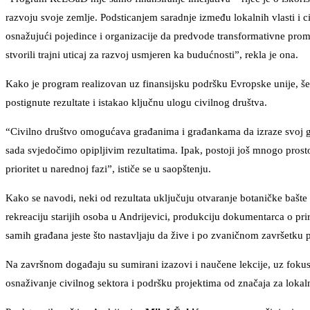
razvoju svoje zemlje. Podsticanjem saradnje između lokalnih vlasti i 
osnažujući pojedince i organizacije da predvode transformativne promj
stvorili trajni uticaj za razvoj usmjeren ka budućnosti”, rekla je ona.
Kako je program realizovan uz finansijsku podršku Evropske unije, še
postignute rezultate i istakao ključnu ulogu civilnog društva.
“Civilno društvo omogućava građanima i građankama da izraze svoj gla
sada svjedočimo opipljivim rezultatima. Ipak, postoji još mnogo prostor
prioritet u narednoj fazi”, ističe se u saopštenju.
Kako se navodi, neki od rezultata uključuju otvaranje botaničke bašte 
rekreaciju starijih osoba u Andrijevici, produkciju dokumentarca o p
samih građana jeste što nastavljaju da žive i po zvaničnom završetku
Na završnom događaju su sumirani izazovi i naučene lekcije, uz foku
osnaživanje civilnog sektora i podršku projektima od značaja za lokal