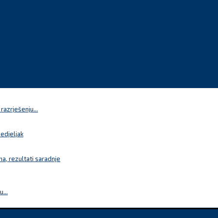
azrješenju...
nedjeljak
a, rezultati saradnje
...