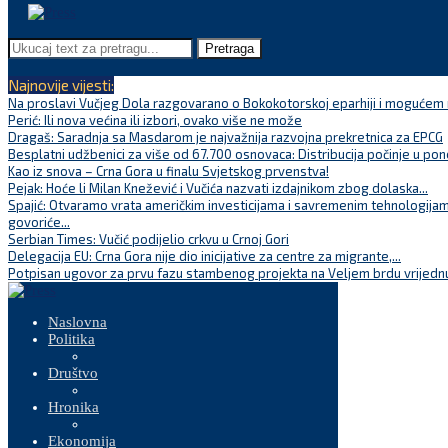
Pretraga
Najnovije vijesti:
Na proslavi Vučjeg Dola razgovarano o Bokokotorskoj eparhiji i mogućem r
Perić: Ili nova većina ili izbori, ovako više ne može
Dragaš: Saradnja sa Masdarom je najvažnija razvojna prekretnica za EPCG
Besplatni udžbenici za više od 67.700 osnovaca: Distribucija počinje u pon
Kao iz snova – Crna Gora u finalu Svjetskog prvenstva!
Pejak: Hoće li Milan Knežević i Vučića nazvati izdajnikom zbog dolaska...
Spajić: Otvaramo vrata američkim investicijama i savremenim tehnologijam
govoriće...
Serbian Times: Vučić podijelio crkvu u Crnoj Gori
Delegacija EU: Crna Gora nije dio inicijative za centre za migrante,...
Potpisan ugovor za prvu fazu stambenog projekta na Veljem brdu vrijednu
Naslovna
Politika
Društvo
Hronika
Ekonomija