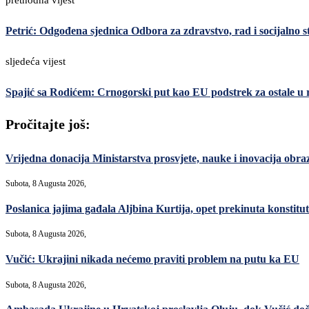
prethodna vijest
Petrić: Odgođena sjednica Odbora za zdravstvo, rad i socijalno s
sljedeća vijest
Spajić sa Rodićem: Crnogorski put kao EU podstrek za ostale u 
Pročitajte još:
Vrijedna donacija Ministarstva prosvjete, nauke i inovacija ob
Subota, 8 Augusta 2026,
Poslanica jajima gađala Aljbina Kurtija, opet prekinuta konstitut
Subota, 8 Augusta 2026,
Vučić: Ukrajini nikada nećemo praviti problem na putu ka EU
Subota, 8 Augusta 2026,