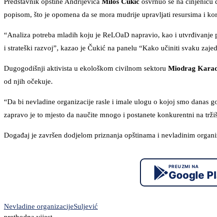
Predstavnik opštine Andrijevica
Miloš Čukić
osvrnuo se na činjenicu d
popisom, što je opomena da se mora mudrije upravljati resursima i koris
“Analiza potreba mladih koju je ReLOaD napravio, kao i utvrđivanje 
i strateški razvoj”, kazao je Čukić na panelu “Kako učiniti svaku zaje
Dugogodišnji aktivista u ekološkom civilnom sektoru
Miodrag Karad
od njih očekuje.
“Da bi nevladine organizacije rasle i imale ulogu o kojoj smo danas gov
zapravo je to mjesto da naučite mnogo i postanete konkurentni na tržiš
Događaj je završen dodjelom priznanja opštinama i nevladinim organ
PREUZMI NA
Google P
Nevladine organizacije
Suljević