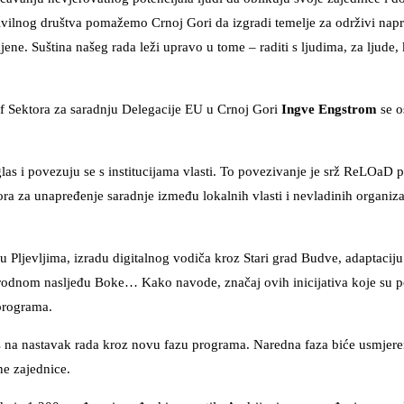
civilnog društva pomažemo Crnoj Gori da izgradi temelje za održivi nap
ene. Suština našeg rada leži upravo u tome – raditi s ljudima, za ljude
f Sektora za saradnju Delegacije EU u Crnoj Gori
Ingve Engstrom
se o
s i povezuju se s institucijama vlasti. To povezivanje je srž ReLOaD 
a za unapređenje saradnje između lokalnih vlasti i nevladinih organizaci
u Pljevljima, izradu digitalnog vodiča kroz Stari grad Budve, adaptaciju
rirodnom nasljeđu Boke… Kako navode, značaj ovih inicijativa koje su p
 programa.
s na nastavak rada kroz novu fazu programa. Naredna faza biće usmjere
ne zajednice.