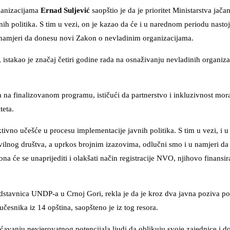
ganizacijama
Ernad Suljević
saopštio je da je prioritet Ministarstva jača
ih politika. S tim u vezi, on je kazao da će i u narednom periodu nastoja
u namjeri da donesu novi Zakon o nevladinim organizacijama.
stakao je značaj četiri godine rada na osnaživanju nevladinih organiza
 na finalizovanom programu, ističući da partnerstvo i inkluzivnost mora
teta.
 aktivno učešće u procesu implementacije javnih politika. S tim u vezi, i
vilnog društva, a uprkos brojnim izazovima, odlučni smo i u namjeri d
će se unaprijediti i olakšati način registracije NVO, njihovo finansira
redstavnica UNDP-a u Crnoj Gori, rekla je da je kroz dva javna poziva p
česnika iz 14 opština, saopšteno je iz tog resora.
šćavanju nevjerovatnog potencijala ljudi da oblikuju svoje zajednice i d