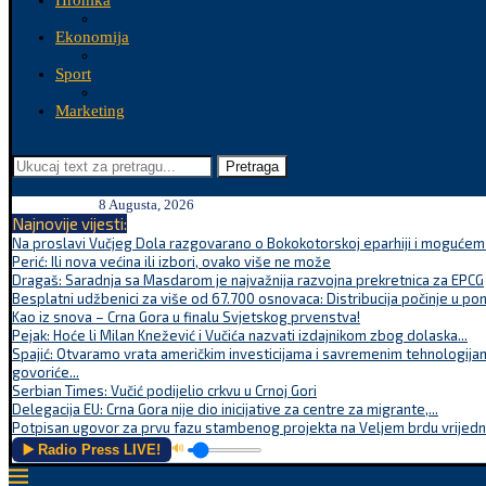
Hronika
Ekonomija
Sport
Marketing
Pretraga
8 Augusta, 2026
Najnovije vijesti:
Na proslavi Vučjeg Dola razgovarano o Bokokotorskoj eparhiji i mogućem r
Perić: Ili nova većina ili izbori, ovako više ne može
Dragaš: Saradnja sa Masdarom je najvažnija razvojna prekretnica za EPCG
Besplatni udžbenici za više od 67.700 osnovaca: Distribucija počinje u po
Kao iz snova – Crna Gora u finalu Svjetskog prvenstva!
Pejak: Hoće li Milan Knežević i Vučića nazvati izdajnikom zbog dolaska...
Spajić: Otvaramo vrata američkim investicijama i savremenim tehnologijam
govoriće...
Serbian Times: Vučić podijelio crkvu u Crnoj Gori
Delegacija EU: Crna Gora nije dio inicijative za centre za migrante,...
Potpisan ugovor za prvu fazu stambenog projekta na Veljem brdu vrijednu
▶️ Radio Press LIVE!
🔊