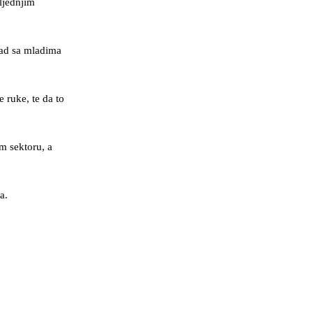
ljednjim
rad sa mladima
 ruke, te da to
om sektoru, a
a.