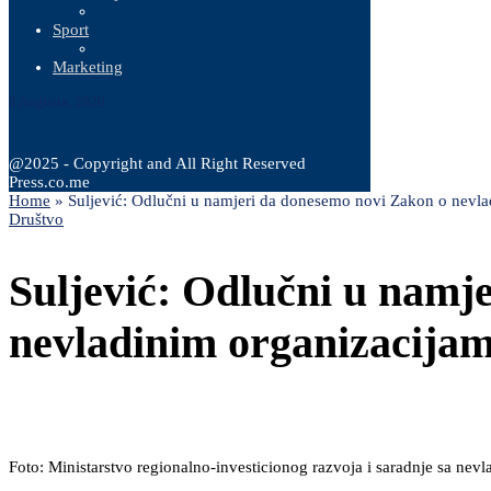
Sport
Marketing
8 Augusta, 2026
@2025 - Copyright and All Right Reserved
Press.co.me
Home
»
Suljević: Odlučni u namjeri da donesemo novi Zakon o nevla
Društvo
Suljević: Odlučni u namj
nevladinim organizacija
Foto: Ministarstvo regionalno-investicionog razvoja i saradnje sa nev