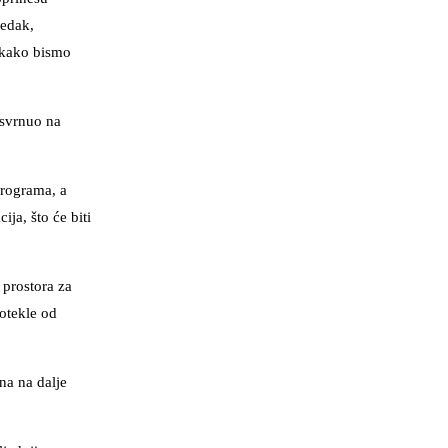
redak,
, kako bismo
svrnuo na
programa, a
ja, što će biti
 prostora za
otekle od
na na dalje