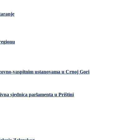
taranje
regionu
razovno-vaspitnim ustanovama u Crnoj Gori
ivna sjednica parlamenta u Prištini