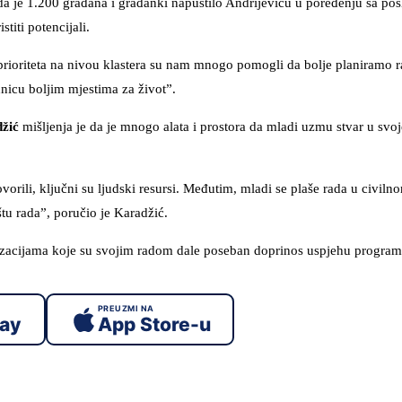
a je 1.200 građana i građanki napustilo Andrijevicu u poređenju sa pos
titi potencijali.
prioriteta na nivou klastera su nam mnogo pomogli da bolje planiramo 
dnicu boljim mjestima za život”.
žić
mišljenja je da je mnogo alata i prostora da mladi uzmu stvar u svoje
orili, ključni su ljudski resursi. Međutim, mladi se plaše rada u civiln
tu rada”, poručio je Karadžić.
izacijama koje su svojim radom dale poseban doprinos uspjehu program
PREUZMI NA
lay
App Store-u