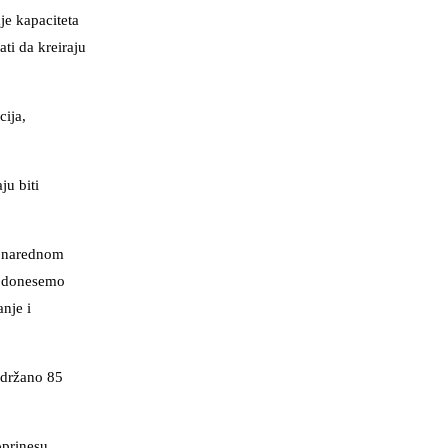
nje kapaciteta
ti da kreiraju
cija,
ju biti
 u narednom
a donesemo
nje i
održano 85
oprinesu