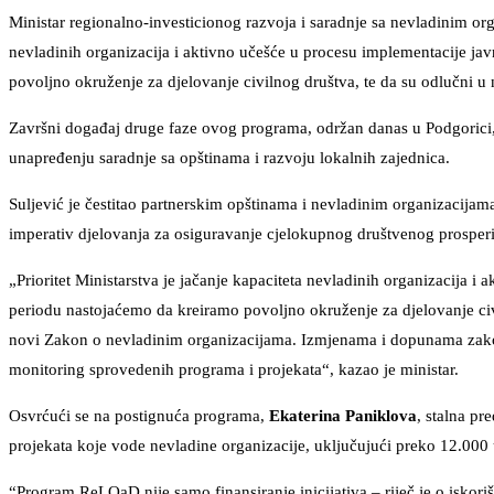
Ministar regionalno-investicionog razvoja i saradnje sa nevladinim or
nevladinih organizacija i aktivno učešće u procesu implementacije javn
povoljno okruženje za djelovanje civilnog društva, te da su odlučni 
Završni događaj druge faze ovog programa, održan danas u Podgorici, i
unapređenju saradnje sa opštinama i razvoju lokalnih zajednica.
Suljević je čestitao partnerskim opštinama i nevladinim organizacijama
imperativ djelovanja za osiguravanje cjelokupnog društvenog prosperi
„Prioritet Ministarstva je jačanje kapaciteta nevladinih organizacija i
periodu nastojaćemo da kreiramo povoljno okruženje za djelovanje ci
novi Zakon o nevladinim organizacijama. Izmjenama i dopunama zakona 
monitoring sprovedenih programa i projekata“, kazao je ministar.
Osvrćući se na postignuća programa,
Ekaterina Paniklova
, stalna p
projekata koje vode nevladine organizacije, uključujući preko 12.000 u
“Program ReLOaD nije samo finansiranje inicijativa – riječ je o iskori