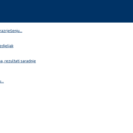
azrješenju...
edjeljak
a, rezultati saradnje
...