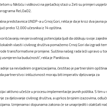
tom u Nikšiću i vidikovci na pješačkoj stazi u Zeti su primjeri uspješ
ru programa ReLOaD2.
talna predstavnica UNDP-a u Crnoj Gori, rekla je da je kroz dva javna 
ući preko 12.000 učesnika iz 14 opština.
skorišćavanju nevjerovatnog potencijala ljudi da oblikuju svoje zajedni
okalnih vlasti i civilnog društva pomažemo Crnoj Gori da izgradi tem
edvode transformativne promjene. Suština našeg rada leži upravo u t
voj usmjeren ka budućnosti“, rekla je Paniklova.
aradnje sa nevladinim organizacijama, čestitao je partnerskim opština
a partnerstvo i inkluzivnost moraju biti imperativ djelovanja za
ija i aktivno učešće u procesu implementacije javnih politika. S tim u v
 za djelovanje civilnog društva, a uprkos brojnim izazovima, odluč
jama. Izmjenama i dopunama zakona će se unaprijediti i olakšati nač