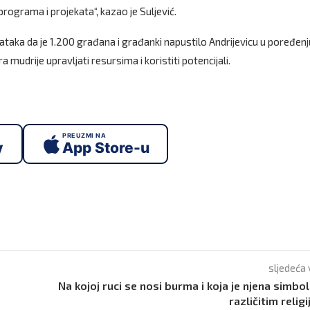
rograma i projekata“, kazao je Suljević.
taka da je 1.200 građana i građanki napustilo Andrijevicu u poređenj
mudrije upravljati resursima i koristiti potencijali.
PREUZMI NA
y
App Store-u
sljedeća 
Na kojoj ruci se nosi burma i koja je njena simbol
različitim relig