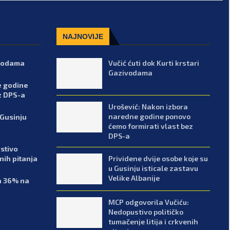
NAJNOVIJE
ivodama
Vučić ćuti dok Kurti krstari
Gazivodama
e godine
z DPS-a
Urošević: Nakon izbora
naredne godine ponovo
 Gusinju
ćemo formirati vlast bez
DPS-a
stivo
Prividene dvije osobe koje su
enih pitanja
u Gusinju isticale zastavu
Velike Albanije
sa 36% na
MCP odgovorila Vučiću:
Nedopustivo političko
tumačenje litija i crkvenih