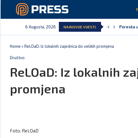
6 Augusta, 2026
Poreska u
NAJNOVIJE VIJESTI:
Laković: 
Crna Gora
Aerodromi
EPCG: Sis
Spajić: C
Home
»
ReLOaD: Iz lokalnih zajednica do velikih promjena
Društvo
ReLOaD: Iz lokalnih za
promjena
Foto: ReLOaD