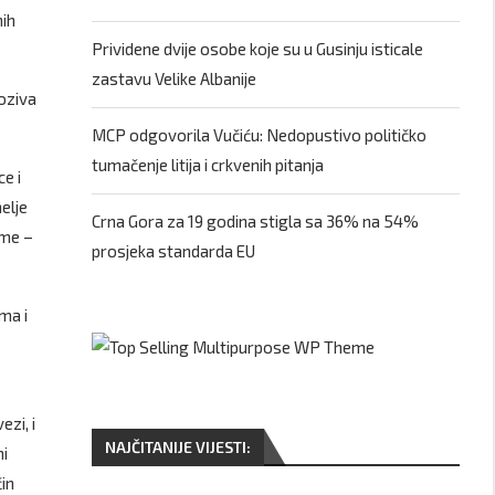
nih
Prividene dvije osobe koje su u Gusinju isticale
zastavu Velike Albanije
poziva
MCP odgovorila Vučiću: Nedopustivo političko
tumačenje litija i crkvenih pitanja
ce i
elje
Crna Gora za 19 godina stigla sa 36% na 54%
ome –
prosjeka standarda EU
ma i
ezi, i
NAJČITANIJE VIJESTI:
ni
in