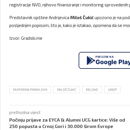
registracije NVO, njihovo finansiranje i monitoring sprovedenih p
Predstavnik opštine Andrijevica
Miloš Čukić
upozorio je na poda
posljednjim popisom, što je, kako je istakao, opomena da se mora 
Izvor: Gradski.me
PREUZMI NA
Google Pla
EKATARINA PANIKLOVA
MILOŠ ČUKIĆ
RELOAD
UNDP
prethodna vijest
Počinju prijave za EYCA & Alumni UCG kartice: Više od
250 popusta u Crnoj Gori i 30.000 širom Evrope