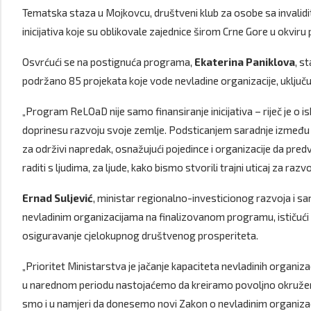
Tematska staza u Mojkovcu, društveni klub za osobe sa invalidite
inicijativa koje su oblikovale zajednice širom Crne Gore u okvi
Osvrćući se na postignuća programa,
Ekaterina Paniklova
, s
podržano 85 projekata koje vode nevladine organizacije, uključuj
„Program ReLOaD nije samo finansiranje inicijativa – riječ je o i
doprinesu razvoju svoje zemlje. Podsticanjem saradnje između l
za održivi napredak, osnažujući pojedince i organizacije da pr
raditi s ljudima, za ljude, kako bismo stvorili trajni uticaj za raz
Ernad Suljević
, ministar regionalno-investicionog razvoja i s
nevladinim organizacijama na finalizovanom programu, ističući d
osiguravanje cjelokupnog društvenog prosperiteta.
„Prioritet Ministarstva je jačanje kapaciteta nevladinih organizac
u narednom periodu nastojaćemo da kreiramo povoljno okruženje
smo i u namjeri da donesemo novi Zakon o nevladinim organizaci