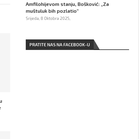
Amfilohijevom stanju, Bošković: „Za
muštuluk bih pozlatio“
Srijeda, 8 Oktobra 2025,
PRATITE NAS NA FACEBOOK-U
u
e