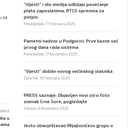
“Vijesti” i dio medija odbijaju povećanje
plata zaposlenima, RTCG spremna za
potpis
u sa
Ponedjeljak, 17 Februara 2025,
Pametni nadzor u Podgorici: Prve kazne već
prvog dana rada sistema
Ponedjeljak, 17 Novembra 2025,
“Vijesti” dobile novog većinskog vlasnika
Četvrtak, 19 Februara 2026,
PRESS saznaje: Objavljen novi otro foto
snimak Crne Gore, pogledajte
Subota, 8 Novembra 2025,
vijest
ika u
ijama
Jevto obavještavao Mijajlovićevu grupu o