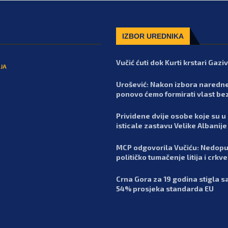
IZBOR UREDNIKA
Vučić ćuti dok Kurti krstari Gaz
JA
Urošević: Nakon izbora naredn
ponovo ćemo formirati vlast be
Prividene dvije osobe koje su u
isticale zastavu Velike Albanije
MCP odgovorila Vučiću: Nedopu
političko tumačenje litija i crkv
Crna Gora za 19 godina stigla 
54% prosjeka standarda EU