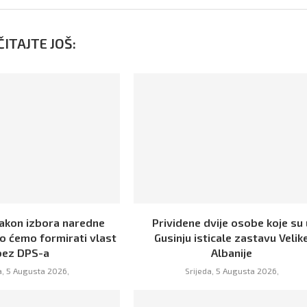
ITAJTE JOŠ:
Nakon izbora naredne
Prividene dvije osobe koje su 
o ćemo formirati vlast
Gusinju isticale zastavu Velik
bez DPS-a
Albanije
a, 5 Augusta 2026,
Srijeda, 5 Augusta 2026,