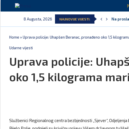
8 Augusta, 2026
Na prosla
NAJNOVIJE VIJESTI:
Home
»
Uprava policije: Uhapšen Beranac, pronađeno oko 1,5 kilogra
Udarne vijesti
Uprava policije: Uha
oko 1,5 kilograma ma
Službenici Regionalnog centra bezbjednosti „Sjever“, Odjeljenja
Bijelo Polje, podnijeli su krivičnu prijavu Višem državnom tužilaš