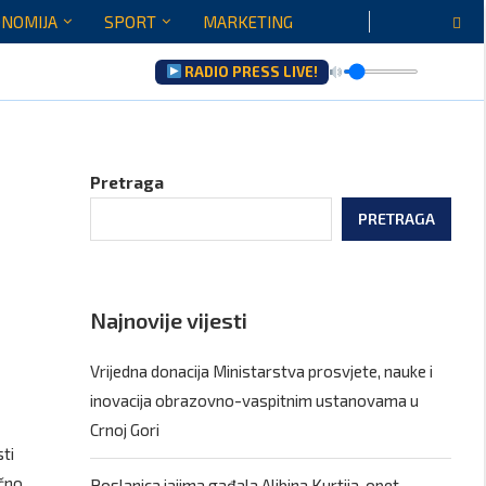
NOMIJA
SPORT
MARKETING
RADIO PRESS LIVE!
enju...
Pretraga
PRETRAGA
Najnovije vijesti
Vrijedna donacija Ministarstva prosvjete, nauke i
inovacija obrazovno-vaspitnim ustanovama u
Crnoj Gori
ti
ično
Poslanica jajima gađala Aljbina Kurtija, opet