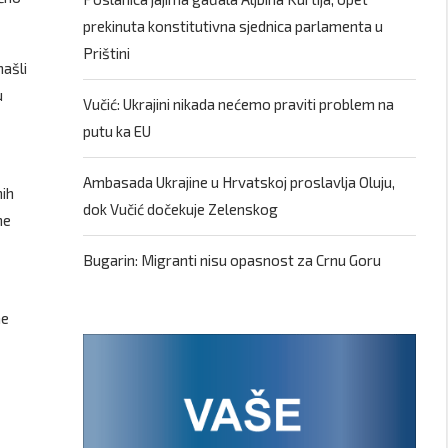
prekinuta konstitutivna sjednica parlamenta u
Prištini
našli
u
Vučić: Ukrajini nikada nećemo praviti problem na
putu ka EU
Ambasada Ukrajine u Hrvatskoj proslavlja Oluju,
nih
dok Vučić dočekuje Zelenskog
ne
Bugarin: Migranti nisu opasnost za Crnu Goru
ne