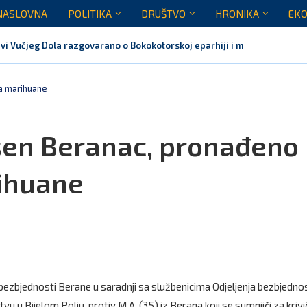
NASLOVNA
POLITIKA
DRUŠTVO
HRONIKA
EKO
vi Vučjeg Dola razgovarano o Bokokotorskoj eparhiji i mogućem razrješ
ma marihuane
pšen Beranac, pronađeno
rihuane
 bezbjednosti Berane u saradnji sa službenicima Odjeljenja bezbjednos
tvu u Bijelom Polju, protiv M.A. (35) iz Berana koji se sumnjiči za kriv