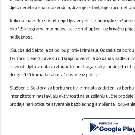
djelo neovlašćena proizvodnja, držanje i stavljanje u promet op
Kako se navodi u saopštenju Uprave policije, policijski službenici
oko 1,5 kilograma marihuana, te je on uhapšen i uz krivičnu prij
nadležnost.
„Službenici Sektora za borbu protiv kriminala, Odsjeka za borb
teritoriji cijele države su od kraja novembra do danas nadležnim 
krivičnih djela iz oblasti zloupotrebe droga, dok je podnijeta i 31
droge i 134 komada tableta“, navode iz policije.
Službenici Sektora za borbu protiv kriminala zaduženi za borbu
intenzitetom nastavljaju aktivnosti na suzbijanju ulične prodaje 
prodaje narkotika, te stvaranja bezbjednog ambijenta i očuvanja 
PREUZMI NA
Google Pla