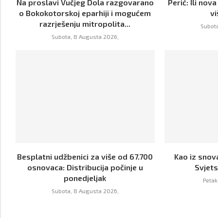
Na proslavi Vučjeg Dola razgovarano
Perić: Ili nova
o Bokokotorskoj eparhiji i mogućem
v
razrješenju mitropolita...
Subota
Subota, 8 Augusta 2026,
Besplatni udžbenici za više od 67.700
Kao iz snova
osnovaca: Distribucija počinje u
Svjet
ponedjeljak
Petak
Subota, 8 Augusta 2026,