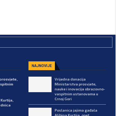
NAJNOVIJE
prosvjete,
Vrijedna donacija
spitnim
Ministarstva prosvjete,
nauke i inovacija obrazovno-
vaspitnim ustanovama u
Crnoj Gori
Kurtija,
ednica
Poslanica jajima gađala
Aljbina Kurtija, opet