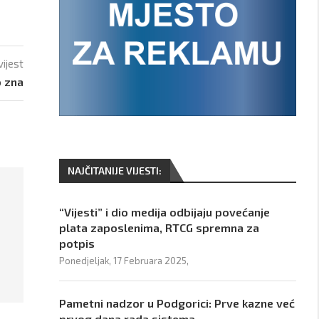
vijest
o zna
NAJČITANIJE VIJESTI:
“Vijesti” i dio medija odbijaju povećanje
plata zaposlenima, RTCG spremna za
potpis
Ponedjeljak, 17 Februara 2025,
Pametni nadzor u Podgorici: Prve kazne već
prvog dana rada sistema