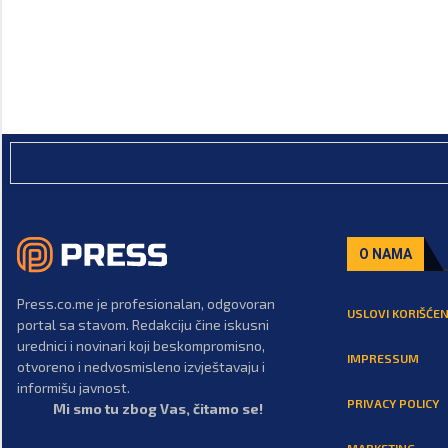
O NAMA
Press.co.me je profesionalan, odgovoran
USLOVI KORIŠĆEN
portal sa stavom. Redakciju čine iskusni
urednici i novinari koji beskompromisno,
IMPRESSUM
otvoreno i nedvosmisleno izvještavaju i
informišu javnost.
PRIVACY POLICY
Mi smo tu zbog Vas, čitamo se!