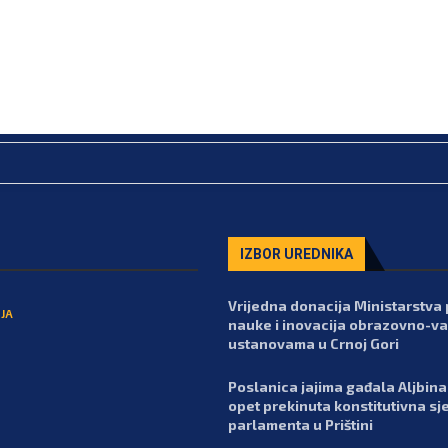
IZBOR UREDNIKA
Vrijedna donacija Ministarstva 
JA
nauke i inovacija obrazovno-va
ustanovama u Crnoj Gori
Poslanica jajima gađala Aljbina 
opet prekinuta konstitutivna sj
parlamenta u Prištini