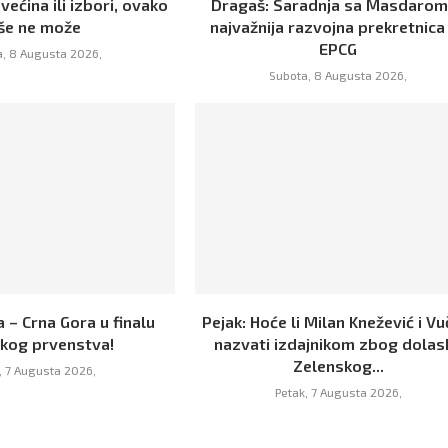
 većina ili izbori, ovako
Dragaš: Saradnja sa Masdarom
iše ne može
najvažnija razvojna prekretnica
EPCG
, 8 Augusta 2026,
Subota, 8 Augusta 2026,
 – Crna Gora u finalu
Pejak: Hoće li Milan Knežević i Vu
skog prvenstva!
nazvati izdajnikom zbog dolas
Zelenskog...
, 7 Augusta 2026,
Petak, 7 Augusta 2026,