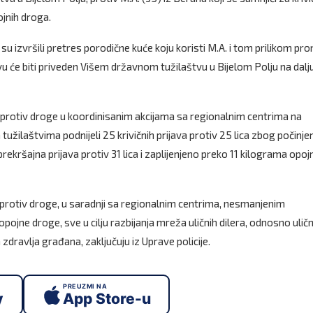
ojnih droga.
 su izvršili pretres porodične kuće koju koristi M.A. i tom prilikom pro
avu će biti priveden Višem državnom tužilaštvu u Bijelom Polju na dalj
u protiv droge u koordinisanim akcijama sa regionalnim centrima na
tužilaštvima podnijeli 25 krivičnih prijava protiv 25 lica zbog počinje
 prekršajna prijava protiv 31 lica i zaplijenjeno preko 11 kilograma opoj
 protiv droge, u saradnji sa regionalnim centrima, nesmanjenim
opojne droge, sve u cilju razbijanja mreža uličnih dilera, odnosno ulič
zdravlja građana, zaključuju iz Uprave policije.
PREUZMI NA
y
App Store-u