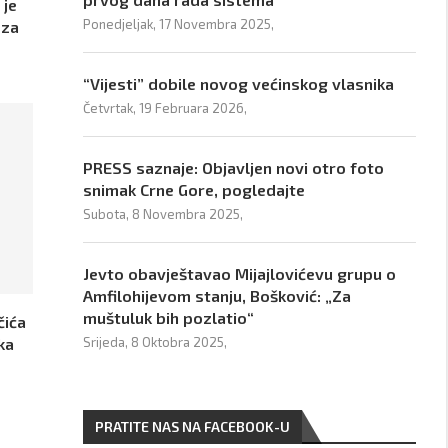
 je
Ponedjeljak, 17 Novembra 2025,
 za
“Vijesti” dobile novog većinskog vlasnika
Četvrtak, 19 Februara 2026,
PRESS saznaje: Objavljen novi otro foto
snimak Crne Gore, pogledajte
Subota, 8 Novembra 2025,
Jevto obavještavao Mijajlovićevu grupu o
Amfilohijevom stanju, Bošković: „Za
muštuluk bih pozlatio“
čića
ka
Srijeda, 8 Oktobra 2025,
PRATITE NAS NA FACEBOOK-U