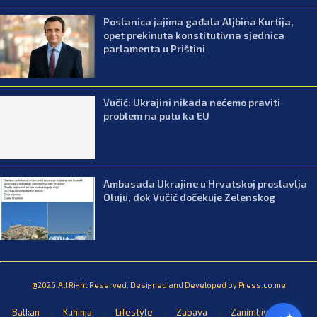
Poslanica jajima gađala Aljbina Kurtija,
opet prekinuta konstitutivna sjednica
parlamenta u Prištini
Vučić: Ukrajini nikada nećemo praviti
problem na putu ka EU
Ambasada Ukrajine u Hrvatskoj proslavlja
Oluju, dok Vučić dočekuje Zelenskog
@2026.All Right Reserved. Designed and Developed by Press.co.me
Balkan
Kuhinja
Lifestyle
Zabava
Zanimljivosti