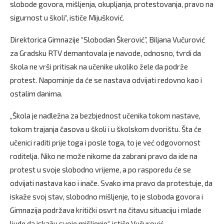
slobode govora, mišljenja, okupljanja, protestovanja, pravo na
sigurnost u školi“, ističe Mijušković.
Direktorica Gimnazije “Slobodan Škerović”, Biljana Vučurović
za Gradsku RTV demantovala je navode, odnosno, tvrdi da
škola ne vrši pritisak na učenike ukoliko žele da podrže
protest. Napominje da će se nastava odvijati redovno kao i
ostalim danima.
„Škola je nadležna za bezbjednost učenika tokom nastave,
tokom trajanja časova u školi i u školskom dvorištu. Šta će
učenici raditi prije toga i posle toga, to je već odgovornost
roditelja. Niko ne može nikome da zabrani pravo da ide na
protest u svoje slobodno vrijeme, a po rasporedu će se
odvijati nastava kao i inače. Svako ima pravo da protestuje, da
iskaže svoj stav, slobodno mišljenje, to je sloboda govora i
Gimnazija podržava kritički osvrt na čitavu situaciju i mlade
ljude da iskažu svoje mišljenje“, ističe Vučurović.