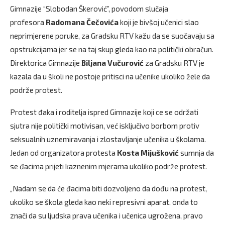
Gimnazije “Slobodan Škerović”, povodom slučaja
profesora
Radomana Čečovića
koji je bivšoj učenici slao
neprimjerene poruke, za Gradsku RTV kažu da se suočavaju sa
opstrukcijama jer se na taj skup gleda kao na politički obračun.
Direktorica Gimnazije
Biljana Vučurović
za Gradsku RTV je
kazala da u školi ne postoje pritisci na učenike ukoliko žele da
podrže protest.
Protest đaka i roditelja ispred Gimnazije koji ce se održati
sjutra nije politički motivisan, već isključivo borbom protiv
seksualnih uznemiravanja i zlostavljanje učenika u školama.
Jedan od organizatora protesta
Kosta Mijušković
sumnja da
se đacima prijeti kaznenim mjerama ukoliko podrže protest.
„Nadam se da će đacima biti dozvoljeno da dođu na protest,
ukoliko se škola gleda kao neki represivni aparat, onda to
znači da su ljudska prava učenika i učenica ugrožena, pravo