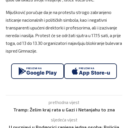
Mijušković poručuje da je na protestu strogo zabranjeno
isticanje nacionalnih i političkih simbola, kao i negativni
transparenti upućeni direktorki i profesorima, ali i izazivanje
nereda i nasilja. Protest će se održati sjutra u 17.15 sati, a prije
toga, od 13 do 13.30 organizatori najavljuju blokiranje bulevara
ispred Gimnazije.
PREUZMI NA
PREUZMI NA
Google Play
App Store-u
prethodna vijest
Tramp: Želim kraj rata u Gazi i Netanjahu to zna
sljedeća vijest
U pucnjavi u Podgorici ranjena jedna osoba: Policija