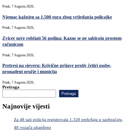
Petak, 7 Augusta 2026,
Njemac kažnjen sa 1.500 eura zbog vrijeđanja policajke
Petak, 7 Augusta 2026,
Zvicer neće robijati 56 godina: Kazne se ne sabiraju prostom
računicom
Petak, 7 Augusta 2026,
Pretresi na sjeveru: Krivične prijave protiv četiri osobe,
pronađeni oružje i municija
Petak, 7 Augusta 2026,
Pretraga
Pretraga
Najnovije vijesti
Za 48 sati policija registrovala 1.320 prekršaja u saobraćaju,
48 vozača uhapšeno