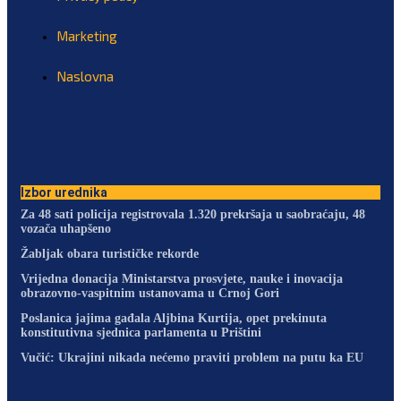
Marketing
Naslovna
Izbor urednika
Za 48 sati policija registrovala 1.320 prekršaja u saobraćaju, 48
vozača uhapšeno
Žabljak obara turističke rekorde
Vrijedna donacija Ministarstva prosvjete, nauke i inovacija
obrazovno-vaspitnim ustanovama u Crnoj Gori
Poslanica jajima gađala Aljbina Kurtija, opet prekinuta
konstitutivna sjednica parlamenta u Prištini
Vučić: Ukrajini nikada nećemo praviti problem na putu ka EU