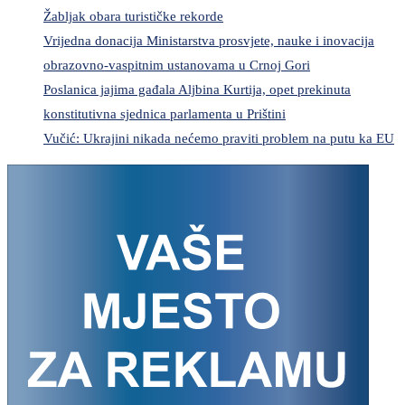
Žabljak obara turističke rekorde
Vrijedna donacija Ministarstva prosvjete, nauke i inovacija
obrazovno-vaspitnim ustanovama u Crnoj Gori
Poslanica jajima gađala Aljbina Kurtija, opet prekinuta
konstitutivna sjednica parlamenta u Prištini
Vučić: Ukrajini nikada nećemo praviti problem na putu ka EU