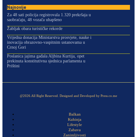
Najnovije
Za 48 sati policija registrovala 1.320 prekršaja u
saobraćaju, 48 vozača uhapšeno
Žabljak obara turističke rekorde
Vrijedna donacija Ministarstva prosvjete, nauke i
inovacija obrazovno-vaspitnim ustanovama u
Crnoj Gori
Poslanica jajima gađala Aljbina Kurtija, opet
prekinuta konstitutivna sjednica parlamenta u
Prištini
@2026.All Right Reserved. Designed and Developed by Press.co.me
Balkan
Kuhinja
Lifestyle
Zabava
Zanimljivosti