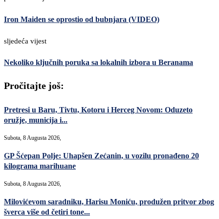
Iron Maiden se oprostio od bubnjara (VIDEO)
sljedeća vijest
Nekoliko ključnih poruka sa lokalnih izbora u Beranama
Pročitajte još:
Pretresi u Baru, Tivtu, Kotoru i Herceg Novom: Oduzeto
oružje, municija i...
Subota, 8 Augusta 2026,
GP Šćepan Polje: Uhapšen Zećanin, u vozilu pronađeno 20
kilograma marihuane
Subota, 8 Augusta 2026,
Milovićevom saradniku, Harisu Moniću, produžen pritvor zbog
šverca više od četiri tone...