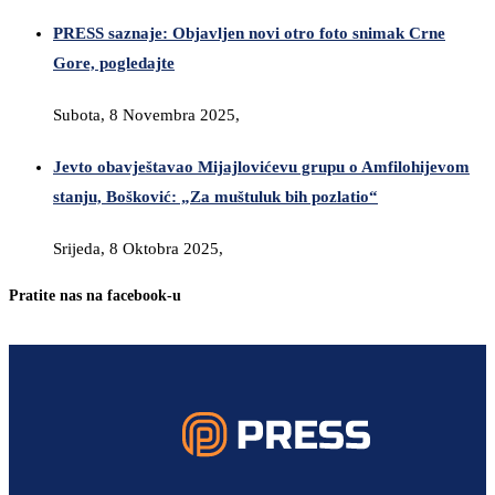
PRESS saznaje: Objavljen novi otro foto snimak Crne
Gore, pogledajte
Subota, 8 Novembra 2025,
Jevto obavještavao Mijajlovićevu grupu o Amfilohijevom
stanju, Bošković: „Za muštuluk bih pozlatio“
Srijeda, 8 Oktobra 2025,
Pratite nas na facebook-u