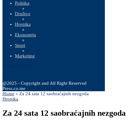
Politika
Društvo
Hronika
Ekonomija
Sport
Marketing
9 Augusta, 2026
@2025 - Copyright and All Right Reserved
Press.co.me
Home
»
Za 24 sata 12 saobraćajnih nezgoda
Hronika
Za 24 sata 12 saobraćajnih nezgoda