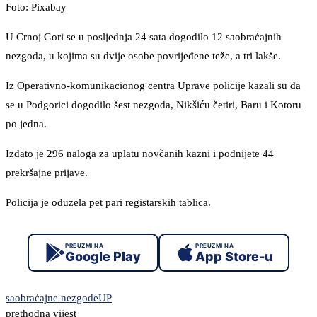
Foto: Pixabay
U Crnoj Gori se u posljednja 24 sata dogodilo 12 saobraćajnih
nezgoda, u kojima su dvije osobe povrijeđene teže, a tri lakše.
Iz Operativno-komunikacionog centra Uprave policije kazali su da
se u Podgorici dogodilo šest nezgoda, Nikšiću četiri, Baru i Kotoru
po jedna.
Izdato je 296 naloga za uplatu novčanih kazni i podnijete 44
prekršajne prijave.
Policija je oduzela pet pari registarskih tablica.
PREUZMI NA
PREUZMI NA
Google Play
App Store-u
saobraćajne nezgode
UP
prethodna vijest