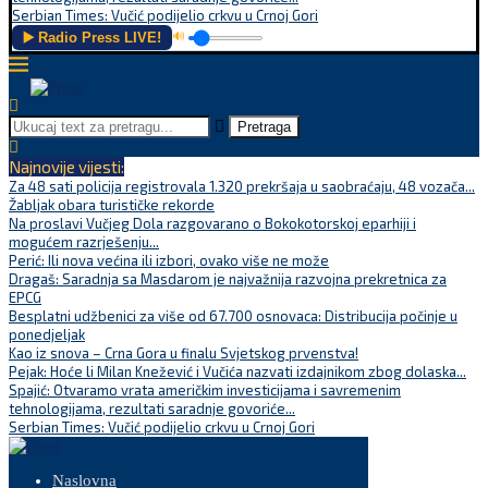
Serbian Times: Vučić podijelio crkvu u Crnoj Gori
▶️ Radio Press LIVE!
🔊
Pretraga
Najnovije vijesti:
Za 48 sati policija registrovala 1.320 prekršaja u saobraćaju, 48 vozača...
Žabljak obara turističke rekorde
Na proslavi Vučjeg Dola razgovarano o Bokokotorskoj eparhiji i
mogućem razrješenju...
Perić: Ili nova većina ili izbori, ovako više ne može
Dragaš: Saradnja sa Masdarom je najvažnija razvojna prekretnica za
EPCG
Besplatni udžbenici za više od 67.700 osnovaca: Distribucija počinje u
ponedjeljak
Kao iz snova – Crna Gora u finalu Svjetskog prvenstva!
Pejak: Hoće li Milan Knežević i Vučića nazvati izdajnikom zbog dolaska...
Spajić: Otvaramo vrata američkim investicijama i savremenim
tehnologijama, rezultati saradnje govoriće...
Serbian Times: Vučić podijelio crkvu u Crnoj Gori
Naslovna