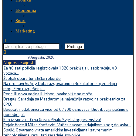
Hronika
Ekonomija
Sport
Marketing
Pretraga
9 Augusta, 2026
Najnovije vijesti:
Za 48 sati policija registrovala 1.320 prekršaja u saobraćaju, 48
vozača...
Žabljak obara turističke rekorde
Na proslavi Vučjeg Dola razgovarano o Bokokotorskoj eparhiji i
mogućem razrješenju...
Perić: Ili nova većina ili izbori, ovako više ne može
Dragaš: Saradnja sa Masdarom je najvažnija razvojna prekretnica za
EPCG
Besplatni udžbenici za više od 67.700 osnovaca: Distribucija počinje u
ponedjeljak
Kao iz snova – Crna Gora u finalu Svjetskog prvenstva!
Pejak: Hoće li Milan Knežević i Vučića nazvati izdajnikom zbog dolaska...
Spajić: Otvaramo vrata američkim investicijama i savremenim
tehnologijama, rezultati saradnje govoriće...