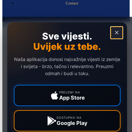
Contact
×
Sve vijesti.
Naslovna
Politika
Uvijek uz tebe.
Društvo
Hronika
Naša aplikacija donosi najvažnije vijesti iz zemlje
i svijeta - brzo, tačno i relevantno. Preuzmi
Ekonomija
odmah i budi u toku.
Sport
Marketing
PREUZMI NA
App Store
DOSTUPNO NA
Google Play