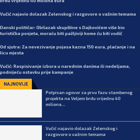
brdu vrijednu 40 miliona eura
Vučić najavio dolazak Zelenskog i razgovore o važnim temama
Danski političar: Obilazak skupštine s Dajkovićem više bio
turistička posjeta, moraću biti pažljiviji kome ću biti vodič
Od sjutra: Za nevezivanje pojasa kazna 150 eura, plaćanje i na
licu mjesta
Vučić: Raspisivanje izbora u narednim danima ili nedeljama,
podnijeću ostavku prije kampanje
NAJNOVIJE
Potpisan ugovor za prvu fazu stambenog
projekta na Veljem brdu vrijednu 40
miliona...
Vučić najavio dolazak Zelenskog i
razgovore o važnim temama