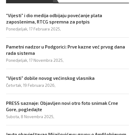
“Vijesti” i dio medija odbijaju povećanje plata
zaposlenima, RTCG spremna za potpis
Ponedjeljak, 17 Februara 2025,
Pametni nadzor u Podgorici: Prve kazne već prvog dana
rada sistema
Ponedjeljak, 17 Novembra 2025,
“Vijesti” dobile novog većinskog vlasnika
Četvrtak, 19 Februara 2026,
PRESS saznaje: Objavljen novi otro foto snimak Crne
Gore, pogledajte
Subota, 8 Novembra 2025,
Jevto obavještavao Mijajlovićevu grupu o Amfilohijevom