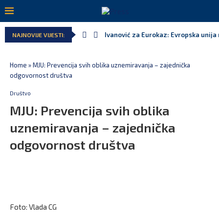
Ivanović za Eurokaz: Evropska unija n
NAJNOVIJE VIJESTI:
Spajić: Snažno podržavamo domaće fe
MPNI do kraja jula realizovalo gotov
U prethodnih pet godina: Vučić tri pu
MCP odgovorila Vučiću: Nedopustivo p
Andrić: Crnoj Gori nije bilo mjesto na
Home
»
MJU: Prevencija svih oblika uznemiravanja – zajednička
odgovornost društva
Društvo
MJU: Prevencija svih oblika
uznemiravanja – zajednička
odgovornost društva
Foto: Vlada CG