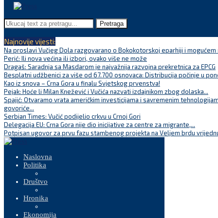
Pretraga
Najnovije vijesti:
Na proslavi Vučjeg Dola razgovarano o Bokokotorskoj eparhiji i mogućem r
Perić: Ili nova većina ili izbori, ovako više ne može
Dragaš: Saradnja sa Masdarom je najvažnija razvojna prekretnica za EPCG
Besplatni udžbenici za više od 67.700 osnovaca: Distribucija počinje u pon
Kao iz snova – Crna Gora u finalu Svjetskog prvenstva!
Pejak: Hoće li Milan Knežević i Vučića nazvati izdajnikom zbog dolaska...
Spajić: Otvaramo vrata američkim investicijama i savremenim tehnologijam
govoriće...
Serbian Times: Vučić podijelio crkvu u Crnoj Gori
Delegacija EU: Crna Gora nije dio inicijative za centre za migrante,...
Potpisan ugovor za prvu fazu stambenog projekta na Veljem brdu vrijednu
Naslovna
Politika
Društvo
Hronika
Ekonomija