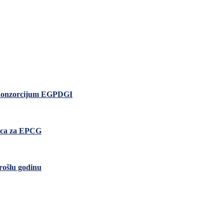
io konzorcijum EGPDGI
nica za EPCG
rošlu godinu