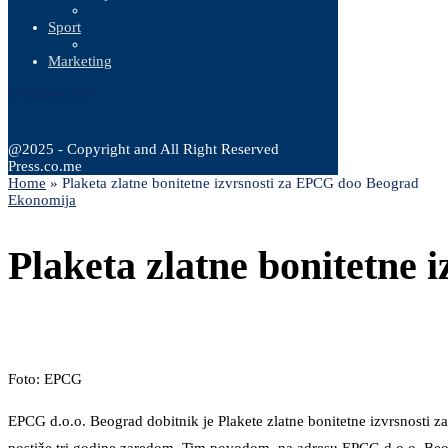
Sport
Marketing
8 Augusta, 2026
@2025 - Copyright and All Right Reserved
Press.co.me
Home
»
Plaketa zlatne bonitetne izvrsnosti za EPCG doo Beograd
Ekonomija
Plaketa zlatne bonitetne
Foto: EPCG
EPCG d.o.o. Beograd dobitnik je Plakete zlatne bonitetne izvrsnosti za