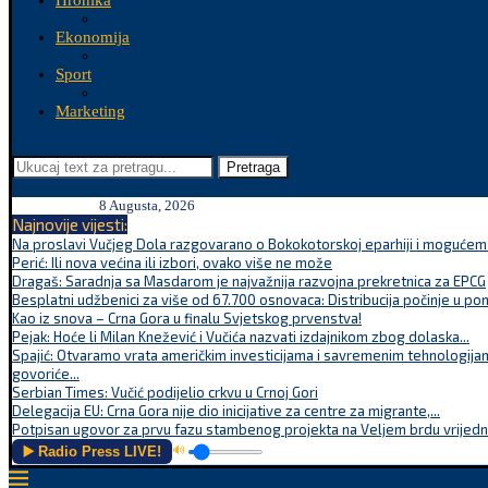
Hronika
Ekonomija
Sport
Marketing
Pretraga
8 Augusta, 2026
Najnovije vijesti:
Na proslavi Vučjeg Dola razgovarano o Bokokotorskoj eparhiji i mogućem r
Perić: Ili nova većina ili izbori, ovako više ne može
Dragaš: Saradnja sa Masdarom je najvažnija razvojna prekretnica za EPCG
Besplatni udžbenici za više od 67.700 osnovaca: Distribucija počinje u po
Kao iz snova – Crna Gora u finalu Svjetskog prvenstva!
Pejak: Hoće li Milan Knežević i Vučića nazvati izdajnikom zbog dolaska...
Spajić: Otvaramo vrata američkim investicijama i savremenim tehnologijam
govoriće...
Serbian Times: Vučić podijelio crkvu u Crnoj Gori
Delegacija EU: Crna Gora nije dio inicijative za centre za migrante,...
Potpisan ugovor za prvu fazu stambenog projekta na Veljem brdu vrijednu
▶️ Radio Press LIVE!
🔊