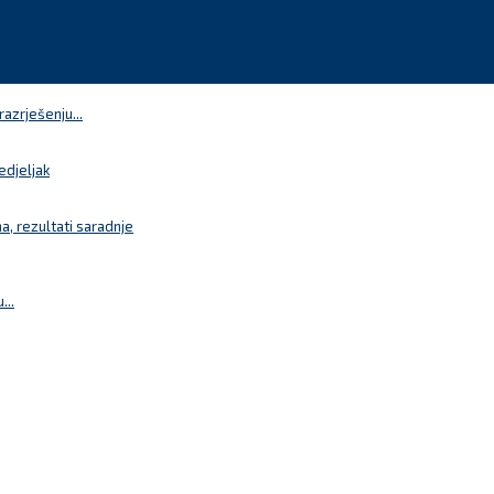
azrješenju...
edjeljak
a, rezultati saradnje
...