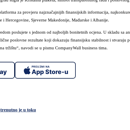
d stigla je Kristalna plaketa, simbol transparentnog rada i poslovnog 
atforma za provjeru najznačajnijih finansijskih informacija, najkonkur
ne i Hercegovine, Sjeverne Makedonije, Mađarske i Albanije.
redom poslujete s jednom od najboljih bonitetnih ocjena. U skladu sa a
ične poslovne rezultate koji dokazuju finansijsku stabilnost i stvaraju 
u na tržištu“, navodi se u pismu CompanyWall business tima.
PREUZMI NA
lay
App Store-u
trenutno je u toku