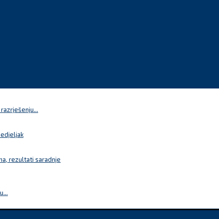
azrješenju...
nedjeljak
a, rezultati saradnje
...