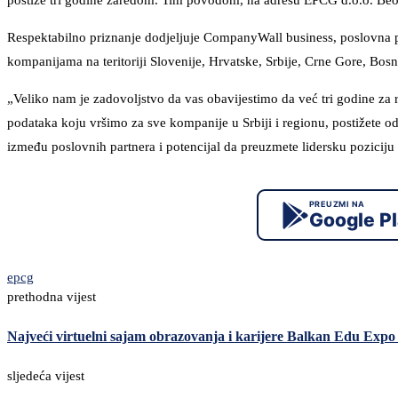
postiže tri godine zaredom. Tim povodom, na adresu EPCG d.o.o. Beogra
Respektabilno priznanje dodjeljuje CompanyWall business, poslovna pl
kompanijama na teritoriji Slovenije, Hrvatske, Srbije, Crne Gore, Bos
„Veliko nam je zadovoljstvo da vas obavijestimo da već tri godine za 
podataka koju vršimo za sve kompanije u Srbiji i regionu, postižete odl
između poslovnih partnera i potencijal da preuzmete lidersku pozicij
PREUZMI NA
Google P
epcg
prethodna vijest
Najveći virtuelni sajam obrazovanja i karijere Balkan Edu Expo 
sljedeća vijest