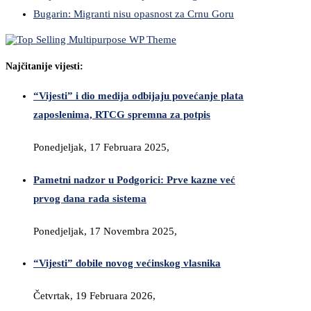
Bugarin: Migranti nisu opasnost za Crnu Goru
Najčitanije vijesti:
“Vijesti” i dio medija odbijaju povećanje plata
zaposlenima, RTCG spremna za potpis
Ponedjeljak, 17 Februara 2025,
Pametni nadzor u Podgorici: Prve kazne već
prvog dana rada sistema
Ponedjeljak, 17 Novembra 2025,
“Vijesti” dobile novog većinskog vlasnika
Četvrtak, 19 Februara 2026,