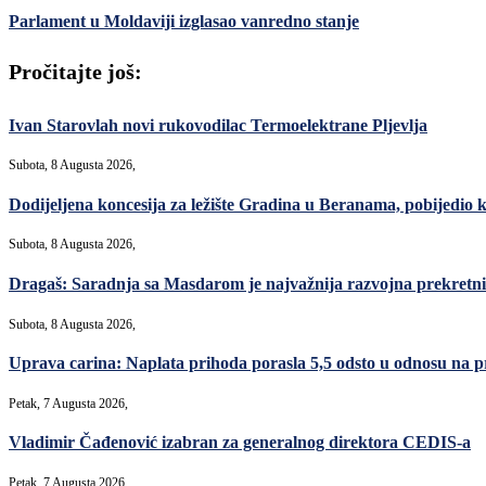
Parlament u Moldaviji izglasao vanredno stanje
Pročitajte još:
Ivan Starovlah novi rukovodilac Termoelektrane Pljevlja
Subota, 8 Augusta 2026,
Dodijeljena koncesija za ležište Gradina u Beranama, pobijed
Subota, 8 Augusta 2026,
Dragaš: Saradnja sa Masdarom je najvažnija razvojna prekret
Subota, 8 Augusta 2026,
Uprava carina: Naplata prihoda porasla 5,5 odsto u odnosu na p
Petak, 7 Augusta 2026,
Vladimir Čađenović izabran za generalnog direktora CEDIS-a
Petak, 7 Augusta 2026,