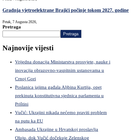
Gradnja vjetroelektrane Brajići počinje tokom 2027. godine
Petak, 7 Augusta 2026,
Pretraga
Pretraga
Najnovije vijesti
Vrijedna donacija Ministarstva prosvjete, nauke i
inovacija obrazovno-vaspitnim ustanovama u
Crnoj Gori
Poslanica jajima gađala Aljbina Kurtija, opet
prekinuta konstitutivna sjednica parlamenta u
Prištini
Vučić: Ukrajini nikada nećemo praviti problem
na putu ka EU
Ambasada Ukrajine u Hrvatskoj proslavlja
Oluju, dok Vučić dočekuje Zelenskog