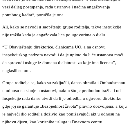
vezi daljeg postupanja, rada ustanove i načina angažovanja
potrebnog kadra“, poručila je ona.
Ali, kako se navodi u saopštenju grupe roditelja, takve instrukcije
nije tražila kada je angažovala lica po ugovorima o djelu.
“U Obavještenju direktorice, članicama UO, a na osnovu
inspekcijskog nadzora navodi i da je upitno da li će ustanova moći
da sprovodi usluge iz domena djelatnosti za koje ima licencu”,
naglasili su oni.
Grupa roditelja se, kako su zaključili, danas obratila i Ombudsmanu
u odnosu na stanje u ustanovi, nakon što je prethodno tražila i od
Inspekcije rada da se utvrdi da li je odredba u ugovoru direktorke
gdje joj se garantuje „bezbjednost života“ pravno dozvoljena, a koju
je najveći dio roditelja doživio kao ponižavajući akt u odnosu na
njihovu djecu, kao korisnike usluga u Dnevnom centru.