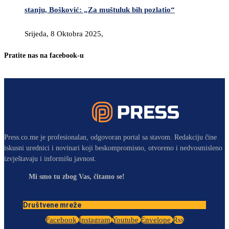
stanju, Bošković: „Za muštuluk bih pozlatio“
Srijeda, 8 Oktobra 2025,
Pratite nas na facebook-u
Press.co.me je profesionalan, odgovoran portal sa stavom. Redakciju čine
iskusni urednici i novinari koji beskompromisno, otvoreno i nedvosmisleno
izvještavaju i informišu javnost.
Mi smo tu zbog Vas, čitamo se!
Društvene mreže
Facebook
Instagram
Youtube
Envelope
Rss