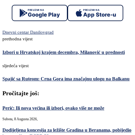
PREUZMI NA
PREUZMI NA
Google Play
App Store-u
Dnevni centar Danilovgrad
prethodna vijest
Izbori u Hrvatskoj krajem decembra, Milanović u prednosti
sljedeća vijest
Spajić sa Ruteom: Crna Gora ima značajnu ulogu na Balkanu
Pročitajte još:
Perić: Ili nova većina ili izbori, ovako više ne može
Subota, 8 Augusta 2026,
Dodijeljena koncesija za ležište Gradina u Beranama, pobijedio