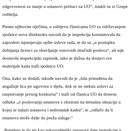
odgovornost za stanje u ustanovi prebaci na UO”, istakli su iz Grupe
roditelja.
Prema njihovim riječima, u zahtjevu članicama UO za održavanjem
sjednice nova direktorka navodi da je inspekcija konstatovala da
zaposleni ispunjavaju opšte uslove rada, te da su „u postupku
dobijanja licenci za obavljanje osnovnih stručnih poslova“, ali nije
dostavila inspekcijski zapisnik, iako je dužna da dostavi sve
materijale kada traži sjednicu UO.
Ona, kako su dodali, takođe navodi da je „bila prinuđena da
angažuje lica po ugovoru o djelu, dok se ne steknu uslovi za
raspisivanje javnog konkursa“ i traži od članica UO da donesu
odluku „o poslovanju ustanove s obzirom na trenutnu situaciju u
kojoj se nalazi ustanova i nedostatak kadra“, te „odluče da li
ustanova može dalje da pruža usluge.“
„Potrebno je da mi kao rukovoditeljki ustanove date instrukcije u