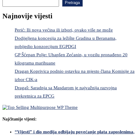
Pretraga
Najnovije vijesti
Perić: Ili nova većina ili izbori, ovako više ne može
Dodijeljena koncesija za ležište Gradina u Beranama,
pobijedio konzorcijum EGPDGI
GP Šćepan Polje: Uhapšen Zećanin, u vozilu pronađeno 20
kilograma marihuane
Dragan Koprivica podnio ostavku na mjesto člana Komisije za
izbor CIK-a
Dragaš: Saradnja sa Masdarom je najvažnija razvojna
prekretnica za EPCG
Najčitanije vijesti:
“Vijesti” i dio medija odbijaju povećanje plata zaposlenima,