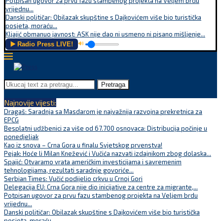
Potpisan ugovor za prvu fazu stambenog projekta na Veljem brdu
vrijednu...
Danski političar: Obilazak skupštine s Dajkovićem više bio turistička
posjeta, moraću...
Kljajić obmanuo javnost: ASK nije dao ni usmeno ni pisano mišljenje...
▶️ Radio Press LIVE!
🔊
Pretraga
Najnovije vijesti:
Dragaš: Saradnja sa Masdarom je najvažnija razvojna prekretnica za
EPCG
Besplatni udžbenici za više od 67.700 osnovaca: Distribucija počinje u
ponedjeljak
Kao iz snova – Crna Gora u finalu Svjetskog prvenstva!
Pejak: Hoće li Milan Knežević i Vučića nazvati izdajnikom zbog dolaska...
Spajić: Otvaramo vrata američkim investicijama i savremenim
tehnologijama, rezultati saradnje govoriće...
Serbian Times: Vučić podijelio crkvu u Crnoj Gori
Delegacija EU: Crna Gora nije dio inicijative za centre za migrante,...
Potpisan ugovor za prvu fazu stambenog projekta na Veljem brdu
vrijednu...
Danski političar: Obilazak skupštine s Dajkovićem više bio turistička
posjeta, moraću...