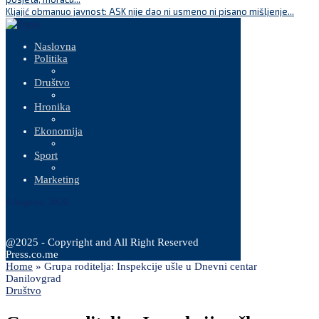
Kljajić obmanuo javnost: ASK nije dao ni usmeno ni pisano mišljenje...
Naslovna
Politika
Društvo
Hronika
Ekonomija
Sport
Marketing
8 Augusta, 2026
@2025 - Copyright and All Right Reserved
Press.co.me
Home
»
Grupa roditelja: Inspekcije ušle u Dnevni centar
Danilovgrad
Društvo