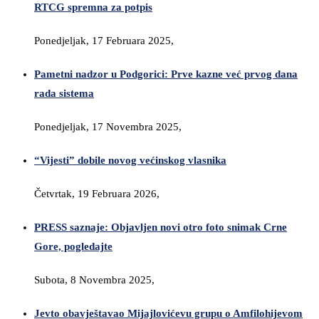
RTCG spremna za potpis
Ponedjeljak, 17 Februara 2025,
Pametni nadzor u Podgorici: Prve kazne već prvog dana
rada sistema
Ponedjeljak, 17 Novembra 2025,
“Vijesti” dobile novog većinskog vlasnika
Četvrtak, 19 Februara 2026,
PRESS saznaje: Objavljen novi otro foto snimak Crne
Gore, pogledajte
Subota, 8 Novembra 2025,
Jevto obavještavao Mijajlovićevu grupu o Amfilohijevom