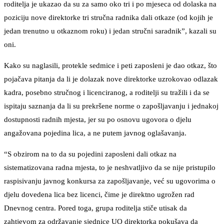
roditelja je ukazao da su za samo oko tri i po mjeseca od dolaska na
poziciju nove direktorke tri stručna radnika dali otkaze (od kojih je
jedan trenutno u otkaznom roku) i jedan stručni saradnik”, kazali su
oni.
Kako su naglasili, protekle sedmice i peti zaposleni je dao otkaz, što
pojačava pitanja da li je dolazak nove direktorke uzrokovao odlazak
kadra, posebno stručnog i licenciranog, a roditelji su tražili i da se
ispitaju saznanja da li su prekršene norme o zapošljavanju i jednakoj
dostupnosti radnih mjesta, jer su po osnovu ugovora o djelu
angažovana pojedina lica, a ne putem javnog oglašavanja.
“S obzirom na to da su pojedini zaposleni dali otkaz na
sistematizovana radna mjesta, to je neshvatljivo da se nije pristupilo
raspisivanju javnog konkursa za zapošljavanje, već su ugovorima o
djelu dovedena lica bez licenci, čime je direktno ugrožen rad
Dnevnog centra. Pored toga, grupa roditelja stiče utisak da
zahtjevom za održavanje sjednice UO direktorka pokušava da