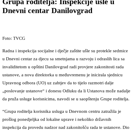
Grupa roditelja: Inspekcije ušle u
Dnevni centar Danilovgrad
Foto: TVCG
Radna i inspekcija socijalne i dječje zaštite ušle su protekle sedmice
u Dnevni centar za djecu sa smetnjama u razvoju i odraslih lica sa
invaliditetom u opštini Danilovgrad radi provjere zakonitosti rada
ustanove, a nova direktorka u međuvremenu je inicirala sjednicu
Upravnog odbora (UO) uz zahtjev da to tijelo razmotri dalje
„poslovanje ustanove“ i donesu Odluku da li Ustanova može nadalje
da pruža usluge korisnicima, navodi se u saopštenju Grupe roditelja.
“Grupa roditelja korisnika usluga u Dnevnom centru zatražila je
prošlog ponedjeljka od lokalne uprave i nekoliko državnih
inspekcija da provedu nadzor nad zakonitošću rada te ustanove. Dio