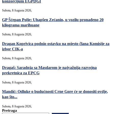
konzorcijum EGPDGI
Subota, 8 Augusta 2026,
GP Šćepan Polje: Uhapšen Zećanin, u vozilu pronađeno 20
kilograma marihuane
Subota, 8 Augusta 2026,
Dragan Koprivica podnio ostavku na mjesto člana Komisije za
izbor CIK-a
Subota, 8 Augusta 2026,
Dragaš: Saradnja sa Masdarom je najvažnija razvojna
prekretnica za EPCG
Subota, 8 Augusta 2026,
Mandić: Odluke o budućnosti Crne Gore će se donositi ovdje,
kao što...
Subota, 8 Augusta 2026,
Pretraga