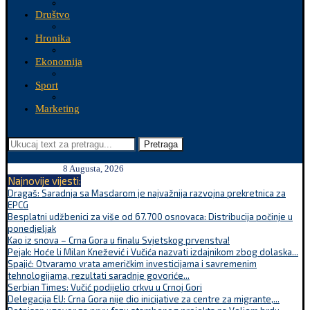
Društvo
Hronika
Ekonomija
Sport
Marketing
Pretraga
8 Augusta, 2026
Najnovije vijesti:
Dragaš: Saradnja sa Masdarom je najvažnija razvojna prekretnica za
EPCG
Besplatni udžbenici za više od 67.700 osnovaca: Distribucija počinje u
ponedjeljak
Kao iz snova – Crna Gora u finalu Svjetskog prvenstva!
Pejak: Hoće li Milan Knežević i Vučića nazvati izdajnikom zbog dolaska...
Spajić: Otvaramo vrata američkim investicijama i savremenim
tehnologijama, rezultati saradnje govoriće...
Serbian Times: Vučić podijelio crkvu u Crnoj Gori
Delegacija EU: Crna Gora nije dio inicijative za centre za migrante,...