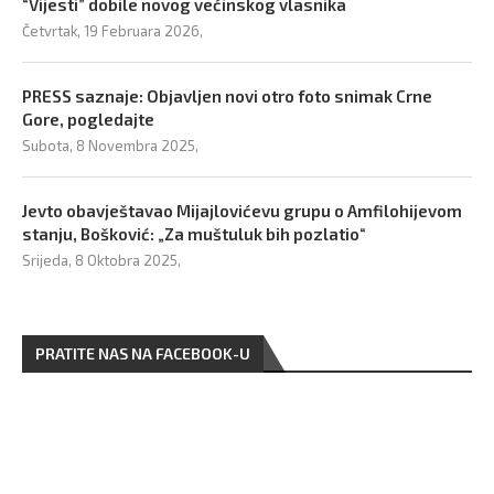
“Vijesti” dobile novog većinskog vlasnika
Četvrtak, 19 Februara 2026,
PRESS saznaje: Objavljen novi otro foto snimak Crne
Gore, pogledajte
Subota, 8 Novembra 2025,
Jevto obavještavao Mijajlovićevu grupu o Amfilohijevom
stanju, Bošković: „Za muštuluk bih pozlatio“
Srijeda, 8 Oktobra 2025,
PRATITE NAS NA FACEBOOK-U