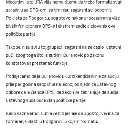
Međutim, iako URA više nema dilemu da treba formalizovati
saradnju sa DPS-om, sa tim nisu saglasni svi odbornici
Pokreta za Podgoricu, pogotovo nakon procesuiranja više
bivših funkcionera DPS-a i ekstremizacije djelovanja ove
političke partije.
Takođe, nisu svi u toj grupaciji saglasni da se desio “ustavni
puč”, zbog toga što je sutkinji Đuranović po zakonu
konstatovan prestanak funkcije.
Podsjećamo da je Đuranović u ulozi kandidatkinje za sudiju
prije par godina saopštila na jednoj od sjednica Ustavnog
odbora da je članica DPS i da zakon ne zabranjuje da sudija
Ustavnog suda bude član političke partije.
Kako saznajemo, sjutra će biti jasnije da li postoji većina za
formiranje vlasti u Podgorici i u kojem formatu.