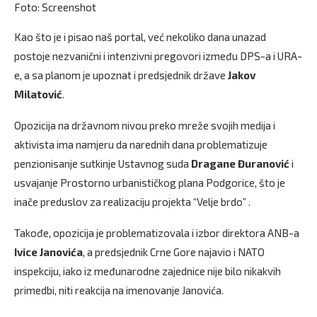
Foto: Screenshot
Kao što je i pisao naš portal, već nekoliko dana unazad
postoje nezvanični i intenzivni pregovori između DPS-a i URA-
e, a sa planom je upoznat i predsjednik države
Jakov
Milatović
.
Opozicija na državnom nivou preko mreže svojih medija i
aktivista ima namjeru da narednih dana problematizuje
penzionisanje sutkinje Ustavnog suda
Dragane Đuranović
i
usvajanje Prostorno urbanističkog plana Podgorice, što je
inače preduslov za realizaciju projekta “Velje brdo” .
Takođe, opozicija je problematizovala i izbor direktora ANB-a
Ivice Janovića
, a predsjednik Crne Gore najavio i NATO
inspekciju, iako iz međunarodne zajednice nije bilo nikakvih
primedbi, niti reakcija na imenovanje Janovića.