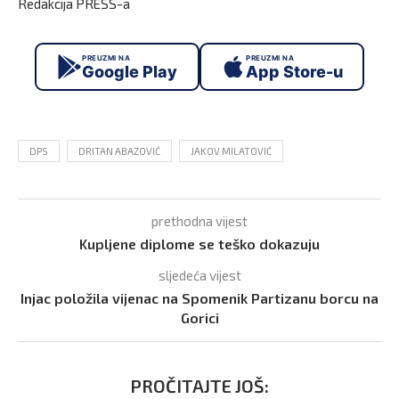
Redakcija PRESS-a
PREUZMI NA
PREUZMI NA
Google Play
App Store-u
DPS
DRITAN ABAZOVIĆ
JAKOV MILATOVIĆ
prethodna vijest
Kupljene diplome se teško dokazuju
sljedeća vijest
Injac položila vijenac na Spomenik Partizanu borcu na
Gorici
PROČITAJTE JOŠ: