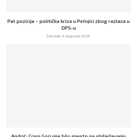
Pat pozicija – politička kriza u Petnjici zbog razlaza u
DPS-u
Četvrtak, 6 Augusta 2026,
Andrić: Crnoj Gori nije bilo mjesto na obilježavanju