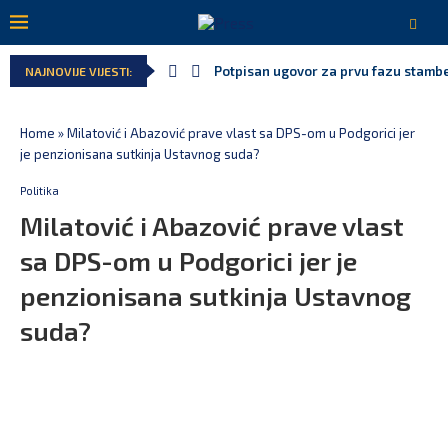
Potpisan ugovor za prvu fazu stamben
NAJNOVIJE VIJESTI:
Home
»
Milatović i Abazović prave vlast sa DPS-om u Podgorici jer
je penzionisana sutkinja Ustavnog suda?
Politika
Milatović i Abazović prave vlast
sa DPS-om u Podgorici jer je
penzionisana sutkinja Ustavnog
suda?