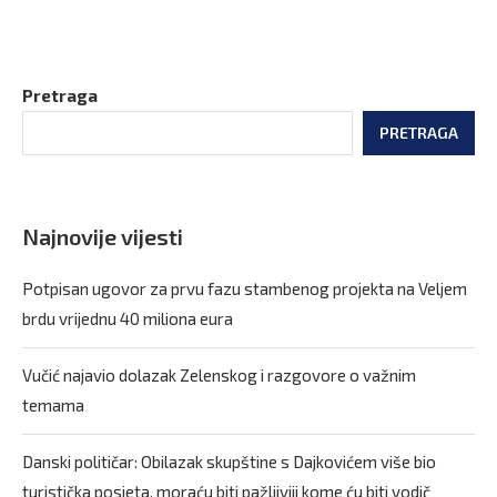
Pretraga
PRETRAGA
Najnovije vijesti
Potpisan ugovor za prvu fazu stambenog projekta na Veljem
brdu vrijednu 40 miliona eura
Vučić najavio dolazak Zelenskog i razgovore o važnim
temama
Danski političar: Obilazak skupštine s Dajkovićem više bio
turistička posjeta, moraću biti pažljiviji kome ću biti vodič