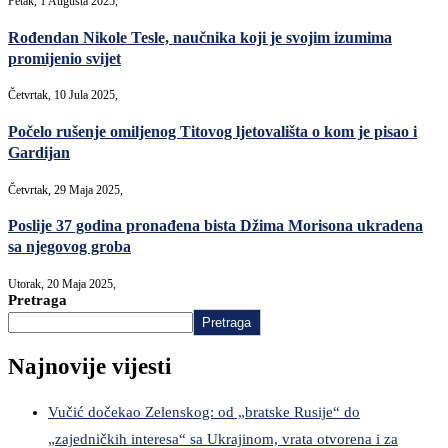
Petak, 1 Augusta 2025,
Rođendan Nikole Tesle, naučnika koji je svojim izumima
promijenio svijet
Četvrtak, 10 Jula 2025,
Počelo rušenje omiljenog Titovog ljetovališta o kom je pisao i
Gardijan
Četvrtak, 29 Maja 2025,
Poslije 37 godina pronađena bista Džima Morisona ukradena
sa njegovog groba
Utorak, 20 Maja 2025,
Pretraga
Pretraga
Najnovije vijesti
Vučić dočekao Zelenskog: od „bratske Rusije“ do
„zajedničkih interesa“ sa Ukrajinom, vrata otvorena i za