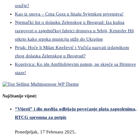
oružje?
Kao iz snova – Crna Gora u finalu Svjetskog prvenstva!
Njemački list o dolasku Zelenskog u Beograd: Iza kulisa
razgovori o zajedničkoj fabrici dronova u Srbiji, Kristofer Hil
otkrio kako srpska municija stiže do Ukrajine
Pejak: Hoće li Milan Knežević i Vučića nazvati izdajnikom
zbog dolaska Zelenskog u Beograd?
Koprivica: Ko ide Amfilohijevim putem, ne skreće sa Hristove
staze!
Najčitanije vijesti:
“Vijesti” i dio medija odbijaju povećanje plata zaposlenima,
RTCG spremna za potpis
Ponedjeljak, 17 Februara 2025,