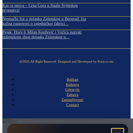
Kao iz snova – Crna Gora u finalu Svjetskog
prvenstva!
Njemački list o dolasku Zelenskog u Beograd: Iza
kulisa razgovori o zajedničkoj fabrici...
Pejak: Hoće li Milan Knežević i Vučića nazvati
izdajnikom zbog dolaska Zelenskog u...
@2026.All Right Reserved. Designed and Developed by Press.co.me
Balkan
Kuhinja
Lifestyle
Zabava
Zanimljivosti
Contact
Naslovna