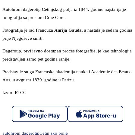
Autohrom dagerotip Cetinjskog polja iz 1844. godine najstarija je
fotografija sa prostora Crne Gore.
Fotografija je rad Francuza
Anrija Gauda
, a nastala je sedam godina
prije Njegoševe smrti.
Dagerotip, prvi javno dostupan proces fotografije, je kao tehnologija
predstavljen samo pet godina ranije.
Predstavile su ga Francuska akademija nauka i Académie des Beaux-
Arts, u avgustu 1839. godine u Parizu.
Izvor: RTCG
PREUZMI NA
PREUZMI NA
Google Play
App Store-u
autohrom dagerotip
Cetinjsko polje