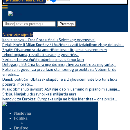
▶️ Radio Press LIVE!
Pretraga
Najnovije vijesti:
Kao iz snova – Crna Gora u finalu Svjetskog prvenstva!
Pejak: Hoće li Milan Knežević i Vučića nazvati izdajnikom zbog dolaska...
Spajić: Otvaramo vrata američkim investicijama i savremenim
tehnologijama, rezultati saradnje govoriće...
Serbian Times: Vučić podijelio crkvu u Crnoj Gori
Delegacija EU: Crna Gora nije dio inicijative za centre za migrante,...
Potpisan ugovor za prvu fazu stambenog projekta na Veljem brdu
vrijednu...
Danski političar: Obilazak skupštine s Dajkovićem više bio turistička
posjeta, moraću...
Kljajić obmanuo javnost: ASK nije dao ni usmeno ni pisano mišljenje...
Srbija: Manjak u državnoj kasi milijardu eura
Ivanović za Eurokaz: Evropska unija ne briše identitet – ona pruža...
Naslovna
Politika
Društvo