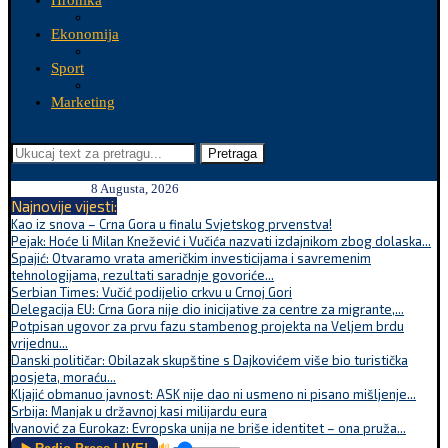
Hronika
Ekonomija
Sport
Marketing
Pretraga
8 Augusta, 2026
Najnovije vijesti:
Kao iz snova – Crna Gora u finalu Svjetskog prvenstva!
Pejak: Hoće li Milan Knežević i Vučića nazvati izdajnikom zbog dolaska...
Spajić: Otvaramo vrata američkim investicijama i savremenim
tehnologijama, rezultati saradnje govoriće...
Serbian Times: Vučić podijelio crkvu u Crnoj Gori
Delegacija EU: Crna Gora nije dio inicijative za centre za migrante,...
Potpisan ugovor za prvu fazu stambenog projekta na Veljem brdu
vrijednu...
Danski političar: Obilazak skupštine s Dajkovićem više bio turistička
posjeta, moraću...
Kljajić obmanuo javnost: ASK nije dao ni usmeno ni pisano mišljenje...
Srbija: Manjak u državnoj kasi milijardu eura
Ivanović za Eurokaz: Evropska unija ne briše identitet – ona pruža...
🔊