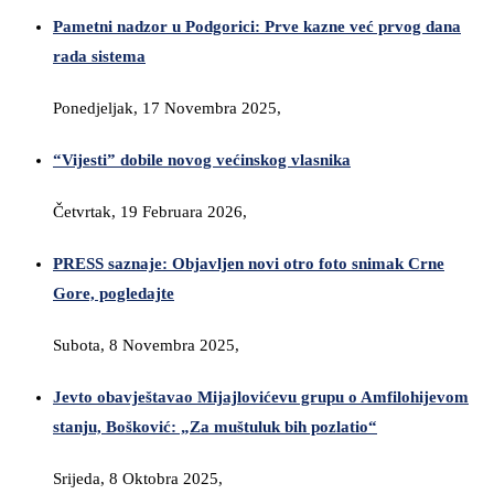
Pametni nadzor u Podgorici: Prve kazne već prvog dana
rada sistema
Ponedjeljak, 17 Novembra 2025,
“Vijesti” dobile novog većinskog vlasnika
Četvrtak, 19 Februara 2026,
PRESS saznaje: Objavljen novi otro foto snimak Crne
Gore, pogledajte
Subota, 8 Novembra 2025,
Jevto obavještavao Mijajlovićevu grupu o Amfilohijevom
stanju, Bošković: „Za muštuluk bih pozlatio“
Srijeda, 8 Oktobra 2025,