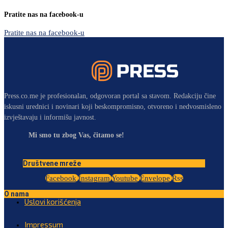
Pratite nas na facebook-u
Pratite nas na facebook-u
Press.co.me je profesionalan, odgovoran portal sa stavom. Redakciju čine
iskusni urednici i novinari koji beskompromisno, otvoreno i nedvosmisleno
izvještavaju i informišu javnost.
Mi smo tu zbog Vas, čitamo se!
Društvene mreže
Facebook
Instagram
Youtube
Envelope
Rss
O nama
Uslovi korišćenja
Impressum