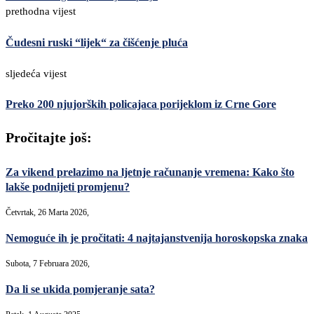
prethodna vijest
Čudesni ruski “lijek“ za čišćenje pluća
sljedeća vijest
Preko 200 njujorških policajaca porijeklom iz Crne Gore
Pročitajte još:
Za vikend prelazimo na ljetnje računanje vremena: Kako što
lakše podnijeti promjenu?
Četvrtak, 26 Marta 2026,
Nemoguće ih je pročitati: 4 najtajanstvenija horoskopska znaka
Subota, 7 Februara 2026,
Da li se ukida pomjeranje sata?