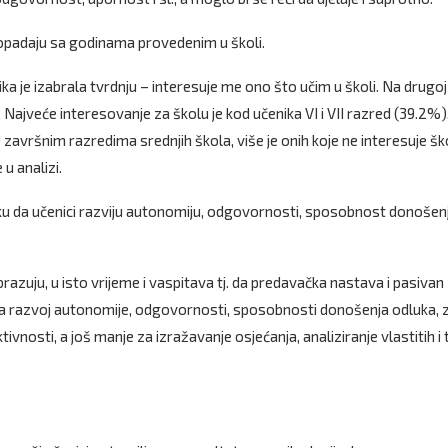
 opadaju sa godinama provedenim u školi.
a je izabrala tvrdnju – interesuje me ono što učim u školi. Na drugoj
. Najveće interesovanje za školu je kod učenika VI i VII razred (39.2%)
završnim razredima srednjih škola, više je onih koje ne interesuje šk
 u analizi.
riliku da učenici razviju autonomiju, odgovornosti, sposobnost donošen
obrazuju, u isto vrijeme i vaspitava tj. da predavačka nastava i pasivan
 za razvoj autonomije, odgovornosti, sposobnosti donošenja odluka, 
ktivnosti, a još manje za izražavanje osjećanja, analiziranje vlastitih i 