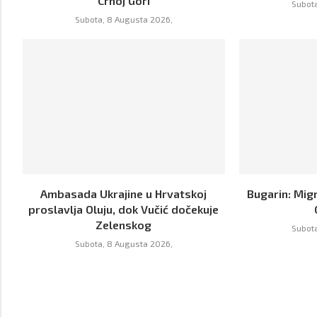
Crnoj Gori
Subota
Subota, 8 Augusta 2026,
Ambasada Ukrajine u Hrvatskoj
Bugarin: Mig
proslavlja Oluju, dok Vučić dočekuje
Zelenskog
Subota
Subota, 8 Augusta 2026,