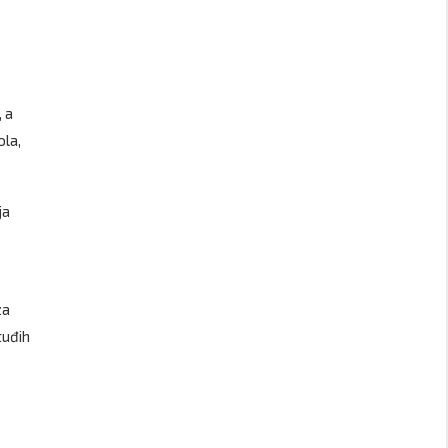
, a
ola,
ja
za
tuđih