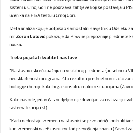
sistem u Crnoj Gori ne podržava zahtjeve koji se postavljaju PISA 
učenika na PISA testu u Crnoj Gori.
Meta analiza koju je potpisao samostalni savjetnik u Odsjeku z
mr
Zoran Lalović
pokazuje da PISA ne prepoznaje predmete kao š
nauka.
Treba pojačati kvalitet nastave
“Nastavnici skreću pažnju na veliki broj predmeta (posebno u VII 
neusklađenosti programa, što rezultira predmetnom izolovanošću
biologije i hemije kako bi ga koristili u realnim situacijama (Za
Kako navode, jedan čas nedjeljno nije dovoljan za realizaciju s
sistematizacija i sl).
“Kada nedostaje vremena nastavnici se prvo odriču onih aktivnos
kao vremenski najefikasniji metod prenošenja znanja (Zavod z