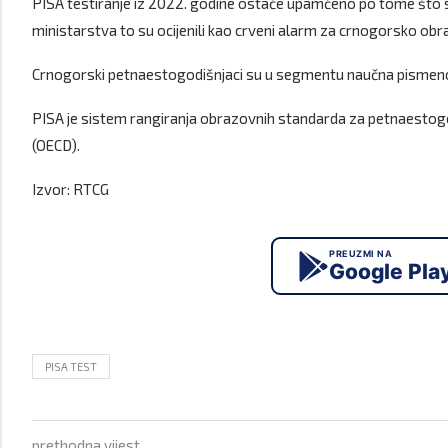
PISA testiranje iz 2022. godine ostaće upamćeno po tome što su 
ministarstva to su ocijenili kao crveni alarm za crnogorsko obr
Crnogorski petnaestogodišnjaci su u segmentu naučna pismenost
PISA je sistem rangiranja obrazovnih standarda za petnaestogod
(OECD).
Izvor: RTCG
PREUZMI NA
Google Pla
PISA TEST
prethodna vijest