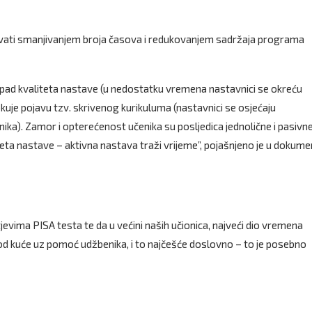
šavati smanjivanjem broja časova i redukovanjem sadržaja programa
 pad kvaliteta nastave (u nedostatku vremena nastavnici se okreću
uje pojavu tzv. skrivenog kurikuluma (nastavnici se osjećaju
ika). Zamor i opterećenost učenika su posljedica jednolične i pasivn
teta nastave – aktivna nastava traži vrijeme”, pojašnjeno je u dokume
htjevima PISA testa te da u većini naših učionica, najveći dio vremena
kod kuće uz pomoć udžbenika, i to najčešće doslovno – to je posebno