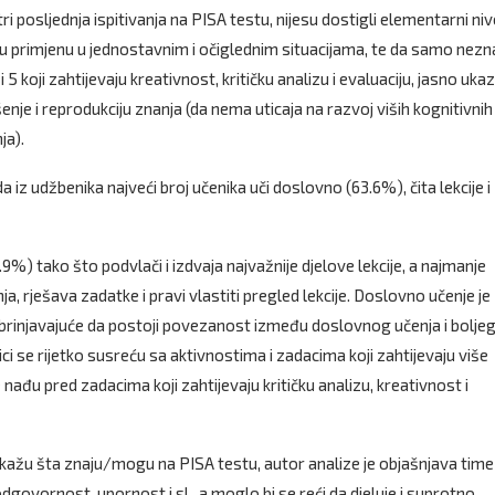
ri posljednja ispitivanja na PISA testu, nijesu dostigli elementarni niv
hovu primjenu u jednostavnim i očiglednim situacijama, te da samo nez
 5 koji zahtijevaju kreativnost, kritičku analizu i evaluaciju, jasno uka
je i reprodukciju znanja (da nema uticaja na razvoj viših kognitivnih
ja).
iz udžbenika najveći broj učenika uči doslovno (63.6%), čita lekcije i
%) tako što podvlači i izdvaja najvažnije djelove lekcije, a najmanje
a, rješava zadatke i pravi vlastiti pregled lekcije. Doslovno učenje je
brinjavajuće da postoji povezanost između doslovnog učenja i bolje
enici se rijetko susreću sa aktivnostima i zadacima koji zahtijevaju više
 nađu pred zadacima koji zahtijevaju kritičku analizu, kreativnost i
pokažu šta znaju/mogu na PISA testu, autor analize je objašnjava time
govornost, upornost i sl., a moglo bi se reći da djeluje i suprotno.