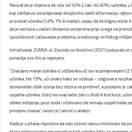
Navodi da je činjenica da više od 50% (i čak i do 60%) učenika, u t
koji zahtijeva razumijevanje eksplicitno datih informacija i nji
procenat učenika (1,6%, 1% ili manje), uspiju da dostignu nivoe 4 i
da je nastava u našim školama usmjerena prije svega na prenošen
sposobnosti: rješavanja problema, kreativnog i kritičkog mišljen
Istraživanje ZUNSA-a i Zavoda za školstvo (2021) pokazalo je da 
ponavlja sve što je napisano.
“Značajno manje učenika iz udžbenika uči sa razumijevanjem (27.9
učenika, tek 7.9%, uči onako kako se očekuje – odgovara na pitanj
domunatan oblik učenja bez obzira na predmet, a posebno je za
uspjeha učenika. Učeći na ovaj način, bilo u školi ili kod kuće, uč
oblike mišljenja, pa je onda i očekivano da nemaju uspjeh kada se
primjenu znanja”, naveo je Lalović u analizi.
Kada je u pitanju hipoteza da naši učenici nijesu motivisani da 
škola intencionalno ne izgrađuje kod učenika želju za znanjem, od