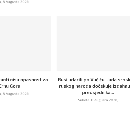
, 8 Augusta 2026,
ranti nisu opasnost za
Rusi udarili po Vučiću: Juda srpsk
Crnu Goru
ruskog naroda dočekuje izdahn
predsjednika...
, 8 Augusta 2026,
Subota, 8 Augusta 2026,