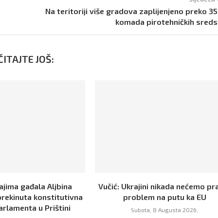
Na teritoriji više gradova zaplijenjeno preko 3
komada pirotehničkih sred
ITAJTE JOŠ:
ajima gađala Aljbina
Vučić: Ukrajini nikada nećemo pra
prekinuta konstitutivna
problem na putu ka EU
arlamenta u Prištini
Subota, 8 Augusta 2026,