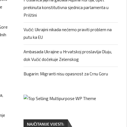
te
prekinuta konstitutivna sjednica parlamenta u
Prištini
 Gore
Vučić: Ukrajini nikada nećemo praviti problem na
dnih
putu ka EU
Ambasada Ukrajine u Hrvatskoj proslavlja Oluju,
dok Vučić dočekuje Zelenskog
Bugarin: Migranti nisu opasnost za Crnu Goru
a,
nje
NAJČITANIJE VIJESTI: