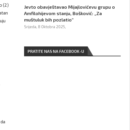
o (2)
Jevto obavještavao Mijajlovićevu grupu o
natan
Amfilohijevom stanju, Bošković: „Za
muštuluk bih pozlatio“
zuju
Srijeda, 8 Oktobra 2025,
PRATITE NAS NA FACEBOOK-U
g
 da