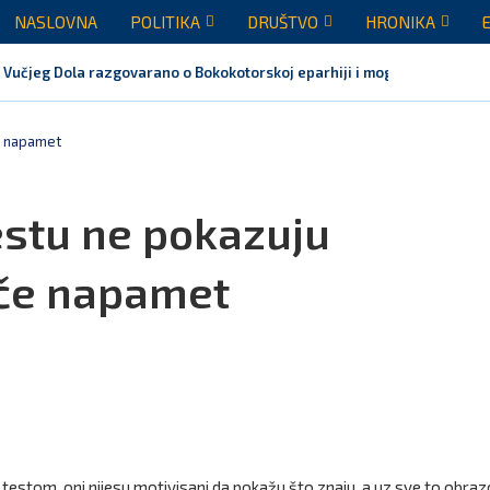
NASLOVNA
POLITIKA
DRUŠTVO
HRONIKA
 Vučjeg Dola razgovarano o Bokokotorskoj eparhiji i mogućem razrješen
če napamet
estu ne pokazuju
uče napamet
A testom, oni nijesu motivisani da pokažu što znaju, a uz sve to obraz