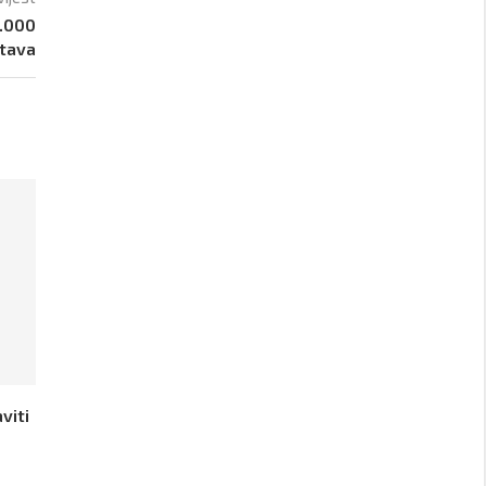
5.000
stava
viti