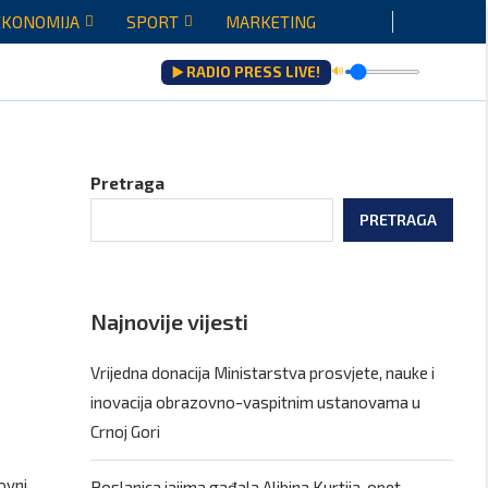
EKONOMIJA
SPORT
MARKETING
▶️ RADIO PRESS LIVE!
🔊
ju...
Pretraga
PRETRAGA
Najnovije vijesti
Vrijedna donacija Ministarstva prosvjete, nauke i
inovacija obrazovno-vaspitnim ustanovama u
Crnoj Gori
ovni
Poslanica jajima gađala Aljbina Kurtija, opet