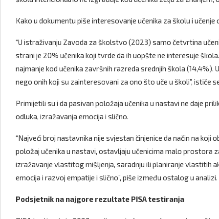
Kako u dokumentu piše interesovanje učenika za školu i učenje
“U istraživanju Zavoda za školstvo (2023) samo četvrtina učenik
strani je 20% učenika koji tvrde da ih uopšte ne interesuje škola
najmanje kod učenika završnih razreda srednjih škola (14,4%). U 
nego onih koji su zainteresovani za ono što uče u školi”, ističe se
Primijetili su i da pasivan položaja učenika u nastavi ne daje p
odluka, izražavanja emocija i slično.
“Najveći broj nastavnika nije svjestan činjenice da način na koji 
položaj učenika u nastavi, ostavljaju učenicima malo prostora
izražavanje vlastitog mišljenja, saradnju ili planiranje vlastitih a
emocija i razvoj empatije i slično”, piše između ostalog u analizi.
Podsjetnik na najgore rezultate PISA testiranja