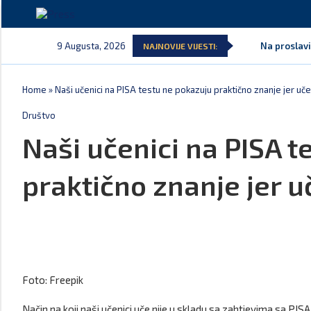
9 Augusta, 2026
Na proslavi
NAJNOVIJE VIJESTI:
Home
»
Naši učenici na PISA testu ne pokazuju praktično znanje jer u
Društvo
Naši učenici na PISA t
praktično znanje jer 
Foto: Freepik
Način na koji naši učenici uče nije u skladu sa zahtjevima sa PIS