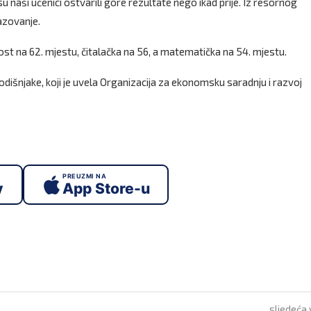
naši učenici ostvarili gore rezultate nego ikad prije. Iz resornog
azovanje.
 na 62. mjestu, čitalačka na 56, a matematička na 54. mjestu.
išnjake, koji je uvela Organizacija za ekonomsku saradnju i razvoj
PREUZMI NA
y
App Store-u
sljedeća 