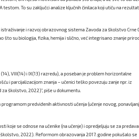
testom. To su zaključci analize ključnih činilaca koji utiču na rezulta
a istraživanje i razvoj obrazovnog sistema Zavoda za školstvo Crne
to su biologija, fizika, hemija i slično, već integrisano znanje priro
(14), VIII(14) i IX(13) razredu), a poseban je problem horizontalne
 i parcijalizacijom znanja – učenici teško povezuju zanje npr. iz
vod za školstvo, 2022)”, piše u dokumentu.
vih programom predviđenih aktivnosti učenja (učenje novog, ponavljanj
ti koje se odnose na učenike (na učenje) i opredjeljuju se za predava
a školstvo, 2022). Reformom obrazovanja 2017. godine pokušalo se