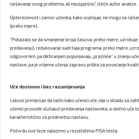
rješavanje ovog problema, ali neuspješno”, ističe autor analize.
Opterećenost i zamor učenika, kako ocjenjuje, ne mogu se rje
(preko mjere).
“Pokazalo se da smanjenje broja časova, preko mjere, uzrokuje
predavanju); redukovanje sadržaja programa, preko mjere, uzrok
odgovornim, pa diktiranjam popunjavaju „praznine“ u znanju učen
nastave, pa je vrijeme učenja zapravo prilika za povećanje kvali
Uče doslovno i bez razumijevanja
Lalović primjećuje da način kako učenici uče, nije u skladu sa za
učenici provode slušajući predavanja nastavnika, a obično uče 
karakteristično za predmetnu nastavu.
Potvrdu ove teze nalazimo u rezultatima PISA testa.