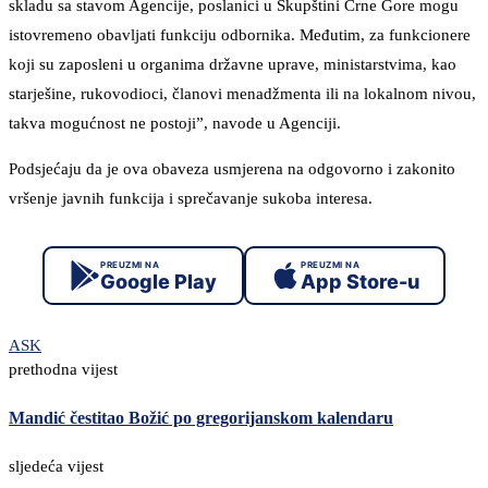
skladu sa stavom Agencije, poslanici u Skupštini Crne Gore mogu
istovremeno obavljati funkciju odbornika. Međutim, za funkcionere
koji su zaposleni u organima državne uprave, ministarstvima, kao
starješine, rukovodioci, članovi menadžmenta ili na lokalnom nivou,
takva mogućnost ne postoji”, navode u Agenciji.
Podsjećaju da je ova obaveza usmjerena na odgovorno i zakonito
vršenje javnih funkcija i sprečavanje sukoba interesa.
PREUZMI NA
PREUZMI NA
Google Play
App Store-u
ASK
prethodna vijest
Mandić čestitao Božić po gregorijanskom kalendaru
sljedeća vijest