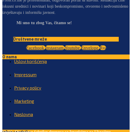
Press.co.me je profesionalan, odgovoran portal sa stavom. Redakciju čine
iskusni urednici i novinari koji beskompromisno, otvoreno i nedvosmisleno
izvještavaju i informišu javnost.
Mi smo tu zbog Vas, čitamo se!
Društvene mreže
Facebook
Instagram
Youtube
Envelope
Rss
O nama
Uslovi korišćenja
Impressum
Privacy policy
Marketing
Naslovna
Vučić: Otvaramo fabriku dronova sa Izraelcima za Ukrajinu