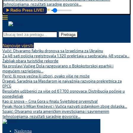
tehnologijama, rezultati saradnje govoriće...
▶️ Radio Press LIVE!
🔊
Pretraga
Najnovije vijesti:
Vučić: Otvaramo fabriku dronova sa Izraelcima za Ukrajinu
Za 48 sati policija registrovala 1.320 prekršaja u saobraćaju, 48 vozača...
Žabljak obara turističke rekorde
Na proslavi Vučjeg Dola razgovarano o Bokokotorskoj eparhiji i
mogućem razrješenju...
Perić: Ili nova većina ili izbori, ovako više ne može
Dragaš: Saradnja sa Masdarom je najvažnija razvojna prekretnica za
EPCG
Besplatni udžbenici za više od 67.700 osnovaca: Distribucija počinje u
ponedjeljak
Kao iz snova – Crna Gora u finalu Svjetskog prvenstva!
Pejak: Hoće li Milan Knežević i Vučića nazvati izdajnikom zbog dolaska...
Spajić: Otvaramo vrata američkim investicijama i savremenim
tehnologijama, rezultati saradnje govoriće...
Naslovna