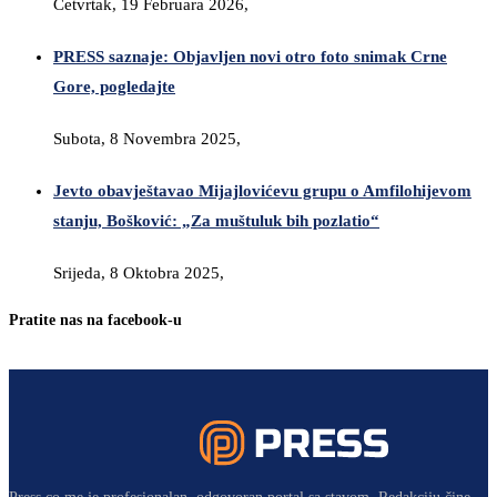
Četvrtak, 19 Februara 2026,
PRESS saznaje: Objavljen novi otro foto snimak Crne
Gore, pogledajte
Subota, 8 Novembra 2025,
Jevto obavještavao Mijajlovićevu grupu o Amfilohijevom
stanju, Bošković: „Za muštuluk bih pozlatio“
Srijeda, 8 Oktobra 2025,
Pratite nas na facebook-u