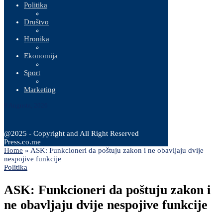
Politika
Društvo
Hronika
Ekonomija
Sport
Marketing
9 Augusta, 2026
@2025 - Copyright and All Right Reserved
Press.co.me
Home
»
ASK: Funkcioneri da poštuju zakon i ne obavljaju dvije
nespojive funkcije
Politika
ASK: Funkcioneri da poštuju zakon i
ne obavljaju dvije nespojive funkcije