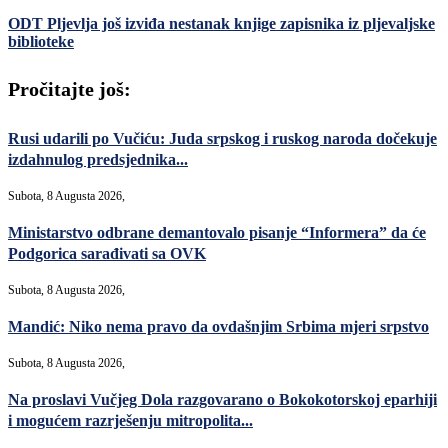
ODT Pljevlja još izviđa nestanak knjige zapisnika iz pljevaljske
biblioteke
Pročitajte još:
Rusi udarili po Vučiću: Juda srpskog i ruskog naroda dočekuje
izdahnulog predsjednika...
Subota, 8 Augusta 2026,
Ministarstvo odbrane demantovalo pisanje “Informera” da će
Podgorica sarađivati sa OVK
Subota, 8 Augusta 2026,
Mandić: Niko nema pravo da ovdašnjim Srbima mjeri srpstvo
Subota, 8 Augusta 2026,
Na proslavi Vučjeg Dola razgovarano o Bokokotorskoj eparhiji
i mogućem razrješenju mitropolita...