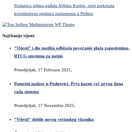
Poslanica jajima gađala Aljbina Kurtija, opet prekinuta
konstitutivna sjednica parlamenta u Prištini
Najčitanije vijesti:
“Vijesti” i dio medija odbijaju povećanje plata zaposlenima,
RTCG spremna za potpis
Ponedjeljak, 17 Februara 2025,
Pametni nadzor u Podgorici: Prve kazne već prvog dana
rada sistema
Ponedjeljak, 17 Novembra 2025,
“Vijesti” dobile novog većinskog vlasnika