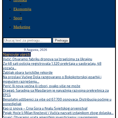
Hronika
Ekonomija
Sport
Marketing
Pretraga
9 Augusta, 2026
Najnovije vijesti:
Vučić: Otvaramo fabriku dronova sa Izraelcima za Ukrajinu
Za 48 sati policija registrovala 1.320 prekršaja u saobraćaju, 48
vozača...
Žabljak obara turističke rekorde
Na proslavi Vučjeg Dola razgovarano o Bokokotorskoj eparhiji i
mogućem razrješenju...
Perić: Ili nova većina ili izbori, ovako više ne može
Dragaš: Saradnja sa Masdarom je najvažnija razvojna prekretnica za
EPCG
Besplatni udžbenici za više od 67.700 osnovaca: Distribucija počinje u
ponedjeljak
Kao iz snova – Crna Gora u finalu Svjetskog prvenstva!
Pejak: Hoće li Milan Knežević i Vučića nazvati izdajnikom zbog dolaska...
Spajić: Otvaramo vrata američkim investicijama i savremenim