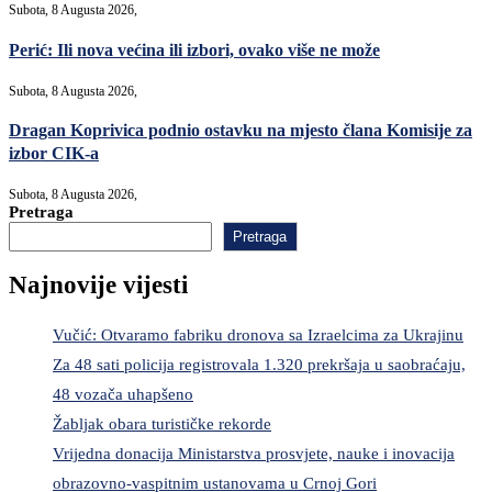
Subota, 8 Augusta 2026,
Perić: Ili nova većina ili izbori, ovako više ne može
Subota, 8 Augusta 2026,
Dragan Koprivica podnio ostavku na mjesto člana Komisije za
izbor CIK-a
Subota, 8 Augusta 2026,
Pretraga
Pretraga
Najnovije vijesti
Vučić: Otvaramo fabriku dronova sa Izraelcima za Ukrajinu
Za 48 sati policija registrovala 1.320 prekršaja u saobraćaju,
48 vozača uhapšeno
Žabljak obara turističke rekorde
Vrijedna donacija Ministarstva prosvjete, nauke i inovacija
obrazovno-vaspitnim ustanovama u Crnoj Gori