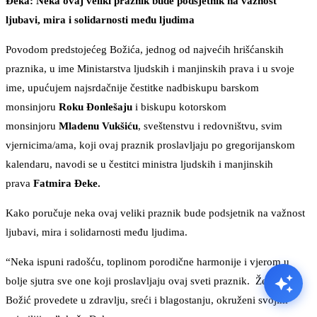
Đeka: Neka ovaj veliki praznik bude podsjetnik na važnost
ljubavi, mira i solidarnosti među ljudima
Povodom predstojećeg Božića, jednog od najvećih hrišćanskih
praznika, u ime Ministarstva ljudskih i manjinskih prava i u svoje
ime, upućujem najsrdačnije čestitke nadbiskupu barskom
monsinjoru
Roku Đonlešaju
i biskupu kotorskom
monsinjoru
Mladenu Vukšiću
, sveštenstvu i redovništvu, svim
vjernicima/ama, koji ovaj praznik proslavljaju po gregorijanskom
kalendaru, navodi se u čestitci ministra ljudskih i manjinskih
prava
Fatmira Đeke.
Kako poručuje neka ovaj veliki praznik bude podsjetnik na važnost
ljubavi, mira i solidarnosti među ljudima.
“Neka ispuni radošću, toplinom porodične harmonije i vjerom u
bolje sjutra sve one koji proslavljaju ovaj sveti praznik. Želim da
Božić provedete u zdravlju, sreći i blagostanju, okruženi svojim