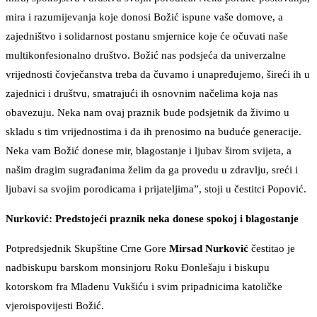
mira i razumijevanja koje donosi Božić ispune vaše domove, a
zajedništvo i solidarnost postanu smjernice koje će očuvati naše
multikonfesionalno društvo. Božić nas podsjeća da univerzalne
vrijednosti čovječanstva treba da čuvamo i unapređujemo, šireći ih u
zajednici i društvu, smatrajući ih osnovnim načelima koja nas
obavezuju. Neka nam ovaj praznik bude podsjetnik da živimo u
skladu s tim vrijednostima i da ih prenosimo na buduće generacije.
Neka vam Božić donese mir, blagostanje i ljubav širom svijeta, a
našim dragim sugrađanima želim da ga provedu u zdravlju, sreći i
ljubavi sa svojim porodicama i prijateljima”, stoji u čestitci Popović.
Nurković: Predstojeći praznik neka donese spokoj i blagostanje
Potpredsjednik Skupštine Crne Gore
Mirsad Nurković
čestitao je
nadbiskupu barskom monsinjoru Roku Đonlešaju i biskupu
kotorskom fra Mladenu Vukšiću i svim pripadnicima katoličke
vjeroispovijesti Božić.