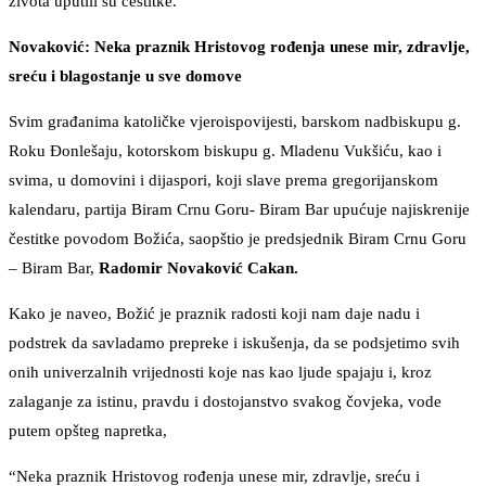
života uputili su čestitke.
Novaković: Neka
praznik Hristovog rođenja unese mir, zdravlje,
sreću i blagostanje u sve domove
Svim građanima katoličke vjeroispovijesti, barskom nadbiskupu g.
Roku Đonlešaju, kotorskom biskupu g. Mladenu Vukšiću, kao i
svima, u domovini i dijaspori, koji slave prema gregorijanskom
kalendaru, partija Biram Crnu Goru- Biram Bar upućuje najiskrenije
čestitke povodom Božića, saopštio je predsjednik Biram Crnu Goru
– Biram Bar,
Radomir Novaković Cakan.
Kako je naveo, Božić je praznik radosti koji nam daje nadu i
podstrek da savladamo prepreke i iskušenja, da se podsjetimo svih
onih univerzalnih vrijednosti koje nas kao ljude spajaju i, kroz
zalaganje za istinu, pravdu i dostojanstvo svakog čovjeka, vode
putem opšteg napretka,
“Neka praznik Hristovog rođenja unese mir, zdravlje, sreću i