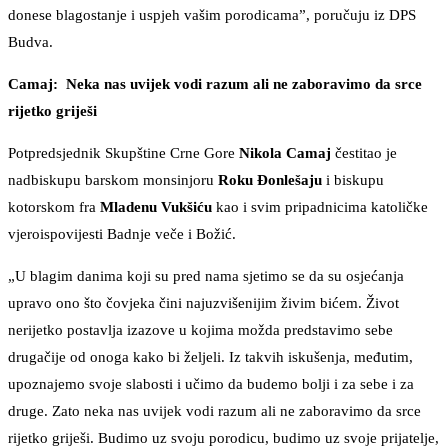
donese blagostanje i uspjeh vašim porodicama”, poručuju iz DPS
Budva.
Camaj: Neka nas uvijek vodi razum ali ne zaboravimo da srce
rijetko griješi
Potpredsjednik Skupštine Crne Gore
Nikola Camaj
čestitao je
nadbiskupu barskom monsinjoru
Roku Đonlešaju
i biskupu
kotorskom fra
Mladenu Vukšiću
kao i svim pripadnicima katoličke
vjeroispovijesti Badnje veče i Božić.
„U blagim danima koji su pred nama sjetimo se da su osjećanja
upravo ono što čovjeka čini najuzvišenijim živim bićem. Život
nerijetko postavlja izazove u kojima možda predstavimo sebe
drugačije od onoga kako bi željeli. Iz takvih iskušenja, međutim,
upoznajemo svoje slabosti i učimo da budemo bolji i za sebe i za
druge. Zato neka nas uvijek vodi razum ali ne zaboravimo da srce
rijetko griješi. Budimo uz svoju porodicu, budimo uz svoje prijatelje,