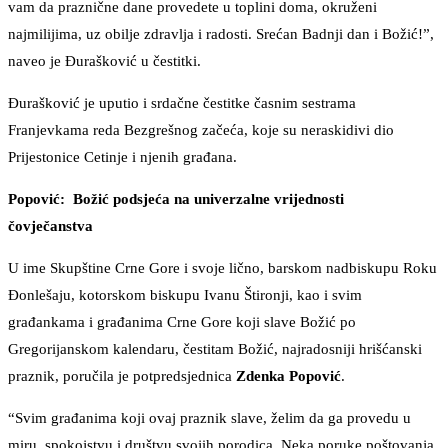
vam da praznične dane provedete u toplini doma, okruženi
najmilijima, uz obilje zdravlja i radosti. Srećan Badnji dan i Božić!”,
naveo je Đurašković u čestitki.
Đurašković je uputio i srdačne čestitke časnim sestrama
Franjevkama reda Bezgrešnog začeća, koje su neraskidivi dio
Prijestonice Cetinje i njenih građana.
Popović: Božić podsjeća na univerzalne vrijednosti
čovječanstva
U ime Skupštine Crne Gore i svoje lično, barskom nadbiskupu Roku
Đonlešaju, kotorskom biskupu Ivanu Štironji, kao i svim
građankama i građanima Crne Gore koji slave Božić po
Gregorijanskom kalendaru, čestitam Božić, najradosniji hrišćanski
praznik, poručila je potpredsjednica
Zdenka Popović
.
“Svim građanima koji ovaj praznik slave, želim da ga provedu u
miru, spokojstvu i društvu svojih porodica. Neka poruke poštovanja,