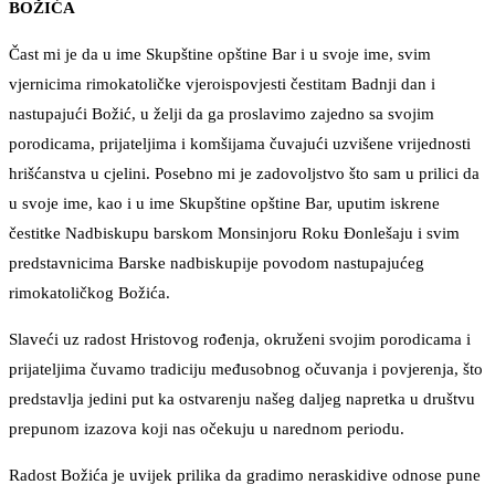
BOŽIĆA
Čast mi je da u ime Skupštine opštine Bar i u svoje ime, svim
vjernicima rimokatoličke vjeroispovjesti čestitam Badnji dan i
nastupajući Božić, u želji da ga proslavimo zajedno sa svojim
porodicama, prijateljima i komšijama čuvajući uzvišene vrijednosti
hrišćanstva u cjelini. Posebno mi je zadovoljstvo što sam u prilici da
u svoje ime, kao i u ime Skupštine opštine Bar, uputim iskrene
čestitke Nadbiskupu barskom Monsinjoru Roku Đonlešaju i svim
predstavnicima Barske nadbiskupije povodom nastupajućeg
rimokatoličkog Božića.
Slaveći uz radost Hristovog rođenja, okruženi svojim porodicama i
prijateljima čuvamo tradiciju međusobnog očuvanja i povjerenja, što
predstavlja jedini put ka ostvarenju našeg daljeg napretka u društvu
prepunom izazova koji nas očekuju u narednom periodu.
Radost Božića je uvijek prilika da gradimo neraskidive odnose pune