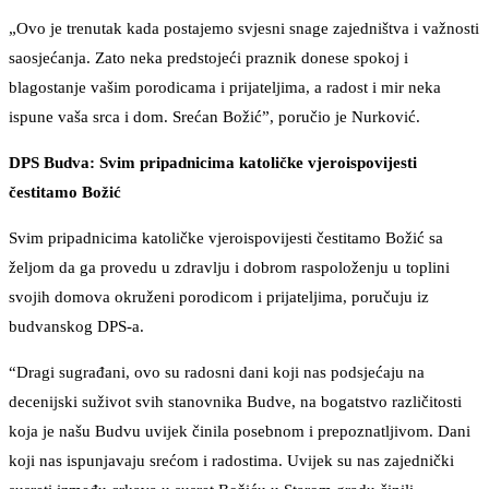
„Ovo je trenutak kada postajemo svjesni snage zajedništva i važnosti
saosjećanja. Zato neka predstojeći praznik donese spokoj i
blagostanje vašim porodicama i prijateljima, a radost i mir neka
ispune vaša srca i dom. Srećan Božić”, poručio je Nurković.
DPS Budva: Svim pripadnicima katoličke vjeroispovijesti
čestitamo Božić
Svim pripadnicima katoličke vjeroispovijesti čestitamo Božić sa
željom da ga provedu u zdravlju i dobrom raspoloženju u toplini
svojih domova okruženi porodicom i prijateljima, poručuju iz
budvanskog DPS-a.
“Dragi sugrađani, ovo su radosni dani koji nas podsjećaju na
decenijski suživot svih stanovnika Budve, na bogatstvo različitosti
koja je našu Budvu uvijek činila posebnom i prepoznatljivom. Dani
koji nas ispunjavaju srećom i radostima. Uvijek su nas zajednički