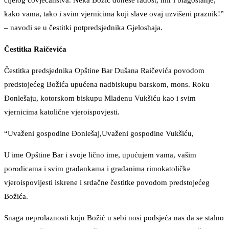
cijelog čovječanstva. Neka Božić donese radost, mir i blagostanje,
kako vama, tako i svim vjernicima koji slave ovaj uzvišeni praznik!”
– navodi se u čestitki potpredsjednika Gjeloshaja.
Čestitka Raičevića
Čestitka predsjednika Opštine Bar Dušana Raičevića povodom
predstojećeg Božića upućena nadbiskupu barskom, mons. Roku
Đonlešaju, kotorskom biskupu Mladenu Vukšiću kao i svim
vjernicima katolične vjeroispovjesti.
“Uvaženi gospodine Đonlešaj,Uvaženi gospodine Vukšiću,
U ime Opštine Bar i svoje lično ime, upućujem vama, vašim
porodicama i svim građankama i građanima rimokatoličke
vjeroispovijesti iskrene i srdačne čestitke povodom predstojećeg
Božića.
Snaga neprolaznosti koju Božić u sebi nosi podsjeća nas da se stalno