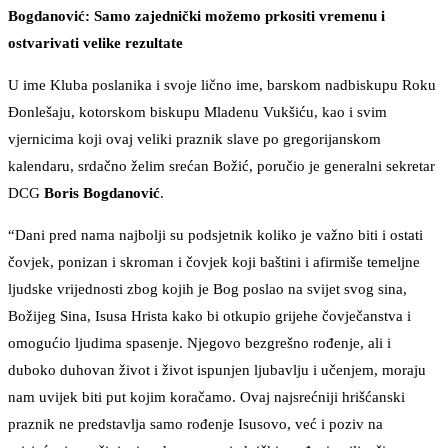
Bogdanović: Samo zajednički možemo prkositi vremenu i
ostvarivati velike rezultate
U ime Kluba poslanika i svoje lično ime, barskom nadbiskupu Roku
Đonlešaju, kotorskom biskupu Mladenu Vukšiću, kao i svim
vjernicima koji ovaj veliki praznik slave po gregorijanskom
kalendaru, srdačno želim srećan Božić, poručio je generalni sekretar
DCG
Boris Bogdanović
.
“Dani pred nama najbolji su podsjetnik koliko je važno biti i ostati
čovjek, ponizan i skroman i čovjek koji baštini i afirmiše temeljne
ljudske vrijednosti zbog kojih je Bog poslao na svijet svog sina,
Božijeg Sina, Isusa Hrista kako bi otkupio grijehe čovječanstva i
omogućio ljudima spasenje. Njegovo bezgrešno rođenje, ali i
duboko duhovan život i život ispunjen ljubavlju i učenjem, moraju
nam uvijek biti put kojim koračamo. Ovaj najsrećniji hrišćanski
praznik ne predstavlja samo rođenje Isusovo, već i poziv na