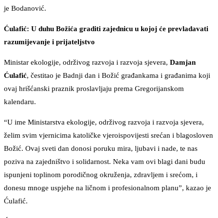
je Bodanović.
Ćulafić: U duhu Božića graditi zajednicu u kojoj će prevladavati
razumijevanje i prijateljstvo
Ministar ekologije, održivog razvoja i razvoja sjevera,
Damjan
Ćulafić
, čestitao je Badnji dan i Božić građankama i građanima koji
ovaj hrišćanski praznik proslavljaju prema Gregorijanskom
kalendaru.
“U ime Ministarstva ekologije, održivog razvoja i razvoja sjevera,
želim svim vjernicima katoličke vjeroispovijesti srećan i blagosloven
Božić. Ovaj sveti dan donosi poruku mira, ljubavi i nade, te nas
poziva na zajedništvo i solidarnost. Neka vam ovi blagi dani budu
ispunjeni toplinom porodičnog okruženja, zdravljem i srećom, i
donesu mnoge uspjehe na ličnom i profesionalnom planu”, kazao je
Ćulafić.