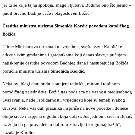
jer tu se krije tajna spokoja, snage i ljubavi. Budimo ono što jesmo –
ljudi! Srećno Badnje veče i blagosloven Božić.“
Čestitka ministra turizma Simonide Kordić povodom katoličkog
Božića
U ime Ministarstva turizma i u svoje ime, sveštenstvu Katoličke
crkve i svim građanima i građankama koji danas slave, upućujem
najiskrenije čestitke povodom Badnjeg dana i nastupajućeg Božića,
poručila ministra turizma
Simonida Kordić
.
Neka ovi blagi dani budu ispunjeni radošću, mirom i toplinom
porodičnog zajedništva. Božić nas podsjeća na važnost međusobnog
uvažavanja, nade i solidarnosti, vrijednosti koje su temelj svakog
društva. Neka vas duh praznika inspiriše na nove početke i donese
obilje sreće i uspjeha u godini koja dolazi. Još jednom, srećan Božić,
uz želju da ga provedete u dobrom zdravlju i krugu najdražih”,
kazala je Kordić.