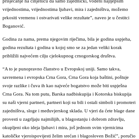
prisjećanje na činjenicu da samo zajednički, vođeni najljepšim
vrijednostima, vrijednostima ljubavi, mira i zajedništva, možemo
prkositi vremenu i ostvarivati velike rezultate”, naveo je u čestitci
Boganović.
Godina za nama, prema njegovim riječima, bila je godina uspjeha,
godina rezultata i godina u kojoj smo se za jedan veliki korak
približili najvećem cilju cjelokupnog crnogorskog društva.
“A to je punopravno članstvo u Evropskoj uniji. Samo takva,
savremena i evropska Crna Gora, Crna Gora koja baštini, poštuje
svoje razlike i čuva ih kao najveće bogatstvo može biti uspješna
Crna Gora. Na tom putu, Barska nadbiskupija i Kotorska biskupija
su naši vjerni partneri, partneri koji su bili i ostali simboli i promoteri
zajedništva, sloge i međuvjerskog sklada. U vjeri da ćete blage dane
provesti u zagrljaju najmilijih, u blagostanju i dobrom zdravlju,
okupljeni oko ideja ljubavi i mira, još jednom svim vjernicima
katoličke vjeroispovijesti želim srećan i blagosloven Božić”, poručio