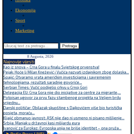
Hronika
Ekonomija
Sport
Marketing
Pretraga
8 Augusta, 2026
Najnovije vijesti:
Kao iz snova – Crna Gora u finalu Svjetskog prvenstva!
Pejak: Hoće li Milan Knežević i Vučića nazvati izdajnikom zbog dolaska...
Spajić: Otvaramo vrata američkim investicijama i savremenim
tehnologijama, rezultati saradnje govoriće...
Serbian Times: Vučić podijelio crkvu u Crnoj Gori
Delegacija EU: Crna Gora nije dio inicijative za centre za migrante,...
Potpisan ugovor za prvu fazu stambenog projekta na Veljem brdu
vrijednu...
Danski političar: Obilazak skupštine s Dajkovićem više bio turistička
posjeta, moraću...
Kljajić obmanuo javnost: ASK nije dao ni usmeno ni pisano mišljenje...
Srbija: Manjak u državnoj kasi milijardu eura
Ivanović za Eurokaz: Evropska unija ne briše identitet – ona pruža...
🔊