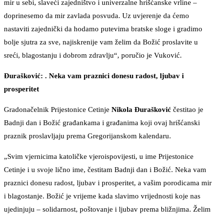
mir u sebi, slaveći zajedništvo i univerzalne hrišćanske vrline –
doprinesemo da mir zavlada posvuda. Uz uvjerenje da ćemo
nastaviti zajednički da hodamo putevima bratske sloge i gradimo
bolje sjutra za sve, najiskrenije vam želim da Božić proslavite u
sreći, blagostanju i dobrom zdravlju“, poručio je Vuković.
Đurašković: . Neka vam praznici donesu radost, ljubav i
prosperitet
Gradonačelnik Prijestonice Cetinje
Nikola Đurašković
čestitao je
Badnji dan i Božić građankama i građanima koji ovaj hrišćanski
praznik proslavljaju prema Gregorijanskom kalendaru.
„Svim vjernicima katoličke vjeroispovijesti, u ime Prijestonice
Cetinje i u svoje lično ime, čestitam Badnji dan i Božić. Neka vam
praznici donesu radost, ljubav i prosperitet, a vašim porodicama mir
i blagostanje. Božić je vrijeme kada slavimo vrijednosti koje nas
ujedinjuju – solidarnost, poštovanje i ljubav prema bližnjima. Želim