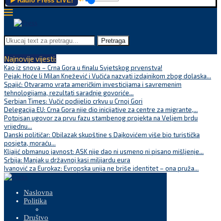
▶️ Radio Press LIVE!
Pretraga
Najnovije vijesti:
Kao iz snova – Crna Gora u finalu Svjetskog prvenstva!
Pejak: Hoće li Milan Knežević i Vučića nazvati izdajnikom zbog dolaska...
Spajić: Otvaramo vrata američkim investicijama i savremenim
tehnologijama, rezultati saradnje govoriće...
Serbian Times: Vučić podijelio crkvu u Crnoj Gori
Delegacija EU: Crna Gora nije dio inicijative za centre za migrante,...
Potpisan ugovor za prvu fazu stambenog projekta na Veljem brdu
vrijednu...
Danski političar: Obilazak skupštine s Dajkovićem više bio turistička
posjeta, moraću...
Kljajić obmanuo javnost: ASK nije dao ni usmeno ni pisano mišljenje...
Srbija: Manjak u državnoj kasi milijardu eura
Ivanović za Eurokaz: Evropska unija ne briše identitet – ona pruža...
Naslovna
Politika
Društvo