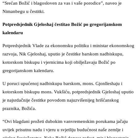
“Srećan Božić i blagosloven za vas i vaše porodice”, naveo je
Nimanbegu u čestitki.
Potpredsjednik Gjeloshaj čestitao Božić po gregorijanskom
kalendaru
Potpredsjednik Vlade za ekonomsku politiku i ministar ekonomskog
razvoja, Nik Gjeloshaj, uputio je čestitke barskom nadbiskupu,
kotorskom biskupu i vjernicima koji obilježavaju Božić po
gregorijanskom kalendaru.
U poruci upućenoj nadbiskupu barskom, mons. Gjonlleshaju i
kotorskom biskupu mons. Vukšiću, potpredsjednik Gjeloshaj uputio
je najsrdačnije čestitke povodom najuzvišenijeg hrišćanskog
praznika, Božića.
“Ovi blagdani prožeti dubokim vanvremenskim porukama jačaju
uvijek prisutnu nadu i vjeru u svjetliju budućnost naše zemlje i