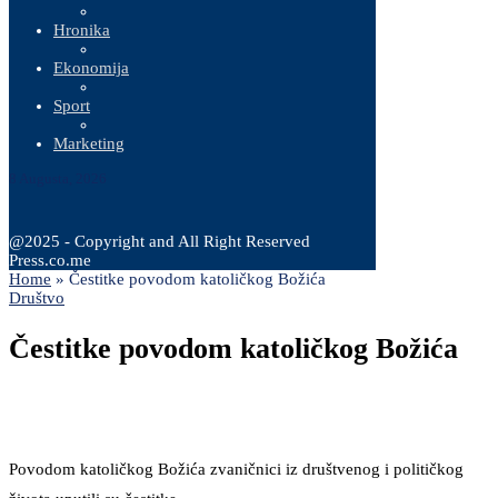
Hronika
Ekonomija
Sport
Marketing
8 Augusta, 2026
@2025 - Copyright and All Right Reserved
Press.co.me
Home
»
Čestitke povodom katoličkog Božića
Društvo
Čestitke povodom katoličkog Božića
Povodom katoličkog Božića zvaničnici iz društvenog i političkog