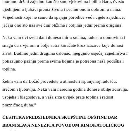
moramo držati zajedno kao što smo vjekovima i bili u Baru, čvrsto
ujedinjeni u ljubavi prema životu i svemu onom dobrom u nama.
Vrijednosti koje ne samo da spajaju porodice već i cijele zajednice,
jačaju ono što nas sve čini bližima i boljima jedni prema drugima.
Neka vam ovi sveti dani donesu mir u srcima, radost u domovima i
snagu da s vjerom u bolje sutra koračate kroz izazove koje donosi
život. Budimo jedni drugima oslonac, njegujmo osjećaj zajedništva i
pokazujmo pažnju prema svima kojima je potrebna naša podrška i
toplina.
Želim vam da Božić provedete u atmosferi ispunjenoj radošću,
srećom i ljubavlju. Neka vam naredna godina donese obilje zdravlja,
uspjeha i blagoslova, a vaša srca uvijek prate toplina i radost
prazničnog duha.”
ČESTITKA PREDSJEDNIKA SKUPŠTINE OPŠTINE BAR
BRANISLAVA NENEZIĆA POVODOM RIMOKATOLIČKOG