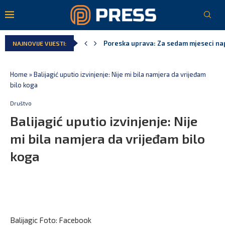
Poreska uprava: Za sedam mjeseci napl
NAJNOVIJE VIJESTI:
Laković: Crna Gora nije dobila zvaničn
Crna Gora neće biti domaćin migrants
Aerodromi Crne Gore za sedam mjeseci
EPCG: Sistem stabilan, Termoelektran
Spajić: Crna Gora neće prihvatiti cent
Home
»
Balijagić uputio izvinjenje: Nije mi bila namjera da vrijeđam
bilo koga
Društvo
Balijagić uputio izvinjenje: Nije
mi bila namjera da vrijeđam bilo
koga
Balijagic Foto: Facebook