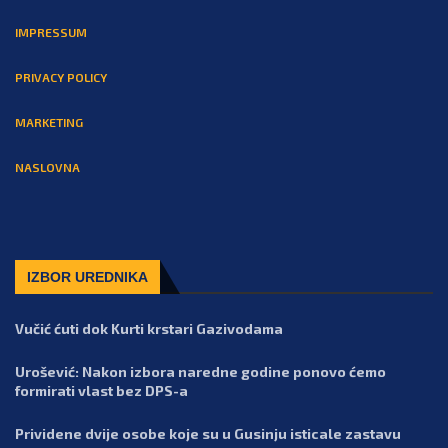
IMPRESSUM
PRIVACY POLICY
MARKETING
NASLOVNA
IZBOR UREDNIKA
Vučić ćuti dok Kurti krstari Gazivodama
Urošević: Nakon izbora naredne godine ponovo ćemo
formirati vlast bez DPS-a
Prividene dvije osobe koje su u Gusinju isticale zastavu