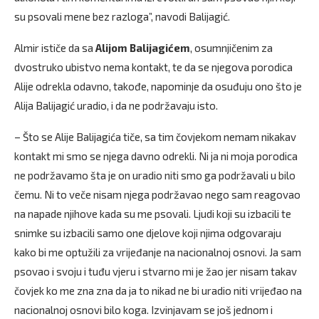
su psovali mene bez razloga”, navodi Balijagić.
Almir ističe da sa
Alijom Balijagićem
, osumnjičenim za
dvostruko ubistvo nema kontakt, te da se njegova porodica
Alije odrekla odavno, takođe, napominje da osuđuju ono što je
Alija Balijagić uradio, i da ne podržavaju isto.
– Što se Alije Balijagića tiče, sa tim čovjekom nemam nikakav
kontakt mi smo se njega davno odrekli. Ni ja ni moja porodica
ne podržavamo šta je on uradio niti smo ga podržavali u bilo
čemu. Ni to veče nisam njega podržavao nego sam reagovao
na napade njihove kada su me psovali. Ljudi koji su izbacili te
snimke su izbacili samo one djelove koji njima odgovaraju
kako bi me optužili za vrijeđanje na nacionalnoj osnovi. Ja sam
psovao i svoju i tuđu vjeru i stvarno mi je žao jer nisam takav
čovjek ko me zna zna da ja to nikad ne bi uradio niti vrijeđao na
nacionalnoj osnovi bilo koga. Izvinjavam se još jednom i