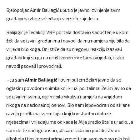
Bjelopoljac Almir Balijagić uputio je javno izvinjenje svim
građanima zbog vrijeđanja vjerskih zajednica.
Balijagić je redakciji VBP portala dostavio saopštenje u kom
želi da se izvini građanima i navodi da mu namjera nije bila da
vrijeđa bilo koga. On ističe da su njegovu reakciju izazvali
građani koji su ga na društvenim mrežama vrijeđali, i kako
navodi psovali i provocirali.
– Ja sam
Almir Balijagić
i ovim putem želim javno da se
oglasim povodom snimka koji kruži portalima. Želim javno da
se izvinim svima, nije mi bila nikakva namjera da vrijeđam
nikoga na nacionalnoj osnovi. Bio sam ispovociran od strane
raznih profila na svom lajvu koji konstantno dolaze
mjesecima i vrijeđaju me od kada je Alija uradio šta je uradio. Ja
sam do te noći ignorisao, ali sam tada bio pod dejstvom
alkohola i tim komentarima izrevoltiran sam psovao njih koji