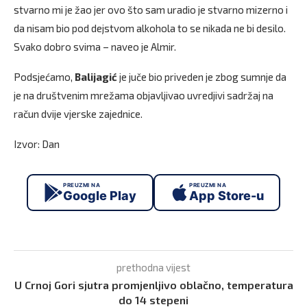
stvarno mi je žao jer ovo što sam uradio je stvarno mizerno i
da nisam bio pod dejstvom alkohola to se nikada ne bi desilo.
Svako dobro svima – naveo je Almir.
Podsjećamo,
Balijagić
je juče bio priveden je zbog sumnje da
je na društvenim mrežama objavljivao uvredjivi sadržaj na
račun dvije vjerske zajednice.
Izvor: Dan
PREUZMI NA
PREUZMI NA
Google Play
App Store-u
prethodna vijest
U Crnoj Gori sjutra promjenljivo oblačno, temperatura
do 14 stepeni