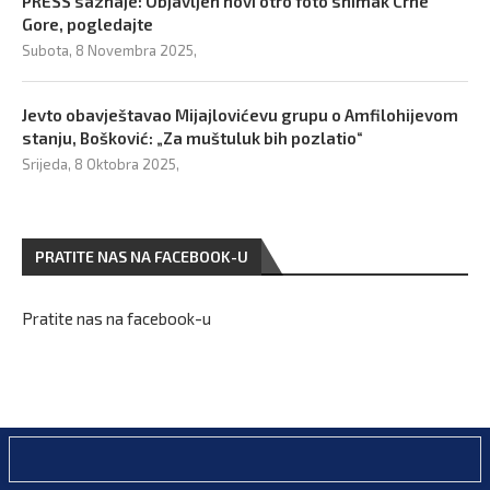
PRESS saznaje: Objavljen novi otro foto snimak Crne
Gore, pogledajte
Subota, 8 Novembra 2025,
Jevto obavještavao Mijajlovićevu grupu o Amfilohijevom
stanju, Bošković: „Za muštuluk bih pozlatio“
Srijeda, 8 Oktobra 2025,
PRATITE NAS NA FACEBOOK-U
Pratite nas na facebook-u