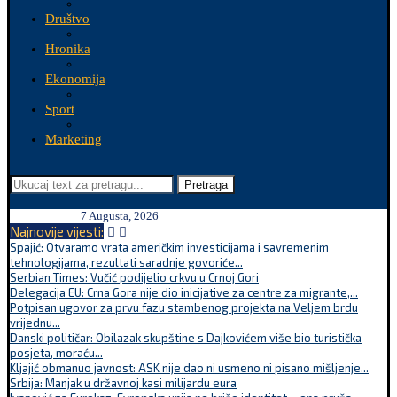
Društvo
Hronika
Ekonomija
Sport
Marketing
Pretraga
7 Augusta, 2026
Najnovije vijesti:
Spajić: Otvaramo vrata američkim investicijama i savremenim
tehnologijama, rezultati saradnje govoriće...
Serbian Times: Vučić podijelio crkvu u Crnoj Gori
Delegacija EU: Crna Gora nije dio inicijative za centre za migrante,...
Potpisan ugovor za prvu fazu stambenog projekta na Veljem brdu
vrijednu...
Danski političar: Obilazak skupštine s Dajkovićem više bio turistička
posjeta, moraću...
Kljajić obmanuo javnost: ASK nije dao ni usmeno ni pisano mišljenje...
Srbija: Manjak u državnoj kasi milijardu eura