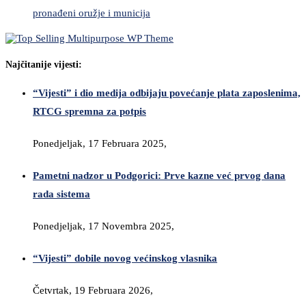
pronađeni oružje i municija
Najčitanije vijesti:
“Vijesti” i dio medija odbijaju povećanje plata zaposlenima,
RTCG spremna za potpis
Ponedjeljak, 17 Februara 2025,
Pametni nadzor u Podgorici: Prve kazne već prvog dana
rada sistema
Ponedjeljak, 17 Novembra 2025,
“Vijesti” dobile novog većinskog vlasnika
Četvrtak, 19 Februara 2026,