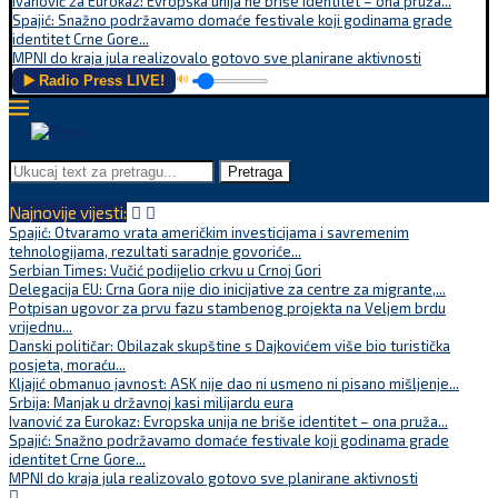
Ivanović za Eurokaz: Evropska unija ne briše identitet – ona pruža...
Spajić: Snažno podržavamo domaće festivale koji godinama grade
identitet Crne Gore...
MPNI do kraja jula realizovalo gotovo sve planirane aktivnosti
▶️ Radio Press LIVE!
🔊
Pretraga
Najnovije vijesti:
Spajić: Otvaramo vrata američkim investicijama i savremenim
tehnologijama, rezultati saradnje govoriće...
Serbian Times: Vučić podijelio crkvu u Crnoj Gori
Delegacija EU: Crna Gora nije dio inicijative za centre za migrante,...
Potpisan ugovor za prvu fazu stambenog projekta na Veljem brdu
vrijednu...
Danski političar: Obilazak skupštine s Dajkovićem više bio turistička
posjeta, moraću...
Kljajić obmanuo javnost: ASK nije dao ni usmeno ni pisano mišljenje...
Srbija: Manjak u državnoj kasi milijardu eura
Ivanović za Eurokaz: Evropska unija ne briše identitet – ona pruža...
Spajić: Snažno podržavamo domaće festivale koji godinama grade
identitet Crne Gore...
MPNI do kraja jula realizovalo gotovo sve planirane aktivnosti