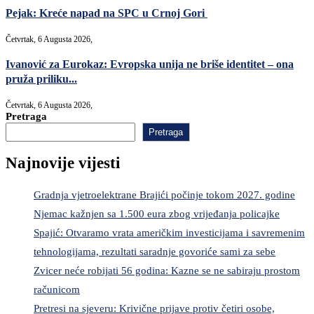
Pejak: Kreće napad na SPC u Crnoj Gori
Četvrtak, 6 Augusta 2026,
Ivanović za Eurokaz: Evropska unija ne briše identitet – ona
pruža priliku...
Četvrtak, 6 Augusta 2026,
Pretraga
Pretraga
Najnovije vijesti
Gradnja vjetroelektrane Brajići počinje tokom 2027. godine
Njemac kažnjen sa 1.500 eura zbog vrijeđanja policajke
Spajić: Otvaramo vrata američkim investicijama i savremenim
tehnologijama, rezultati saradnje govoriće sami za sebe
Zvicer neće robijati 56 godina: Kazne se ne sabiraju prostom
računicom
Pretresi na sjeveru: Krivične prijave protiv četiri osobe,