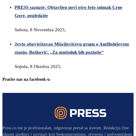
PRESS saznaje: Objavljen novi otro foto snimak Crne
Gore, pogledajte
Subota, 8 Novembra 2025,
Jevto obavještavao Mijajlovićevu grupu o Amfilohijevom
stanju, Bošković: „Za muštuluk bih pozlatio“
Srijeda, 8 Oktobra 2025,
Pratite nas na facebook-u
Press.co.me je profesionalan, odgovoran portal sa stavom. Redakciju čine
iskusni urednici i novinari koji beskompromisno, otvoreno i nedvosmisleno