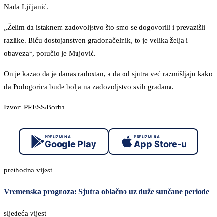
Nađa Ljiljanić.
„Želim da istaknem zadovoljstvo što smo se dogovorili i prevazišli
razlike. Biću dostojanstven gradonačelnik, to je velika želja i
obaveza“, poručio je Mujović.
On je kazao da je danas radostan, a da od sjutra već razmišljaju kako
da Podogorica bude bolja na zadovoljstvo svih građana.
Izvor: PRESS/Borba
PREUZMI NA
PREUZMI NA
Google Play
App Store-u
prethodna vijest
Vremenska prognoza: Sjutra oblačno uz duže sunčane periode
sljedeća vijest