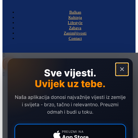
Balkan
Kuhinja
Lifestyle
Zabava
Zanimljivosti
Contact
×
Sve vijesti.
Uvijek uz tebe.
Naslovna
Politika
Naša aplikacija donosi najvažnije vijesti iz zemlje
Društvo
i svijeta - brzo, tačno i relevantno. Preuzmi
Hronika
odmah i budi u toku.
Ekonomija
Sport
PREUZMI NA
App Store