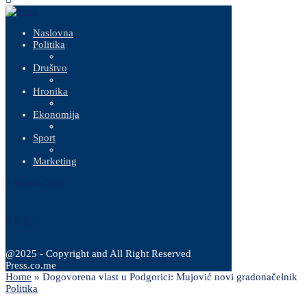
Naslovna
Politika
Društvo
Hronika
Ekonomija
Sport
Marketing
7 Augusta, 2026
@2025 - Copyright and All Right Reserved
Press.co.me
Home
»
Dogovorena vlast u Podgorici: Mujović novi gradonačelnik
Politika