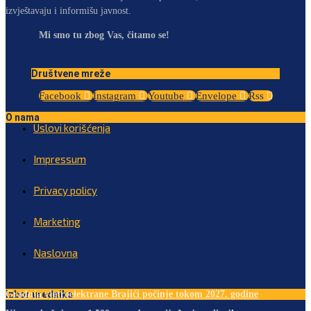
izvještavaju i informišu javnost.
Mi smo tu zbog Vas, čitamo se!
Društvene mreže
Facebook
Instagram
Youtube
Envelope
Rss
O nama
Uslovi korišćenja
Impressum
Privacy policy
Marketing
Naslovna
Izbor urednika
Gradnja vjetroelektrane Brajići počinje tokom 2027. godine