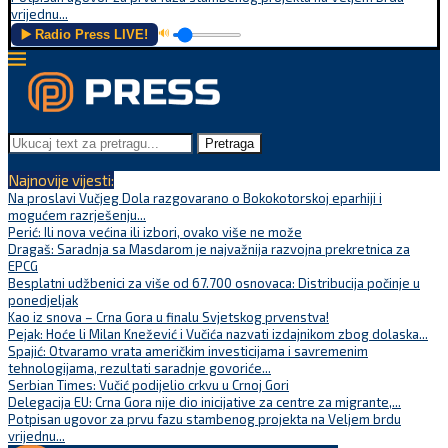
vrijednu...
▶️ Radio Press LIVE!
🔊
Pretraga
Najnovije vijesti:
Na proslavi Vučjeg Dola razgovarano o Bokokotorskoj eparhiji i
mogućem razrješenju...
Perić: Ili nova većina ili izbori, ovako više ne može
Dragaš: Saradnja sa Masdarom je najvažnija razvojna prekretnica za
EPCG
Besplatni udžbenici za više od 67.700 osnovaca: Distribucija počinje u
ponedjeljak
Kao iz snova – Crna Gora u finalu Svjetskog prvenstva!
Pejak: Hoće li Milan Knežević i Vučića nazvati izdajnikom zbog dolaska...
Spajić: Otvaramo vrata američkim investicijama i savremenim
tehnologijama, rezultati saradnje govoriće...
Serbian Times: Vučić podijelio crkvu u Crnoj Gori
Delegacija EU: Crna Gora nije dio inicijative za centre za migrante,...
Potpisan ugovor za prvu fazu stambenog projekta na Veljem brdu
vrijednu...