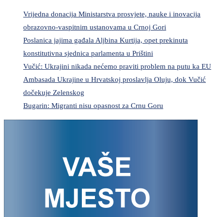
Vrijedna donacija Ministarstva prosvjete, nauke i inovacija
obrazovno-vaspitnim ustanovama u Crnoj Gori
Poslanica jajima gađala Aljbina Kurtija, opet prekinuta
konstitutivna sjednica parlamenta u Prištini
Vučić: Ukrajini nikada nećemo praviti problem na putu ka EU
Ambasada Ukrajine u Hrvatskoj proslavlja Oluju, dok Vučić
dočekuje Zelenskog
Bugarin: Migranti nisu opasnost za Crnu Goru