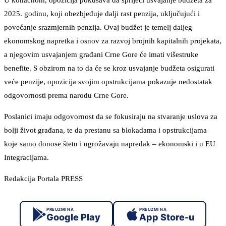
U konačnom, opozicija pokušava da spriječi usvajanje budžeta za
2025. godinu, koji obezbjeđuje dalji rast penzija, uključujući i
povećanje srazmjernih penzija. Ovaj budžet je temelj daljeg
ekonomskog napretka i osnov za razvoj brojnih kapitalnih projekata,
a njegovim usvajanjem građani Crne Gore će imati višestruke
benefite. S obzirom na to da će se kroz usvajanje budžeta osigurati
veće penzije, opozicija svojim opstrukcijama pokazuje nedostatak
odgovornosti prema narodu Crne Gore.
Poslanici imaju odgovornost da se fokusiraju na stvaranje uslova za
bolji život građana, te da prestanu sa blokadama i opstrukcijama
koje samo donose štetu i ugrožavaju napredak – ekonomski i u EU
Integracijama.
Redakcija Portala PRESS
PREUZMI NA
PREUZMI NA
Google Play
App Store-u