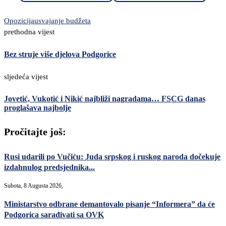
Opozicija
usvajanje budžeta
prethodna vijest
Bez struje više djelova Podgorice
sljedeća vijest
Jovetić, Vukotić i Nikić najbliži nagradama… FSCG danas
proglašava najbolje
Pročitajte još:
Rusi udarili po Vučiću: Juda srpskog i ruskog naroda dočekuje
izdahnulog predsjednika...
Subota, 8 Augusta 2026,
Ministarstvo odbrane demantovalo pisanje “Informera” da će
Podgorica sarađivati sa OVK