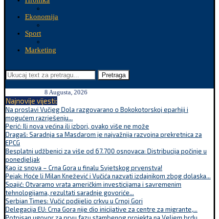
Hronika
Ekonomija
Sport
Marketing
Pretraga
8 Augusta, 2026
Najnovije vijesti:
Na proslavi Vučjeg Dola razgovarano o Bokokotorskoj eparhiji i
mogućem razrješenju...
Perić: Ili nova većina ili izbori, ovako više ne može
Dragaš: Saradnja sa Masdarom je najvažnija razvojna prekretnica za
EPCG
Besplatni udžbenici za više od 67.700 osnovaca: Distribucija počinje u
ponedjeljak
Kao iz snova – Crna Gora u finalu Svjetskog prvenstva!
Pejak: Hoće li Milan Knežević i Vučića nazvati izdajnikom zbog dolaska...
Spajić: Otvaramo vrata američkim investicijama i savremenim
tehnologijama, rezultati saradnje govoriće...
Serbian Times: Vučić podijelio crkvu u Crnoj Gori
Delegacija EU: Crna Gora nije dio inicijative za centre za migrante,...
Potpisan ugovor za prvu fazu stambenog projekta na Veljem brdu