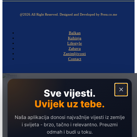
@2026.All Right Reserved. Designed and Developed by Press.co.me
Balkan
Kuhinja
Lifestyle
Zabava
Zanimljivosti
Contact
Naslovna
×
Sve vijesti.
Politika
Uvijek uz tebe.
Društvo
Hronika
Naša aplikacija donosi najvažnije vijesti iz zemlje
Ekonomija
i svijeta - brzo, tačno i relevantno. Preuzmi
odmah i budi u toku.
Sport