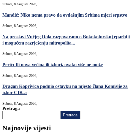
Subota, 8 Augusta 2026,
Mandić: Niko nema pravo da ovdašnjim Srbima mjeri srpstvo
Subota, 8 Augusta 2026,
Na proslavi Vučjeg Dola razgovarano o Bokokotorskoj eparhiji
i mogućem razrješenju mitropolita...
Subota, 8 Augusta 2026,
Perić: Ili nova većina ili izbori, ovako više ne može
Subota, 8 Augusta 2026,
Dragan Koprivica podnio ostavku na mjesto člana Komisije za
izbor CIK-a
Subota, 8 Augusta 2026,
Pretraga
Pretraga
Najnovije vijesti