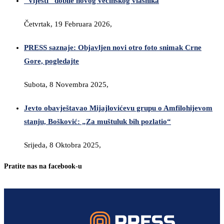
“Vijesti” dobile novog većinskog vlasnika
Četvrtak, 19 Februara 2026,
PRESS saznaje: Objavljen novi otro foto snimak Crne
Gore, pogledajte
Subota, 8 Novembra 2025,
Jevto obavještavao Mijajlovićevu grupu o Amfilohijevom
stanju, Bošković: „Za muštuluk bih pozlatio“
Srijeda, 8 Oktobra 2025,
Pratite nas na facebook-u