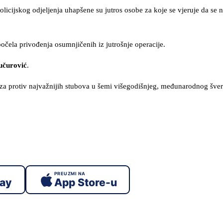
policijskog odjeljenja uhapšene su jutros osobe za koje se vjeruje da se
 počela privođenja osumnjičenih iz jutrošnje operacije.
učurović
.
za protiv najvažnijih stubova u šemi višegodišnjeg, međunarodnog šver
PREUZMI NA
lay
App Store-u