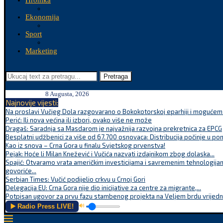
Hronika
Ekonomija
Sport
Marketing
Pretraga
8 Augusta, 2026
Najnovije vijesti:
Na proslavi Vučjeg Dola razgovarano o Bokokotorskoj eparhiji i mogućem r
Perić: Ili nova većina ili izbori, ovako više ne može
Dragaš: Saradnja sa Masdarom je najvažnija razvojna prekretnica za EPCG
Besplatni udžbenici za više od 67.700 osnovaca: Distribucija počinje u po
Kao iz snova – Crna Gora u finalu Svjetskog prvenstva!
Pejak: Hoće li Milan Knežević i Vučića nazvati izdajnikom zbog dolaska...
Spajić: Otvaramo vrata američkim investicijama i savremenim tehnologijam
govoriće...
Serbian Times: Vučić podijelio crkvu u Crnoj Gori
Delegacija EU: Crna Gora nije dio inicijative za centre za migrante,...
Potpisan ugovor za prvu fazu stambenog projekta na Veljem brdu vrijednu
▶️ Radio Press LIVE!
🔊