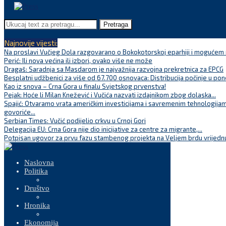
Pretraga
Najnovije vijesti:
Na proslavi Vučjeg Dola razgovarano o Bokokotorskoj eparhiji i mogućem r
Perić: Ili nova većina ili izbori, ovako više ne može
Dragaš: Saradnja sa Masdarom je najvažnija razvojna prekretnica za EPCG
Besplatni udžbenici za više od 67.700 osnovaca: Distribucija počinje u pon
Kao iz snova – Crna Gora u finalu Svjetskog prvenstva!
Pejak: Hoće li Milan Knežević i Vučića nazvati izdajnikom zbog dolaska...
Spajić: Otvaramo vrata američkim investicijama i savremenim tehnologijam
govoriće...
Serbian Times: Vučić podijelio crkvu u Crnoj Gori
Delegacija EU: Crna Gora nije dio inicijative za centre za migrante,...
Potpisan ugovor za prvu fazu stambenog projekta na Veljem brdu vrijednu
Naslovna
Politika
Društvo
Hronika
Ekonomija