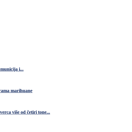
unicija i...
grama marihuane
ca više od četiri tone...