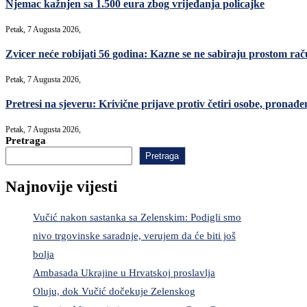
Njemac kažnjen sa 1.500 eura zbog vrijeđanja policajke
Petak, 7 Augusta 2026,
Zvicer neće robijati 56 godina: Kazne se ne sabiraju prostom ra
Petak, 7 Augusta 2026,
Pretresi na sjeveru: Krivične prijave protiv četiri osobe, pronađe
Petak, 7 Augusta 2026,
Pretraga
Pretraga
Najnovije vijesti
Vučić nakon sastanka sa Zelenskim: Podigli smo
nivo trgovinske saradnje, verujem da će biti još
bolja
Ambasada Ukrajine u Hrvatskoj proslavlja
Oluju, dok Vučić dočekuje Zelenskog