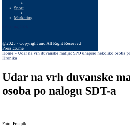
Sport
Marketing
8 Augusta, 2026
@2025 - Copyright and All Right Reserved
Press.co.me
Home
»
Udar na vrh duvanske mafije: SPO uhapsio nekoliko osoba p
Hronika
Udar na vrh duvanske ma
osoba po nalogu SDT-a
Foto: Freepik