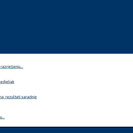
azrješenju...
nedjeljak
a, rezultati saradnje
...