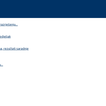
azrješenju...
edjeljak
a, rezultati saradnje
...