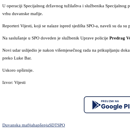
U operaciji Specijalnog državnog tužilaštva i službenika Specijalnog 
vrhu duvanske mafije.
Reporteri Vijesti, koji se nalaze ispred sjedišta SPO-a, naveli su da su
Na saslušanje u SPO doveden je službenik Uprave policije
Predrag V
Novi udar uslijedio je nakon višemjesečnog rada na prikupljanju doka
preko Luke Bar.
Uskoro opširnije.
Izvor: Vijesti
PREUZMI NA
Google P
Duvanska mafija
hapšenja
SDT
SPO