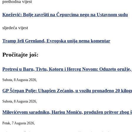
prethodna vijest
Knežević: Bolje završiti na Čepurcima nego na Ustavnom sudu
sljedeća vijest
Tramp želi Grenland, Evropska unija nema komentar
Pročitajte još:
Pretresi u Baru, Tivtu, Kotoru i Herceg Novom: Oduzeto oružje, m
Subota, 8 Augusta 2026,
GP Šćepan Polje: Uhapšen Zećanin, u vozilu pronađeno 20 kilo
Subota, 8 Augusta 2026,
Milovićevom saradniku, Harisu Moniću, produžen pritvor zbog šver
Petak, 7 Augusta 2026,