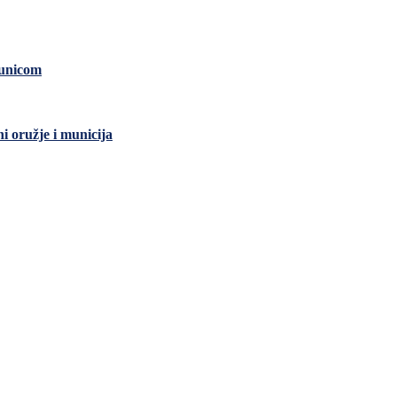
čunicom
ni oružje i municija