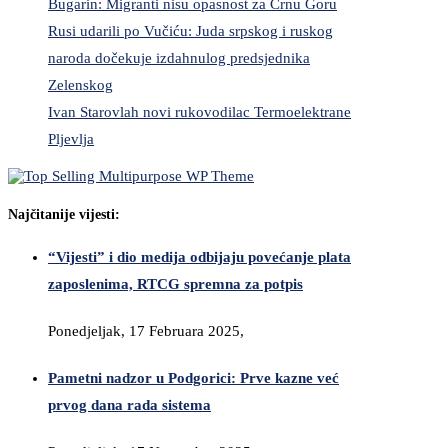
Bugarin: Migranti nisu opasnost za Crnu Goru
Rusi udarili po Vučiću: Juda srpskog i ruskog
naroda dočekuje izdahnulog predsjednika
Zelenskog
Ivan Starovlah novi rukovodilac Termoelektrane
Pljevlja
Najčitanije vijesti:
“Vijesti” i dio medija odbijaju povećanje plata
zaposlenima, RTCG spremna za potpis
Ponedjeljak, 17 Februara 2025,
Pametni nadzor u Podgorici: Prve kazne već
prvog dana rada sistema