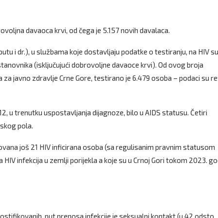
rovoljna davaoca krvi, od čega je 5.157 novih davalaca.
u i dr.), u službama koje dostavljaju podatke o testiranju, na HIV s
stanovnika (isključujući dobrovoljne davaoce krvi). Od ovog broja
ta za javno zdravlje Crne Gore, testirano je 6.479 osoba – podaci su r
12, u trenutku uspostavljanja dijagnoze, bilo u AIDS statusu. Četiri
nskog pola.
rovana još 21 HIV inficirana osoba (sa regulisanim pravnim statusom
HIV infekcija u zemlji porijekla a koje su u Crnoj Gori tokom 2023. g
stifikovanih, put prenosa infekcije je seksualni kontakt (u 42 odsto