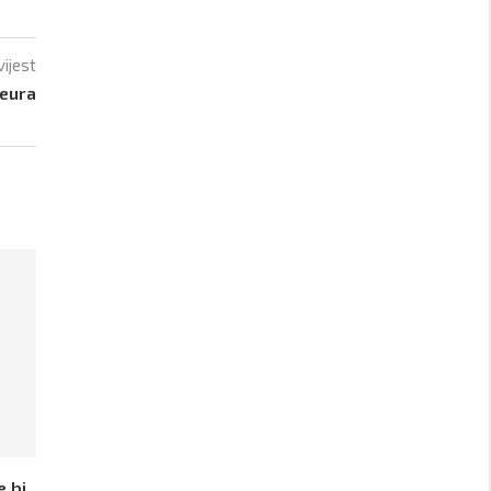
vijest
 eura
e bi