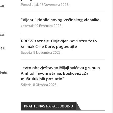
Ponedjeljak, 17 Novembra 2025,
oji
“Vijesti” dobile novog većinskog vlasnika
Četvrtak, 19 Februara 2026,
ovan
PRESS saznaje: Objavljen novi otro foto
snimak Crne Gore, pogledajte
je u
Subota, 8 Novembra 2025,
Jevto obavještavao Mijajlovićevu grupu o
riodu
Amfilohijevom stanju, Bošković: „Za
muštuluk bih pozlatio“
Srijeda, 8 Oktobra 2025,
PRATITE NAS NA FACEBOOK-U