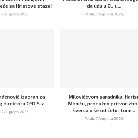
eće sa Hristove staze!
da uđu u EU u...
, 7 Augusta 2026,
Petak, 7 Augusta 2026,
ađenović izabran za
Milovićevom saradniku, Haris
g direktora CEDIS-a
Moniću, produžen pritvor zbo
šverca više od četiri tone...
, 7 Augusta 2026,
Petak, 7 Augusta 2026,