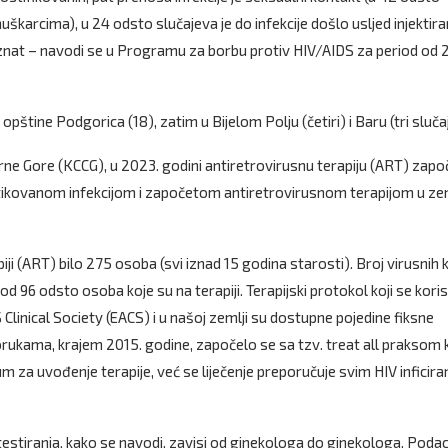
karcima), u 24 odsto slučajeva je do infekcije došlo usljed injektira
oznat – navodi se u Programu za borbu protiv HIV/AIDS za period od 
opštine Podgorica (18), zatim u Bijelom Polju (četiri) i Baru (tri slučaj
rne Gore (KCCG), u 2023. godini antiretrovirusnu terapiju (ART) zapo
ostikovanom infekcijom i započetom antiretrovirusnom terapijom u zem
iji (ART) bilo 275 osoba (svi iznad 15 godina starosti). Broj virusnih 
kod 96 odsto osoba koje su na terapiji. Terapijski protokol koji se koris
Clinical Society (EACS) i u našoj zemlji su dostupne pojedine fiksne
orukama, krajem 2015. godine, započelo se sa tzv. treat all praksom 
um za uvođenje terapije, već se liječenje preporučuje svim HIV inficir
testiranja, kako se navodi, zavisi od ginekologa do ginekologa. Podac