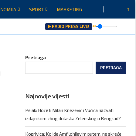
NOMIJA
SPORT
MARKETING
▶️ RADIO PRESS LIVE!
🔊
Pretraga
a
PRETRAGA
Najnovije vijesti
Pejak: Hoće li Milan Knežević i Vučića nazvati
izdajnikom zbog dolaska Zelenskog u Beograd?
Koprivica: Ko ide Amfilohijevim putem, ne skreće