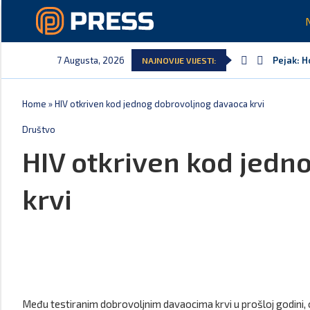
7 Augusta, 2026
Pejak: H
NAJNOVIJE VIJESTI:
Home
»
HIV otkriven kod jednog dobrovoljnog davaoca krvi
Društvo
HIV otkriven kod jedn
krvi
Među testiranim dobrovoljnim davaocima krvi u prošloj godini, 