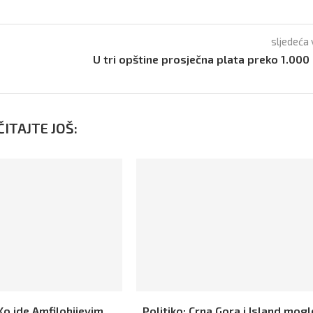
sljedeća 
U tri opštine prosječna plata preko 1.000
ITAJTE JOŠ:
Ko ide Amfilohijevim
Politiko: Crna Gora i Island mogl