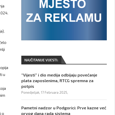
nja
2024.
a).
čelo
lji
NAJČITANIJE VIJESTI:
kopija
ti u
“Vijesti” i dio medija odbijaju povećanje
plata zaposlenima, RTCG spremna za
potpis
koja
Ponedjeljak, 17 Februara 2025,
anim
Pametni nadzor u Podgorici: Prve kazne već
prvog dana rada sistema
i o