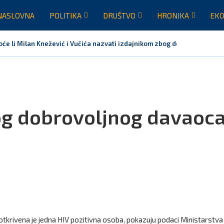
NASLOVNA
POLITIKA
DRUŠTVO
HRONIKA
EKO
oće li Milan Knežević i Vučića nazvati izdajnikom zbog dolaska...
og dobrovoljnog davaoc
otkrivena je jedna HIV pozitivna osoba, pokazuju podaci Ministarstva