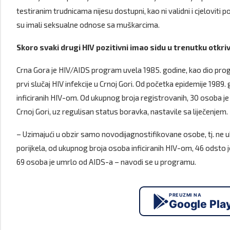
testiranim trudnicama nijesu dostupni, kao ni validni i cjeloviti 
su imali seksualne odnose sa muškarcima.
Skoro svaki drugi HIV pozitivni imao sidu u trenutku otkriv
Crna Gora je HIV/AIDS program uvela 1985. godine, kao dio progr
prvi slučaj HIV infekcije u Crnoj Gori. Od početka epidemije 198
inficiranih HIV-om. Od ukupnog broja registrovanih, 30 osoba je
Crnoj Gori, uz regulisan status boravka, nastavile sa liječenjem.
– Uzimajući u obzir samo novodijagnostifikovane osobe, tj. ne 
porijkela, od ukupnog broja osoba inficiranih HIV-om, 46 odsto 
69 osoba je umrlo od AIDS-a – navodi se u programu.
PREUZMI NA
Google Pla