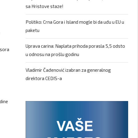
sa Hristove staze!
Politiko: Crna Gora i Island mogle bi da uđu u EU u
paketu
u
Uprava carina: Naplata prihoda porasla 5,5 odsto
esora
u odnosu na prošlu godinu
Vladimir Čađenović izabran za generalnog
direktora CEDIS-a
odine