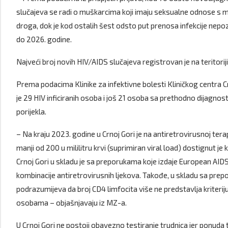
slučajeva se radi o muškarcima koji imaju seksualne odnose s muš
droga, dok je kod ostalih šest odsto put prenosa infekcije nep
do 2026. godine.
Najveći broj novih HIV/AIDS slučajeva registrovan je na teritoriji 
Prema podacima Klinike za infektivne bolesti Kliničkog centra C
je 29 HIV inficiranih osoba i još 21 osoba sa prethodno dijagn
porijekla.
– Na kraju 2023. godine u Crnoj Gori je na antiretrovirusnoj terap
manji od 200 u mililitru krvi (suprimiran viral load) dostignut je 
Crnoj Gori u skladu je sa preporukama koje izdaje European AIDS 
kombinacije antiretrovirusnih ljekova. Takođe, u skladu sa prep
podrazumijeva da broj CD4 limfocita više ne predstavlja kriterij
osobama – objašnjavaju iz MZ-a.
U Crnoj Gori ne postoji obavezno testiranje trudnica jer ponuda 