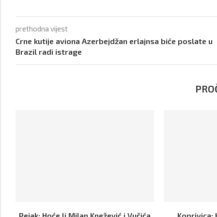
prethodna vijest
Crne kutije aviona Azerbejdžan erlajnsa biće poslate u
Brazil radi istrage
PROČ
Pejak: Hoće li Milan Knežević i Vučića
Koprivica: 