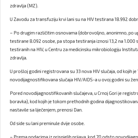
zdravlja (MZ).
U Zavodu za transfuziju krvi lani su na HIV testirana 18.992 dob
– Po drugim različitim osnovama (dobrovoljno, anonimno, po uput
testirane 8.092 osobe, pa stopa testiranja iznosi 13,2 na 1.000 
testiranih na HIV, u Centru za medicinsku mikrobiologiju Institu
zdravlja.
U prošloj godini registrovana su 33 nova HIV slučaja, od kojih je 
novodijagnostifikovana slučaja HIV/AIDS-a u ovoj godini su že
Pored novodijagnostifikovanih slučajeva, u Crnoj Gori je regist
boravka), kod kojih je tokom prethodnih godina dijagnostikovana 
nastavile sa liječenjem, prenosi Dan.
Od side su lani preminule dvije osobe.
– Prema podacima iz prispjelih prijava, kod 70 odsto novodijagno