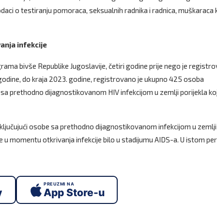
podaci o testiranju pomoraca, seksualnih radnika i radnica, muškaraca k
anja infekcije
ama bivše Republike Jugoslavije, četiri godine prije nego je registr
9. godine, do kraja 2023. godine, registrovano je ukupno 425 osoba
 sa prethodno dijagnostikovanom HIV infekcijom u zemlji porijekla ko
uključujući osobe sa prethodno dijagnostikovanom infekcijom u zemlji
je u momentu otkrivanja infekcije bilo u stadijumu AIDS-a. U istom pe
PREUZMI NA
y
App Store-u