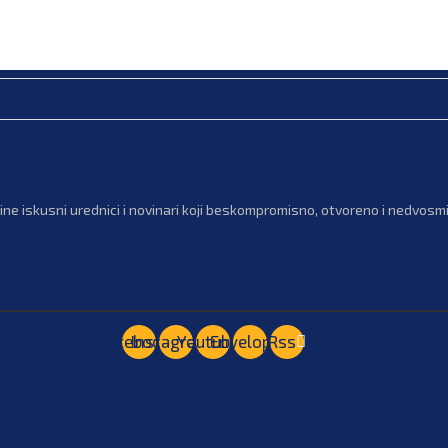
ne iskusni urednici i novinari koji beskompromisno, otvoreno i nedvosmis
Facebook
Instagram
Youtube
Envelope
Rss