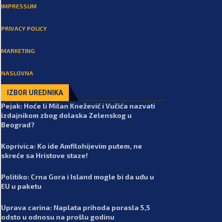
IMPRESSUM
PRIVACY POLICY
MARKETING
NASLOVNA
IZBOR UREDNIKA
Pejak: Hoće li Milan Knežević i Vučića nazvati
izdajnikom zbog dolaska Zelenskog u
Beograd?
Koprivica: Ko ide Amfilohijevim putem, ne
skreće sa Hristove staze!
Politiko: Crna Gora i Island mogle bi da uđu u
EU u paketu
Uprava carina: Naplata prihoda porasla 5,5
odsto u odnosu na prošlu godinu