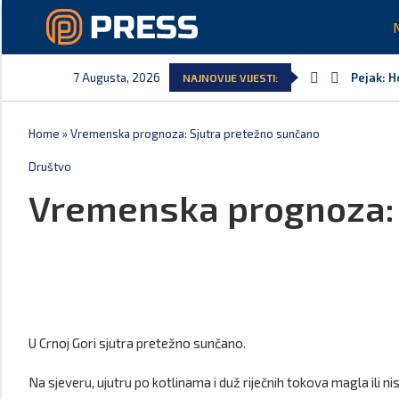
7 Augusta, 2026
Pejak: H
NAJNOVIJE VIJESTI:
Home
»
Vremenska prognoza: Sjutra pretežno sunčano
Društvo
Vremenska prognoza: 
U Crnoj Gori sjutra pretežno sunčano.
Na sjeveru, ujutru po kotlinama i duž riječnih tokova magla ili n