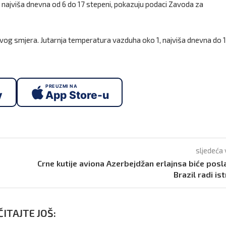
 najviša dnevna od 6 do 17 stepeni, pokazuju podaci Zavoda za
vog smjera. Jutarnja temperatura vazduha oko 1, najviša dnevna do 
PREUZMI NA
y
App Store-u
sljedeća 
Crne kutije aviona Azerbejdžan erlajnsa biće posl
Brazil radi is
ITAJTE JOŠ: