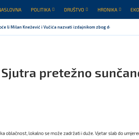
NASLOVNA
POLITIKA
DRUŠTVO
HRONIKA
EKO
oće li Milan Knežević i Vučića nazvati izdajnikom zbog dolaska...
Sjutra pretežno sunčan
iska oblačnost, lokalno se može zadržati i duže. Vjetar slab do umjere