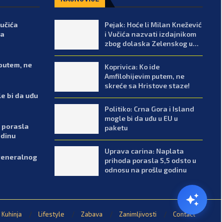
Vučića
Pejak: Hoće li Milan Knežević
ka
i Vučića nazvati izdajnikom
zbog dolaska Zelenskog u...
 putem, ne
Koprivica: Ko ide
Amfilohijevim putem, ne
skreće sa Hristove staze!
le bi da uđu
Politiko: Crna Gora i Island
mogle bi da uđu u EU u
 porasla
paketu
odinu
Uprava carina: Naplata
 generalnog
prihoda porasla 5,5 odsto u
odnosu na prošlu godinu
Kuhinja
Lifestyle
Zabava
Zanimljivosti
Contact