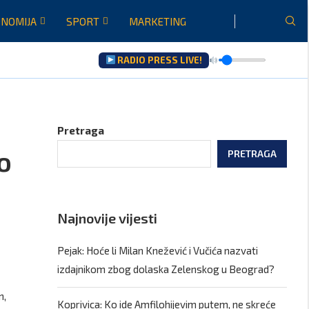
NOMIJA
SPORT
MARKETING
RADIO PRESS LIVE!
Pretraga
o
PRETRAGA
Najnovije vijesti
Pejak: Hoće li Milan Knežević i Vučića nazvati
izdajnikom zbog dolaska Zelenskog u Beograd?
n,
Koprivica: Ko ide Amfilohijevim putem, ne skreće