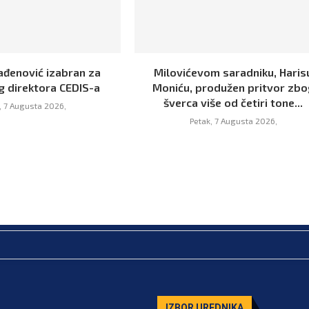
ađenović izabran za
Milovićevom saradniku, Haris
g direktora CEDIS-a
Moniću, produžen pritvor zbo
šverca više od četiri tone...
, 7 Augusta 2026,
Petak, 7 Augusta 2026,
IZBOR UREDNIKA