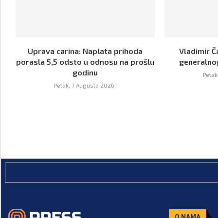
Uprava carina: Naplata prihoda
Vladimir Č
porasla 5,5 odsto u odnosu na prošlu
generalno
godinu
Petak
Petak, 7 Augusta 2026,
O NAMA