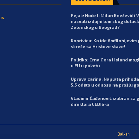
Pejak: Hoće li Milan Knežević i 
JA
nazvati izdajnikom zbog dolas
Zelenskog u Beograd?
Koprivica: Ko ide Amfilohijevim
skreće sa Hristove staze!
Politiko: Crna Gora i Island mog
u EU u paketu
Uprava carina: Naplata prihoda
5,5 odsto u odnosu na prošlu g
Vladimir Čađenović izabran za
direktora CEDIS-a
Balkan