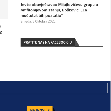
Jevto obavještavao Mijajlovićevu grupu o
Amfilohijevom stanju, Bošković: „Za
muštuluk bih pozlatio“
Srijeda, 8 Oktobra 2025,
u
g
PRATITE NAS NA FACEBOOK-U
NAJNOVIJE