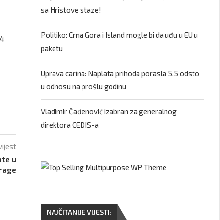
sa Hristove staze!
Politiko: Crna Gora i Island mogle bi da uđu u EU u
14
paketu
Uprava carina: Naplata prihoda porasla 5,5 odsto
u odnosu na prošlu godinu
Vladimir Čađenović izabran za generalnog
direktora CEDIS-a
vijest
ate u
trage
NAJČITANIJE VIJESTI: