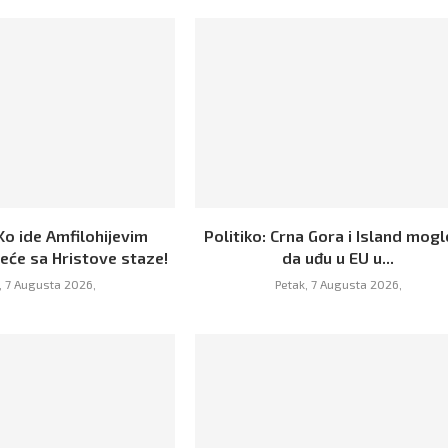
Ko ide Amfilohijevim
Politiko: Crna Gora i Island mogl
eće sa Hristove staze!
da uđu u EU u...
, 7 Augusta 2026,
Petak, 7 Augusta 2026,