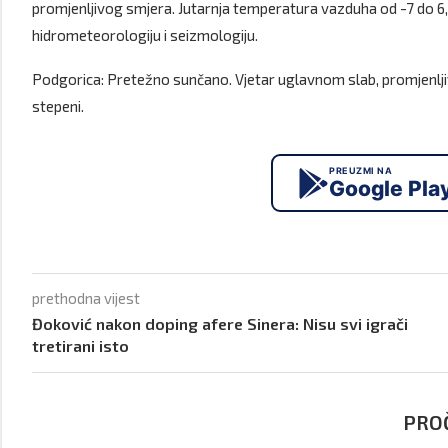
promjenljivog smjera. Jutarnja temperatura vazduha od -7 do 6,
hidrometeorologiju i seizmologiju.
Podgorica: Pretežno sunčano. Vjetar uglavnom slab, promjenlji
stepeni.
PREUZMI NA
Google Pla
prethodna vijest
Đoković nakon doping afere Sinera: Nisu svi igrači
tretirani isto
PROČ