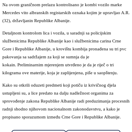
Na ovom graničnom prelazu kontrolisano je kombi vozilo marke
Mercedes vito albranskih registarskih oznaka kojim je upravljao A.R.
(32), državljanin Republike Albanije.
Detaljnom kontrolom lica i vozila, u saradnji sa policijskim
službenicima Republike Albanije kao i službenicima carina Crne
Gore i Republike Albanije, u krovištu kombija pronađena su tri pvc
pakovanja sa sadržajem za koji se sumnja da je
kokain. Preliminarnim mjerenjem utvrđeno je da je riječ o tri
kilograma ove materije, koja je zaplijenjena, piše u saopštenju.
Kako su otkrili oduzeti predmeti koji potiču iz krivičnog djela
ustupljeni su, a lice predato na dalju nadležnost organima za
sprovođenje zakona Republike Albanije radi preduzimanja procesnih
radnji shodno njihovom nacionalnom zakonodavstvu, a kako je
propisano sporazumom između Crne Gore i Republike Albanije.