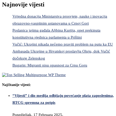
Najnovije vijesti
Vrijedna donacija Ministarstva prosvjete, nauke i inovacija
obrazovno-vaspitnim ustanovama u Crnoj Gori
Poslanica jajima gađala Aljbina Kurtija, opet prekinuta
konstitutivna sjednica parlamenta u Prištini
Vučić: Ukrajini nikada nećemo praviti problem na putu ka EU
Ambasada Ukrajine u Hrvatskoj proslavlja Oluju, dok Vučić
dočekuje Zelenskog
Bugarin: Migranti nisu opasnost za Crnu Goru
Najčitanije vijesti:
“Vijesti” i dio medija odbijaju povećanje plata zaposlenima,
RTCG spremna za potpis
Ponedjeljak, 17 Februara 2025,