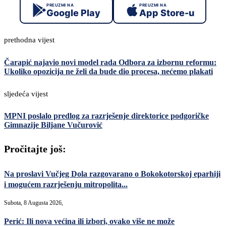
PREUZMI NA
PREUZMI NA
Google Play
App Store-u
prethodna vijest
Čarapić najavio novi model rada Odbora za izbornu reformu:
Ukoliko opozicija ne želi da bude dio procesa, nećemo plakati
sljedeća vijest
MPNI poslalo predlog za razrješenje direktorice podgoričke
Gimnazije Biljane Vučurović
Pročitajte još:
Na proslavi Vučjeg Dola razgovarano o Bokokotorskoj eparhiji
i mogućem razrješenju mitropolita...
Subota, 8 Augusta 2026,
Perić: Ili nova većina ili izbori, ovako više ne može