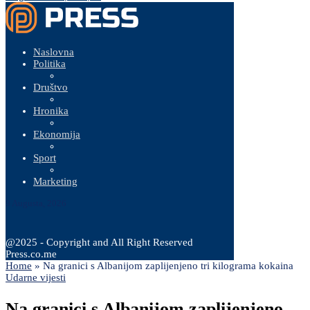
Naslovna
Politika
Društvo
Hronika
Ekonomija
Sport
Marketing
9 Augusta, 2026
@2025 - Copyright and All Right Reserved
Press.co.me
Home
»
Na granici s Albanijom zaplijenjeno tri kilograma kokaina
Udarne vijesti
Na granici s Albanijom zaplijenjeno