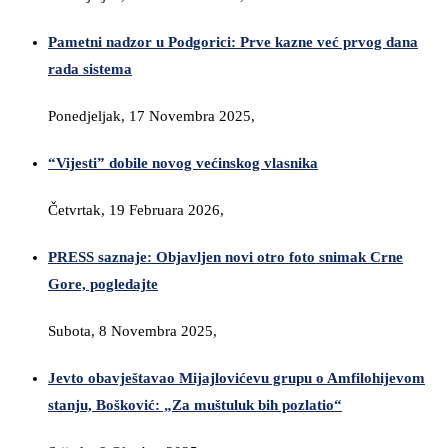
Pametni nadzor u Podgorici: Prve kazne već prvog dana
rada sistema
Ponedjeljak, 17 Novembra 2025,
“Vijesti” dobile novog većinskog vlasnika
Četvrtak, 19 Februara 2026,
PRESS saznaje: Objavljen novi otro foto snimak Crne
Gore, pogledajte
Subota, 8 Novembra 2025,
Jevto obavještavao Mijajlovićevu grupu o Amfilohijevom
stanju, Bošković: „Za muštuluk bih pozlatio“