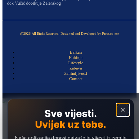
dok Vučić dočekuje Zelenskog
@2026.All Right Reserved. Designed and Developed by Press.co.me
Balkan
Kuhinja
Lifestyle
Zabava
Zanimljivosti
Contact
×
Sve vijesti.
Naslovna
Politika
Uvijek uz tebe.
Društvo
Hronika
Naša aplikacija donosi najvažnije vijesti iz zemlje