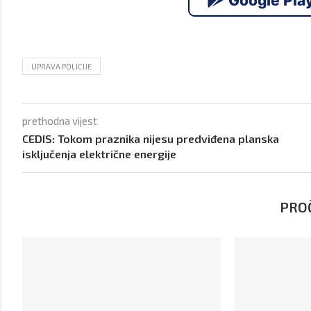
Google Pla
UPRAVA POLICIJE
prethodna vijest
CEDIS: Tokom praznika nijesu predviđena planska
isključenja električne energije
PROČ