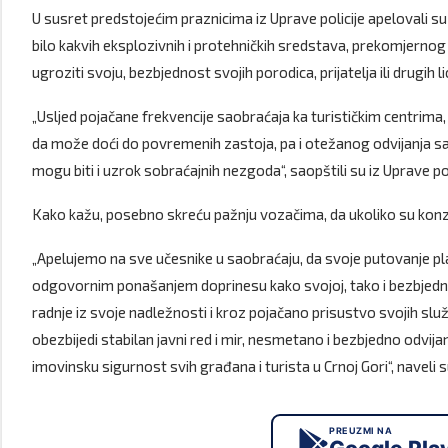
U susret predstojećim praznicima iz Uprave policije apelovali 
bilo kakvih eksplozivnih i protehničkih sredstava, prekomjerno
ugroziti svoju, bezbjednost svojih porodica, prijatelja ili drugih li
„Usljed pojačane frekvencije saobraćaja ka turističkim centrima, 
da može doći do povremenih zastoja, pa i otežanog odvijanja s
mogu biti i uzrok sobraćajnih nezgoda“, saopštili su iz Uprave pol
Kako kažu, posebno skreću pažnju vozačima, da ukoliko su konzu
„Apelujemo na sve učesnike u saobraćaju, da svoje putovanje plan
odgovornim ponašanjem doprinesu kako svojoj, tako i bezbjednost
radnje iz svoje nadležnosti i kroz pojačano prisustvo svojih slu
obezbijedi stabilan javni red i mir, nesmetano i bezbjedno odvijan
imovinsku sigurnost svih građana i turista u Crnoj Gori“, naveli su 
PREUZMI NA