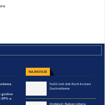
oru
NAJNOVIJE
ivodama
Vučić ćuti dok Kurti krstari
Gazivodama
e godine
z DPS-a
Urošević: Nakon izbora