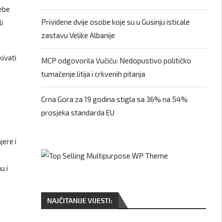
rebe
Prividene dvije osobe koje su u Gusinju isticale
i
zastavu Velike Albanije
kivati
MCP odgovorila Vučiću: Nedopustivo političko
tumačenje litija i crkvenih pitanja
Crna Gora za 19 godina stigla sa 36% na 54%
prosjeka standarda EU
i
jere i
u i
NAJČITANIJE VIJESTI: