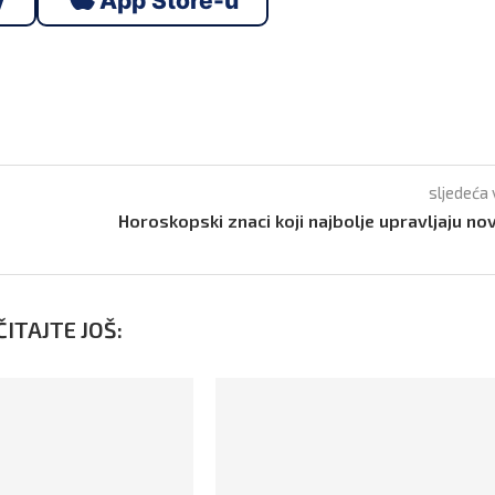
y
App Store-u
sljedeća 
Horoskopski znaci koji najbolje upravljaju n
ITAJTE JOŠ: