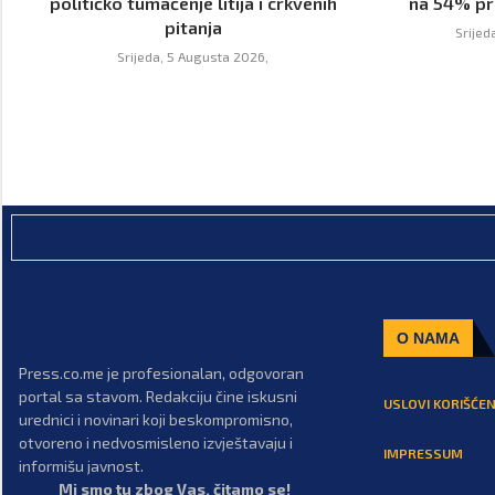
političko tumačenje litija i crkvenih
na 54% pr
pitanja
Srijed
Srijeda, 5 Augusta 2026,
O NAMA
Press.co.me je profesionalan, odgovoran
portal sa stavom. Redakciju čine iskusni
USLOVI KORIŠĆEN
urednici i novinari koji beskompromisno,
otvoreno i nedvosmisleno izvještavaju i
IMPRESSUM
informišu javnost.
Mi smo tu zbog Vas, čitamo se!