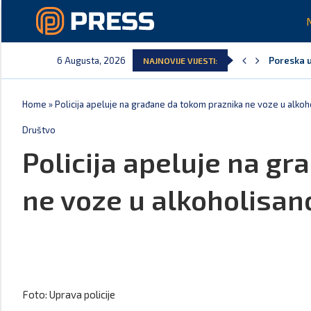
6 Augusta, 2026
Poreska u
NAJNOVIJE VIJESTI:
Laković: 
Crna Gora
Aerodromi
EPCG: Sis
Spajić: C
Home
»
Policija apeluje na građane da tokom praznika ne voze u alko
Društvo
Policija apeluje na g
ne voze u alkoholisan
Foto: Uprava policije