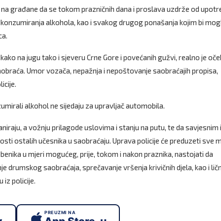
su na građane da se tokom prazničnih dana i proslava uzdrže od upot
g konzumiranja alkohola, kao i svakog drugog ponašanja kojim bi mogl
ca.
kako na jugu tako i sjeveru Crne Gore i povećanih gužvi, realno je oče
aobraća. Umor vozača, nepažnja i nepoštovanje saobraćajih propisa,
icije.
mirali alkohol ne sijedaju za upravljač automobila.
iraju, a vožnju prilagode uslovima i stanju na putu, te da savjesnim 
i ostalih učesnika u saobraćaju. Uprava policije će preduzeti sve m
žbenika u mjeri mogućeg, prije, tokom i nakon praznika, nastojati da
je drumskog saobraćaja, sprečavanje vršenja krivičnih djela, kao i ličn
iz policije.
PREUZMI NA