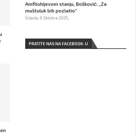
Amfilohijevom stanju, Bošković: „Za
muštuluk bih pozlatio“
Srijeda, 8 Oktobra 2025,
u
e
PRATITE NAS NA FACEBOOK-U
šen