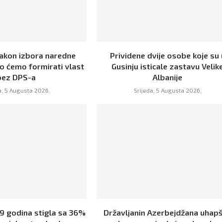
Nakon izbora naredne
Prividene dvije osobe koje su 
o ćemo formirati vlast
Gusinju isticale zastavu Velik
bez DPS-a
Albanije
a, 5 Augusta 2026,
Srijeda, 5 Augusta 2026,
19 godina stigla sa 36%
Državljanin Azerbejdžana uhap