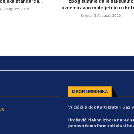
osjeka standarda...
zbog sumnje da je seksualno
uznemiravao maloljetnicu u Kot
a, 5 Augusta 2026,
Srijeda, 5 Augusta 2026,
IZBOR UREDNIKA
Vučić ćuti dok Kurti krstari Gaz
JA
Urošević: Nakon izbora naredn
ponovo ćemo formirati vlast be