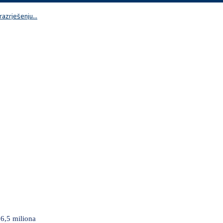
azrješenju...
Perić: Ili nova većina ili izbori, ovako više ne 
26,5 miliona