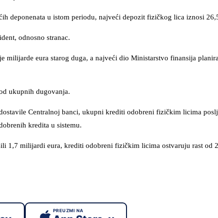
deponenata u istom periodu, najveći depozit fizičkog lica iznosi 26,5
dent, odnosno stranac.
 milijarde eura starog duga, a najveći dio Ministarstvo finansija planira
i od ukupnih dugovanja.
stavile Centralnoj banci, ukupni krediti odobreni fizičkim licima posl
obrenih kredita u sistemu.
1,7 milijardi eura, krediti odobreni fizičkim licima ostvaruju rast od 
PREUZMI NA