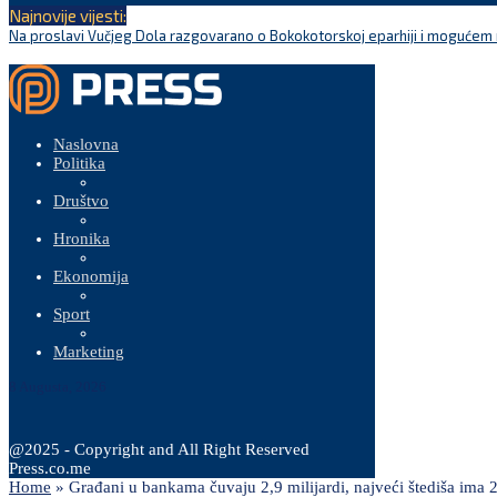
Najnovije vijesti:
Na proslavi Vučjeg Dola razgovarano o Bokokotorskoj eparhiji i mogućem r
Naslovna
Politika
Društvo
Hronika
Ekonomija
Sport
Marketing
8 Augusta, 2026
@2025 - Copyright and All Right Reserved
Press.co.me
Home
»
Građani u bankama čuvaju 2,9 milijardi, najveći štediša ima 