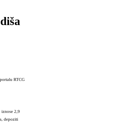
ediša
e portalu RTCG
 iznose 2,9
a, depoziti