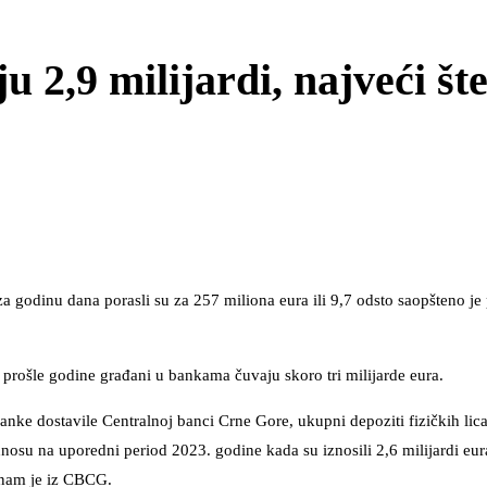
2,9 milijardi, najveći št
a godinu dana porasli su za 257 miliona eura ili 9,7 odsto saopšteno j
rošle godine građani u bankama čuvaju skoro tri milijarde eura.
nke dostavile Centralnoj banci Crne Gore, ukupni depoziti fizičkih lica
nosu na uporedni period 2023. godine kada su iznosili 2,6 milijardi eur
o nam je iz CBCG.