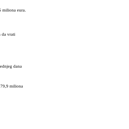
 miliona eura.
 da vrati
jednjeg dana
279,9 miliona