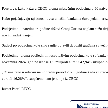
Pore toga, kako kažu u CBCG prema mjesečnim podacima o 50 najvećih 
Kako pojašnjavaju taj iznos novca u našim bankama čuva jedan nerezi
Podsjetimo u naredne tri godine državi Crnoj Gori na naplatu stižu dvije
novim zaduživanjem.
Sudeći po podacima koje smo ranije objavili depoziti građana su već
Podsjetimo, prema posljednjim raspoloživim podacima koje su banke do
novembra 2024. godine iznose 1,9 milijardi eura ili 42,94% ukupno od
„Posmatrano u odnosu na uporedni period 2023. godine kada su iznosili 
eura ili 16,28%“, saopšteno nam je ranije iz CBCG.
Izvor: Portal RTCG
PREUZMI NA