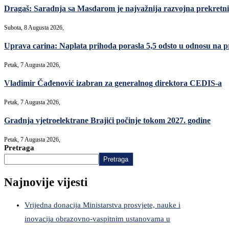
Dragaš: Saradnja sa Masdarom je najvažnija razvojna prekret
Subota, 8 Augusta 2026,
Uprava carina: Naplata prihoda porasla 5,5 odsto u odnosu na p
Petak, 7 Augusta 2026,
Vladimir Čađenović izabran za generalnog direktora CEDIS-a
Petak, 7 Augusta 2026,
Gradnja vjetroelektrane Brajići počinje tokom 2027. godine
Petak, 7 Augusta 2026,
Pretraga
Pretraga
Najnovije vijesti
Vrijedna donacija Ministarstva prosvjete, nauke i
inovacija obrazovno-vaspitnim ustanovama u