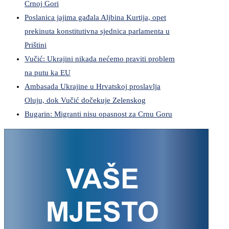
Crnoj Gori
Poslanica jajima gađala Aljbina Kurtija, opet
prekinuta konstitutivna sjednica parlamenta u
Prištini
Vučić: Ukrajini nikada nećemo praviti problem
na putu ka EU
Ambasada Ukrajine u Hrvatskoj proslavlja
Oluju, dok Vučić dočekuje Zelenskog
Bugarin: Migranti nisu opasnost za Crnu Goru