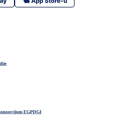
lay
App Store-u
dije
io konzorcijum EGPDGI