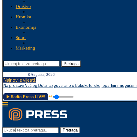
Društvo
Hronika
Ekonomija
Sport
Marketing
Pretraga
8 Augusta, 2026
Najnovije vijesti:
Na proslavi Vučjeg Dola razgovarano o Bokokotorskoj eparhiji i mogućem r
▶️ Radio Press LIVE!
🔊
Pretraga