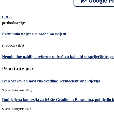
Google P
CBCG
prethodna vijest
Preminula najstarija osoba na svijetu
sljedeća vijest
Neophodne ozbiljne reforme u društvu kako bi se spriječile trage
Pročitajte još:
Ivan Starovlah novi rukovodilac Termoelektrane Pljevlja
Subota, 8 Augusta 2026,
Dodijeljena koncesija za ležište Gradina u Beranama, pobijed
Subota, 8 Augusta 2026,